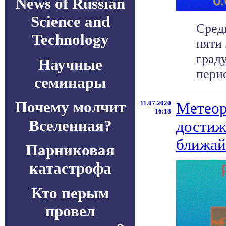
News of Russian
Science and
Сред
Technology
пяти 
град
Научные
перио
семинары
Почему молчит
11.07.2020
Метеор
16:18
Вселенная?
достиж
ближай
Парниковая
катастрофа
Кто перым
провел