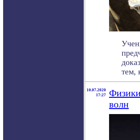
Учен
пред
дока
тем, 
10.07.2020
Физики
17:27
волн