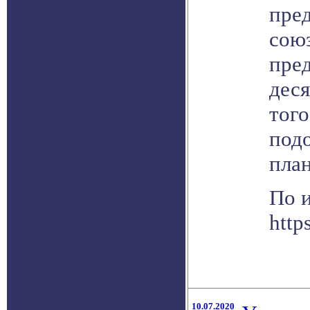
пре
союз
пре
деся
того
подо
план
По 
http
10.07.2020