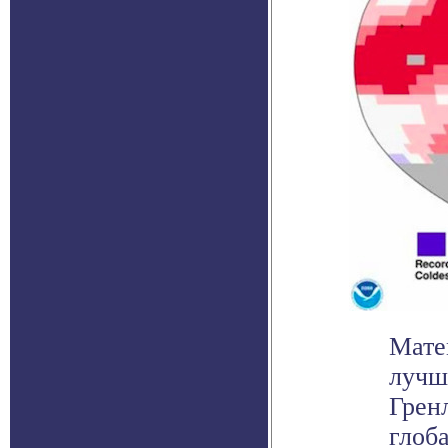
Мате
лучш
Грен
глоба