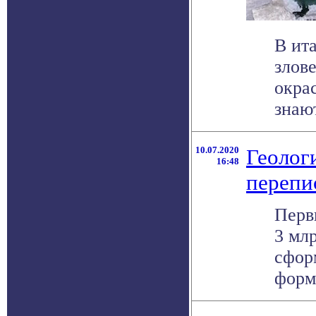
В ит
злов
окра
знают
10.07.2020
Геолог
16:48
перепи
Перв
3 млр
сфор
форми