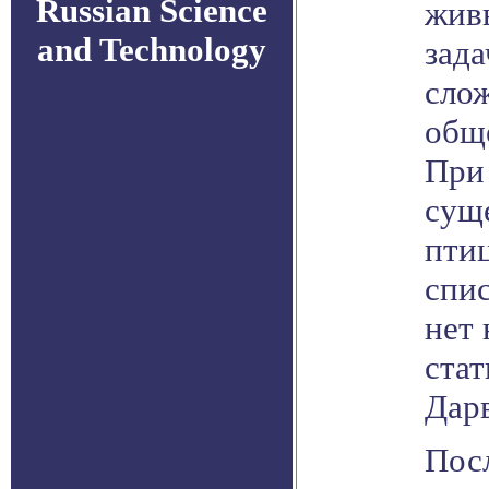
Russian Science
жив
and Technology
зада
слож
обще
При
сущ
птиц
спис
нет 
стат
Дарв
Посл