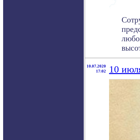
Сотр
пред
любо
высот
10.07.2020
10 июл
17:02