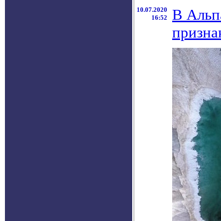
10.07.2020
В Альп
16:52
призна