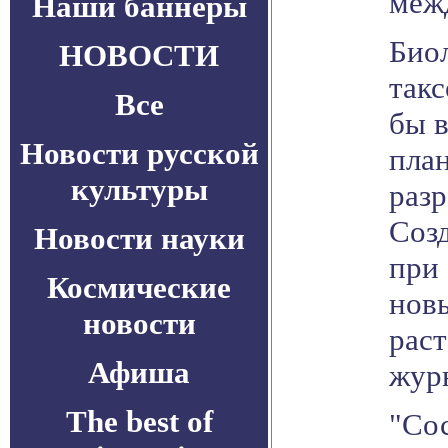
меж
Наши баннеры
Био
НОВОСТИ
так
Все
бы в
Новости русской
пла
культуры
разр
Созд
Новости науки
при
Космические
нов
новости
раст
Афиша
жур
The best of
"Сос