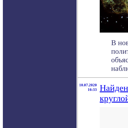
В но
поли
объя
наблю
10.07.2020
Найден
16:33
кругло