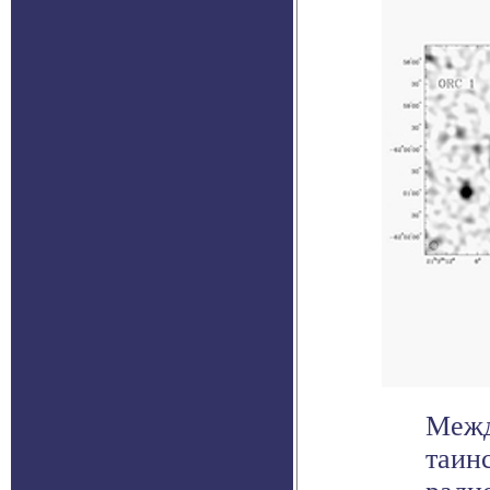
Межд
таин