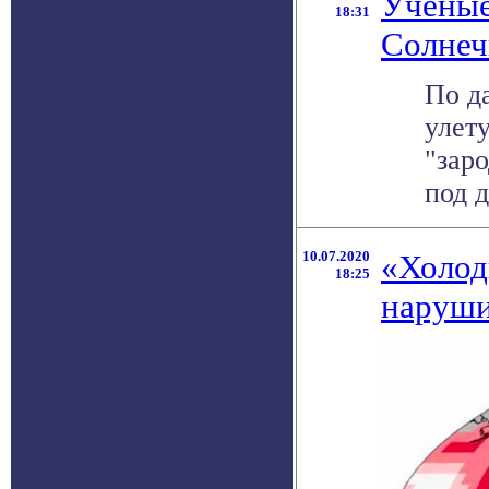
Ученые
18:31
Солнеч
По д
улет
"зар
под д
10.07.2020
«Холод
18:25
наруши