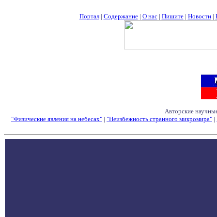
Портал
|
Содержание
|
О нас
|
Пишите
|
Новости
|
Авторские научные
"Физические явления на небесах"
|
"Неизбежность странного микромира"
|
Семинары - Конфе