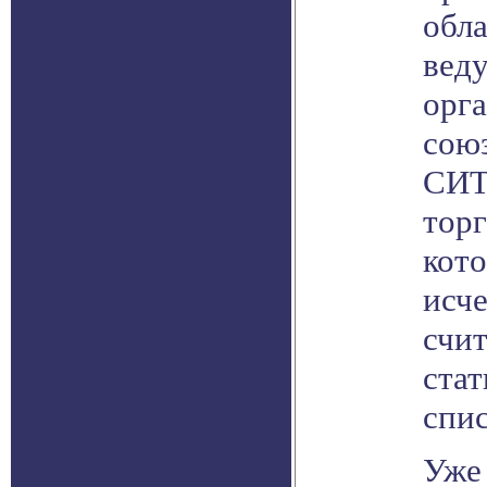
обла
вед
орг
сою
СИТ
тор
кото
исче
счит
ста
спис
Уже 