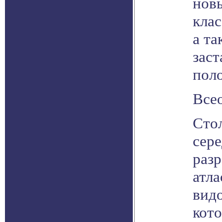
нов
клас
а та
зас
пол
Все
Сто
сере
раз
атла
вид
кот