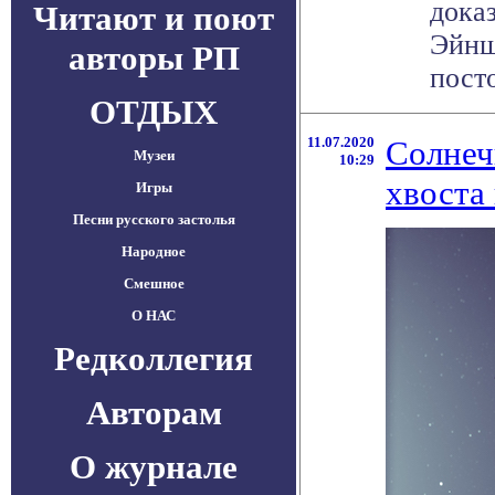
дока
Читают и поют
Эйнш
авторы РП
посто
ОТДЫХ
11.07.2020
Солнеч
Музеи
10:29
хвоста
Игры
Песни русского застолья
Народное
Смешное
О НАС
Редколлегия
Авторам
О журнале