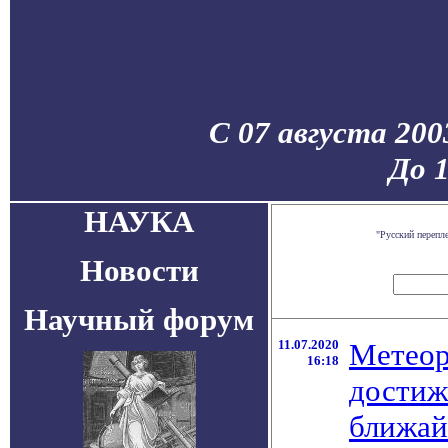
С 07 августа 200
До 
НАУКА
"Русский перепл
Новости
Научный форум
11.07.2020
Метеор
16:18
достиж
ближай