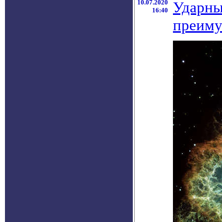
10.07.2020
Ударны
16:40
преиму