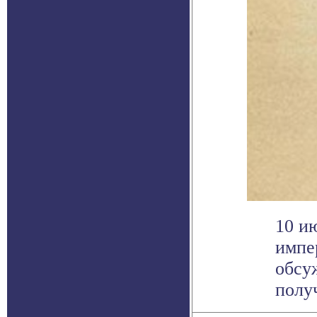
10 и
импе
обсу
получ