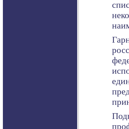
спис
неко
наи
Гарн
росс
фед
испо
един
пред
при
Подг
проф