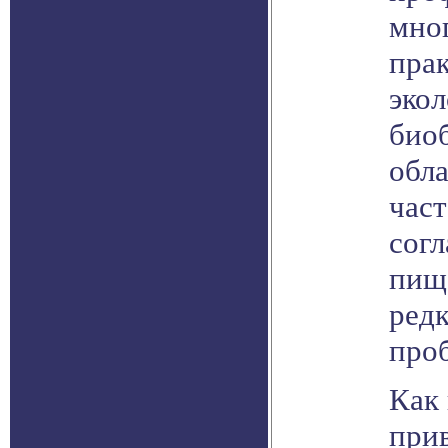
мно
прак
экол
биоб
обл
час
согл
пищ
ред
про
Как
прив