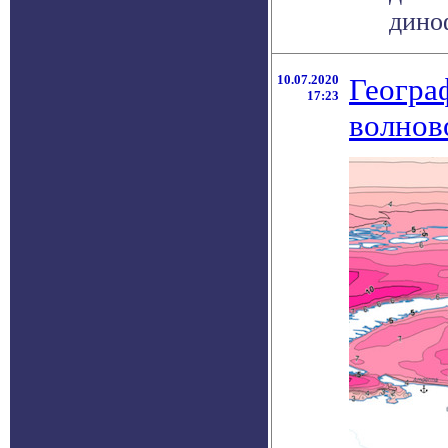
диноф
10.07.2020
Геогра
17:23
волнов