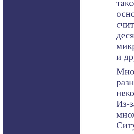
такс
осн
счи
деся
мик
и др
Мно
раз
неко
Из-з
мно
Сит