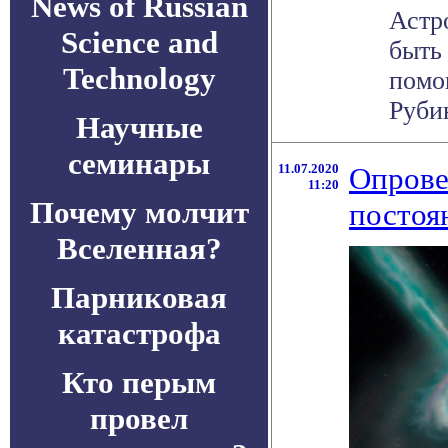
News of Russian
Астр
Science and
быть
Technology
помо
Рубин
Научные
семинары
11.07.2020
Опрове
11:20
Почему молчит
постоя
Вселенная?
Парниковая
катастрофа
Кто перым
провел