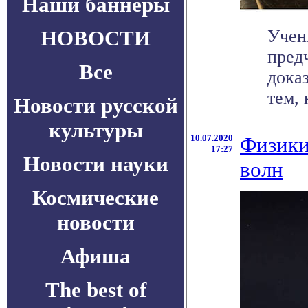
Наши баннеры
НОВОСТИ
Учен
пред
Все
дока
тем, 
Новости русской
культуры
10.07.2020
Физики
17:27
Новости науки
волн
Космические
новости
Афиша
The best of