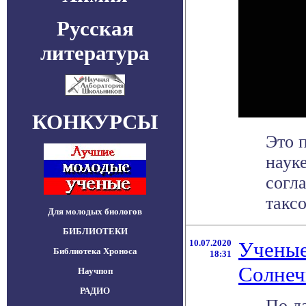
Русская
литература
КОНКУРСЫ
Это 
наук
согл
таксо
Для молодых биологов
БИБЛИОТЕКИ
10.07.2020
Ученые
Библиотека Хроноса
18:31
Солнеч
Научпоп
РАДИО
По д