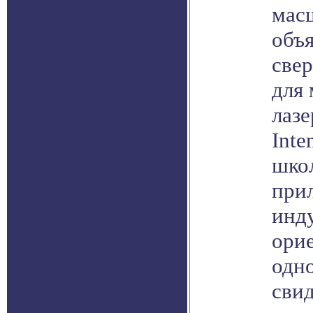
мас
объ
све
для
лаз
Inte
шко
при
инду
ори
одно
свид