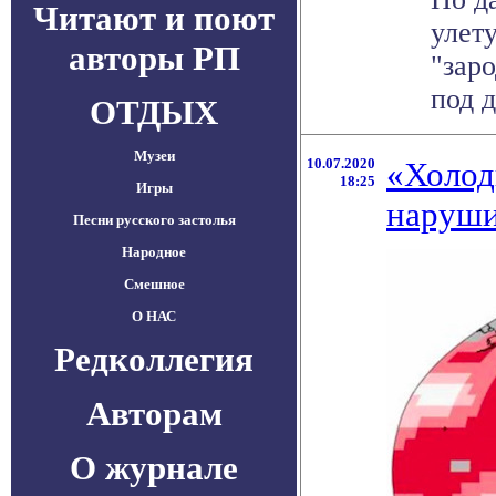
Читают и поют
улет
авторы РП
"зар
под д
ОТДЫХ
Музеи
10.07.2020
«Холод
18:25
Игры
наруши
Песни русского застолья
Народное
Смешное
О НАС
Редколлегия
Авторам
О журнале