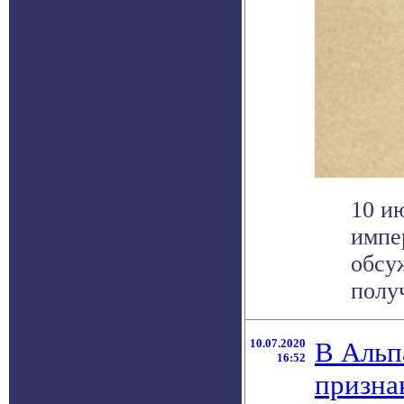
10 и
импе
обсу
получ
10.07.2020
В Альп
16:52
призна