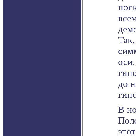
поск
все
демо
Так,
сим
оси
гипо
до н
гип
В но
Пол
это