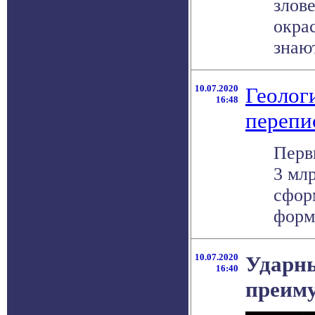
злов
окра
знают
10.07.2020
Геолог
16:48
перепи
Перв
3 млр
сфор
форми
10.07.2020
Ударн
16:40
преиму