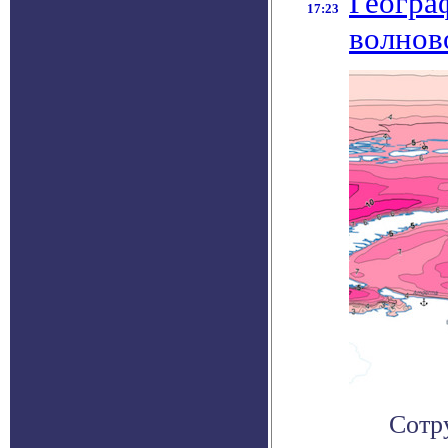
Геогра
17:23
волнов
Сотр