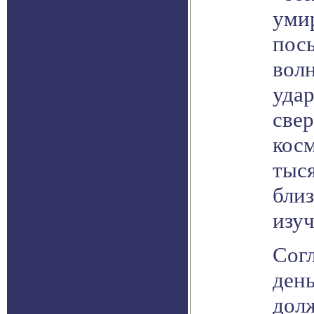
умир
пос
вол
удар
све
косм
тыся
близ
изуч
Сог
день
дол