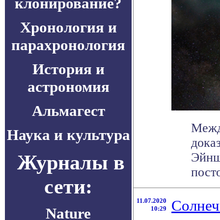
клонирование?
Хронология и
парахронология
История и
астрономия
Альмагест
Межд
Наука и культура
дока
Эйнш
Журналы в
посто
сети:
11.07.2020
Солнеч
Nature
10:29