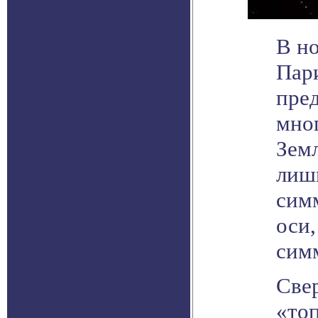
В н
Пар
пре
мно
Зем
лиш
сим
оси,
сим
Свер
«топ