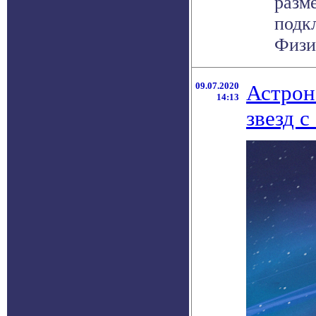
разм
подк
Физик
09.07.2020
Астрон
14:13
звезд с