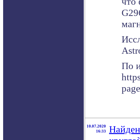
что
G29
маг
Исс
Astr
По 
http
pag
10.07.2020
Найден
16:33