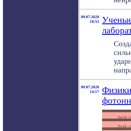
09.07.2020
Ученые
18:52
лабора
Созд
силь
удар
напра
09.07.2020
Физики
14:17
фотонн