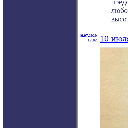
пред
любо
высот
10.07.2020
10 июл
17:02