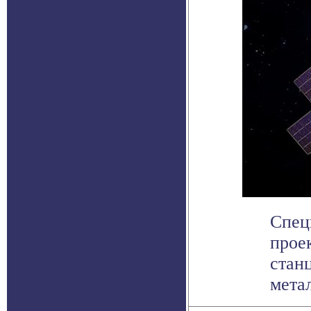
Спец
прое
станц
метал