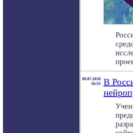
Росс
сред
иссл
проек
09.07.2020
В Росс
18:55
нейроп
Учен
пред
разр
нейро