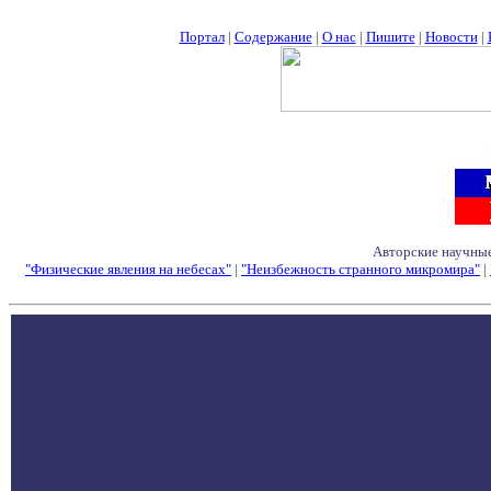
Портал
|
Содержание
|
О нас
|
Пишите
|
Новости
|
Авторские научные
"Физические явления на небесах"
|
"Неизбежность странного микромира"
|
Семинары - Конфе