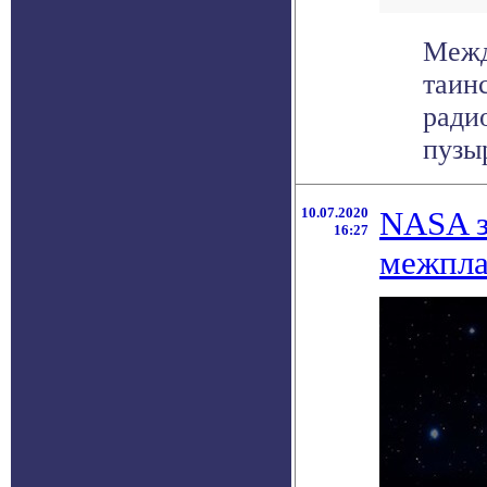
Межд
таин
ради
пузыр
10.07.2020
NASA з
16:27
межпла