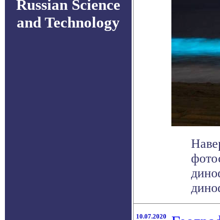
Russian Science
and Technology
Наве
фото
дино
диноф
10.07.2020