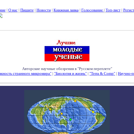
ние
|
О нас
|
Пишите
|
Новости
|
Книжная лавка
|
Голосование
|
Топ-лист
|
Регис
Авторские научные обозрения в "Русском переплете"
жность странного микромира"
|
"Биология и жизнь"
|
"Terra & Comp"
|
Научно-п
Семинары - Конференции - Симпозиумы - Конкурсы