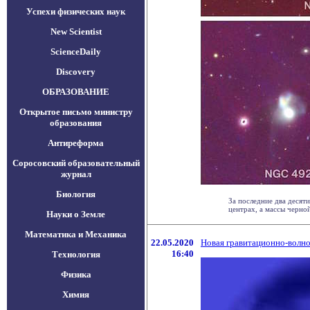
Успехи физических наук
New Scientist
ScienceDaily
Discovery
ОБРАЗОВАНИЕ
Открытое письмо министру
образования
Антиреформа
Соросовский образовательный
журнал
Биология
За последние два десят
центрах, а массы черной 
Науки о Земле
Математика и Механика
22.05.2020
Новая гравитационно-волно
16:40
Технология
Физика
Химия