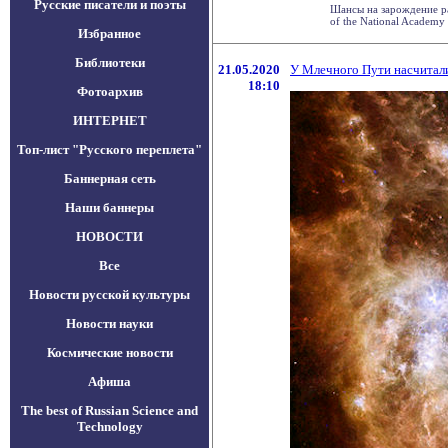
Русские писатели и поэты
Шансы на зарождение ра
of the National Academy o
Избранное
Библиотеки
21.05.2020
У Млечного Пути насчитал
18:10
Фотоархив
ИНТЕРНЕТ
Топ-лист "Русского переплета"
Баннерная сеть
Наши баннеры
НОВОСТИ
Все
Новости русской культуры
Новости науки
Космические новости
Афиша
The best of Russian Science and
Technology