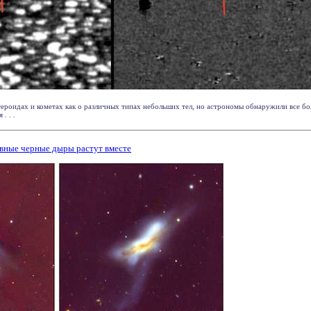
ероидах и кометах как о различных типах небольших тел, но астрономы обнаружили все бо
. . .
ивные черные дыры растут вместе