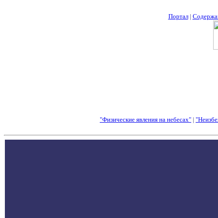
Портал
|
Содержа
"Физические явления на небесах"
|
"Неизбе