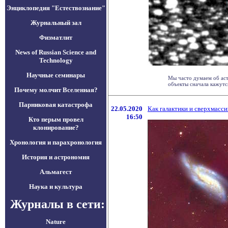
Энциклопедия "Естествознание"
Журнальный зал
Физматлит
News of Russian Science and
Technology
Научные семинары
Мы часто думаем об аст
объекты сначала кажутся 
Почему молчит Вселенная?
Парниковая катастрофа
22.05.2020
Как галактики и сверхмасс
16:50
Кто перым провел
клонирование?
Хронология и парахронология
История и астрономия
Альмагест
Наука и культура
Журналы в сети:
Nature