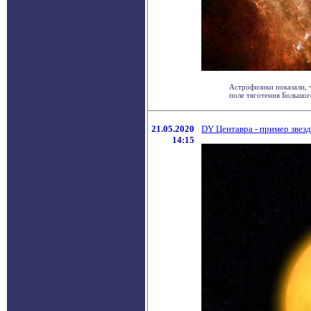
Астрофизики показали, 
поле тяготения Большого 
21.05.2020
DY Центавра - пример звез
14:15