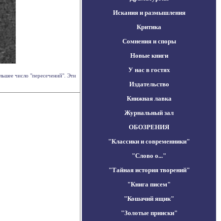
Искания и размышления
Критика
Сомнения и споры
Новые книги
У нас в гостях
льшее число "пересечений". Эти
Издательство
Книжная лавка
Журнальный зал
ОБОЗРЕНИЯ
"Классики и современники"
"Слово о..."
"Тайная история творений"
"Книга писем"
"Кошачий ящик"
"Золотые прииски"