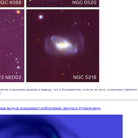
илетия астрономы пришли к выводу, что в большинстве, если не во всех, галактиках имеютс
. . .
вая модель показывает нейтронные звезды в лучшем виде