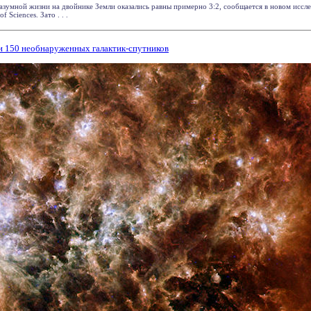
зумной жизни на двойнике Земли оказались равны примерно 3:2, сообщается в новом иссле
f Sciences. Зато . . .
и 150 необнаруженных галактик-спутников