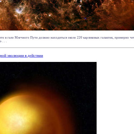
что в гало Млечного Пути должно находиться около 220 карликовых галактик, примерно чет
. . .
дной эволюции в действии