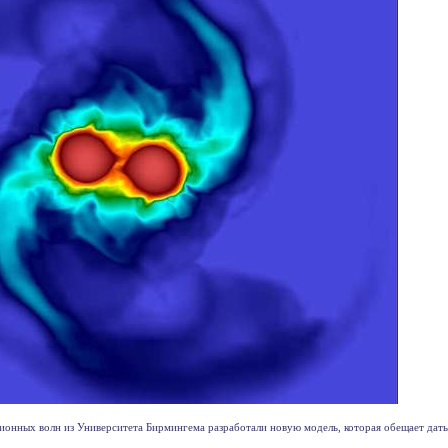
ионных волн из Университета Бирмингема разработали новую модель, которая обещает дать