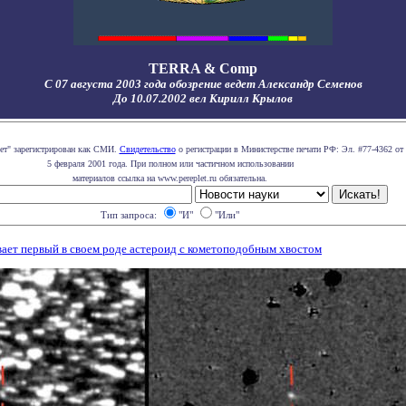
TERRA & Comp
С 07 августа 2003 года обозрение ведет Александр Семенов
До 10.07.2002 вел Кирилл Крылов
лет" зарегистрирован как СМИ.
Свидетельство
о регистрации в Министерстве печати РФ: Эл. #77-4362 от
5 февраля 2001 года. При полном или частичном использовании
материалов ссылка на www.pereplet.ru обязательна.
Тип запроса:
"И"
"Или"
ает первый в своем роде астероид с кометоподобным хвостом