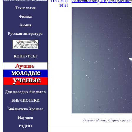
11.07.2020
Солнечный зонд «Паркер» рассмот
10:29
Технология
Физика
Химия
Русская литература
КОНКУРСЫ
Для молодых биологов
БИБЛИОТЕКИ
Библиотека Хроноса
Научпоп
Солнечный зонд «Паркер» рассмот
РАДИО