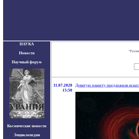
НАУКА
"Русски
Новости
Научный форум
11.07.2020
Девятую планету предложили искат
15:50
Космические новости
Энциклопедия