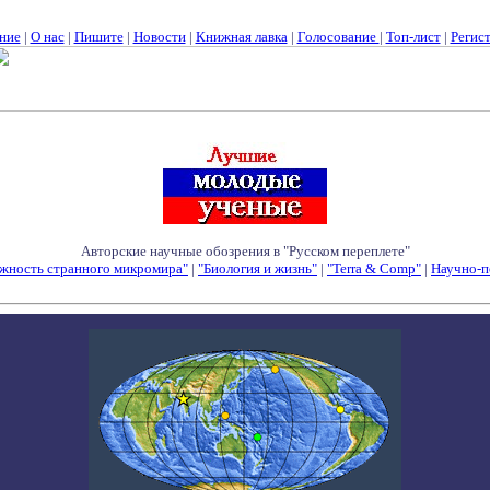
ние
|
О нас
|
Пишите
|
Новости
|
Книжная лавка
|
Голосование
|
Топ-лист
|
Регис
Авторские научные обозрения в "Русском переплете"
жность странного микромира"
|
"Биология и жизнь"
|
"Terra & Comp"
|
Научно-п
Семинары - Конференции - Симпозиумы - Конкурсы