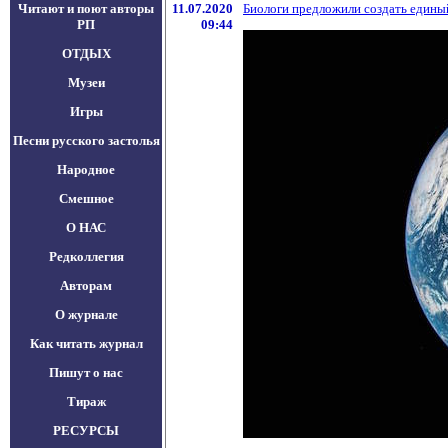
Читают и поют авторы
11.07.2020
Биологи предложили создать единый
РП
09:44
ОТДЫХ
Музеи
Игры
Песни русского застолья
Народное
Смешное
О НАС
Редколлегия
Авторам
О журнале
Как читать журнал
Пишут о нас
Тираж
РЕСУРСЫ