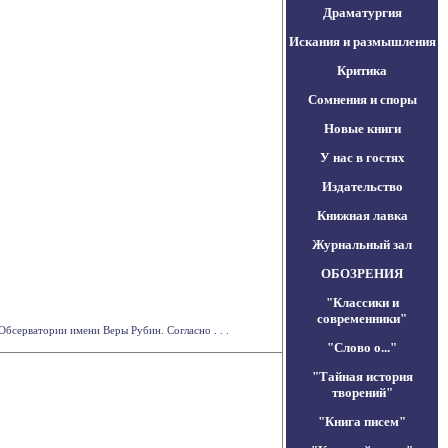
Драматургия
Искания и размышления
Критика
Сомнения и споры
Новые книги
У нас в гостях
Издательство
Книжная лавка
Журнальный зал
ОБОЗРЕНИЯ
"Классики и
современники"
бсерватории имени Веры Рубин. Согласно . . .
"Слово о..."
"Тайная история
творений"
"Книга писем"