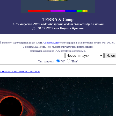
TERRA & Comp
С 07 августа 2003 года обозрение ведет Александр Семенов
До 10.07.2002 вел Кирилл Крылов
й переплет" зарегистрирован как СМИ.
Свидетельство
о регистрации в Министерстве печати РФ: Эл. #77
5 февраля 2001 года. При полном или частичном использовании
материалов ссылка на www.pereplet.ru обязательна.
Тип запроса:
"И"
"Или"
ь по оптическим вспышкам