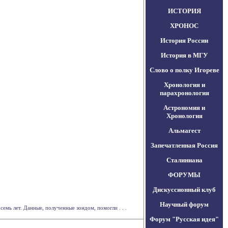
ИСТОРИЯ
ХРОНОС
История России
История в МГУ
Слово о полку Игореве
Хронология и
парахронология
Астрономия и
Хронология
Альмагест
Запечатленная Россия
Сталиниана
ФОРУМЫ
Дискуссионный клуб
Научный форум
емь лет. Данные, полученные зондом, помогли . . .
Форум "Русская идея"