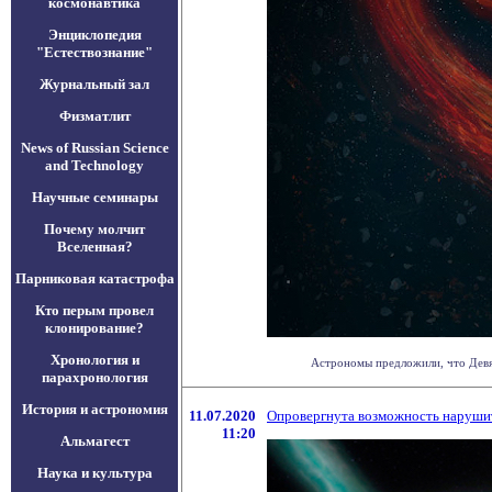
космонавтика
Энциклопедия
"Естествознание"
Журнальный зал
Физматлит
News of Russian Science
and Technology
Научные семинары
Почему молчит
Вселенная?
Парниковая катастрофа
Кто перым провел
клонирование?
Хронология и
Астрономы предложили, что Девят
парахронология
История и астрономия
11.07.2020
Опровергнута возможность нарушит
11:20
Альмагест
Наука и культура