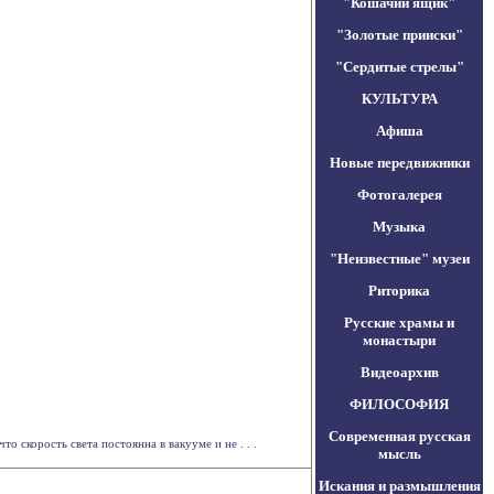
"Кошачий ящик"
"Золотые прииски"
"Сердитые стрелы"
КУЛЬТУРА
Афиша
Новые передвижники
Фотогалерея
Музыка
"Неизвестные" музеи
Риторика
Русские храмы и
монастыри
Видеоархив
ФИЛОСОФИЯ
Современная русская
скорость света постоянна в вакууме и не . . .
мысль
Искания и размышления