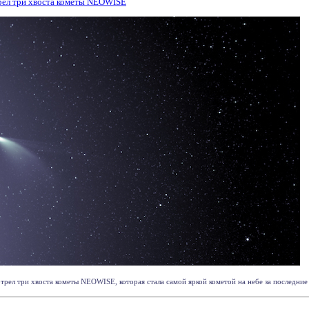
рел три хвоста кометы NEOWISE
рел три хвоста кометы NEOWISE, которая стала самой яркой кометой на небе за последние с