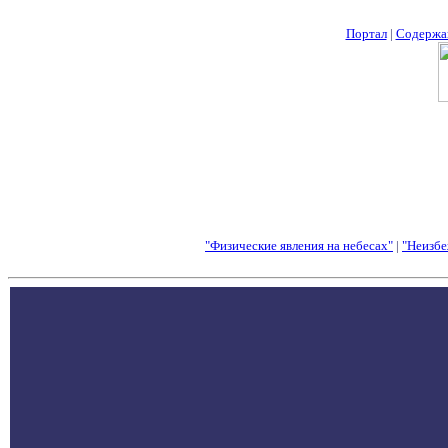
Портал
|
Содержа
"Физические явления на небесах"
|
"Неизбе