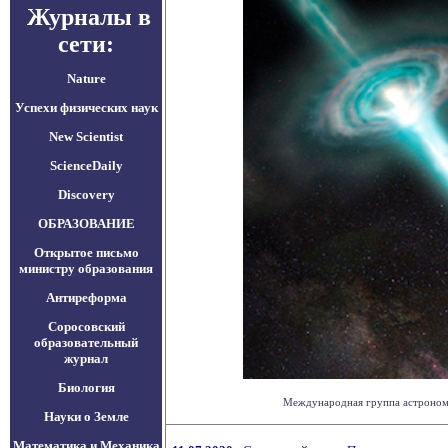
Журналы в
сети:
Nature
Успехи физических наук
New Scientist
ScienceDaily
Discovery
ОБРАЗОВАНИЕ
Открытое письмо
министру образования
Антиреформа
Соросовский
образовательный
журнал
Биология
Международная группа астрономов
Науки о Земле
Математика и Механика