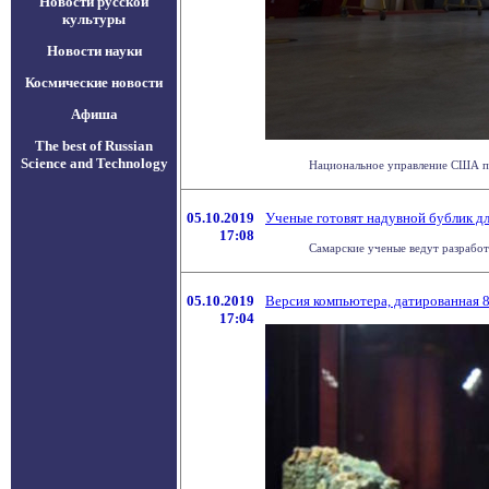
Новости русской
культуры
Новости науки
Космические новости
Афиша
The best of Russian
Science and Technology
Национальное управление США по 
05.10.2019
Ученые готовят надувной бублик дл
17:08
Самарские ученые ведут разработ
05.10.2019
Версия компьютера, датированная 8
17:04