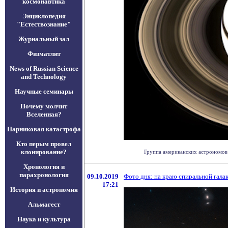
космонавтика
Энциклопедия
"Естествознание"
Журнальный зал
Физматлит
News of Russian Science
and Technology
Научные семинары
Почему молчит
Вселенная?
Парниковая катастрофа
Кто перым провел
клонирование?
Группа американских астрономов 
Хронология и
парахронология
09.10.2019
Фото дня: на краю спиральной гала
17:21
История и астрономия
Альмагест
Наука и культура