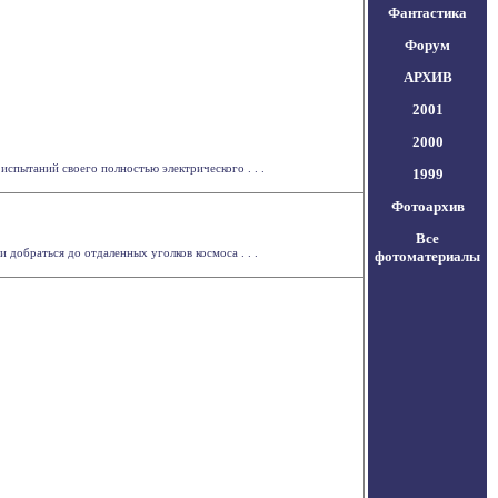
Фантастика
Форум
АРХИВ
2001
2000
спытаний своего полностью электрического . . .
1999
Фотоархив
Все
добраться до отдаленных уголков космоса . . .
фотоматериалы