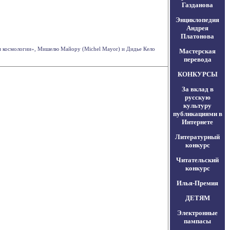
Газданова
Энциклопедия
Андрея
Платонова
ти космологии», Мишелю Майору (Michel Mayor) и Дидье Кело
Мастерская
перевода
КОНКУРСЫ
За вклад в
русскую
культуру
публикациями в
Интернете
Литературный
конкурс
Читательский
конкурс
Илья-Премия
ДЕТЯМ
Электронные
пампасы