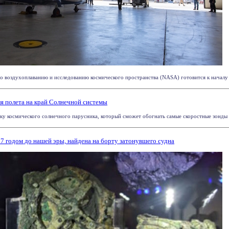
воздухоплаванию и исследованию космического пространства (NASA) готовится к началу и
я полета на край Солнечной системы
ку космического солнечного парусника, который сможет обогнать самые скоростные зонды и 
7 годом до нашей эры, найдена на борту затонувшего судна