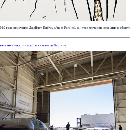
19 года присудили Джеймсу Пиблсу (James Peebles), за «теоретические открытия в облас
остью электрического самолёта X-plane