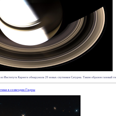
из Института Карнеги обнаружила 20 новых спутников Сатурна. Таким образом газовый гиг
ктики в созвездии Гидры