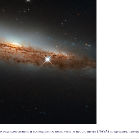
 воздухоплаванию и исследованию космического пространства (NASA) представило прекра