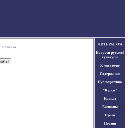
ЛИТЕРАТУРА
. #77-4362 от
Новости русской
культуры
К читателю
Содержание
Публицистика
"Курск"
Кавказ
Балканы
Проза
Поэзия