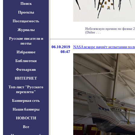
Поиск
Проекты
Посещаемость
Нобелевскую премию по физике 20
Журналы
(Didier . . .
Русские писатели и
поэты
06.10.2019
NASA вскоре начнёт испытания полн
08:47
Избранное
Библиотеки
Фотоархив
ИНТЕРНЕТ
Топ-лист "Русского
переплета"
Баннерная сеть
Наши баннеры
НОВОСТИ
Все