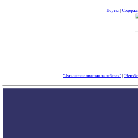
Портал
|
Содержа
"Физические явления на небесах"
|
"Неизбе