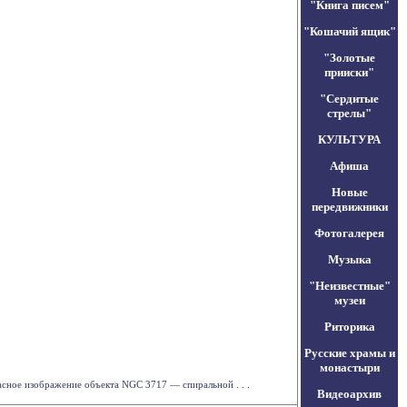
"Книга писем"
"Кошачий ящик"
"Золотые
прииски"
"Сердитые
стрелы"
КУЛЬТУРА
Афиша
Новые
передвижники
Фотогалерея
Музыка
"Неизвестные"
музеи
Риторика
Русские храмы и
монастыри
сное изображение объекта NGC 3717 — спиральной . . .
Видеоархив