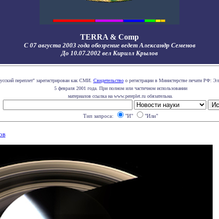
TERRA & Comp
С 07 августа 2003 года обозрение ведет Александр Семенов
До 10.07.2002 вел Кирилл Крылов
усский переплет" зарегистрирован как СМИ.
Свидетельство
о регистрации в Министерстве печати РФ: Эл
5 февраля 2001 года. При полном или частичном использовании
материалов ссылка на www.pereplet.ru обязательна.
Тип запроса:
"И"
"Или"
ов