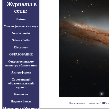
Журналы в
сети:
Nature
Успехи физических наук
New Scientist
ScienceDaily
Discovery
ОБРАЗОВАНИЕ
Открытое письмо
министру образования
Антиреформа
Соросовский
образовательный
журнал
Биология
Науки о Земле
Национальное управление США по
Математика и Механика