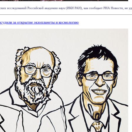
ких исследований Российской академии наук (ИКИ РАН), как сообщает РИА Новости, не удал
судили за открытие экзопланеты и космологию