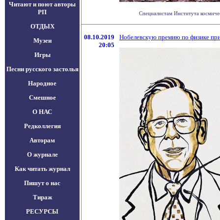
Читают и поют авторы
РП
Специалистам Института космичес
ОТДЫХ
08.10.2019
Нобелевскую премию по физике при
Музеи
20:05
Игры
Песни русского застолья
Народное
Смешное
О НАС
Редколлегия
Авторам
О журнале
Как читать журнал
Пишут о нас
Тираж
РЕСУРСЫ