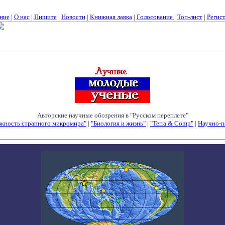
ние
|
О нас
|
Пишите
|
Новости
|
Книжная лавка
|
Голосование
|
Топ-лист
|
Регис
Авторские научные обозрения в "Русском переплете"
жность странного микромира"
|
"Биология и жизнь"
|
"Terra & Comp"
|
Научно-п
Семинары - Конференции - Симпозиумы - Конкурсы