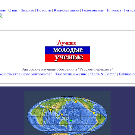
ние
|
О нас
|
Пишите
|
Новости
|
Книжная лавка
|
Голосование
|
Топ-лист
|
Регис
Авторские научные обозрения в "Русском переплете"
жность странного микромира"
|
"Биология и жизнь"
|
"Terra & Comp"
|
Научно-п
Семинары - Конференции - Симпозиумы - Конкурсы