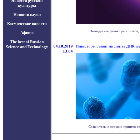
Новости русской
культуры
Новости науки
Космические новости
Швейцарские физики рассчитали, 
Афиша
The best of Russian
04.10.2019
Инвесторы ставят на синтез ДНК дл
Science and Technology
13:04
Сравнительно недавно принято счи