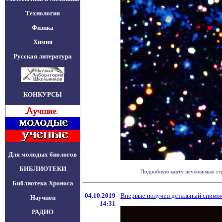
Технология
Физика
Химия
Русская литература
КОНКУРСЫ
Для молодых биологов
БИБЛИОТЕКИ
Подробную карту неуловимых стру
Библиотека Хроноса
04.10.2019
Впервые получен детальный снимо
Научпоп
14:31
РАДИО