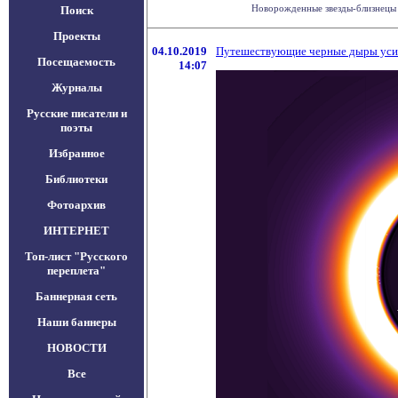
Новорожденные звезды-близнецы р
Поиск
Проекты
04.10.2019
Путешествующие черные дыры уси
Посещаемость
14:07
Журналы
Русские писатели и
поэты
Избранное
Библиотеки
Фотоархив
ИНТЕРНЕТ
Топ-лист "Русского
переплета"
Баннерная сеть
Наши баннеры
НОВОСТИ
Все