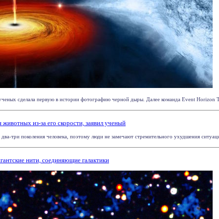
ченых сделала первую в истории фотографию черной дыры. Далее команда Event Horizon Tel
животных из-за его скорости, заявил ученый
два-три поколения человека, поэтому люди не замечают стремительного ухудшения ситуации
гантские нити, соединяющие галактики