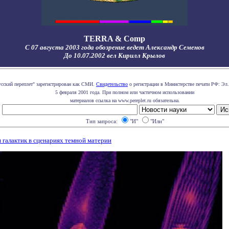
TERRA & Comp
С 07 августа 2003 года обозрение ведет Александр Семенов
До 10.07.2002 вел Кирилл Крылов
усский переплет" зарегистрирован как СМИ.
Свидетельство
о регистрации в Министерстве печати РФ: Эл.
5 февраля 2001 года. При полном или частичном использовании
материалов ссылка на www.pereplet.ru обязательна.
Тип запроса:
"И"
"Или"
 галактик в сценариях темной материи