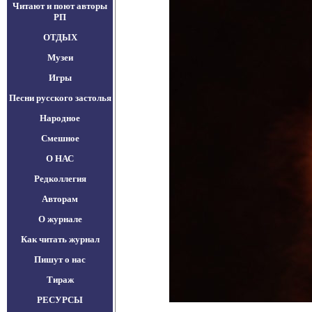
Читают и поют авторы
РП
ОТДЫХ
Музеи
Игры
Песни русского застолья
Народное
Смешное
О НАС
Редколлегия
Авторам
О журнале
Как читать журнал
Пишут о нас
Тираж
РЕСУРСЫ