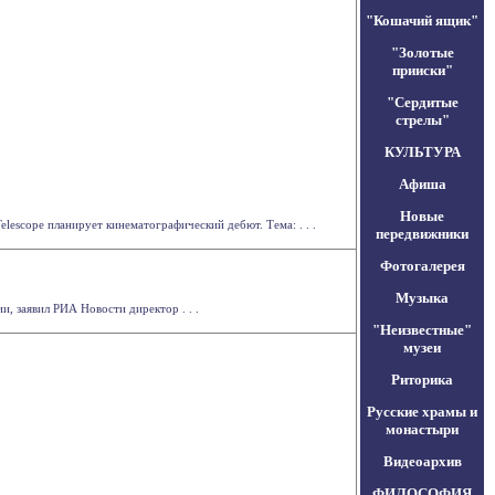
"Кошачий ящик"
"Золотые
прииски"
"Сердитые
стрелы"
КУЛЬТУРА
Афиша
Новые
escope планирует кинематографический дебют. Тема: . . .
передвижники
Фотогалерея
Музыка
, заявил РИА Новости директор . . .
"Неизвестные"
музеи
Риторика
Русские храмы и
монастыри
Видеоархив
ФИЛОСОФИЯ