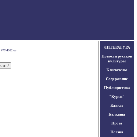
ЛИТЕРАТУРА
 #77-4362 от
Новости русской
культуры
К читателю
Содержание
Публицистика
"Курск"
Кавказ
Балканы
Проза
Поэзия