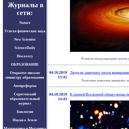
Журналы в
сети:
Nature
Успехи физических наук
New Scientist
ScienceDaily
Discovery
В апреле международная группа у
ОБРАЗОВАНИЕ
04.10.2019
Люди не замечают эпохи вымирания 
Открытое письмо
15:42
министру образования
Различные животные вымирают за 
Антиреформа
Соросовский
04.10.2019
В ранней Вселенной обнаружены ги
образовательный
14:43
журнал
Биология
Науки о Земле
Математика и Механика