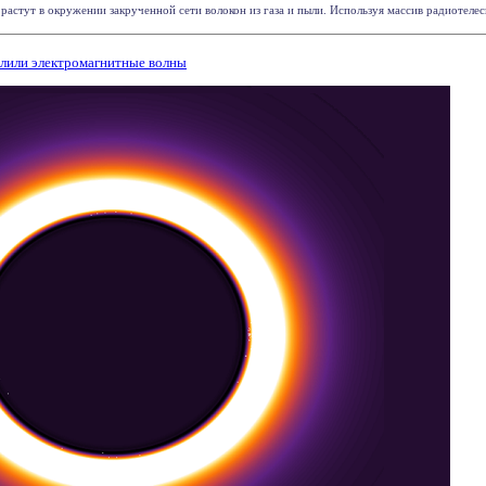
астут в окружении закрученной сети волокон из газа и пыли. Используя массив радиотеле
лили электромагнитные волны