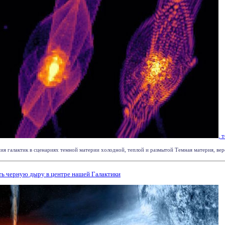
, 
ия галактик в сценариях темной материи холодной, теплой и размытой Темная материя, веро
ть черную дыру в центре нашей Галактики