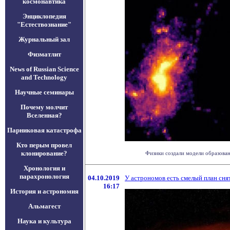
космонавтика
Энциклопедия
"Естествознание"
Журнальный зал
Физматлит
News of Russian Science
and Technology
Научные семинары
Почему молчит
Вселенная?
Парниковая катастрофа
Кто перым провел
клонирование?
Физики создали модели образован
Хронология и
парахронология
04.10.2019
У астрономов есть смелый план сня
16:17
История и астрономия
Альмагест
Наука и культура