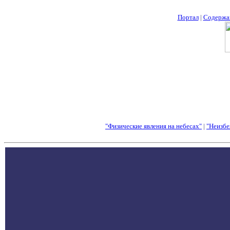
Портал
|
Содержа
"Физические явления на небесах"
|
"Неизбе