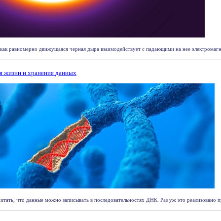
как равномерно движущаяся черная дыра взаимодействует с падающими на нее электромагнит
я жизни и хранения данных
тать, что данные можно записывать в последовательностях ДНК. Раз уж это реализовано пр