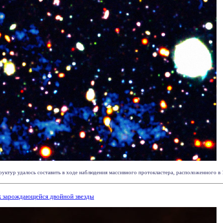
ктур удалось составить в ходе наблюдения массивного протокластера, расположенного в 12 
к зарождающейся двойной звезды