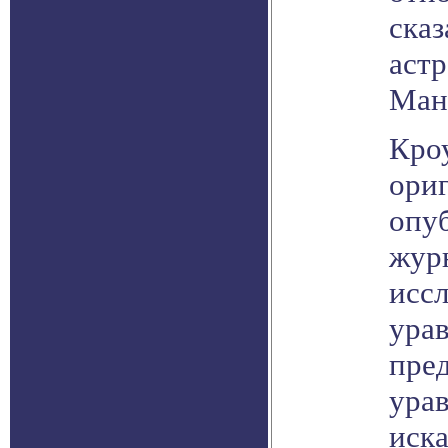
сказ
астр
Ман
Кроу
ори
опуб
журн
иссл
ура
пре
ура
иск