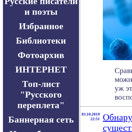
Русские писатели
и поэты
Избранное
Библиотеки
Фотоархив
ИНТЕРНЕТ
Срав
можн
Топ-лист
уж э
"Русского
воспо
переплета"
03.10.2019
Обнару
Баннерная сеть
22:51
сущест