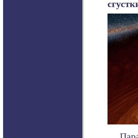
сгустк
Пар