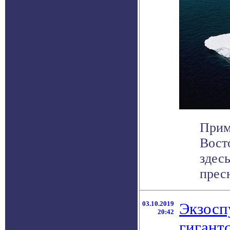
Прим
Вост
здес
пресн
03.10.2019
Экзосп
20:42
гигант