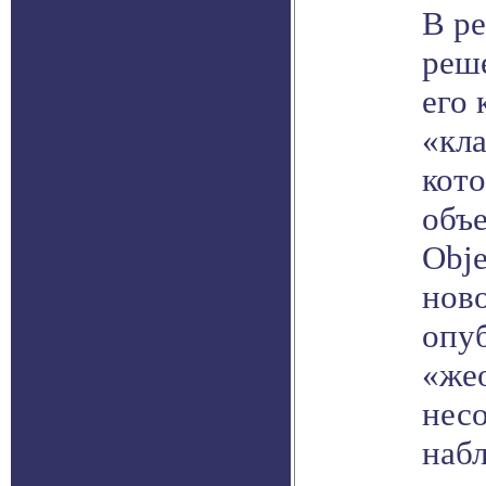
В ре
реш
его 
«кл
кот
объе
Obje
нов
опуб
«же
нес
набл