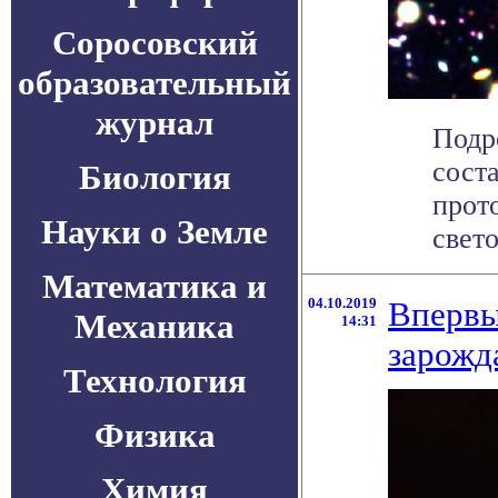
Соросовский
образовательный
журнал
Подр
сост
Биология
прот
Науки о Земле
свето
Математика и
04.10.2019
Впервы
Механика
14:31
зарожд
Технология
Физика
Химия