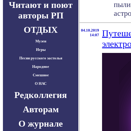
Читают и поют
пыли
астр
авторы РП
ОТДЫХ
04.10.2019
Путеше
14:07
электр
Музеи
Игры
Песни русского застолья
Народное
Смешное
О НАС
Редколлегия
Авторам
О журнале