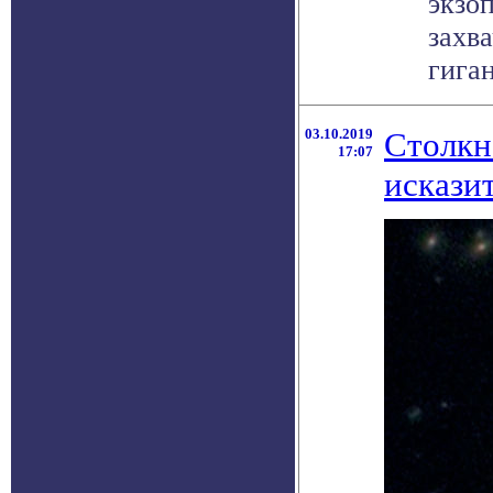
экзо
захв
гиган
03.10.2019
Столкн
17:07
искази