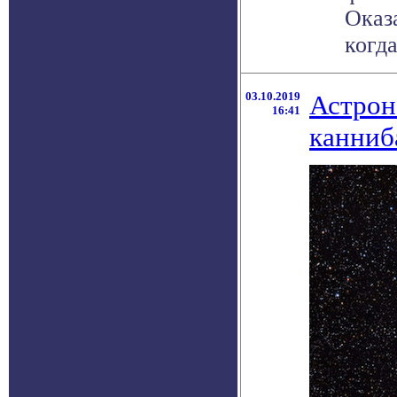
Оказа
когда
03.10.2019
Астрон
16:41
канниб