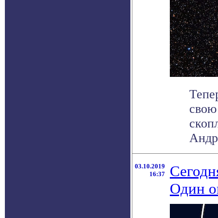
Тепе
свою
скоп
Андр
03.10.2019
Сегодн
16:37
Один о