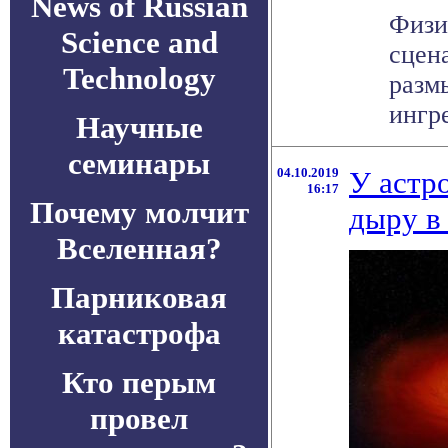
News of Russian
Физи
Science and
сцен
Technology
разм
ингре
Научные
семинары
04.10.2019
У астр
16:17
Почему молчит
дыру в
Вселенная?
Парниковая
катастрофа
Кто перым
провел