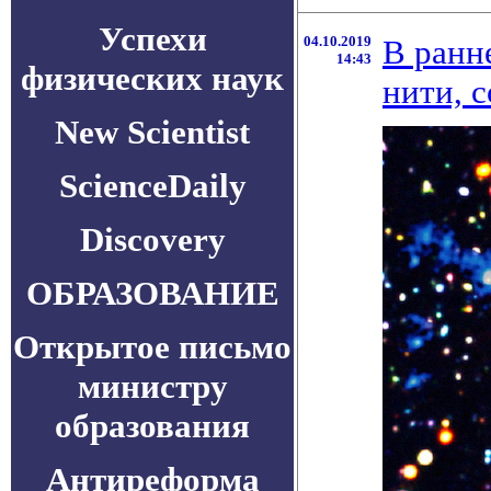
Успехи
04.10.2019
В ранн
14:43
физических наук
нити, 
New Scientist
ScienceDaily
Discovery
ОБРАЗОВАНИЕ
Открытое письмо
министру
образования
Антиреформа