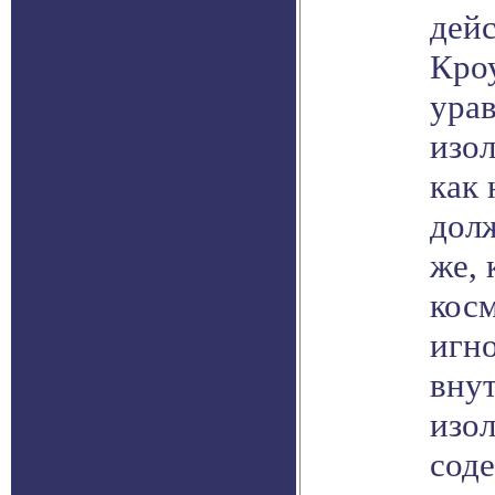
дейс
Кроу
ура
изол
как
дол
же, 
косм
игн
вну
изол
сод