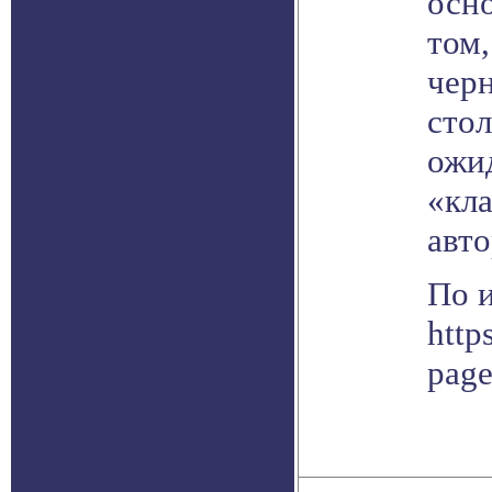
осно
том
чер
сто
ожи
«кл
авто
По 
http
pag