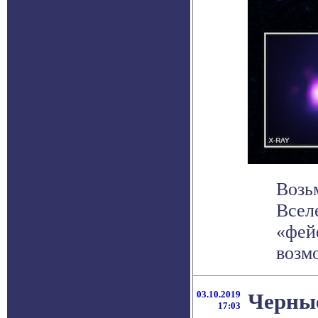
Возь
Вселе
«фей
возмо
03.10.2019
Черные
17:03