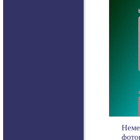
Неме
фото