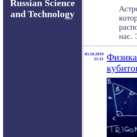
Russian Science
Астр
and Technology
кото
расп
нас. 
03.10.2019
Физика
21:21
кубито