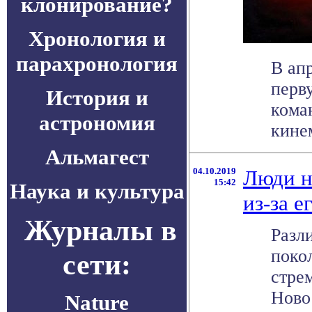
клонирование?
Хронология и
парахронология
В ап
перв
История и
кома
астрономия
кинем
Альмагест
04.10.2019
Люди н
15:42
Наука и культура
из-за е
Журналы в
Разл
поко
сети:
стре
Новос
Nature