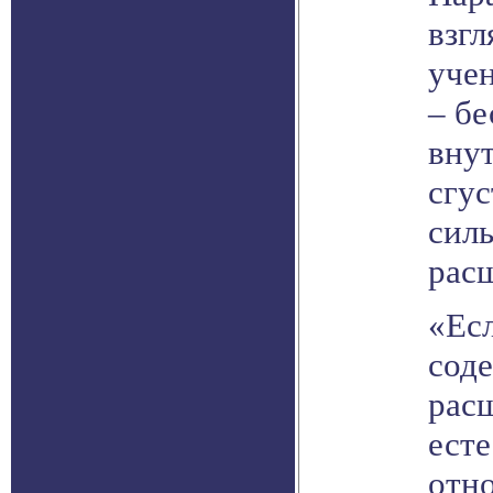
взг
учен
– бе
вну
сгус
сил
рас
«Ес
сод
рас
ест
отн