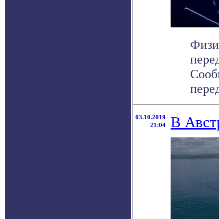
Физи
пере
Сооб
перед
03.10.2019
В Авст
21:04