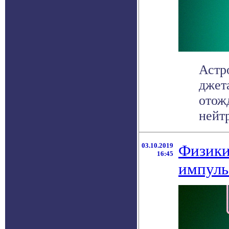
Астр
джет
отож
нейтр
03.10.2019
Физики
16:45
импуль