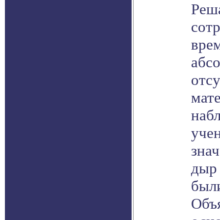
Реш
сот
вре
абс
отс
мат
набл
уче
зна
дыр 
были
Объ