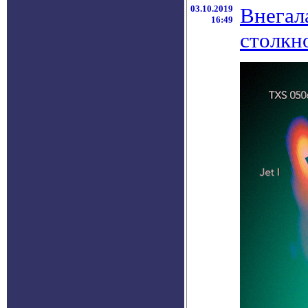
03.10.2019
Внегал
16:49
столкн