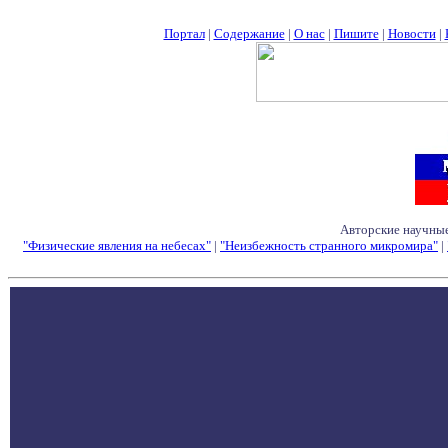
Портал
|
Содержание
|
О нас
|
Пишите
|
Новости
|
Авторские научные
"Физические явления на небесах"
|
"Неизбежность странного микромира"
|
Семинары - Конфе