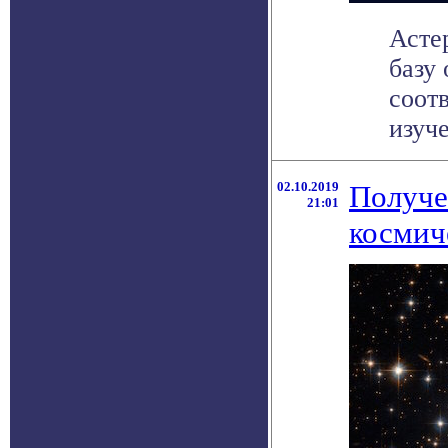
Асте
базу
соот
изуче
02.10.2019
Получе
21:01
космич