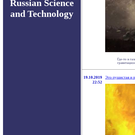
Russian Science
and Technology
Где-то в га
гравитационн
19.10.2019
Это пушистая и р
22:52