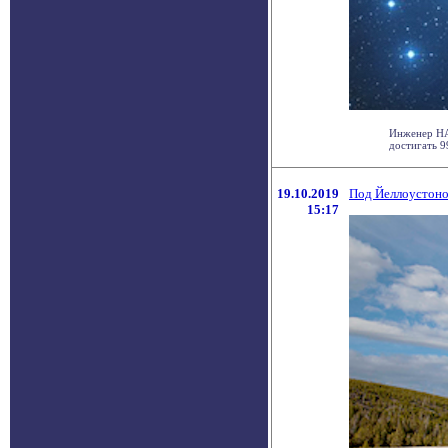
Инженер НА
достигать 9
19.10.2019
Под Йеллоустоно
15:17