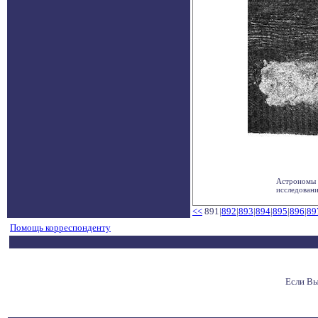
Астрономы 
исследовани
<<
891|
892
|
893
|
894
|
895
|
896
|
89
Помощь корреспонденту
Если Вы