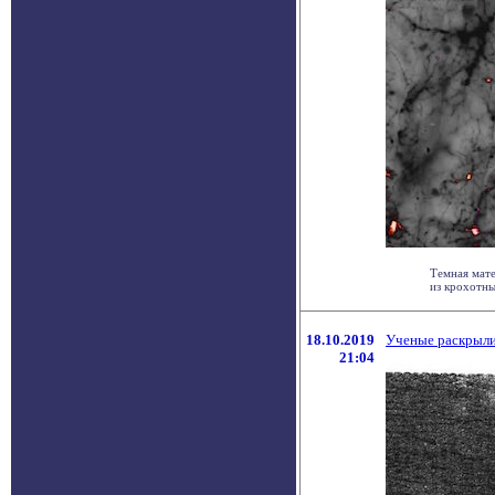
Темная мате
из крохотных
18.10.2019
Ученые раскрыли
21:04