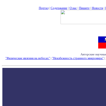
Портал
|
Содержание
|
О нас
|
Пишите
|
Новости
|
Авторские научные
"Физические явления на небесах"
|
"Неизбежность странного микромира"
|
Семинары - Конфе