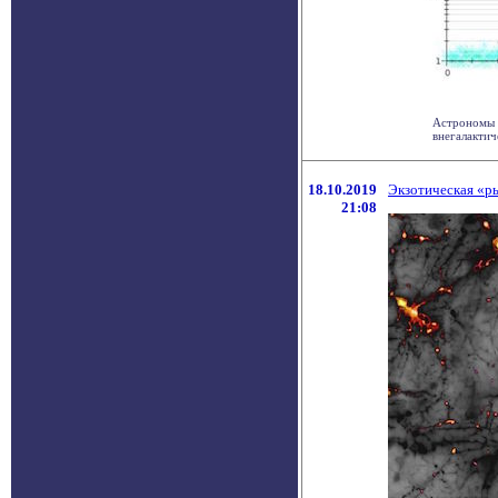
Астрономы 
внегалактич
18.10.2019
Экзотическая «р
21:08