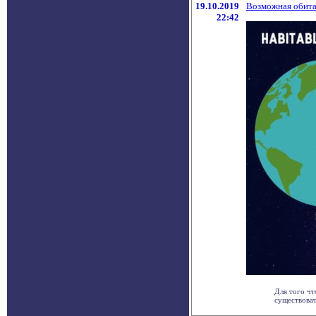
19.10.2019
Возможная обитае
22:42
Для того чт
существоват