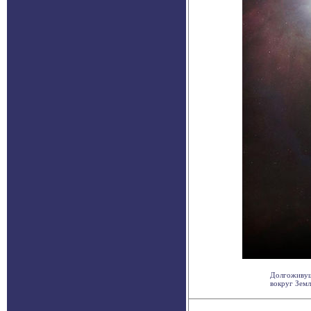
Долгоживуща
вокруг Земл