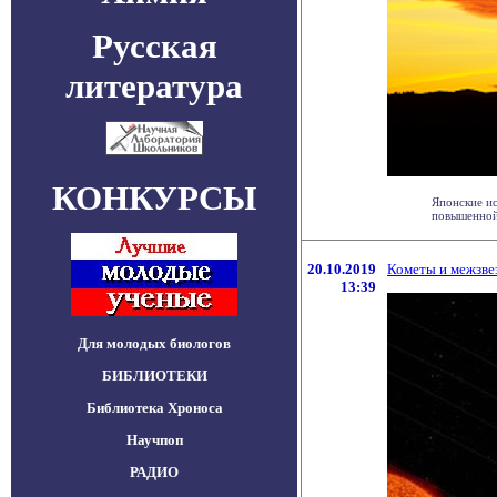
Русская
литература
КОНКУРСЫ
Японские ис
повышенной 
20.10.2019
Кометы и межзве
13:39
Для молодых биологов
БИБЛИОТЕКИ
Библиотека Хроноса
Научпоп
РАДИО