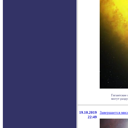
Гигантские 
могут разду
19.10.2019
Завершается мис
22:49