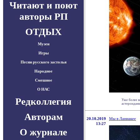
Читают и поют
авторы РП
ОТДЫХ
Музеи
Игры
Песни русского застолья
Народное
Смешное
О НАС
Редколлегия
Уже более в
астероидами
Авторам
20.10.2019
Мы в Ланиакее
13:27
О журнале