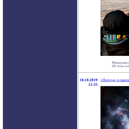
Международ
Об этом сооб
18.10.2019
«Погода» в скоп
21:35