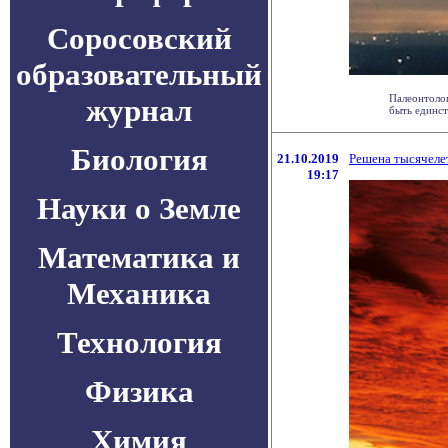
Соросовский
образовательный
Палеонтолог
журнал
быть единст
Биология
21.10.2019
Решена тысячелет
19:17
Науки о Земле
Математика и
Механика
Технология
Физика
Химия