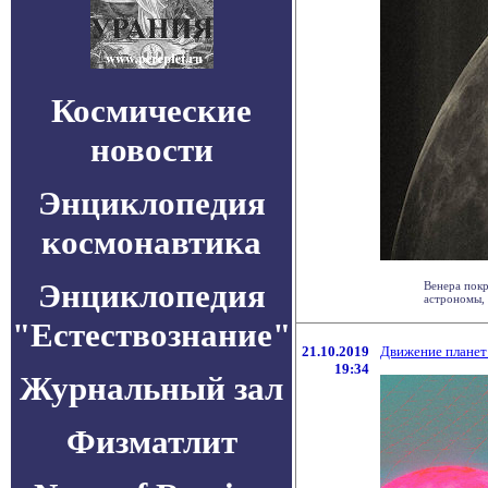
Космические
новости
Энциклопедия
космонавтика
Энциклопедия
Венера покр
астрономы, 
"Естествознание"
21.10.2019
Движение планет
19:34
Журнальный зал
Физматлит