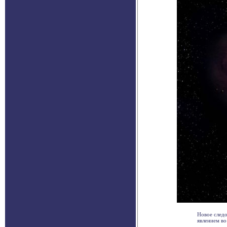
Новое следо
явлением во