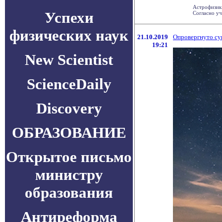
Астрофизик 
Успехи
Согласно уч
физических наук
21.10.2019
Опровергнуто су
19:21
New Scientist
ScienceDaily
Discovery
ОБРАЗОВАНИЕ
Открытое письмо
министру
образования
Антиреформа