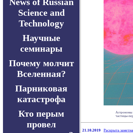
News of Russian
Science and
Technology
Научные
семинары
Почему молчит
Вселенная?
Парниковая
катастрофа
Кто перым
Астрономы и
частицы-пер
провел
21.10.2019
Раскрыта заметна