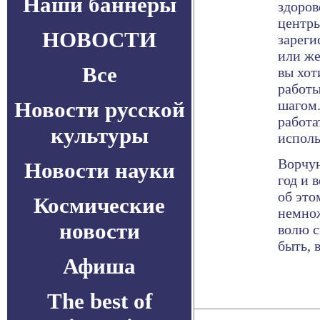
Наши баннеры
здоров
центры
НОВОСТИ
зареги
или же
Все
вы хот
работы
Новости русской
шагом.
работа
культуры
исполь
Ворчун
Новости науки
год и 
об это
Космические
немнож
новости
волю с
быть, 
Афиша
The best of