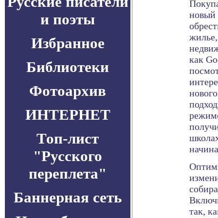
Русские писатели
Покуп
новый 
и поэты
обрест
жилье,
Избранное
недвиж
как Go
Библиотеки
посмот
интере
Фотоархив
нового
подход
ИНТЕРНЕТ
режиме
получ
Топ-лист
школах
начина
"Русского
Оптим
переплета"
измени
собира
Баннерная сеть
Включи
так, к