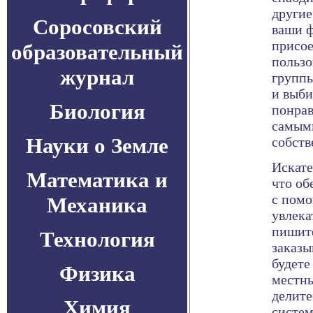
другие
Соросовский
ваши 
присое
образовательный
пользо
журнал
группы
и выби
Биология
понрав
самым
Науки о Земле
собств
Искате
Математика и
что об
с помо
Механика
увлека
пишите
Технология
заказы
будете
Физика
местны
делит
Химия
систем