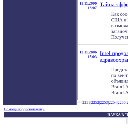
13.11.2006
Тайна эффе
15:07
Как соо
США и 
возможн
загадоч
Полученн
13.11.2006
Intel продо
15:03
здравоохра
Предста
по венч
объявил
BrainLA
BrainLAB
<<
2251|
2252
|
2253
|
2254
|
2255
|
Помощь корреспонденту
НАУКА В 