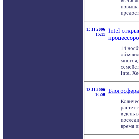
вычисл
повышат
предост
15.11.2006
Intel откр
15:11
процессоро
14 нояб
объявил
многояд
семейст
Intel Xeo
13.11.2006
Блогосфера
16:50
Количес
растет 
в день в
последн
время их 