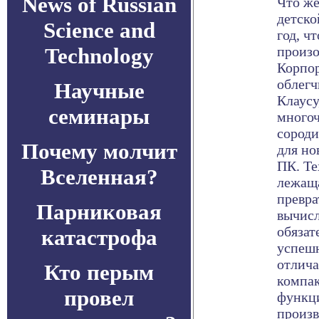
News of Russian
Что же
детско
Science and
год, ч
Technology
произо
Корпор
облегч
Научные
Клаусу
семинары
много
сороди
Почему молчит
для но
ПК. Те
Вселенная?
лежаща
превра
Парниковая
вычисл
обязат
катастрофа
успешн
отлич
Кто перым
компак
провел
функц
произв