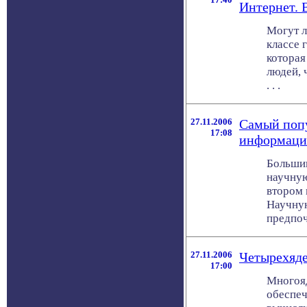
Интернет. 
Могут л
классе 
которая
людей, 
. . .
27.11.2006
Самый поп
17:08
информаци
Больши
научную
втором 
Научную
предпочи
27.11.2006
Четырехяде
17:00
Многояд
обеспе