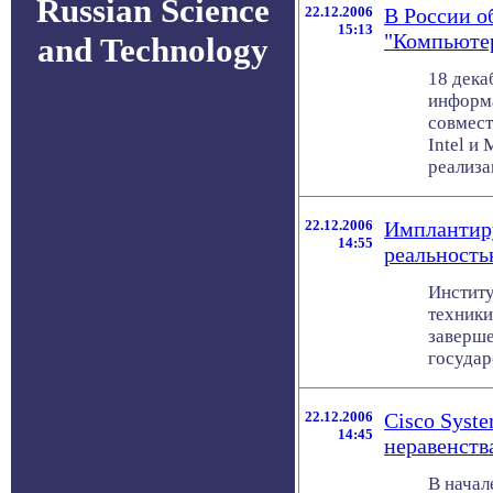
Russian Science
22.12.2006
В России о
15:13
"Компьюте
and Technology
18 дека
информа
совмест
Intel и
реализа
22.12.2006
Имплантиру
14:55
реальност
Институ
техники
заверше
государ
22.12.2006
Cisco Syst
14:45
неравенств
В начал