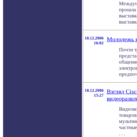
Междун
прошла
выставк
выставки 
18.12.2006
Молодежь 
16:02
Почти т
предста
общение
электро
предпоч
18.12.2006
Взгляд Cis
15:27
видеоразвл
Видеоко
товаров
мультим
частные
. . .