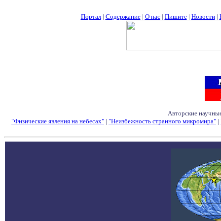
Портал
|
Содержание
|
О нас
|
Пишите
|
Новости
|
Авторские научные
"Физические явления на небесах"
|
"Неизбежность странного микромира"
|
Семинары - Конфе