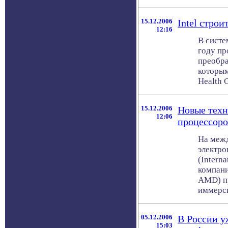
15.12.2006
Intel строи
12:16
В систе
году пр
преобра
которым
Health G
15.12.2006
Новые техн
12:06
процессоро
На меж
электр
(Interna
компан
AMD) пр
иммерси
05.12.2006
В России у
15:03