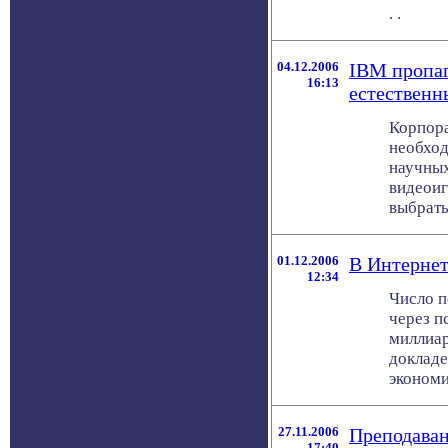
. .
04.12.2006
IBM пропаг
16:13
естественн
Корпор
необход
научных
видеоиг
выбрать 
01.12.2006
В Интернет
12:34
Число п
через п
миллиар
доклад
экономик
27.11.2006
Преподаван
17:40