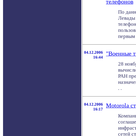
телефонов
По данн
Левады 
телефон
пользов
первым 
04.12.2006
"Военные т
16:44
28 нояб
вычисли
РАН пре
назначе
. .
04.12.2006
Motorola ст
16:17
Компани
соглаше
инфраст
сетей с