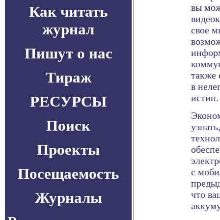
вы мож
Как читать
видеок
журнал
свое м
возмож
Пишут о нас
информ
комму
Тираж
также 
в неле
истин.
РЕСУРСЫ
Эконо
Поиск
узнать
технол
Проекты
обесп
электр
Посещаемость
с моб
предыд
Журналы
что ва
аккуму