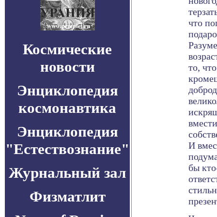
нового
терзат
что по
подаро
Разуме
Космические
возрас
новости
то, чт
кромеш
Энциклопедия
доброд
велико
космонавтика
искря
вмести
Энциклопедия
собств
И вмес
"Естествознание"
подума
бы кто
Журнальный зал
ответс
стильн
Физматлит
презен