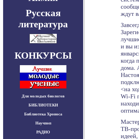
сообще
Русская
ждут в
литература
Завсег
Зареги
лучши
и вы и
КОНКУРСЫ
январс
когда 
дома. 
Насто
подклю
<на хо
Wi-Fi 
Для молодых биологов
находи
БИБЛИОТЕКИ
оптима
Библиотека Хроноса
Мастер
Научпоп
ТВ-про
РАДИО
идеей,