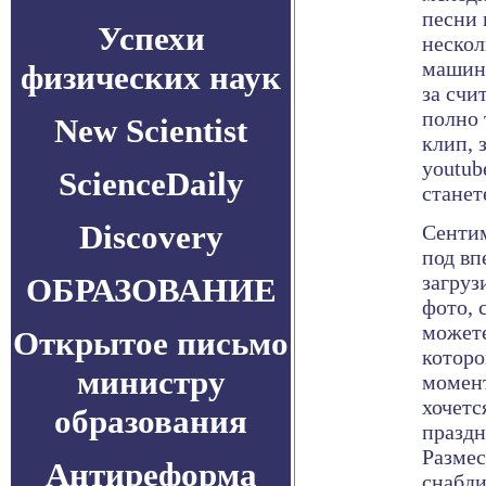
песни 
Успехи
нескол
машину
физических наук
за счи
полно 
New Scientist
клип, 
youtub
ScienceDaily
станет
Discovery
Сенти
под вп
загруз
ОБРАЗОВАНИЕ
фото, 
можете
Открытое письмо
которо
министру
момент
хочетс
образования
праздн
Размес
Антиреформа
снабди