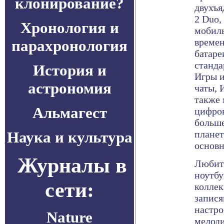
клонирование?
двухъя
2 Duo,
Хронология и
мобиль
времен
парахронология
батаре
станда
История и
Игры и
астрономия
чаты, 
также 
Альмагест
цифров
больше
Наука и культура
планет
основн
Журналы в
Любит
ноутбу
сети:
колле
запися
настро
Nature
мелоди