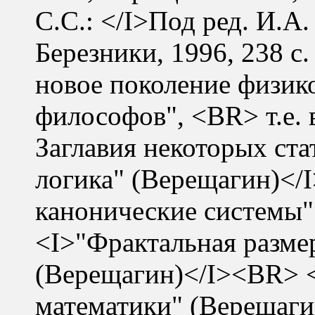
С.С.: </I>Под ред. И.А
Березники, 1996, 238 с
новое поколение физико
философов", <BR> т.е. 
Заглавия некоторых ст
логика" (Верещагин)<
канонические системы"
<I>"Фрактальная разме
(Верещагин)</I><BR> 
математики" (Верещаг