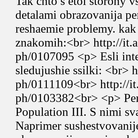
Tak chto s etoi storony 
detalami obrazovanija pe
reshaemie problemy. kak r
znakomih:<br> http://it.a
ph/0107095 <p> Esli inte
sledujushie ssilki: <br> h
ph/0111109<br> http://it.
ph/0103382<br> <p> Per
Population III. S nimi s
Naprimer sushestvovanij