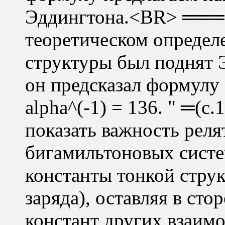
Эддингтона.<BR> ═══ 
теоретическом определ
структуры был поднят 
он предсказал формулу 
alpha^(-1) = 136. " ═(с
показать важность рел
бигамильтоновых систе
константы тонкой стру
заряда), оставляя в ст
констант других взаимо