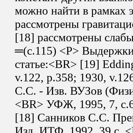
можно найти в рамках эт
рассмотрены гравитаци
[18] рассмотрены слабы
═(с.115) <P> Выдержки
статье:<BR> [19] Edding
v.122, p.358; 1930, v.1
С.С. - Изв. ВУЗов (Физик
<BR> УФЖ, 1995, 7, с.6
[18] Санников С.С. Пре
Изд. ИТФ, 1992, 39 с. 