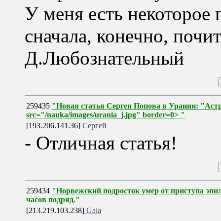
У меня есть некоторое 
сначала, конечно, почи
Д.Любознательный
259435
"Новая статья Сергея Попова в Урании: "Ас
src="/nauka/images/urania_j.jpg" border=0> "
[193.206.141.36]
Сергей
- Отличная статья!
259434
"Норвежский подросток умер от приступа эпил
часов подряд."
[213.219.103.238]
Gala