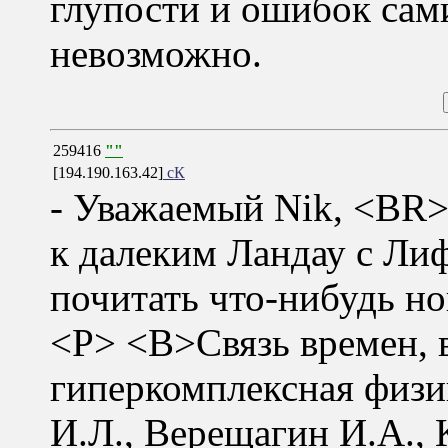
глупости и ошибок сам
невозможно.
259416
""
[194.190.163.42]
сК
- Уважаемый Nik, <BR>
к далеким Ландау с Ли
почитать что-нибудь но
<P> <B>Связь времен, 
гиперкомплексная физ
И.Л., Верещагин И.А., 