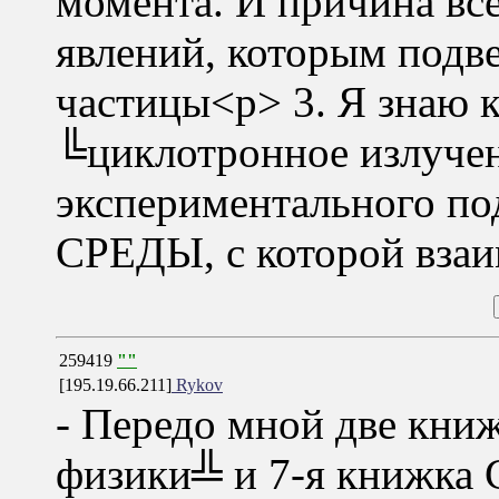
момента. И причина все
явлений, которым подв
частицы<p> 3. Я знаю к
╚циклотронное излучен
экспериментального по
СРЕДЫ, с которой взаи
259419
""
[195.19.66.211]
Rykov
- Передо мной две кни
физики╩ и 7-я книжка 