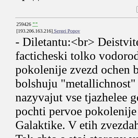
259426
""
[193.206.163.216]
Sergei Popov
- Diletantu:<br> Deistvit
facticheski tolko vodorod
pokolenije zvezd ochen b
bolshuju "metallichnost"
nazyvajut vse tjazhelee g
pochti pervoe pokolenije
Galaktike. V etih zvezda