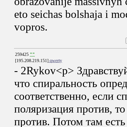
obrazovanije massivnyh
eto seichas bolshaja i m
vopros.
259425
""
[195.208.219.151]
qwerty
- 2Rykov<p> Здравствуй
что спиральность опред
соответственно, если с
поляризация против, то
против. Потом там есть