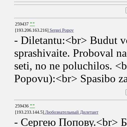
259437
""
[193.206.163.216]
Sergei Popov
- Diletantu:<br> Budut 
sprashivaite. Proboval n
seti, no ne poluchilos. <
Popovu):<br> Spasibo za
259436
""
[193.233.144.5]
Любознательный Дилетант
- Сергею Попову.<br> Б