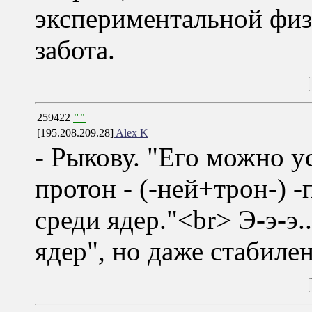
экспериментальной фи
забота.
259422
""
[195.208.209.28]
Alex K
- Рыкову. "Его можно у
протон - (-ней+трон-) 
среди ядер."<br> Э-э-э.
ядер", но даже стабилен