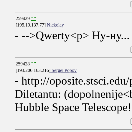
259429
""
[195.19.137.77]
Nickolay
- -->Qwerty<p> Ну-ну...
259428
""
[193.206.163.216]
Sergei Popov
- http://oposite.stsci.e
Diletantu: (dopolnenije<b
Hubble Space Telescope!