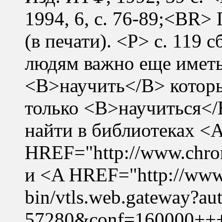
1994, 6, с. 76-89;<BR>
(в печати). <P> c. 11
людям важно еще иметь 
<B>научить</B> котор
только <B>научиться</
найти в библиотеках <
HREF="http://www.chro
и <A HREF="http://www.l
bin/vtls.web.gateway?au
57280&conf=160000++