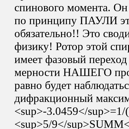
спинового момента. О
по принципу ПАУЛИ эт
обязательно!! Это свод
физику! Ротор этой спи
имеет фазовый переход 
мерности НАШЕГО прост
равно будет наблюдат
дифракционный максим
<sup>-3.0459</sup>=1/
<sup>5/9</sup>SUMM<