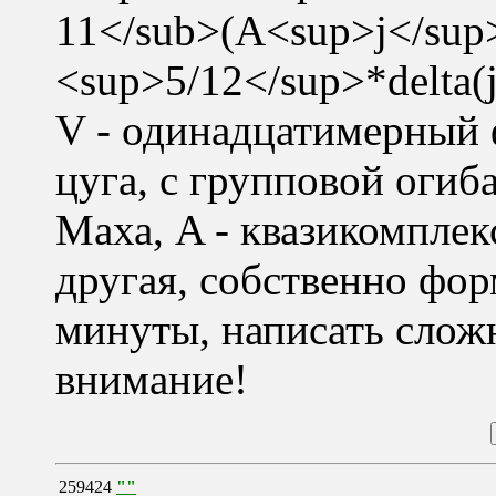
11</sub>(A<sup>j</sup
<sup>5/12</sup>*delta(
V - одинадцатимерный 
цуга, с групповой огиб
Маха, A - квазикомплек
другая, собственно фор
минуты, написать слож
внимание!
259424
""