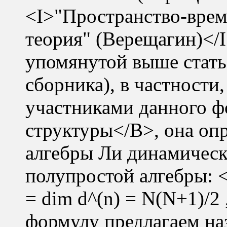
<I>"Пространство-время
теория" (Верещагин)</
упомянутой выше статье
сборника), в частности
участниками данного ф
структуры</B>, она опр
алгебры Ли динамическ
полупростой алгебры:
= dim d^(n) = N(N+1)/2
формулу предлагаем на