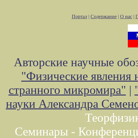
Портал
|
Содержание
|
О нас
|
Авторские научные обоз
"Физические явления 
странного микромира"
|
науки Александра Семен
Теорфизи
Семинары - Конференц