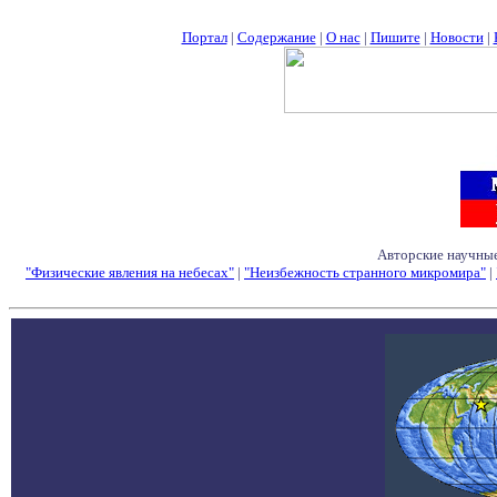
Портал
|
Содержание
|
О нас
|
Пишите
|
Новости
|
Авторские научные
"Физические явления на небесах"
|
"Неизбежность странного микромира"
|
Семинары - Конфе