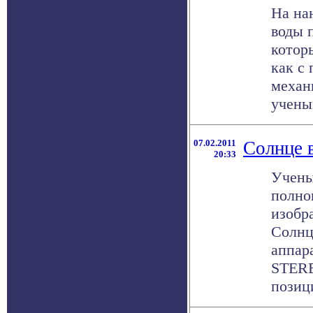
На на
воды 
котор
как с
механ
ученым
07.02.2011
Солнце 
20:33
Учены
полно
изобр
Солнц
аппар
STERE
позици