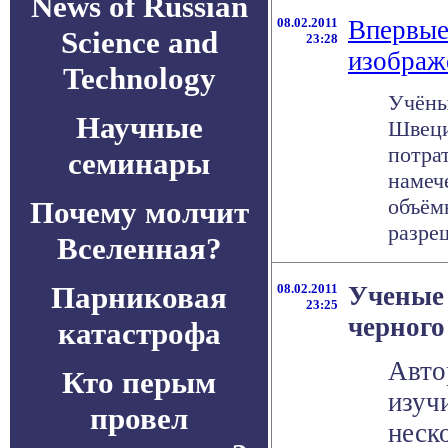
News of Russian
08.02.2011
Впервые
Science and
23:28
изображ
Technology
Учёны
Научные
Швеци
потра
семинары
намеч
объём
Почему молчит
разре
Вселенная?
Парниковая
08.02.2011
Ученые 
23:25
черного
катастрофа
Авто
Кто перым
изуч
провел
неск