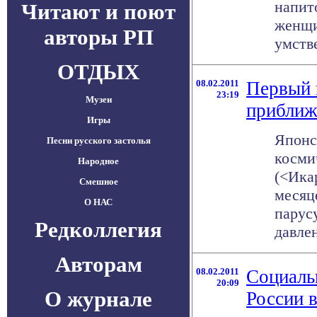
напит
Читают и поют
женщи
авторы РП
умстве
ОТДЫХ
08.02.2011
Первый 
23:19
Музеи
приближ
Игры
Японс
Песни русского застолья
косми
Народное
(<Ика
Смешное
месяц
О НАС
парус
Редколлегия
давлен
Авторам
08.02.2011
Социаль
20:09
О журнале
России в