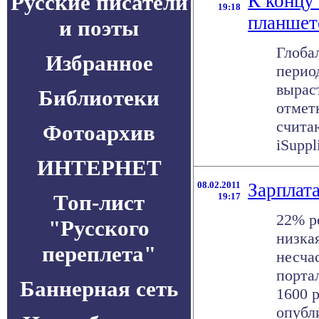
Русские писатели
К концу 
19:18
планшет
и поэты
Глоба
Избранное
период
вырас
Библиотеки
отмет
счита
Фотоархив
iSuppl
ИНТЕРНЕТ
08.02.2011
Зарплата
Топ-лист
19:17
22% р
"Русского
низкая
переплета"
несча
портал
Баннерная сеть
1600 
опубли