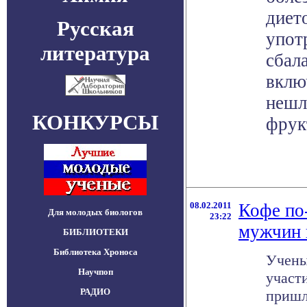
диет
Русская
употр
литература
сбал
вклю
нешл
КОНКУРСЫ
фрук
08.02.2011
Кофе по
Для молодых биологов
23:22
мужчин 
БИБЛИОТЕКИ
Библиотека Хроноса
Учены
Научпоп
участ
РАДИО
пришл