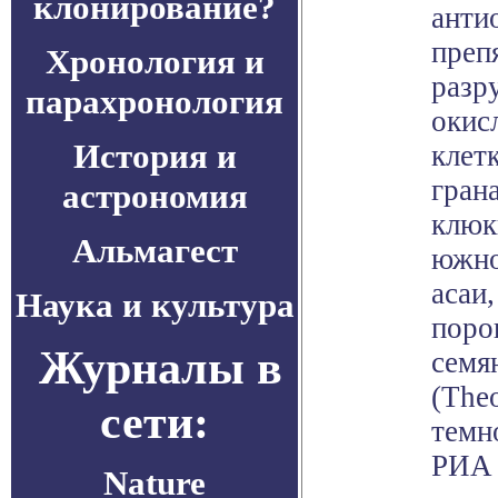
клонирование?
анти
преп
Хронология и
разр
парахронология
окис
История и
клет
грана
астрономия
клюк
Альмагест
южно
асаи,
Наука и культура
поро
Журналы в
семя
(Theo
сети:
темн
РИА 
Nature