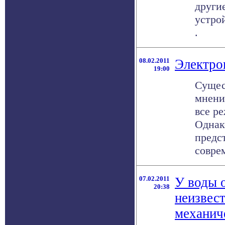
други
устро
.
08.02.2011
Электро
19:00
Сущес
мнени
все р
Однак
предс
соврем
07.02.2011
У воды 
20:38
неизвес
механич