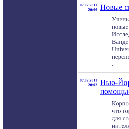
07.02.2011
Новые с
20:06
Учены
новые
Иссле
Вандер
Univer
персп
.
07.02.2011
Нью-Йор
20:02
помощь
Корпо
что г
для с
интел