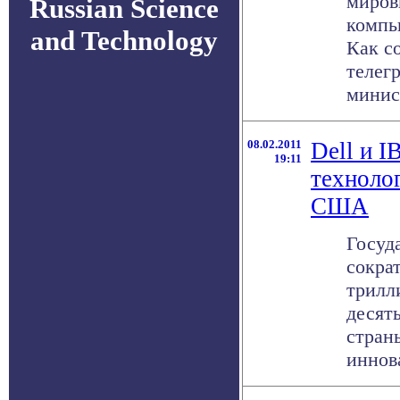
миров
Russian Science
компь
and Technology
Как с
телег
минист
08.02.2011
Dell и I
19:11
техноло
США
Госуд
сокра
трилл
десят
стран
иннова