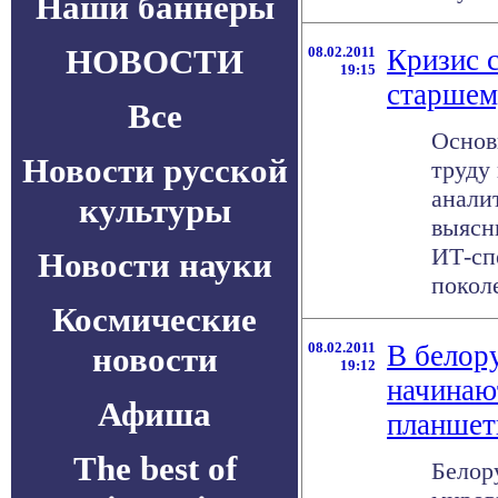
Наши баннеры
НОВОСТИ
08.02.2011
Кризис с
19:15
старшем
Все
Основ
Новости русской
труду
анали
культуры
выясн
ИТ-сп
Новости науки
поколе
Космические
08.02.2011
В белор
новости
19:12
начинаю
Афиша
планше
The best of
Белор