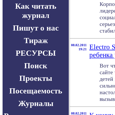
Корпо
Как читать
лидер
журнал
социа
серье
Пишут о нас
стабил
Тираж
08.02.2011
Electro 
19:21
РЕСУРСЫ
ребенка
Поиск
Вот ч
сайте
Проекты
детей
сильн
Посещаемость
настол
вызыва
Журналы
08.02.2011