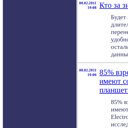
08.02.2011
Кто за з
19:08
Будет
длите
перен
удобн
остал
данным
08.02.2011
85% взр
19:06
имеют с
планше
85% в
имеют
Electr
исслед