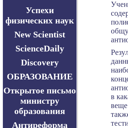
Учен
Успехи
соде
физических наук
поли
общу
New Scientist
анти
ScienceDaily
Резу
данн
Discovery
наиб
ОБРАЗОВАНИЕ
конц
анти
Открытое письмо
в ка
министру
веще
образования
такж
тест
Антиреформа