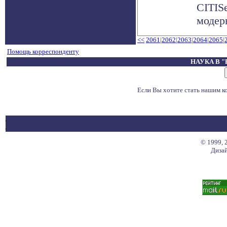
CITIS
модерн
<<
2061
|
2062
|
2063
|
2064
|
2065
|
Помощь корреспонденту
НАУКА В 
Если Вы хотите стать нашим 
© 1999, 
Дизай