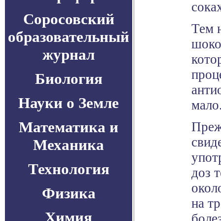
соках
Соросовский
Тем 
образовательный
шоко
журнал
кото
проц
Биология
анти
Науки о Земле
мало
Математика и
Преж
свид
Механика
упот
Технология
доз 
около
Физика
на т
Химия
боле