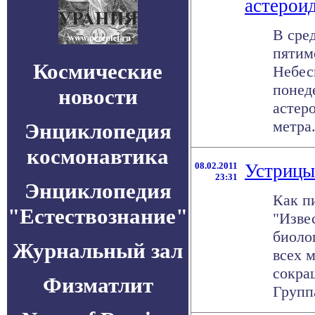
астерои
В сре
пятим
Космические
Небес
понед
новости
астеро
метра.
Энциклопедия
космонавтика
08.02.2011
Устрицы
23:31
Энциклопедия
Как п
"Естествознание"
"Изве
биоло
Журнальный зал
всех м
сокра
Физматлит
Группа