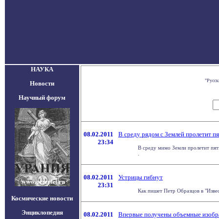
НАУКА
"Русск
Новости
Научный форум
08.02.2011
В среду рядом с Землей пролетит п
23:34
В среду мимо Земли пролетит пяти
.
08.02.2011
Устрицы гибнут
23:31
Как пишет Петр Образцов в "Извес
Космические новости
Энциклопедия
08.02.2011
Впервые получены объемные изобра