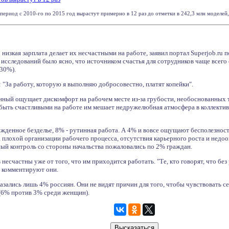
период с 2010-го по 2015 год вырастут примерно в 12 раз до отметки в 242,3 млн моделей, 
 низкая зарплата делает их несчастными на работе, заявил портал Superjob.ru 
исследований было ясно, что источником счастья для сотрудников чаще всего
(30%).
 "За работу, которую я выполняю добросовестно, платят копейки".
ный ощущает дискомфорт на рабочем месте из-за грубости, необоснованных 
быть счастливыми на работе им мешает недружелюбная атмосфера в коллективе,
денное безделье, 8% - рутинная работа. А 4% и вовсе ощущают бесполезность
плохой организации рабочего процесса, отсутствия карьерного роста и недоо
ный контроль со стороны начальства пожаловались по 2% граждан.
есчастны уже от того, что им приходится работать. "Те, кто говорят, что бе
- комментируют они.
зались лишь 4% россиян. Они не видят причин для того, чтобы чувствовать с
(6% против 3% среди женщин).