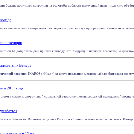
и больше десяти лет потратили на то, чтобы добиться намеченной цели - получить объёмн
околада
ержание нескольких веществ-антиоксидантов, препятствующих разрушительным окислительным
чин и женщин
астием 64 добровольцев и пришли к выводу, что "бодрящий напиток" благотворно действует
лижается к Венере
ический парусник IKAROS (<Икар>) за шесть последних месяцев набрал, благодаря своему п
ии в 2011 году
ством в сфере корпоративной социальной ответственности, серьезной гражданской позицией 
 улыбаться
те www.3dnews.ru. Воспитание детей в России и в Японии очень сильно отличается. Иногда да
ов вырастут в 12 раз