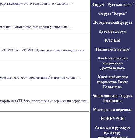
едставляющие этого современного человека, . . .
Форум "Русская идея"
Форум "Курск"
Исторический форум
ханики. Такой вывод был сделан учеными по . . .
Детский форум
КЛУБЫ
Пятничные вечера
A STEREO-A и STEREO-B, которые заняли позиции точно
Клуб любителей
творчества
Достоевского
Клуб любителей
уверены, что этот перспективный материал можно . . .
творчества Гайто
Газданова
Энциклопедия Андрея
Платонова
тформы для CITIServ, программы модернизации городской
Мастерская перевода
КОНКУРСЫ
За вклад в русскую
культуру
публикациями в