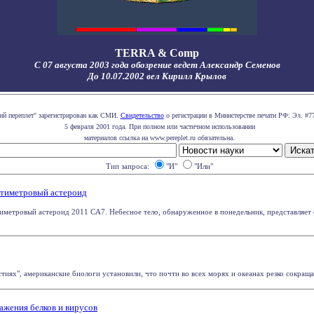
TERRA & Comp
С 07 августа 2003 года обозрение ведет Александр Семенов
До 10.07.2002 вел Кирилл Крылов
ий переплет" зарегистрирован как СМИ.
Свидетельство
о регистрации в Министерстве печати РФ: Эл. #77
5 февраля 2001 года. При полном или частичном использовании
материалов ссылка на www.pereplet.ru обязательна.
Тип запроса:
"И"
"Или"
ятиметровый астероид
метровый астероид 2011 CA7. Небесное тело, обнаруженное в понедельник, представляет со
тиях", американские биологи установили, что почти во всех морях и океанах резко сокращае
жения белков и вирусов