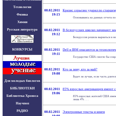
Технология
08.02.2011
Кризис серьезно ударил по старше
Физика
19:15
Основываясь на данных отчета по 
Химия
Русская литература
08.02.2011
В белорусских школах начинают за
19:12
Белоруссия решила вырваться в ми
КОНКУРСЫ
08.02.2011
Dell и IBM опасаются за технологи
19:11
Государство США смогло бы сократ
08.02.2011
Кто за зиму, кто за май?
19:08
Будет ли лучше, если часть длит
Для молодых биологов
БИБЛИОТЕКИ
08.02.2011
85% взрослых американцев имеют с
19:06
Библиотека Хроноса
85% взрослых жителей США имеют с
лишь 4% . . .
Научпоп
РАДИО
08.02.2011
Электронные тексты и книги
19:00