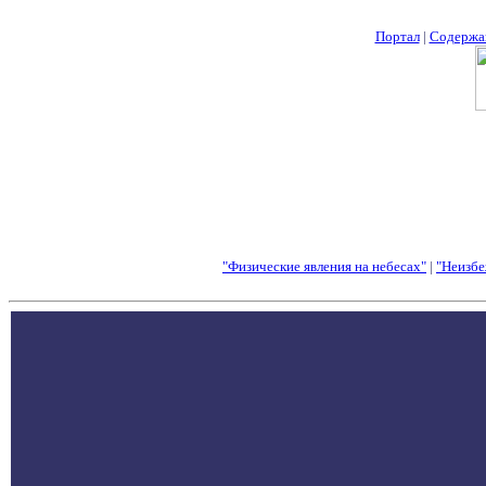
Портал
|
Содержа
"Физические явления на небесах"
|
"Неизбе