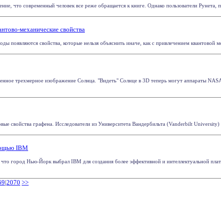
ие, что современный человек все реже обращается к книге. Однако пользователи Рунета, пр
антово-механические свойства
ды появляются свойства, которые нельзя объяснить иначе, как с привлечением квантовой ме
енное трехмерное изображение Солнца. "Видеть" Солнце в 3D теперь могут аппараты NAS
е свойства графена. Исследователи из Университета Вандербильта (Vanderbilt University) 
мощью IBM
 что город Нью-Йорк выбрал IBM для создания более эффективной и интеллектуальной пла
69
|
2070
>>