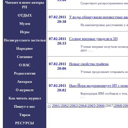
Читают и поют авторы
Существует распространенное мнен
РП
ОТДЫХ
07.02.2011
У воды обнаружили неизвестные кв
20:38
Музеи
На нанометровых расстояниях у во
Игры
07.02.2011
Солнце впервые увидели в 3D
Песни русского застолья
20:33
Ученые впервые получили полноц
Народное
друг . . .
Смешное
07.02.2011
Новые свойства графена
О НАС
20:06
Ученые продолжают открывать новы
Редколлегия
Авторам
07.02.2011
Нью-Йорк модернизирует ИТ с по
О журнале
20:02
Корпорация IBM сообщила о том,
. . .
Как читать журнал
<<
2061
|
2062
|
2063
|
2064
|
2065
|
2066
|2067|
2068
|
20
Пишут о нас
Тираж
РЕСУРСЫ