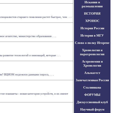
Искания и
размышления
ИСТОРИЯ
ециалистов старшего поколения растет быстрее, чем . . .
ХРОНОС
История России
История в МГУ
ое агентство, министерство образования . . .
Слово о полку Игореве
Хронология и
парахронология
 развитие технологий и инноваций, которые . . .
Астрономия и
Хронология
Альмагест
ым? ВЦИОМ поделился данными опроса, . . .
Запечатленная Россия
Сталиниана
угие планшеты - новая категория устройств, и их имеют
ФОРУМЫ
Дискуссионный клуб
Научный форум