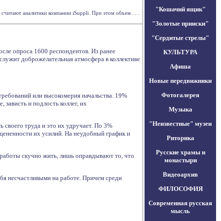
"Кошачий ящик"
считают аналитики компании iSuppli. При этом объем . . .
"Золотые прииски"
"Сердитые стрелы"
после опроса 1600 респондентов. Из ранее
КУЛЬТУРА
 служит доброжелательная атмосфера в коллективе
Афиша
Новые передвижники
Фотогалерея
требований или высокомерия начальства. 19%
 зависть и подлость коллег, их
Музыка
"Неизвестные" музеи
 своего труда и это их удручает. По 3%
цененности их усилий. На неудобный график и
Риторика
Русские храмы и
з работы скучно жить, лишь оправдывают то, что
монастыри
Видеоархив
ебя несчастливыми на работе. Причем среди
ФИЛОСОФИЯ
Современная русская
мысль