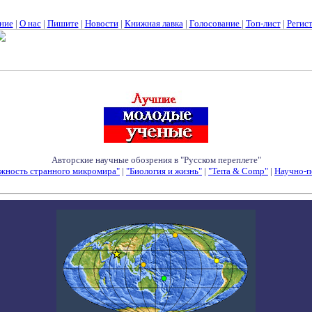
ние
|
О нас
|
Пишите
|
Новости
|
Книжная лавка
|
Голосование
|
Топ-лист
|
Регис
Авторские научные обозрения в "Русском переплете"
жность странного микромира"
|
"Биология и жизнь"
|
"Terra & Comp"
|
Научно-п
Семинары - Конференции - Симпозиумы - Конкурсы