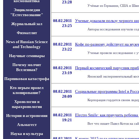
космонавтика
23:28
Учёные из Германии, США и Швеци
Энциклопедия
"Естествознание"
08.02.2011
Ученые доказали пользу черного ш
Журнальный зал
23:25
Авторы исследования изучили сод
Физматлит
News of Russian Science
08.02.2011
Кофе по-разному действует на муж
and Technology
23:22
Ученые провели исследование с уч
Научные семинары
Почему молчит
08.02.2011
Первый космический парусник приб
Вселенная?
23:19
Японский экспериментальный косм
Парниковая катастрофа
Кто перым провел
08.02.2011
Социальные программы Intel в Росс
клонирование?
20:09
Корпорация гордится своим лидер
Хронология и
парахронология
08.02.2011
Electro Smile: как приучить ребенка
История и астрономия
19:21
Вот что пишет Павел Котов на сай
Альмагест
Наука и культура
08.02.2011
К концу 2015 года отгрузки планшет