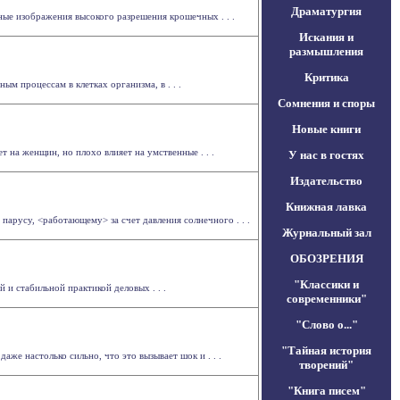
Драматургия
ые изображения высокого разрешения крошечных . . .
Искания и
размышления
Критика
 процессам в клетках организма, в . . .
Сомнения и споры
Новые книги
 на женщин, но плохо влияет на умственные . . .
У нас в гостях
Издательство
Книжная лавка
арусу, <работающему> за счет давления солнечного . . .
Журнальный зал
ОБОЗРЕНИЯ
"Классики и
и стабильной практикой деловых . . .
современники"
"Слово о..."
"Тайная история
же настолько сильно, что это вызывает шок и . . .
творений"
"Книга писем"