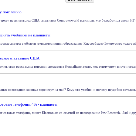
му поколению
труду правительства США, аналитики Computerworld выяснили, что безработица среди ИТ-сп
менять учебники на планшеты
ровые лидеры в области компьютеризации образования. Как сообщает Белорусское телеграфн
ческое отставание США
ить свои расходы на триллион долларов в ближайшие десять лет, стимулируя внутри страны
ельных новогодних каникул перенесут на май? Кому это удобно, и почему неудобно остальн
отовые телефоны, 4% - планшеты
отовые телефоны, пишет Electronista со ссылкой на исследование Pew Research. iPad и др