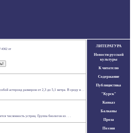
ЛИТЕРАТУРА
-4362 от
Новости русской
культуры
К читателю
Содержание
Публицистика
бой астероид размером от 2,3 до 5,1 метра. В среду в . .
"Курск"
Кавказ
Балканы
тся численность устриц. Группа биологов из . . .
Проза
Поэзия