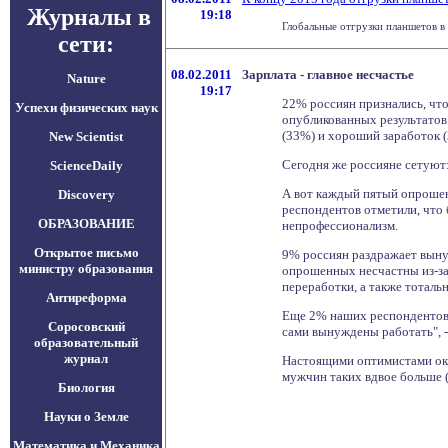
Журналы в
19:18
Глобальные отгрузки планшетов в 
сети:
08.02.2011
Зарплата - главное несчастье
Nature
19:17
22% россиян признались, что
Успехи физических наук
опубликованных результатов 
(33%) и хороший заработок 
New Scientist
Сегодня же россияне сетуют:
ScienceDaily
А вот каждый пятый опрошен
Discovery
респондентов отметили, что 
ОБРАЗОВАНИЕ
непрофессионализм.
Открытое письмо
9% россиян раздражает вынуж
министру образования
опрошенных несчастны из-за 
переработки, а также тоталь
Антиреформа
Еще 2% наших респондентов н
Соросовский
сами вынуждены работать", 
образовательный
журнал
Настоящими оптимистами ока
мужчин таких вдвое больше 
Биология
Науки о Земле
Математика и Механика