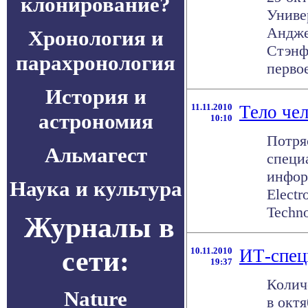
клонирование?
Униве
Андже
Хронология и
Стэнф
парахронология
первое
История и
11.11.2010
Тело чел
астрономия
10:10
Потря
Альмагест
специ
инфор
Наука и культура
Electr
Techno
Журналы в
сети:
10.11.2010
ИТ-спец
19:37
Колич
Nature
в октя