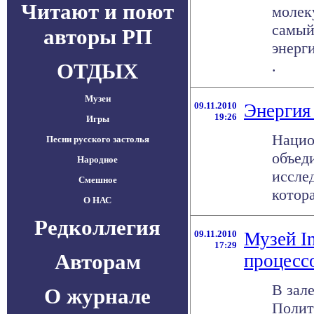
Читают и поют
молек
самый
авторы РП
энерги
.
ОТДЫХ
Музеи
09.11.2010
Энергия
19:26
Игры
Нацио
Песни русского застолья
объед
Народное
иссле
Смешное
котора
О НАС
Редколлегия
09.11.2010
Музей In
17:29
Авторам
процесс
В зал
О журнале
Полит