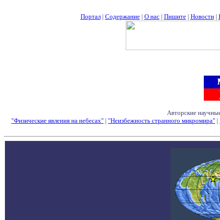
Портал
|
Содержание
|
О нас
|
Пишите
|
Новости
|
Авторские научные
"Физические явления на небесах"
|
"Неизбежность странного микромира"
|
Семинары - Конфе