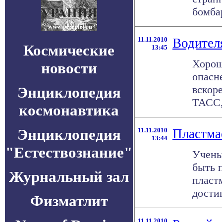
бомба
11.11.2010
Водителя
Космические
13:45
Хорош
новости
опасн
вскор
Энциклопедия
ТАСС,
космонавтика
Энциклопедия
11.11.2010
Пластма
13:44
"Естествознание"
Учены
быть 
Журнальный зал
пласт
достиг
Физматлит
11.11.2010