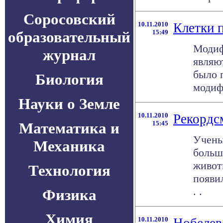
Соросовский
10.11.2010
Клетки 
образовательный
15:49
Модиф
журнал
являю
было 
Биология
модиф
Науки о Земле
10.11.2010
Рекордс
Математика и
15:45
Учены
Механика
больш
живот
Технология
появил
. .
Физика
Химия
10.11.2010