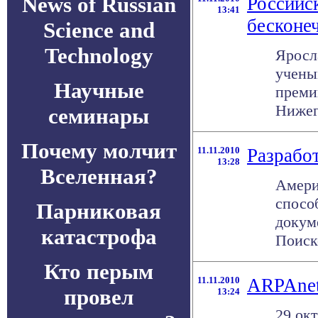
News of Russian
Российск
13:41
бесконе
Science and
Technology
Яросл
учены
Научные
преми
Нижего
семинары
Почему молчит
11.11.2010
Разрабо
13:28
Вселенная?
Амери
спосо
Парниковая
докум
катастрофа
Поиск
Кто перым
11.11.2010
ARPAnet
провел
13:24
29 ок