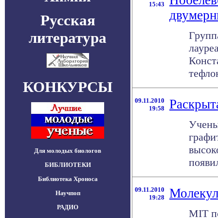
Нобелев
15:43
двумерн
Русская
литература
Групп
лауре
Конст
тефлон
КОНКУРСЫ
09.11.2010
Раскрыт
19:58
Учены
графи
высок
Для молодых биологов
появил
БИБЛИОТЕКИ
Библиотека Хроноса
09.11.2010
Молекул
Научпоп
19:28
РАДИО
MIT п