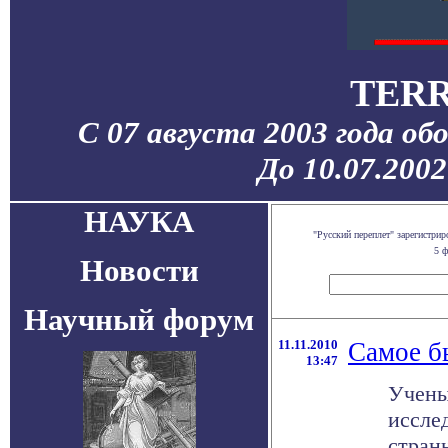
TERR
С 07 августа 2003 года об
До 10.07.200
НАУКА
"Русский переплет" зарегистр
5 ф
Новости
Научный форум
11.11.2010
Самое б
13:47
Учены
иссле
стран