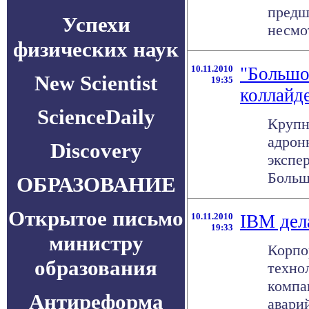
предш
Успехи
несмот
физических наук
10.11.2010
"Большо
New Scientist
19:35
коллайд
ScienceDaily
Крупн
адрон
Discovery
экспе
Большо
ОБРАЗОВАНИЕ
Открытое письмо
10.11.2010
IBM дел
19:33
министру
Корпо
образования
техно
компа
Антиреформа
авари