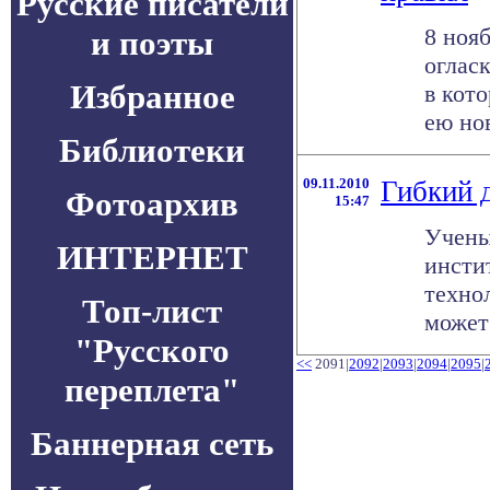
Русские писатели
8 ноя
и поэты
огласк
Избранное
в кот
ею нов
Библиотеки
09.11.2010
Гибкий 
Фотоархив
15:47
Учены
ИНТЕРНЕТ
инсти
техно
Топ-лист
может 
"Русского
<<
2091|
2092
|
2093
|
2094
|
2095
|
переплета"
Баннерная сеть