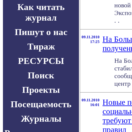
новой
Как читать
Экспоз
журнал
. .
Пишут о нас
09.11.2010
На Боль
17:25
Тираж
получен
РЕСУРСЫ
На Бо
стаби
Поиск
сообщ
центр 
Проекты
09.11.2010
Новые п
Посещаемость
16:01
социаль
Журналы
требуют
правил