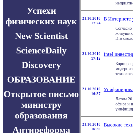
неприятно
Успехи
физических наук
21.10.2010
В Интернете 
17:24
Согласно
New Scientist
живущих н
Это около
ScienceDaily
21.10.2010
Intel инвест
17:12
Discovery
Корпораци
модерниз
технологи
ОБРАЗОВАНИЕ
21.10.2010
Унифицирова
Открытое письмо
16:37
Летом 20
министру
офисе и 
унифицир
образования
21.10.2010
Высокие техн
Антиреформа
16:30