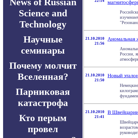
News of Russian
22:14
магнитосфер
Science and
Российск
изучение
Technology
"Резонанс
Научные
21.10.2010
Аномальная ж
21:56
семинары
Аномальн
России, 
атмосфер
Почему молчит
Вселенная?
21.10.2010
Новый этало
21:50
Немецкие
Парниковая
килограм
фундамент
катастрофа
21.10.2010
В Швейцарии
Кто перым
21:41
Швейцарс
провел
возрастом
руководит