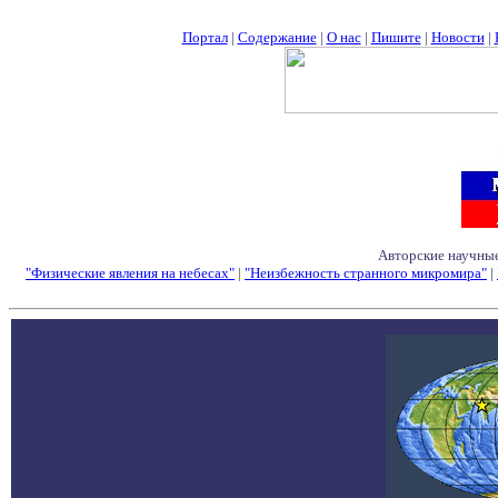
Портал
|
Содержание
|
О нас
|
Пишите
|
Новости
|
Авторские научные
"Физические явления на небесах"
|
"Неизбежность странного микромира"
|
Семинары - Конфе