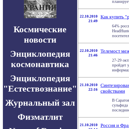
планирует
22.10.2010
Как купить "
21:49
64% росс
Космические
HeadHunt
посетител
новости
22.10.2010
Телемост ме
Энциклопедия
21:46
27-29 ок
космонавтика
пройдет 
информац
Энциклопедия
21.10.2010
Синтезирова
"Естествознание"
22:16
свойствами
Журнальный зал
В Сарато
сульфида
последние
Физматлит
21.10.2010
Россия и Фра