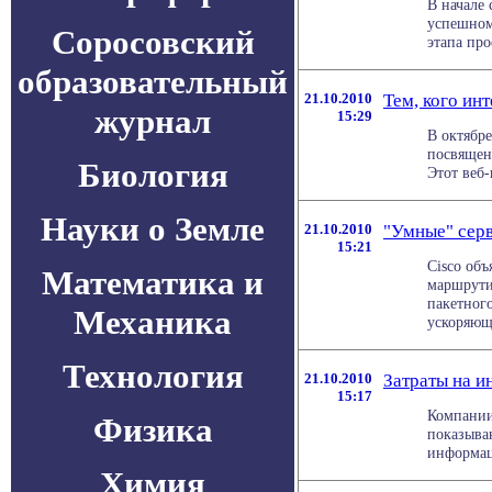
В начале 
успешном
Соросовский
этапа про
образовательный
21.10.2010
Тем, кого ин
журнал
15:29
В октябр
посвящен
Биология
Этот веб-
Науки о Земле
21.10.2010
"Умные" серв
15:21
Cisco об
Математика и
маршрути
пакетного
Механика
ускоряющи
Технология
21.10.2010
Затраты на и
15:17
Компании
Физика
показыва
информаци
Химия