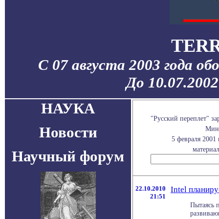
TERR
С 07 августа 2003 года об
До 10.07.200
НАУКА
"Русский переплет" з
Новости
Мини
5 февраля 2001
материал
Научный форум
22.10.2010
Intel планир
21:51
Пытаясь 
развиваю