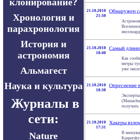
клонирование?
21.10.2010
Обнаружен с
Хронология и
21:38
Астроном
парахронология
Вселенно
миллиарда
История и
21.10.2010
Самый длинн
астрономия
18:40
Как сооб
метры тун
Альмагест
уже около
Наука и культура
21.10.2010
Опреснение 
18:38
Эксперты
Журналы в
(Massachu
получать 
сети:
21.10.2010
Хакеры взлом
17:31
В минувш
Nature
Kaspersky