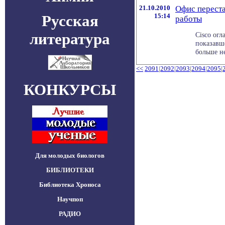
21.10.2010
Офис перест
Русская
15:14
работы
литература
Cisco огл
показавше
больше не
<<
2091
|
2092
|
2093
|
2094
|
2095
|
КОНКУРСЫ
Для молодых биологов
БИБЛИОТЕКИ
Библиотека Хроноса
Научпоп
РАДИО