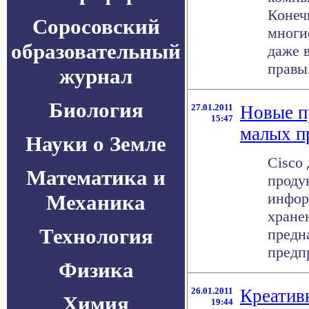
Конеч
Соросовский
многие
образовательный
даже в
правы.
журнал
Биология
27.01.2011
Новые п
15:47
малых п
Науки о Земле
Cisco
Математика и
проду
инфор
Механика
хране
Технология
предн
предпр
Физика
26.01.2011
Креатив
Химия
19:44