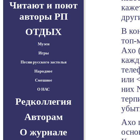
Читают и поют
каже
авторы РП
друг
ОТДЫХ
В ко
топ-
Музеи
Ахо 
Игры
кажд
Песни русского застолья
теле
Народное
или 
Смешное
них 
О НАС
терп
Редколлегия
убыт
Авторам
Ахо 
О журнале
осно