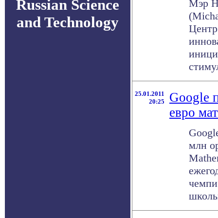
Russian Science
Мэр Н
(Mich
and Technology
Центр
иннов
иници
стимул
25.01.2011
Google 
20:25
евро ма
Googl
млн ор
Mathe
ежего
чемпи
школьн