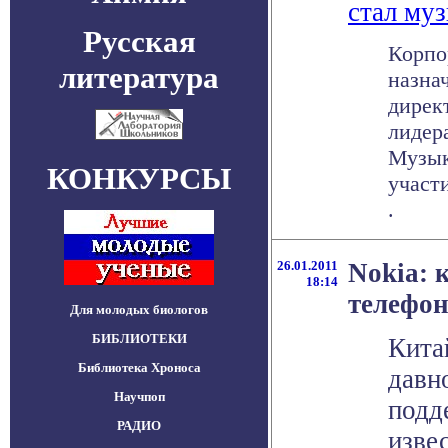
стал му
Русская
Корпо
литература
назна
директ
лидер
Музык
КОНКУРСЫ
участи
.
26.01.2011
Nokia:
18:14
телефон
Для молодых биологов
БИБЛИОТЕКИ
Кита
Библиотека Хроноса
давн
Научпоп
подд
РАДИО
изве