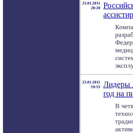
25.01.2011
Российс
20:20
ассистир
Компа
разра
Федер
медиц
систе
эксплу
25.01.2011
Лидеры 
19:55
год на п
В чет
техно
тради
актив