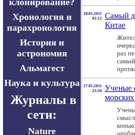
клонирование?
28.01.2011
Самый д
Хронология и
01:12
Китае
парахронология
Жител
История и
очере
астрономия
раз п
самый
Альмагест
протяж
Наука и культура
27.01.2011
Ученые 
23:26
Журналы в
морских
Учены
сети:
смысл
коньк
Nature
опубл