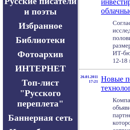
Русские писатели
инвести
и поэты
облачны
Согла
Избранное
иссле
полов
Библиотеки
разме
Фотоархив
ИТ-бю
12-18 
ИНТЕРНЕТ
26.01.2011
Новые п
Топ-лист
17:21
техноло
"Русского
Компа
переплета"
объяв
партн
Баннерная сеть
котор