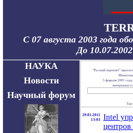
TERR
С 07 августа 2003 года об
До 10.07.200
НАУКА
"Русский переплет" зареги
Министерс
Новости
5 февраля 2001 года
материалов сс
Научный форум
Тип 
29.01.2011
Intel уп
13:03
центров