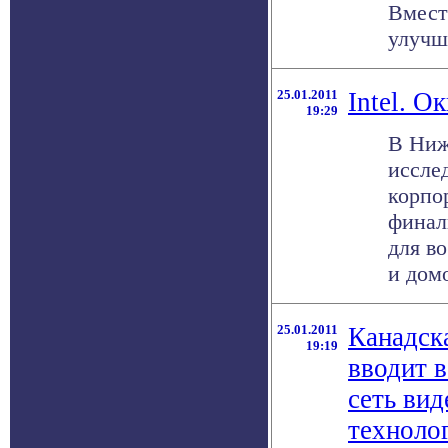
Вмест
улучше
25.01.2011
Intel. О
19:29
В Ниж
иссле
корпо
финал
для в
и домо
25.01.2011
Канадск
19:19
вводит 
сеть вид
технолог