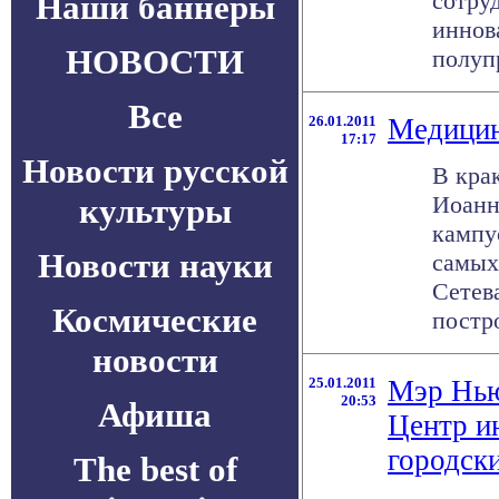
сотру
Наши баннеры
иннов
НОВОСТИ
полупр
Все
26.01.2011
Медицин
17:17
Новости русской
В кра
Иоанн
культуры
кампу
Новости науки
самых
Сетев
Космические
постро
новости
25.01.2011
Мэр Нью
20:53
Афиша
Центр и
городск
The best of