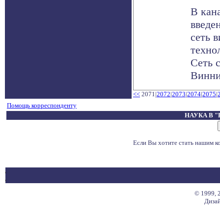
В кан
введе
сеть в
техно
Сеть 
Виннип
<<
2071|
2072
|
2073
|
2074
|
2075
|
Помощь корреспонденту
НАУКА В 
Если Вы хотите стать нашим 
© 1999, 
Дизай