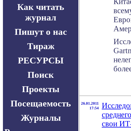
Кита
Как читать
всему
журнал
Евро
Амер
Пишут о нас
Иссл
Тираж
Gart
РЕСУРСЫ
неле
боле
Поиск
Проекты
Посещаемость
26.01.2011
Исследо
17:54
среднег
Журналы
свои ИТ