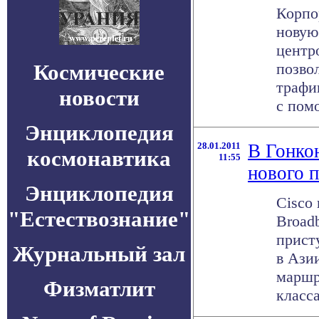
Корпо
новую
центр
Космические
позво
трафи
новости
с помо
Энциклопедия
28.01.2011
В Гонко
космонавтика
11:55
нового 
Энциклопедия
Cisco
"Естествознание"
Broad
прист
Журнальный зал
в Ази
маршр
Физматлит
класса