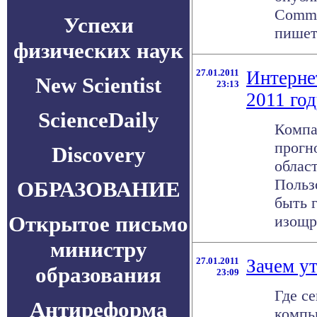
Commun
Успехи
пишет
физических наук
27.01.2011
Интерне
New Scientist
23:13
2011 го
ScienceDaily
Компа
прогн
Discovery
област
Польз
ОБРАЗОВАНИЕ
быть 
Открытое письмо
изощре
министру
27.01.2011
Зачем у
образования
23:09
Где с
Антиреформа
компь