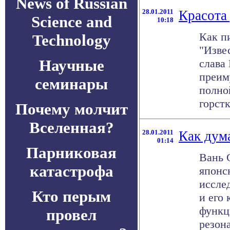
News of Russian
28.01.2011
Красота
Science and
10:18
Как п
Technology
"Изве
Научные
слава 
преим
семинары
полно
горстк
Почему молчит
Вселенная?
28.01.2011
Как дум
01:14
Парниковая
Вань 
катастрофа
японс
иссле
Кто перым
и его
функц
провел
резона