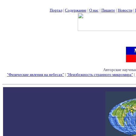
Портал
|
Содержание
|
О нас
|
Пишите
|
Новости
|
Авторские научные
"Физические явления на небесах"
|
"Неизбежность странного микромира"
|
Семинары - Конфе