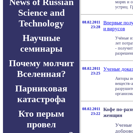
News of Russian
морях и о
устриц. Г
Science and
Technology
08.02.2011
Впервые пол
23:28
и вирусов
Научные
Учёные и
лет потра
семинары
- получи
разрешени
Почему молчит
08.02.2011
Ученые доказ
Вселенная?
23:25
Авторы и
веществ-
Парниковая
разрушит
организма,
катастрофа
08.02.2011
Кофе по-раз
Кто перым
23:22
женщин
провел
Ученые 
доброво