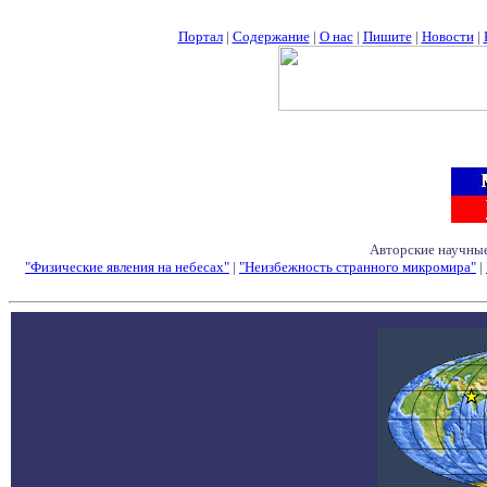
Портал
|
Содержание
|
О нас
|
Пишите
|
Новости
|
Авторские научные
"Физические явления на небесах"
|
"Неизбежность странного микромира"
|
Семинары - Конфе