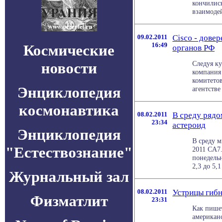
кончились
взаимодей
09.02.2011
Cisco - дове
16:49
Космические
органов РФ
новости
Cледуя к
компания 
комитето
Энциклопедия
агентстве 
космонавтика
08.02.2011
В среду рядо
23:34
астероид
Энциклопедия
В среду 
"Естествознание"
2011 CA7.
понедельн
2,3 до 5,1
Журнальный зал
08.02.2011
Устрицы гиб
Физматлит
23:31
Как пишет
американс