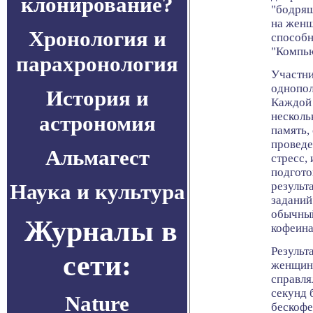
клонирование?
"бодрящ
на женщ
Хронология и
способн
"Компью
парахронология
Участни
однопол
История и
Каждой 
несколь
астрономия
память,
проведе
Альмагест
стресс,
подгото
Наука и культура
результ
заданий
обычный
Журналы в
кофеина
Результ
сети:
женщин
справля
секунд 
Nature
бескофе