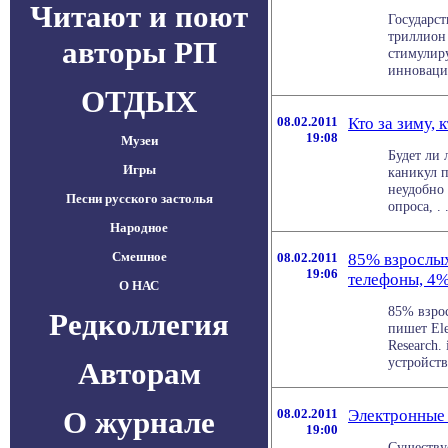
Читают и поют
Государст
триллион 
авторы РП
стимулир
инноваций
ОТДЫХ
08.02.2011
Кто за зиму, 
19:08
Музеи
Будет ли 
Игры
каникул п
неудобно
Песни русского застолья
опроса, . .
Народное
Смешное
08.02.2011
85% взрослы
19:06
телефоны, 4%
О НАС
85% взро
Редколлегия
пишет Ele
Research.
устройств
Авторам
О журнале
08.02.2011
Электронные 
19:00
Существу