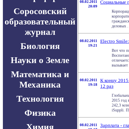
08.02.2011
Социальные п
20:09
Соросовский
Корпораци
корпорати
образовательный
гражданс
деловых . 
журнал
08.02.2011
Electro Smile
Биология
19:21
Вот что п
Воспитани
Науки о Земле
отличаетс
вызывает 
Математика и
08.02.2011
К концу 2015
Механика
19:18
12 раз
Глобальны
Технология
2015 год 
242,3 мл
Физика
iSuppli. П
Химия
08.02.2011
Зарплата - гл