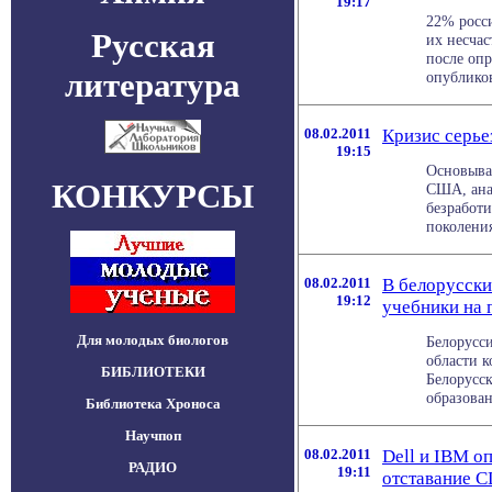
19:17
22% росси
Русская
их несчас
после опр
литература
опубликов
08.02.2011
Кризис серье
19:15
Основывая
КОНКУРСЫ
США, ана
безработ
поколения 
08.02.2011
В белорусски
19:12
учебники на
Для молодых биологов
Белорусс
области 
БИБЛИОТЕКИ
Белорусск
образовани
Библиотека Хроноса
Научпоп
08.02.2011
Dell и IBM о
РАДИО
19:11
отставание 