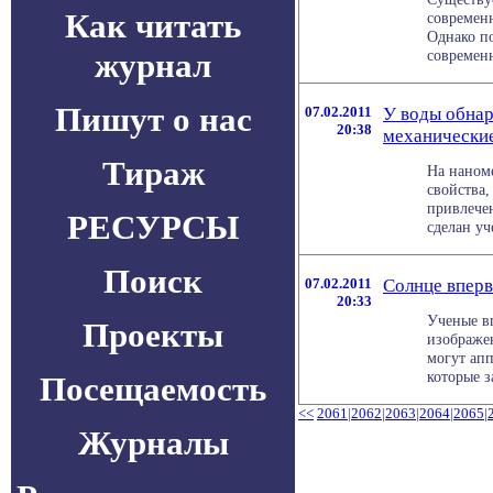
Как читать
современн
Однако по
журнал
современн
Пишут о нас
07.02.2011
У воды обнар
20:38
механические
Тираж
На наном
свойства,
привлече
РЕСУРСЫ
сделан уч
Поиск
07.02.2011
Солнце вперв
20:33
Ученые в
Проекты
изображе
могут ап
которые з
Посещаемость
<<
2061
|
2062
|
2063
|
2064
|
2065
|
Журналы