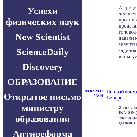
А среди
Успехи
человеч
физических наук
противо
предста
головол
New Scientist
давали 
значите
ScienceDaily
задания
испытуе
Discovery
ОБРАЗОВАНИЕ
08.02.2011
Первый косми
Открытое письмо
23:19
Венере
министру
Японский
IKAROS (
образования
благодаря
давления 
Антиреформа