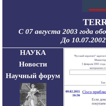
TERR
С 07 августа 2003 года об
До 10.07.200
НАУКА
"Русский переплет" зареги
Министерс
Новости
5 февраля 2001 года
материалов сс
Научный форум
Тип 
09.02.2011
Cisco прибли
16:56
Если дома
покупаем 