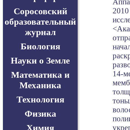
Аппа
Соросовский
2010
иссл
образовательный
<Ака
журнал
отпр
Биология
нача
раск
Науки о Земле
разв
14-м
Математика и
мемб
Механика
толщ
Технология
тонь
волос
Физика
поли
Химия
укре