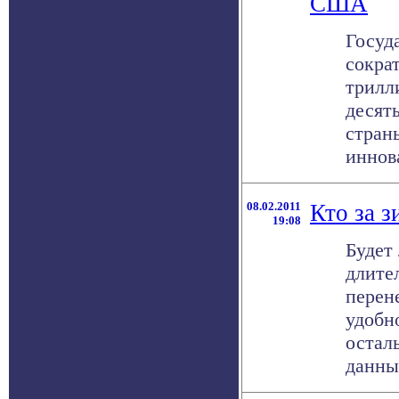
США
Госуд
сокра
трилл
десят
стран
иннова
08.02.2011
Кто за з
19:08
Будет
длите
перен
удобн
остал
данным