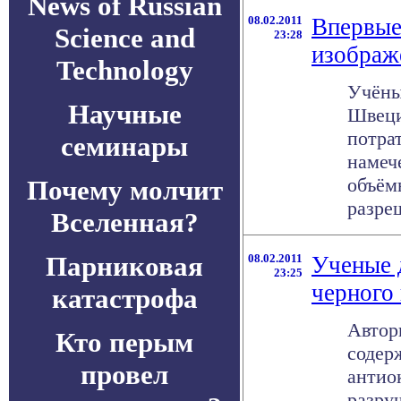
News of Russian
08.02.2011
Впервые
Science and
23:28
изображ
Technology
Учёны
Научные
Швеци
потра
семинары
намеч
объём
Почему молчит
разре
Вселенная?
Парниковая
08.02.2011
Ученые 
23:25
черного
катастрофа
Автор
Кто перым
содер
провел
антио
разру