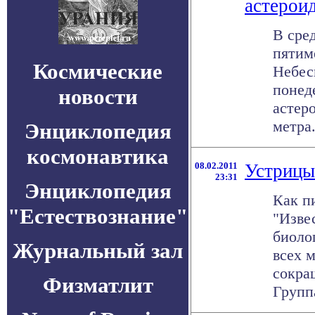
астерои
В сре
пятим
Космические
Небес
понед
новости
астеро
метра.
Энциклопедия
космонавтика
08.02.2011
Устрицы
23:31
Энциклопедия
Как п
"Естествознание"
"Изве
биоло
Журнальный зал
всех м
сокра
Физматлит
Группа