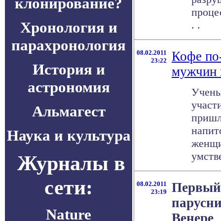
клонирование?
процес
Хронология и
. .
парахронология
08.02.2011
Кофе по
23:22
История и
мужчин 
астрономия
Учены
участ
Альмагест
пришл
напит
Наука и культура
женщи
умстве
Журналы в
сети:
08.02.2011
Первый
23:19
парусни
Nature
Венере