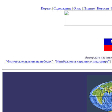
Портал
|
Содержание
|
О нас
|
Пишите
|
Новости
|
Авторские научные
"Физические явления на небесах"
|
"Неизбежность странного микромира"
|
Семинары - Конфе