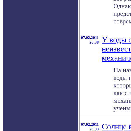
Однак
предс
соврем
07.02.2011
У воды 
20:38
неизвес
механич
На на
воды 
котор
как с
механ
ученым
07.02.2011
Солнце 
20:33