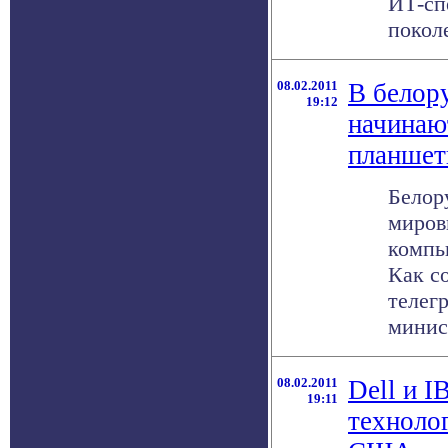
ИТ-сп
поколе
08.02.2011
В белор
19:12
начинаю
планше
Белор
миров
компь
Как с
телег
минист
08.02.2011
Dell и I
19:11
техноло