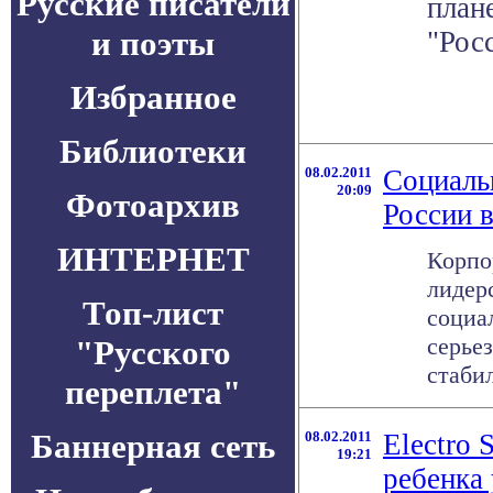
Русские писатели
план
и поэты
"Рос
Избранное
Библиотеки
08.02.2011
Социаль
20:09
Фотоархив
России в
ИНТЕРНЕТ
Корпо
лидер
Топ-лист
социа
серье
"Русского
стабил
переплета"
Баннерная сеть
08.02.2011
Electro 
19:21
ребенка