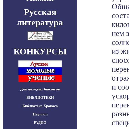
Обща
Русская
сост
литература
кило
нем 
солн
КОНКУРСЫ
из ж
спос
пере
отра
и со
Для молодых биологов
уско
БИБЛИОТЕКИ
пере
Библиотека Хроноса
разн
Научпоп
спец
РАДИО