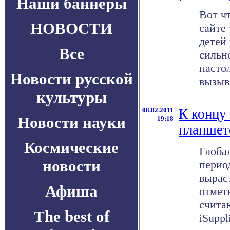
Наши баннеры
Вот ч
НОВОСТИ
сайте
детей
Все
сильн
настол
Новости русской
вызыва
культуры
08.02.2011
К концу 
Новости науки
19:18
планшет
Космические
Глоба
новости
период
вырас
Афиша
отмет
счита
The best of
iSuppl