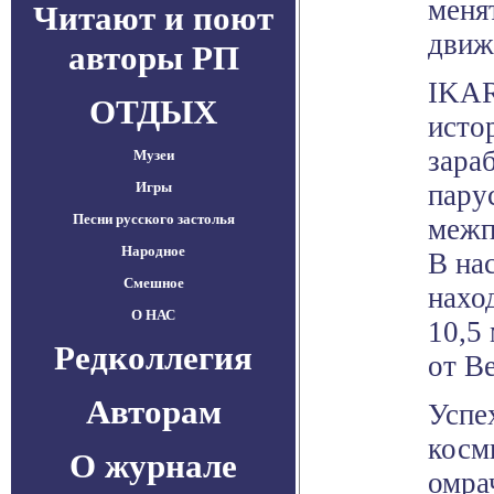
меня
Читают и поют
движ
авторы РП
IKAR
ОТДЫХ
исто
зара
Музеи
Игры
пару
Песни русского застолья
межп
Народное
В на
Смешное
нахо
О НАС
10,5
Редколлегия
от В
Авторам
Успе
косм
О журнале
омра