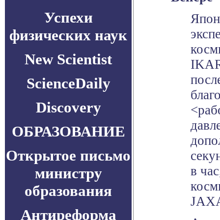
Успехи
Япон
физических наук
эксп
косм
New Scientist
IKAR
посл
ScienceDaily
благ
Discovery
<раб
давл
ОБРАЗОВАНИЕ
допо
Открытое письмо
секу
в ча
министру
косм
образования
JAX
Антиреформа