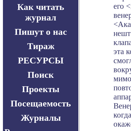
Как читать
его 
вене
журнал
<Ака
Пишут о нас
нешт
клап
Тираж
эта 
РЕСУРСЫ
смог
вокр
Поиск
мимо
повт
Проекты
аппа
Посещаемость
Вене
когд
Журналы
окаж