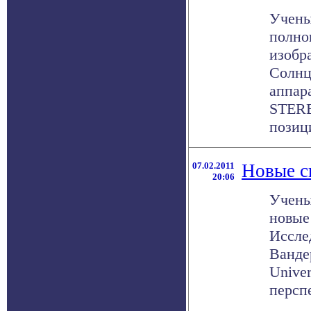
Учены
полно
изобр
Солнц
аппар
STERE
позици
07.02.2011
Новые с
20:06
Учены
новые
Иссле
Вандер
Univer
персп
.