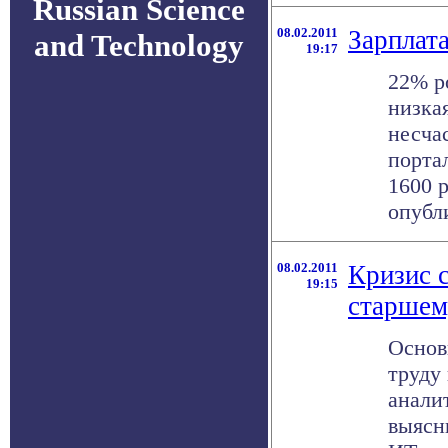
Russian Science
08.02.2011
Зарплата
and Technology
19:17
22% р
низкая
несча
портал
1600 
опубли
08.02.2011
Кризис с
19:15
старшем
Основ
труду
анали
выясн