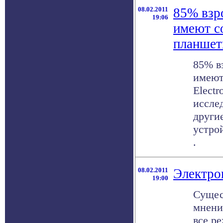
08.02.2011
85% взр
19:06
имеют с
планше
85% в
имеют
Electr
исслед
други
устро
.
08.02.2011
Электро
19:00
Сущес
мнени
все р