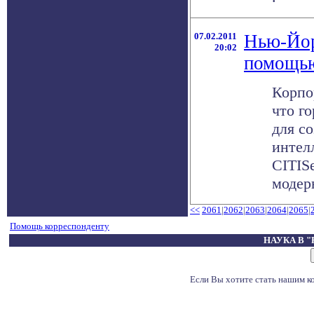
07.02.2011
Нью-Йор
20:02
помощь
Корпо
что г
для с
интел
CITIS
модерн
<<
2061
|
2062
|
2063
|
2064
|
2065
|
Помощь корреспонденту
НАУКА В 
Если Вы хотите стать нашим 