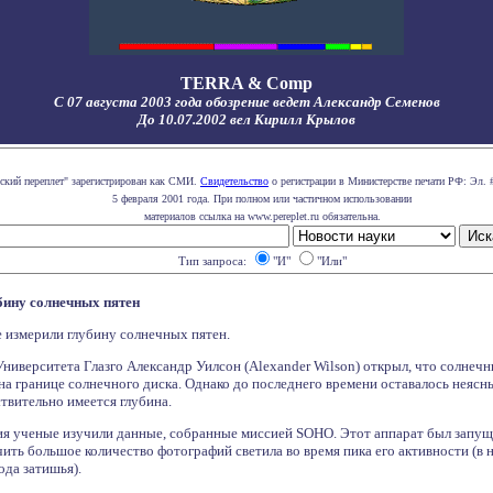
TERRA & Comp
С 07 августа 2003 года обозрение ведет Александр Семенов
До 10.07.2002 вел Кирилл Крылов
ский переплет" зарегистрирован как СМИ.
Свидетельство
о регистрации в Министерстве печати РФ: Эл. 
5 февраля 2001 года. При полном или частичном использовании
материалов ссылка на www.pereplet.ru обязательна.
Тип запроса:
"И"
"Или"
бину солнечных пятен
е измерили глубину солнечных пятен.
Университета Глазго Александр Уилсон (Alexander Wilson) открыл, что солнеч
на границе солнечного диска. Однако до последнего времени оставалось неясн
твительно имеется глубина.
ия ученые изучили данные, собранные миссией SOHO. Этот аппарат был запуще
ить большое количество фотографий светила во время пика его активности (в 
ода затишья).