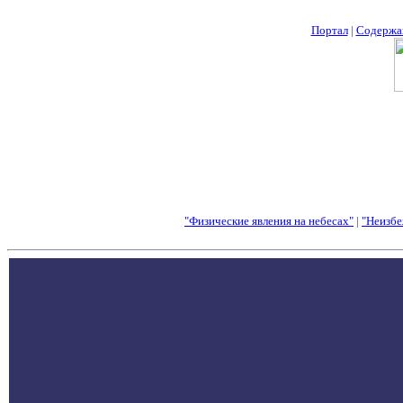
Портал
|
Содержа
"Физические явления на небесах"
|
"Неизбе