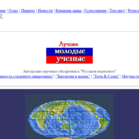
ние
|
О нас
|
Пишите
|
Новости
|
Книжная лавка
|
Голосование
|
Топ-лист
|
Регис
Авторские научные обозрения в "Русском переплете"
жность странного микромира"
|
"Биология и жизнь"
|
"Terra & Comp"
|
Научно-п
Семинары - Конференции - Симпозиумы - Конкурсы