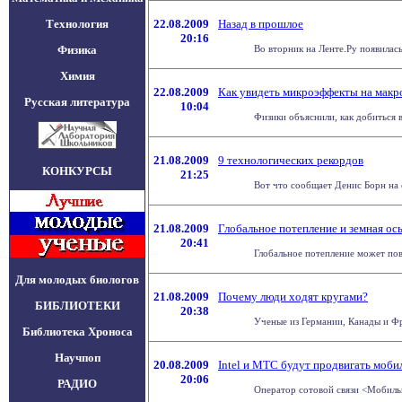
Технология
22.08.2009
Назад в прошлое
20:16
Физика
Во вторник на Ленте.Ру появилась
Химия
22.08.2009
Как увидеть микроэффекты на макр
Русская литература
10:04
Физики объяснили, как добиться 
21.08.2009
9 технологических рекордов
КОНКУРСЫ
21:25
Вот что сообщает Денис Борн на с
21.08.2009
Глобальное потепление и земная ос
20:41
Глобальное потепление может повл
Для молодых биологов
21.08.2009
Почему люди ходят кругами?
БИБЛИОТЕКИ
20:38
Ученые из Германии, Канады и Фра
Библиотека Хроноса
Научпоп
20.08.2009
Intel и МТС будут продвигать моби
20:06
РАДИО
Оператор сотовой связи <Мобильн