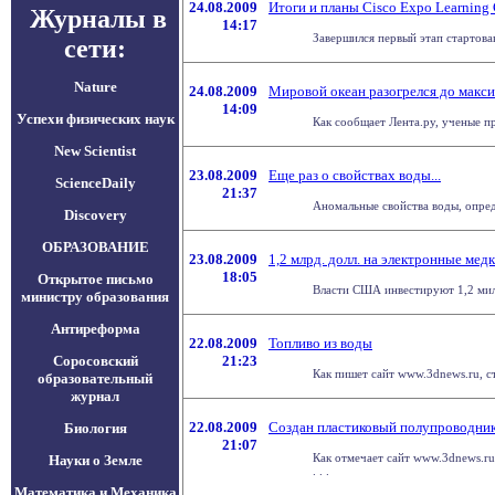
24.08.2009
Итоги и планы Cisco Expo Learning
Журналы в
14:17
Завершился первый этап стартовав
сети:
Nature
24.08.2009
Мировой океан разогрелся до макс
14:09
Успехи физических наук
Как сообщает Лента.ру, ученые п
New Scientist
23.08.2009
Еще раз о свойствах воды...
ScienceDaily
21:37
Аномальные свойства воды, опреде
Discovery
ОБРАЗОВАНИЕ
23.08.2009
1,2 млрд. долл. на электронные ме
18:05
Открытое письмо
Власти США инвестируют 1,2 милл
министру образования
Антиреформа
22.08.2009
Топливо из воды
Соросовский
21:23
Как пишет сайт www.3dnews.ru, с
образовательный
журнал
22.08.2009
Создан пластиковый полупроводни
Биология
21:07
Как отмечает сайт www.3dnews.ru
Науки о Земле
. . .
Математика и Механика