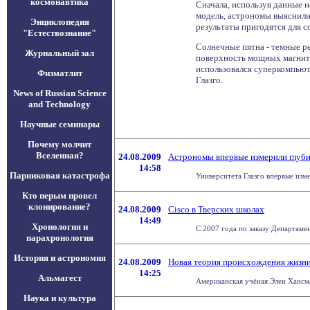
космонавтика
Сначала, используя данные 
модель, астрономы выяснили
Энциклопедия
результаты пригодятся для 
"Естествознание"
Солнечные пятна - темные р
Журнальный зал
поверхность мощных магнитн
использовался суперкомпьюте
Физматлит
Глазго.
News of Russian Science
and Technology
Научные семинары
Почему молчит
Вселенная?
24.08.2009
Астрономы впервые измерили глуби
14:58
Парниковая катастрофа
Университета Глазго впервые изме
Кто перым провел
клонирование?
24.08.2009
Cisco в Тверских школах
14:49
Хронология и
С 2007 года по заказу Департаме
парахронология
История и астрономия
24.08.2009
Новая теория происхождения жизн
14:25
Альмагест
Американская учёная Элен Хансма
Наука и культура