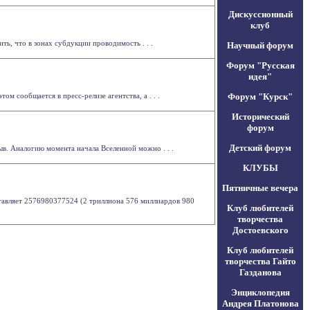
Дискуссионный
клуб
ь, что в зонах субдукции проводимость . . .
Научный форум
Форум "Русская
идея"
м сообщается в пресс-релизе агентства, а . . .
Форум "Курск"
Исторический
форум
Детский форум
в. Аналогию момента начала Вселенной можно . . .
КЛУБЫ
Пятничные вечера
ставляет 2576980377524 (2 триллиона 576 миллиардов 980
Клуб любителей
творчества
Достоевского
Клуб любителей
творчества Гайто
Газданова
Энциклопедия
Андрея Платонова