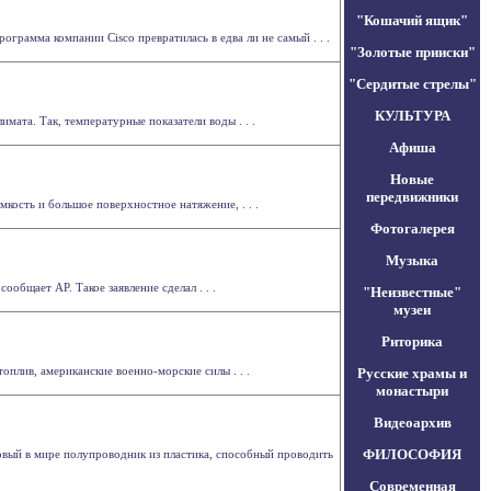
"Кошачий ящик"
ограмма компании Cisco превратилась в едва ли не самый . . .
"Золотые прииски"
"Сердитые стрелы"
КУЛЬТУРА
мата. Так, температурные показатели воды . . .
Афиша
Новые
передвижники
мкость и большое поверхностное натяжение, . . .
Фотогалерея
Музыка
бщает АР. Такое заявление сделал . . .
"Неизвестные"
музеи
Риторика
плив, американские военно-морские силы . . .
Русские храмы и
монастыри
Видеоархив
ФИЛОСОФИЯ
ервый в мире полупроводник из пластика, способный проводить
Современная