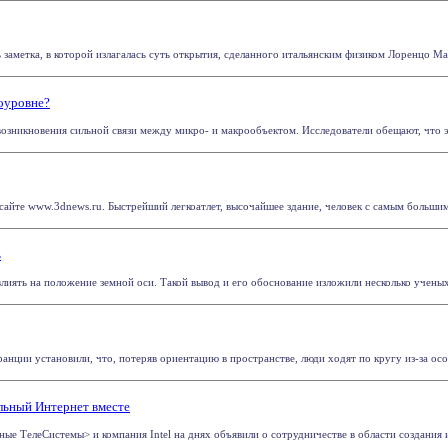
 заметка, в которой излагалась суть открытия, сделанного итальянским физиком Лоренцо Мак
оуровне?
возникновения сильной связи между микро- и макрообъектом. Исследователи обещают, что эт
айте www.3dnews.ru. Быстрейший легкоатлет, высочайшее здание, человек с самым большим ве
ь
иять на положение земной оси. Такой вывод и его обоснование изложили несколько ученых в
нции установили, что, потеряв ориентацию в пространстве, люди ходят по кругу из-за особ
льный Интернет вместе
ые ТелеСистемы> и компания Intel на днях объявили о сотрудничестве в области создания и