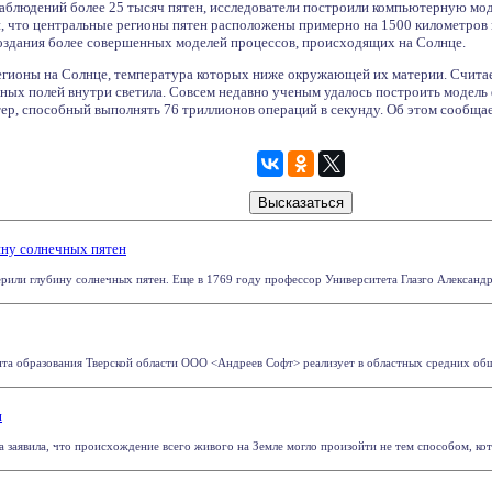
наблюдений более 25 тысяч пятен, исследователи построили компьютерную мод
, что центральные регионы пятен расположены примерно на 1500 километров н
создания более совершенных моделей процессов, происходящих на Солнце.
егионы на Солнце, температура которых ниже окружающей их материи. Считае
ых полей внутри светила. Совсем недавно ученым удалось построить модель 
р, способный выполнять 76 триллионов операций в секунду. Об этом сообщает
ну солнечных пятен
рили глубину солнечных пятен. Еще в 1769 году профессор Университета Глазго Александр У
нта образования Тверской области ООО <Андреев Софт> реализует в областных средних обще
и
 заявила, что происхождение всего живого на Земле могло произойти не тем способом, кото