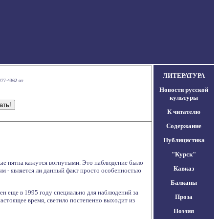
ЛИТЕРАТУРА
#77-4362 от
Новости русской
культуры
К читателю
Содержание
Публицистика
"Курск"
ные пятна кажутся вогнутыми. Это наблюдение было
Кавказ
ым - является ли данный факт просто особенностью
Балканы
н еще в 1995 году специально для наблюдений за
Проза
настоящее время, светило постепенно выходит из
Поэзия