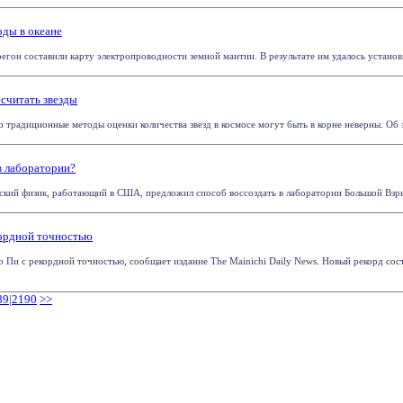
оды в океане
гон составили карту электропроводности земной мантии. В результате им удалось установит
считать звезды
радиционные методы оценки количества звезд в космосе могут быть в корне неверны. Об это
в лаборатории?
ийский физик, работающий в США, предложил способ воссоздать в лаборатории Большой Взры
кордной точностью
 Пи с рекордной точностью, сообщает издание The Mainichi Daily News. Новый рекорд со
89
|
2190
>>