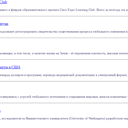
 Club
шего в феврале образовательного проекта Cisco Expo Learning Club. Всего за полгода эта пр
имума
родолжают регистрировать свидетельства существования процесса глобального изменения кли
ляющие, в том числе, и наличие жизни на Земле - её переменная плотность, высокая теплое
дкарты в США
иарда долларов в программу перевода медицинской документации в электронный формат, соо
толкнувшись с угрозой глобального потепления и сокращения мировых запасов ископаемых то
к
, исследователи из Вашингтонского университета (University of Washington) разработали п