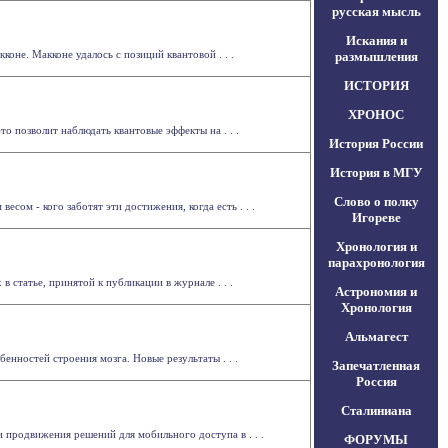
русская мысль
Искания и
коне. Макконе удалось с позиций квантовой . . .
размышления
ИСТОРИЯ
ХРОНОС
о позволит наблюдать квантовые эффекты на . . .
История России
История в МГУ
Слово о полку
сом - кого заботят эти достижения, когда есть . . .
Игореве
Хронология и
парахронология
 статье, принятой к публикации в журнале . . .
Астрономия и
Хронология
Альмагест
енностей строения мозга. Новые результаты . . .
Запечатленная
Россия
Сталиниана
 продвижения решений для мобильного доступа в . . .
ФОРУМЫ