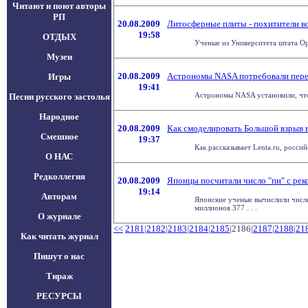
Читают и поют авторы
РП
20.08.2009
Литосферные плиты - похитители в
19:58
ОТДЫХ
Ученые из Университета штата Оре
Музеи
20.08.2009
Астрономы NASA потребовали пере
Игры
19:41
Астрономы NASA установили, что т
Песни русского застолья
Народное
20.08.2009
Как смоделировать Большой взрыв 
Смешное
19:37
Как рассказывает Lenta.ru, росс
О НАС
Редколлегия
20.08.2009
Японцы посчитали число "пи" с ре
19:14
Авторам
Японские ученые вычислили число
миллионов 377 . . .
О журнале
<<
2181
|
2182
|
2183
|
2184
|
2185
|2186|
2187
|
2188
|
21
Как читать журнал
Пишут о нас
Тираж
РЕСУРСЫ