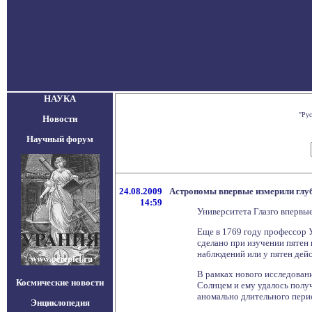
НАУКА
"Рус
Новости
Научный форум
24.08.2009
Астрономы впервые измерили глу
14:59
Университета Глазго впервы
Еще в 1769 году профессор 
сделано при изучении пятен 
наблюдений или у пятен дейс
В рамках нового исследован
Космические новости
Солнцем и ему удалось получ
аномально длительного пери
Энциклопедия