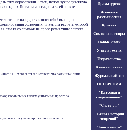
ель этих образований. Затем, используя полученную
Драматургия
иже краев. По словам исследователей, новые
Искания и
размышления
тся, что пятна представляют собой выход на
формирования солнечных пятен, для расчета которой
Критика
 Lenta.ru со ссылкой на пресс-релиз университета
Сомнения и споры
Новые книги
У нас в гостях
Издательство
Книжная лавка
илсон (Alexander Wilson) открыл, что солнечные пятна . . .
Журнальный зал
ОБОЗРЕНИЯ
"Классики и
образовательных школах уникальный проект по . . .
современники"
"Слово о..."
"Тайная история
рый известен уже на протяжении многих лет . . .
творений"
"Книга писем"