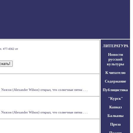
ЛИТЕРАТУРА
л. #77-4362 от
Новости
русской
культуры
К читателю
Содержание
Публицистика
илсон (Alexander Wilson) открыл, что солнечные пятна . . .
"Курск"
Кавказ
илсон (Alexander Wilson) открыл, что солнечные пятна . . .
Балканы
Проза
Поэзия