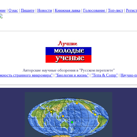
ние
|
О нас
|
Пишите
|
Новости
|
Книжная лавка
|
Голосование
|
Топ-лист
|
Регис
Авторские научные обозрения в "Русском переплете"
жность странного микромира"
|
"Биология и жизнь"
|
"Terra & Comp"
|
Научно-п
Семинары - Конференции - Симпозиумы - Конкурсы