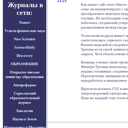
21:23
Журналы в
Как пишет сайт www.3dnews.
силы экспериментируют с пр
сети:
преобразовать морскую вод
топливо. Но необходимо оты
Nature
побочных соединений углерод
расщеплением молекул воды 
Успехи физических наук
Технология подразумевает 
New Scientist
синтетического горючего газ
Военно-морской исследовател
ScienceDaily
Тропша из-за своей химическ
сырьем. Хотя объем углекисл
Discovery
Команда ученых также прово
ОБРАЗОВАНИЕ
Фишера-Тропша монооксид уг
жидких топливных соединений
Открытое письмо
Переключение внимания на же
министру образования
переработать в авиационное 
Антиреформа
Идея использовать СО2 в кач
Соросовский
энергозатратный электролиз,
образовательный
Пока же каждый этап технол
журнал
Биология
Науки о Земле
Математика и Механика