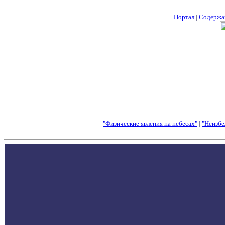
Портал
|
Содержа
"Физические явления на небесах"
|
"Неизбе