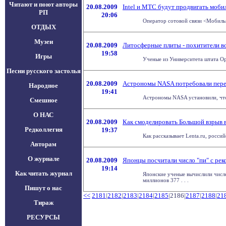
Читают и поют авторы
20.08.2009
Intel и МТС будут продвигать моби
РП
20:06
Оператор сотовой связи <Мобильн
ОТДЫХ
Музеи
20.08.2009
Литосферные плиты - похитители в
19:58
Игры
Ученые из Университета штата Оре
Песни русского застолья
20.08.2009
Астрономы NASA потребовали пере
Народное
19:41
Астрономы NASA установили, что т
Смешное
О НАС
20.08.2009
Как смоделировать Большой взрыв 
Редколлегия
19:37
Как рассказывает Lenta.ru, росс
Авторам
О журнале
20.08.2009
Японцы посчитали число "пи" с ре
19:14
Как читать журнал
Японские ученые вычислили число
миллионов 377 . . .
Пишут о нас
<<
2181
|
2182
|
2183
|
2184
|
2185
|2186|
2187
|
2188
|
21
Тираж
РЕСУРСЫ