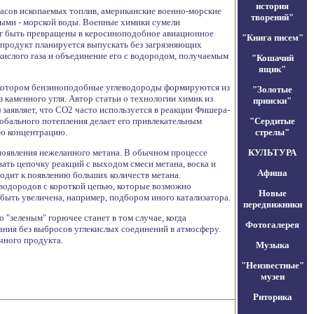
история
пасов ископаемых топлив, американские военно-морские
творений"
ными - морской воды. Военные химики сумели
т быть превращены в керосиноподобное авиационное
"Книга писем"
 продукт планируется выпускать без загрязняющих
кислого газа и объединение его с водородом, получаемым
"Кошачий
ящик"
 котором бензиноподобные углеводороды формируются из
"Золотые
з каменного угля. Автор статьи о технологии химик из
прииски"
 заявляет, что СО2 часто используется в реакции Фишера-
лобального потепления делает его привлекательным
"Сердитые
ую концентрацию.
стрелы"
появления нежеланного метана. В обычном процессе
КУЛЬТУРА
ть цепочку реакций с выходом смеси метана, воска и
Афиша
водит к появлению больших количеств метана.
еводородов с короткой цепью, которые возможно
Новые
 быть увеличена, например, подбором иного катализатора.
передвижники
 "зеленым" горючее станет в том случае, когда
Фотогалерея
ания без выбросов углекислых соединений в атмосферу.
чного продукта.
Музыка
"Неизвестные"
музеи
Риторика