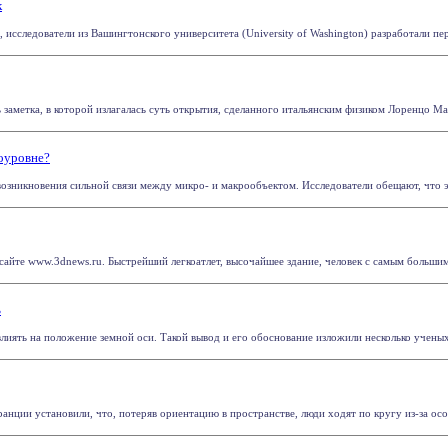
к
 исследователи из Вашингтонского университета (University of Washington) разработали пе
 заметка, в которой излагалась суть открытия, сделанного итальянским физиком Лоренцо Мак
оуровне?
возникновения сильной связи между микро- и макрообъектом. Исследователи обещают, что эт
айте www.3dnews.ru. Быстрейший легкоатлет, высочайшее здание, человек с самым большим ве
ь
иять на положение земной оси. Такой вывод и его обоснование изложили несколько ученых в
нции установили, что, потеряв ориентацию в пространстве, люди ходят по кругу из-за особ