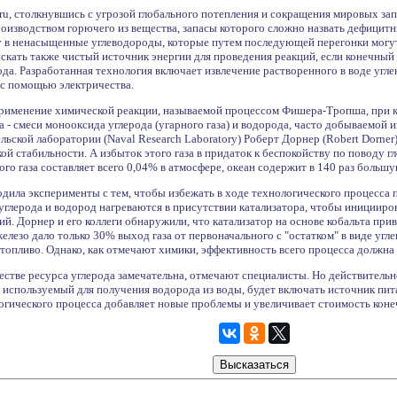
ru, столкнувшись с угрозой глобального потепления и сокращения мировых за
оизводством горючего из вещества, запасы которого сложно назвать дефицит
у в ненасыщенные углеводороды, которые путем последующей перегонки могу
скать также чистый источник энергии для проведения реакций, если конечный
а. Разработанная технология включает извлечение растворенного в воде угле
с помощью электричества.
применение химической реакции, называемой процессом Фишера-Тропша, при
а - смеси монооксида углерода (угарного газа) и водорода, часто добываемой и
ьской лаборатории (Naval Research Laboratory) Роберт Дорнер (Robert Dorner)
ой стабильности. А избыток этого газа в придаток к беспокойству по поводу г
ого газа составляет всего 0,04% в атмосфере, океан содержит в 140 раз больш
дила эксперименты с тем, чтобы избежать в ходе технологического процесса 
лерода и водород нагреваются в присутствии катализатора, чтобы инициирова
. Дорнер и его коллеги обнаружили, что катализатор на основе кобальта при
лезо дало только 30% выход газа от первоначального с "остатком" в виде угл
топливо. Однако, как отмечают химики, эффективность всего процесса должна
естве ресурса углерода замечательна, отмечают специалисты. Но действительно
 используемый для получения водорода из воды, будет включать источник пит
огического процесса добавляет новые проблемы и увеличивает стоимость коне