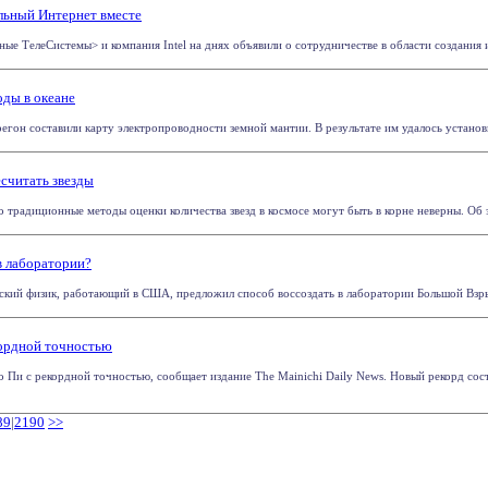
льный Интернет вместе
ые ТелеСистемы> и компания Intel на днях объявили о сотрудничестве в области создания и
оды в океане
гон составили карту электропроводности земной мантии. В результате им удалось установит
считать звезды
радиционные методы оценки количества звезд в космосе могут быть в корне неверны. Об это
в лаборатории?
ийский физик, работающий в США, предложил способ воссоздать в лаборатории Большой Взры
кордной точностью
 Пи с рекордной точностью, сообщает издание The Mainichi Daily News. Новый рекорд со
89
|
2190
>>