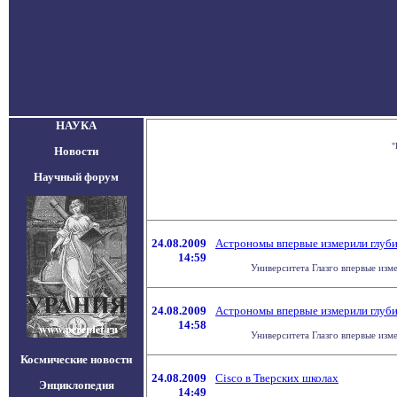
НАУКА
"
Новости
Научный форум
24.08.2009
Астрономы впервые измерили глуби
14:59
Университета Глазго впервые изме
24.08.2009
Астрономы впервые измерили глуби
14:58
Университета Глазго впервые изме
Космические новости
24.08.2009
Cisco в Тверских школах
Энциклопедия
14:49