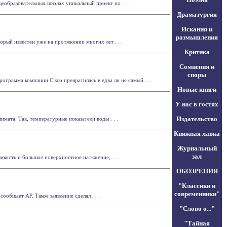
образовательных школах уникальный проект по . . .
Драматургия
Искания и
размышления
рый известен уже на протяжении многих лет . . .
Критика
Сомнения и
споры
ограмма компании Cisco превратилась в едва ли не самый . . .
Новые книги
У нас в гостях
Издательство
мата. Так, температурные показатели воды . . .
Книжная лавка
Журнальный
зал
мкость и большое поверхностное натяжение, . . .
ОБОЗРЕНИЯ
"Классики и
современники"
бщает АР. Такое заявление сделал . . .
"Слово о..."
"Тайная