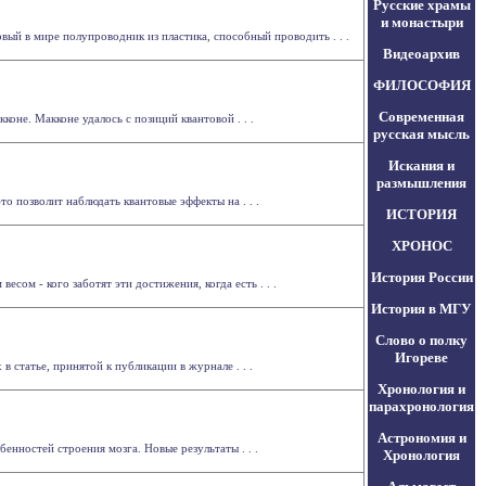
Русские храмы
и монастыри
рвый в мире полупроводник из пластика, способный проводить . . .
Видеоархив
ФИЛОСОФИЯ
Современная
коне. Макконе удалось с позиций квантовой . . .
русская мысль
Искания и
размышления
о позволит наблюдать квантовые эффекты на . . .
ИСТОРИЯ
ХРОНОС
История России
сом - кого заботят эти достижения, когда есть . . .
История в МГУ
Слово о полку
Игореве
 статье, принятой к публикации в журнале . . .
Хронология и
парахронология
Астрономия и
енностей строения мозга. Новые результаты . . .
Хронология