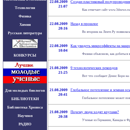
22.08.2009
Создан пластиковый полупроводни
21:07
Технология
Как отмечает сайт www.3dnews.ru,
Физика
22.08.2009
Назад в прошлое
Химия
20:16
Во вторник на Ленте.Ру появилась
Русская литература
22.08.2009
Как увидеть микроэффекты на макр
10:04
Физики объяснили, как добиться 
КОНКУРСЫ
21.08.2009
9 технологических рекордов
21:25
Вот что сообщает Денис Борн на с
21.08.2009
Глобальное потепление и земная ос
Для молодых биологов
20:41
Глобальное потепление может повл
БИБЛИОТЕКИ
Библиотека Хроноса
21.08.2009
Почему люди ходят кругами?
Научпоп
20:38
Ученые из Германии, Канады и Фра
РАДИО