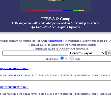
TERRA & Comp
С 07 августа 2003 года обозрение ведет Александр Семенов
До 10.07.2002 вел Кирилл Крылов
Русский переплет" зарегистрирован как СМИ.
Свидетельство
о регистрации в Министерстве печати РФ: Э
5 февраля 2001 года. При полном или частичном использовании
материалов ссылка на www.pereplet.ru обязательна.
Тип запроса:
"И"
"Или"
ну солнечных пятен
рили глубину солнечных пятен. Еще в 1769 году профессор Университета Глазго Александр У
ну солнечных пятен
рили глубину солнечных пятен. Еще в 1769 году профессор Университета Глазго Александр У