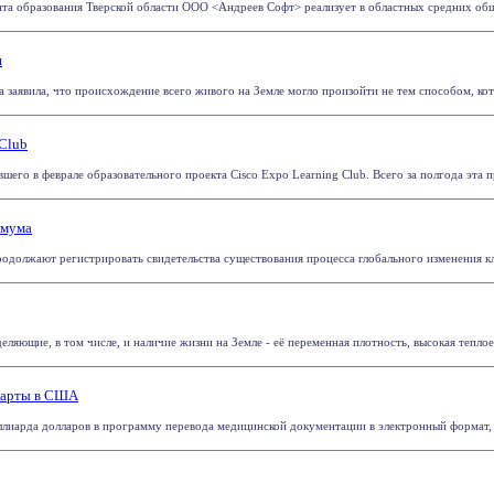
нта образования Тверской области ООО <Андреев Софт> реализует в областных средних обще
и
 заявила, что происхождение всего живого на Земле могло произойти не тем способом, кото
 Club
шего в феврале образовательного проекта Cisco Expo Learning Club. Всего за полгода эта пр
имума
родолжают регистрировать свидетельства существования процесса глобального изменения кли
ляющие, в том числе, и наличие жизни на Земле - её переменная плотность, высокая теплое
дкарты в США
иарда долларов в программу перевода медицинской документации в электронный формат, соо