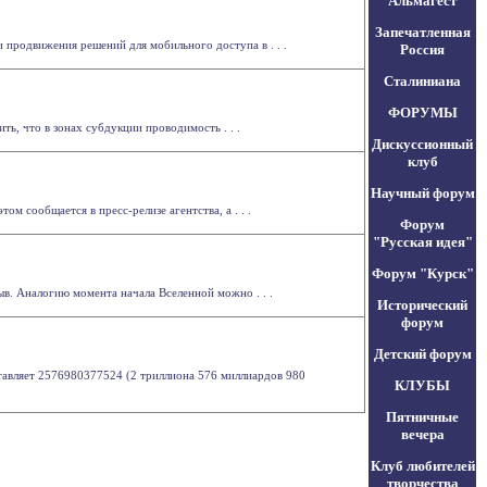
Альмагест
Запечатленная
 продвижения решений для мобильного доступа в . . .
Россия
Сталиниана
ФОРУМЫ
ь, что в зонах субдукции проводимость . . .
Дискуссионный
клуб
Научный форум
м сообщается в пресс-релизе агентства, а . . .
Форум
"Русская идея"
Форум "Курск"
в. Аналогию момента начала Вселенной можно . . .
Исторический
форум
Детский форум
ставляет 2576980377524 (2 триллиона 576 миллиардов 980
КЛУБЫ
Пятничные
вечера
Клуб любителей
творчества