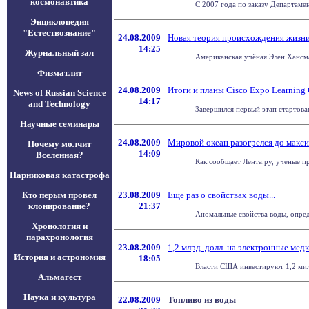
космонавтика
С 2007 года по заказу Департаме
Энциклопедия
"Естествознание"
24.08.2009
Новая теория происхождения жизн
14:25
Журнальный зал
Американская учёная Элен Хансма
Физматлит
24.08.2009
Итоги и планы Cisco Expo Learning
News of Russian Science
14:17
and Technology
Завершился первый этап стартовав
Научные семинары
24.08.2009
Мировой океан разогрелся до макс
Почему молчит
14:09
Вселенная?
Как сообщает Лента.ру, ученые п
Парниковая катастрофа
Кто перым провел
23.08.2009
Еще раз о свойствах воды...
клонирование?
21:37
Аномальные свойства воды, опреде
Хронология и
парахронология
23.08.2009
1,2 млрд. долл. на электронные ме
История и астрономия
18:05
Власти США инвестируют 1,2 милл
Альмагест
Наука и культура
22.08.2009
Топливо из воды