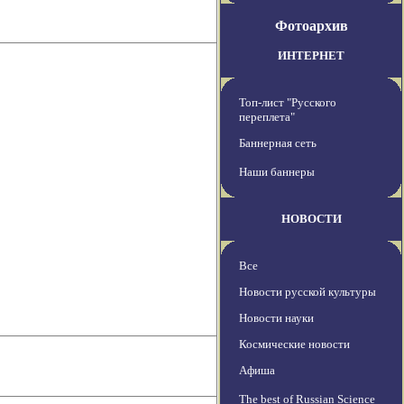
Фотоархив
ИНТЕРНЕТ
Топ-лист "Русского
переплета"
Баннерная сеть
Наши баннеры
НОВОСТИ
Все
Новости русской культуры
Новости науки
Космические новости
Афиша
The best of Russian Science