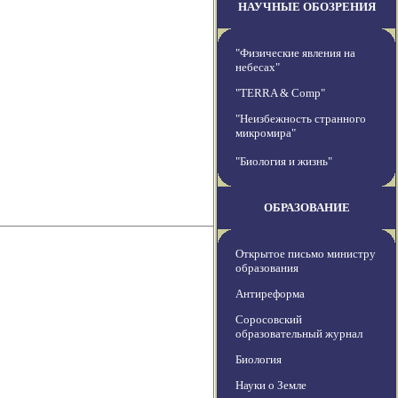
НАУЧНЫЕ ОБОЗРЕНИЯ
"Физические явления на
небесах"
"TERRA & Comp"
"Неизбежность странного
микромира"
"Биология и жизнь"
ОБРАЗОВАНИЕ
Открытое письмо министру
образования
Антиреформа
Соросовский
образовательный журнал
Биология
Науки о Земле