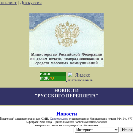
Топ-лист
|
Дискуссия
НОВОСТИ
"РУССКОГО ПЕРЕПЛЕТА"
Новости
й переплет" зарегистрирован как СМИ.
Свидетельство
о регистрации в Министерстве печати РФ: Эл. #77
5 февраля 2001 года. При полном или частичном использовании
материалов ссылка на www.pereplet.ru обязательна.