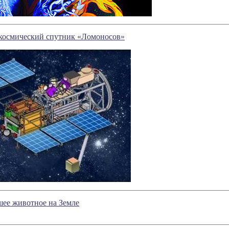
космический спутник «Ломоносов»
шее животное на Земле