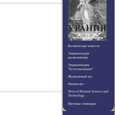
Космические новости
Энциклопедия
космонавтика
Энциклопедия
"Естествознание"
Журнальный зал
Физматлит
News of Russian Science and
Technology
Научные семинары