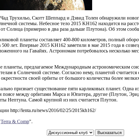
Чад Трухильо, Скотт Шеппард и Дэвид Толен обнаружили новог
лнечной системы. Небесное тело 2015 KH162 находится на расст
от Солнца (примерно в два раза дальше Плутона). Об этом сооб
ликовой планеты составляет 400-800 километров, полный оборо
 500 лет. Впервые 2015 KH162 заметили в мае 2015 года в созв
ложенного на Гавайях. Астрономам потребовалось несколько ме
е планеты, предлагаемое Международным астрономическим сою
телам в Солнечной системе. Согласно нему, планетой считается 
окрестности своей орбиты от большого количества более мелких
льно признает существование пяти карликовых планет. Одна из 
м поясе между орбитами Марса и Юпитера, другие (Плутон, Эри
иты Нептуна. Самой крупной из них считается Плутон.
ии http://lenta.ru/news/2016/02/25/2015kh162/
"
Terra & Comp
".