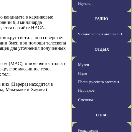
Научпоп
о кандидата в карликовые
РАДИО
оянии 9,3 миллиарда
щается на сайте НАСА.
Читают и поют авторы РП
т вокруг светила она совершает
ездии Змеи при помощи телескопа
сяцев для уточнения полученных
ОТДЫХ
зом (МАС), применяется только
Музеи
округлое массивное тело,
Игры
 тел.
Песни русского застолья
них (Церера) находится в
да, Макемаке и Хаумеа) —
Народное
Смешное
О НАС
Редколлегия