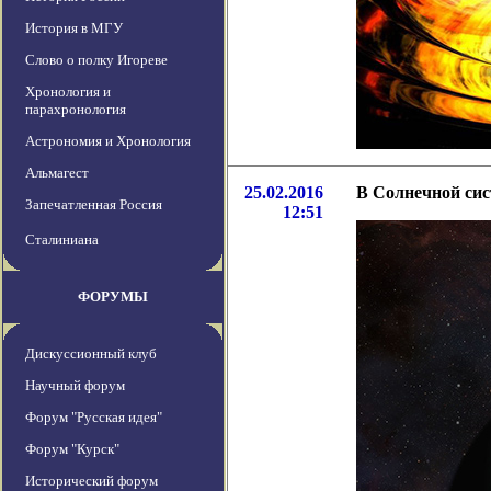
История в МГУ
Слово о полку Игореве
Хронология и
парахронология
Астрономия и Хронология
Альмагест
25.02.2016
В Солнечной си
Запечатленная Россия
12:51
Сталиниана
ФОРУМЫ
Дискуссионный клуб
Научный форум
Форум "Русская идея"
Форум "Курск"
Исторический форум