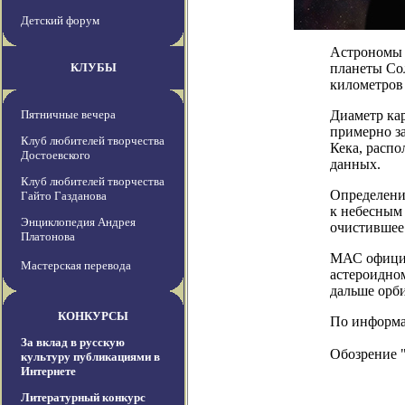
Детский форум
Астрономы 
КЛУБЫ
планеты Со
километров 
Пятничные вечера
Диаметр кар
примерно за
Клуб любителей творчества
Кека, распо
Достоевского
данных.
Клуб любителей творчества
Определени
Гайто Газданова
к небесным 
Энциклопедия Андрея
очистившее 
Платонова
МАС официа
Мастерская перевода
астероидно
дальше орб
КОНКУРСЫ
По информац
За вклад в русскую
Обозрение 
культуру публикациями в
Интернете
Литературный конкурс