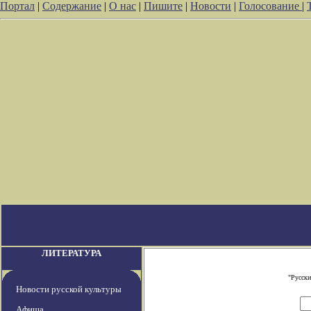
Портал
|
Содержание
|
О нас
|
Пишите
|
Новости
|
Голосование
|
ЛИТЕРАТУРА
"Русски
Новости русской культуры
Афиша