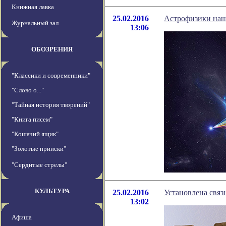
Книжная лавка
25.02.2016
Астрофизики наш
Журнальный зал
13:06
ОБОЗРЕНИЯ
"Классики и современники"
"Слово о..."
"Тайная история творений"
"Книга писем"
"Кошачий ящик"
"Золотые прииски"
"Сердитые стрелы"
КУЛЬТУРА
25.02.2016
Установлена связ
13:02
Афиша