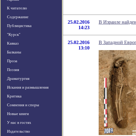
К читателю
Содержание
25.02.2016
В Израиле найде
Публицистика
14:23
"Курск"
25.02.2016
В Западной Евро
Кавказ
13:10
Балканы
Проза
Поэзия
Драматургия
Искания и размышления
Критика
Сомнения и споры
Новые книги
У нас в гостях
Издательство