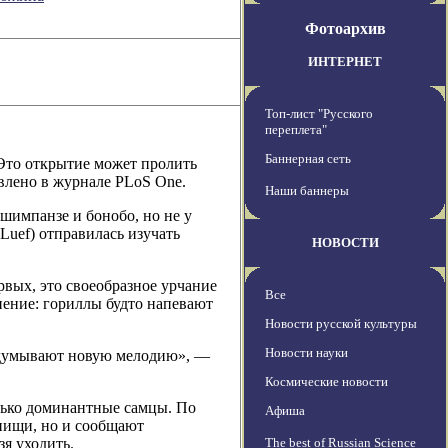
Фотоархив
ИНТЕРНЕТ
Топ-лист "Русского
переплета"
Баннерная сеть
 Это открытие может пролить
авлено в журнале PLoS One.
Наши баннеры
шимпанзе и бонобо, но не у
Luef) отправилась изучать
НОВОСТИ
рвых, это своеобразное урчание
Все
пение: гориллы будто напевают
Новости русской культуры
Новости науки
ридумывают новую мелодию», —
Космические новости
олько доминантные самцы. По
Афиша
 пищи, но и сообщают
зя уходить.
The best of Russian Science