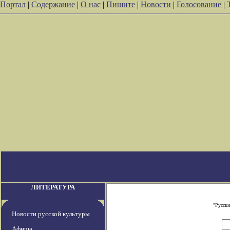
Портал
|
Содержание
|
О нас
|
Пишите
|
Новости
|
Голосование
|
ЛИТЕРАТУРА
"Русски
Новости русской культуры
Афиша