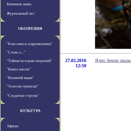
Книжная лавка
Журнальный зал
ОБОЗРЕНИЯ
"Классики и современники"
"Слово о..."
27.02.2016
Ядро Земли оказа
"Тайная история творений"
12:50
"Книга писем"
"Кошачий ящик"
"Золотые прииски"
"Сердитые стрелы"
КУЛЬТУРА
Афиша