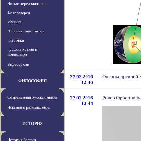
Новые передвжиники
Фотогалерея
Музыка
"Неизвестные" музеи
Риторика
Русские храмы и
монастыри
Видеоархив
27.02.2016
Океаны древней 
ФИЛОСОФИЯ
12:46
Современная русская мысль
27.02.2016
Ровер Opportunit
12:44
Искания и размышления
ИСТОРИЯ
История России