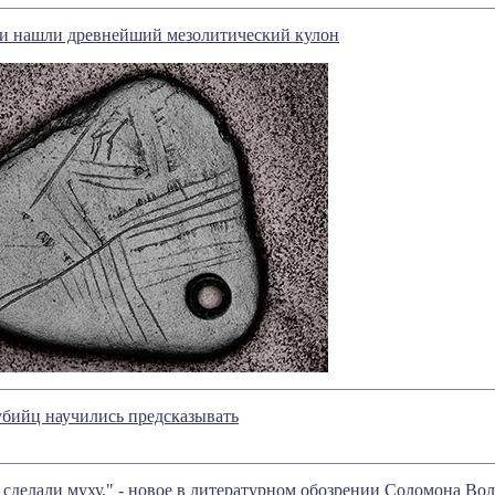
и нашли древнейший мезолитический кулон
убийц научились предсказывать
 сделали муху." - новое в литературном обозрении Соломона Во