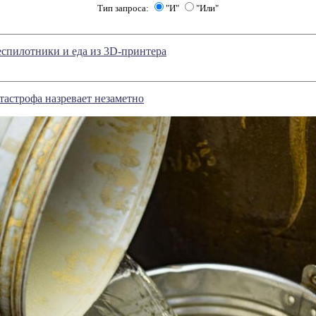
Тип запроса:
"И"
"Или"
еспилотники и еда из 3D-принтера
тастрофа назревает незаметно