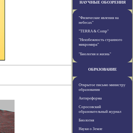
НАУЧНЫЕ ОБОЗРЕНИЯ
"Физические явления на
небесах"
"TERRA & Comp"
"Неизбежность странного
микромира"
"Биология и жизнь"
ОБРАЗОВАНИЕ
Открытое письмо министру
образования
Антиреформа
Соросовский
образовательный журнал
Биология
Науки о Земле