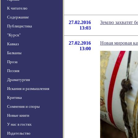
К читателю
Содержание
27.02.2016
Землю захватят б
Публицистика
13:03
"Курск"
27.02.2016
Новая мировая ка
Кавказ
13:00
Балканы
Проза
Поэзия
Драматургия
Искания и размышления
Критика
Сомнения и споры
Новые книги
У нас в гостях
Издательство