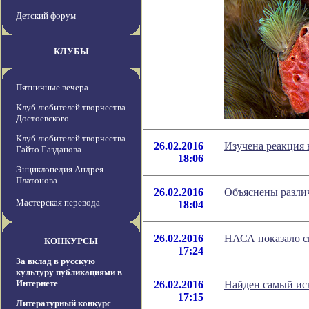
Детский форум
КЛУБЫ
Пятничные вечера
Клуб любителей творчества
Достоевского
Клуб любителей творчества
26.02.2016
Изучена реакция 
Гайто Газданова
18:06
Энциклопедия Андрея
Платонова
26.02.2016
Объяснены разли
Мастерская перевода
18:04
26.02.2016
НАСА показало с
КОНКУРСЫ
17:24
За вклад в русскую
культуру публикациями в
Интернете
26.02.2016
Найден самый ис
17:15
Литературный конкурс