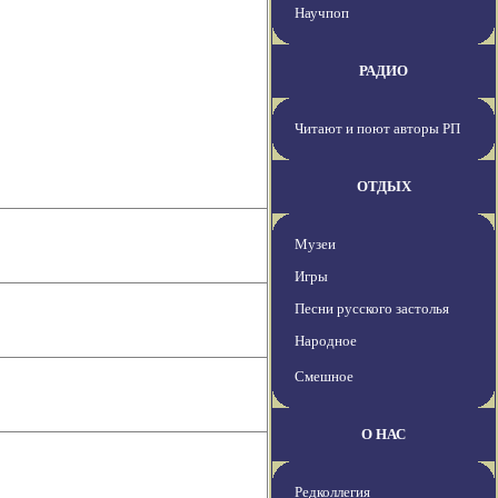
Научпоп
РАДИО
Читают и поют авторы РП
ОТДЫХ
Музеи
Игры
Песни русского застолья
Народное
Смешное
О НАС
Редколлегия