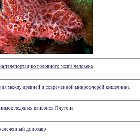
на телепортацию головного мозга человека
чия между древней и современной микрофлорой кишечника
нимок ледяных каньонов Плутона
калеченный динозавр