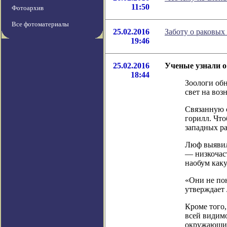
11:50
Фотоархив
Все фотоматериалы
25.02.2016
Заботу о раковых
19:46
25.02.2016
Ученые узнали о
18:44
Зоологи обн
свет на воз
Связанную с
горилл. Что
западных р
Люф выявила
— низкочаст
наобум как
«Они не по
утверждает
Кроме того,
всей видимо
окружающим 