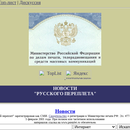
Топ-лист
|
Дискуссия
НОВОСТИ
"РУССКОГО ПЕРЕПЛЕТА"
Новости
й переплет" зарегистрирован как СМИ.
Свидетельство
о регистрации в Министерстве печати РФ: Эл. #77
5 февраля 2001 года. При полном или частичном использовании
материалов ссылка на www.pereplet.ru обязательна.