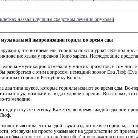
 клетках назвали лучшим средством лечения опухолей
 музыкальной импровизации горилл во время еды
аружили, что во время еды гориллы поют и урчат себе под нос.
никновение языка у предков Homo sapiens. Исследование предст
 едой коммуникацию отмечали у многих приматов, в том числе 
бы разобраться с этим вопросом, немецкий зоолог Ева Люф (Eva 
авнинных горилл в Республику Конго.
 два типа звуков, которые гориллы издают во время еды. Во-пе
отный звук, похожий на вздох удовлетворения. Во-вторых, это 
ую-то мелодию.
ют одну и ту же песенку. Кажется, во время каждой еды они п
 Люф.
 зоолог выяснила, что за едой звуки издают не все гориллы, а т
сти, эти звуки не просто указывают на удовольствие от приема
особям о том, что завтрак (или обед) продолжается и пока нель