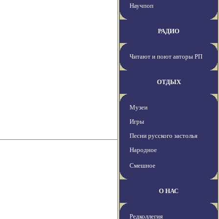
Научпоп
РАДИО
Читают и поют авторы РП
ОТДЫХ
Музеи
Игры
Песни русского застолья
Народное
Смешное
О НАС
Редколлегия