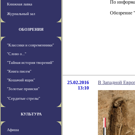
По информаци
Книжная лавка
Обозрение 
Журнальный зал
ОБОЗРЕНИЯ
"Классики и современники"
"Слово о..."
"Тайная история творений"
"Книга писем"
"Кошачий ящик"
25.02.2016
В Западной Евро
13:10
"Золотые прииски"
"Сердитые стрелы"
КУЛЬТУРА
Афиша