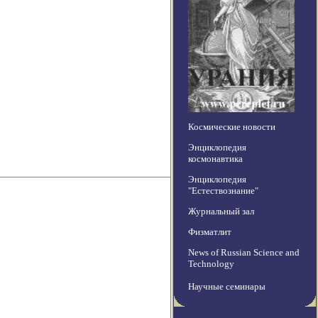
Космические новости
Энциклопедия
космонавтика
Энциклопедия
"Естествознание"
Журнальный зал
Физматлит
News of Russian Science and
Technology
Научные семинары