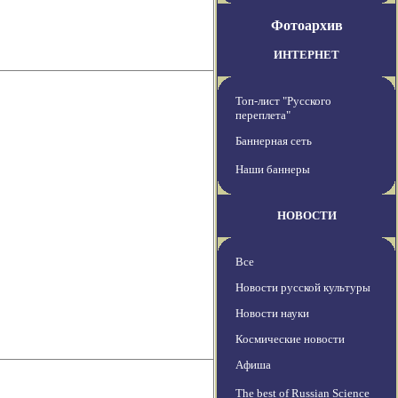
Фотоархив
ИНТЕРНЕТ
Топ-лист "Русского
переплета"
Баннерная сеть
Наши баннеры
НОВОСТИ
Все
Новости русской культуры
Новости науки
Космические новости
Афиша
The best of Russian Science