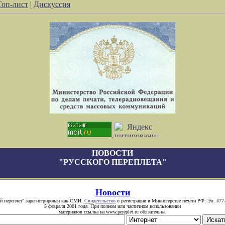
Топ-лист
|
Дискуссия
НОВОСТИ
"РУССКОГО ПЕРЕПЛЕТА"
Новости
й переплет" зарегистрирован как СМИ.
Свидетельство
о регистрации в Министерстве печати РФ: Эл. #77
5 февраля 2001 года. При полном или частичном использовании
материалов ссылка на www.pereplet.ru обязательна.