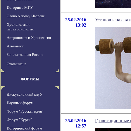
История в МГУ
Слово о полку Игореве
25.02.2016
Установлена связ
Хронология и
13:02
парахронология
Астрономия и Хронология
Альмагест
Запечатленная Россия
Сталиниана
ФОРУМЫ
Дискуссионный клуб
Научный форум
Форум "Русская идея"
Форум "Курск"
25.02.2016
Гравитационные 
12:57
Исторический форум