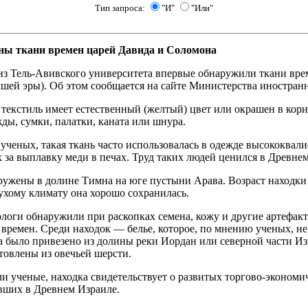
Тип запроса:
"И"
"Или"
ны ткани времен царей Давида и Соломона
из Тель-Авивского университета впервые обнаружили ткани вре
ашей эры). Об этом сообщается на сайте Министерства иностран
текстиль имеет естественный (желтый) цвет или окрашен в кори
ды, сумки, палатки, каната или шнура.
ученых, такая ткань часто использовалась в одежде высококвал
за выплавку меди в печах. Труд таких людей ценился в Древнем
ужены в долине Тимна на юге пустыни Арава. Возраст находки о
ухому климату она хорошо сохранилась.
ологи обнаружили при раскопках семена, кожу и другие артефа
 времен. Среди находок — белье, которое, по мнению ученых, н
а было привезено из долины реки Иордан или северной части И
товлены из овечьей шерсти.
и ученые, находка свидетельствует о развитых торгово-эконом
вших в Древнем Израиле.