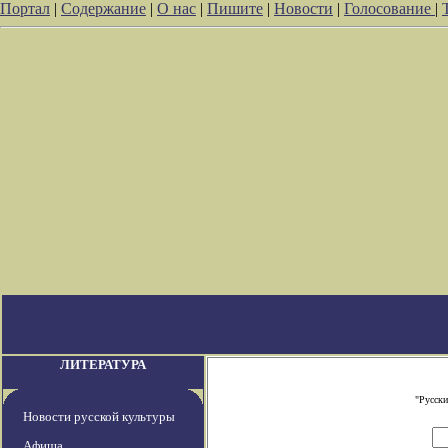
Портал
|
Содержание
|
О нас
|
Пишите
|
Новости
|
Голосование
|
ЛИТЕРАТУРА
"Русски
Новости русской культуры
Афиша