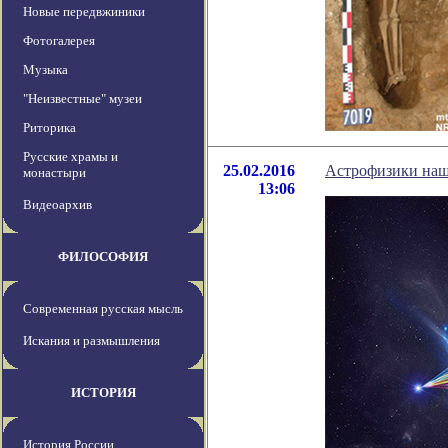
Новые передвжиники
Фотогалерея
Музыка
"Неизвестные" музеи
Риторика
Русские храмы и
25.02.2016
Астрофизики наш
монастыри
13:06
Видеоархив
ФИЛОСОФИЯ
Современная русская мысль
Искания и размышления
ИСТОРИЯ
История России