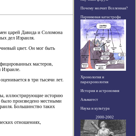
Почему молчит Вселенная?
Парниковая катастрофа
мен царей Давида и Соломона
ных дел Израиля.
чневый цвет. Он мог быть
ифицированных мастеров,
 Израиле.
Хронология и
ценивается в три тысячи лет.
парахронология
История и астрономия
кты, иллюстрирующие историю
Альмагест
е было произведено местными
зраиля. Большинство таких
Наука и культура
2000-2002
ических отношениях,