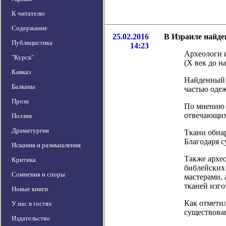
К читателю
Содержание
25.02.2016
В Израиле найде
Публицистика
14:23
Археологи 
"Курск"
(X век до н
Кавказ
Найденный 
Балканы
частью одеж
Проза
По мнению 
отвечающих 
Поэзия
Драматургия
Ткани обнар
Благодаря с
Искания и размышления
Также архе
Критика
библейских
Сомнения и споры
мастерами, 
тканей изго
Новые книги
Как отметил
У нас в гостях
существова
Издательство