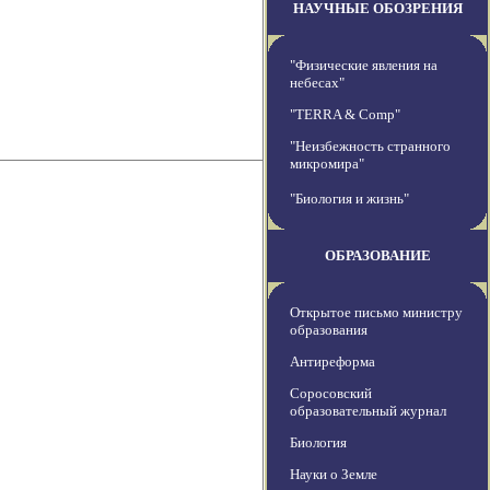
НАУЧНЫЕ ОБОЗРЕНИЯ
"Физические явления на
небесах"
"TERRA & Comp"
"Неизбежность странного
микромира"
"Биология и жизнь"
ОБРАЗОВАНИЕ
Открытое письмо министру
образования
Антиреформа
Соросовский
образовательный журнал
Биология
Науки о Земле