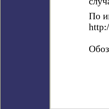
случ
По и
http:
Обоз