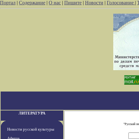
Портал
|
Содержание
|
О нас
|
Пишите
|
Новости
|
Голосование
|
ЛИТЕРАТУРА
"Русский п
Новости русской культуры
Афиша