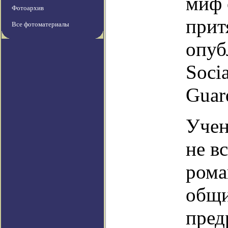
миф 
Фотоархив
прит
Все фотоматериалы
опуб
Soci
Guar
Учен
не в
рома
общи
пред