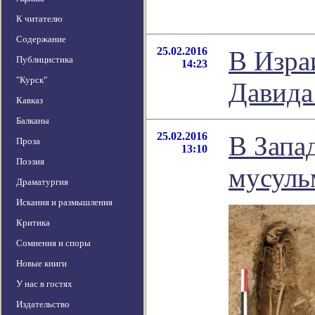
К читателю
Содержание
25.02.2016
В Изра
Публицистика
14:23
"Курск"
Давида
Кавказ
Балканы
25.02.2016
В Запа
Проза
13:10
Поэзия
мусуль
Драматургия
Искания и размышления
Критика
Сомнения и споры
Новые книги
У нас в гостях
Издательство