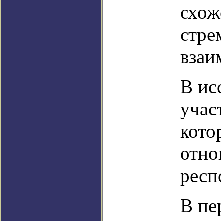
схож
стре
взаи
В ис
учас
кото
отно
респ
В пе