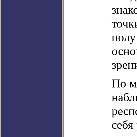
знак
точк
полу
осно
зрен
По м
набл
респ
себя