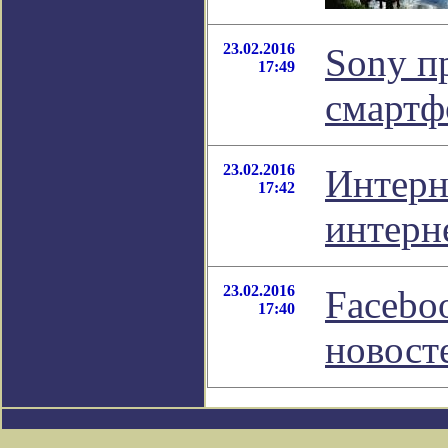
23.02.2016
Sony п
17:49
смартф
23.02.2016
Интерн
17:42
интерн
23.02.2016
Facebo
17:40
новост