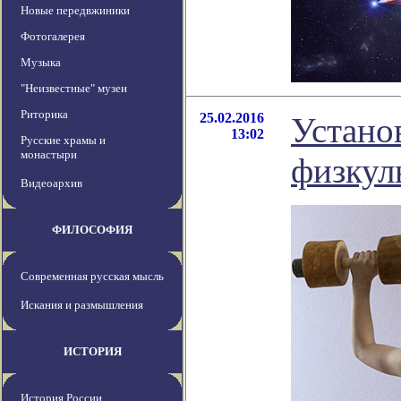
Новые передвжиники
Фотогалерея
Музыка
"Неизвестные" музеи
Риторика
25.02.2016
Устано
13:02
Русские храмы и
монастыри
физкул
Видеоархив
ФИЛОСОФИЯ
Современная русская мысль
Искания и размышления
ИСТОРИЯ
История России