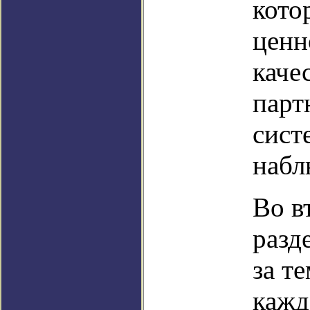
кото
ценн
каче
парт
сист
набл
Во в
разд
за т
кажд