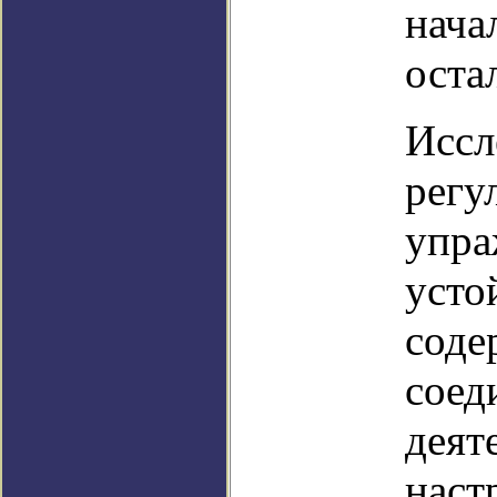
нача
оста
Иссл
регу
упра
усто
соде
соед
деят
наст