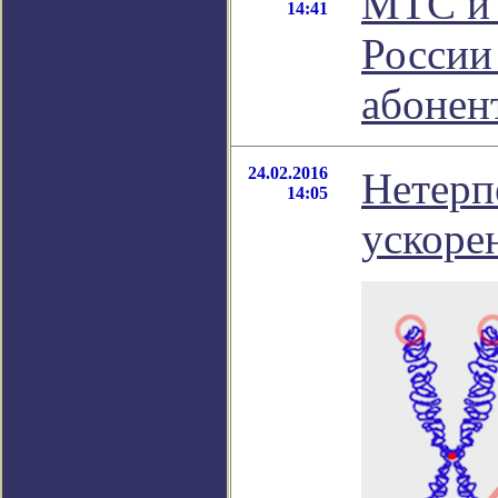
МТС и 
14:41
России
абонен
24.02.2016
Нетерп
14:05
ускоре