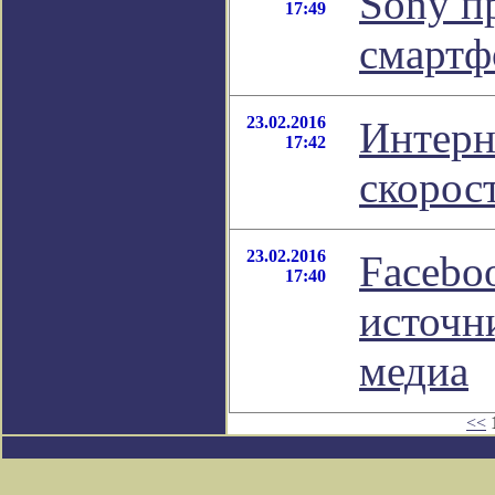
Sony п
17:49
смартф
23.02.2016
Интерн
17:42
скорос
23.02.2016
Facebo
17:40
источн
медиа
<<
1