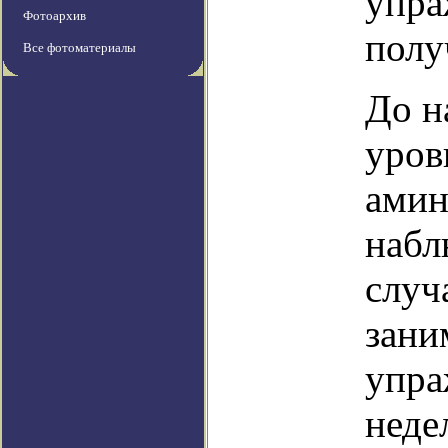
упра
Фотоархив
полу
Все фотоматериалы
До н
уров
амин
набл
случ
зани
упра
неде