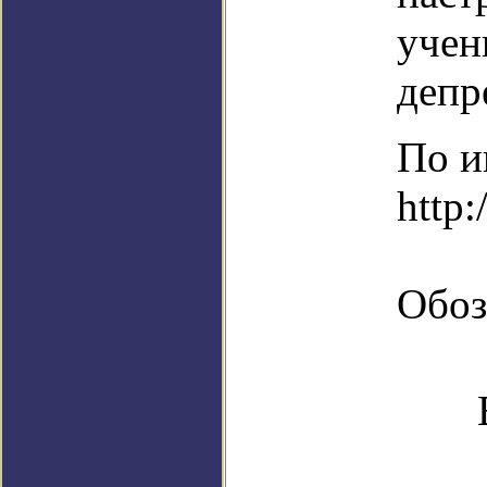
учен
депр
По и
http:
Обоз