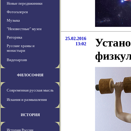
Новые передвжиники
Фотогалерея
Музыка
"Неизвестные" музеи
Риторика
25.02.2016
Устано
13:02
Русские храмы и
монастыри
физкул
Видеоархив
ФИЛОСОФИЯ
Современная русская мысль
Искания и размышления
ИСТОРИЯ
История России