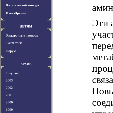
амин
Читательский конкурс
Илья-Премия
Эти 
ДЕТЯМ
учас
Электронные пампасы
пере
Фантастика
Форум
мета
АРХИВ
проц
Текущий
связ
2003
Повы
2002
2001
соед
2000
1999