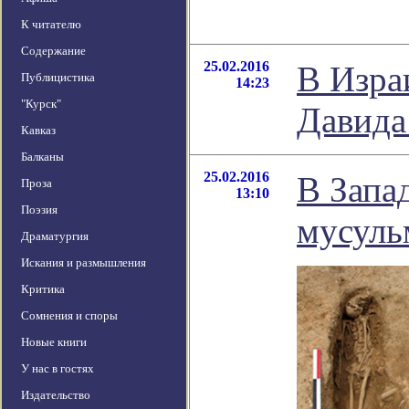
К читателю
Содержание
25.02.2016
В Изра
Публицистика
14:23
"Курск"
Давида
Кавказ
Балканы
25.02.2016
В Запа
Проза
13:10
Поэзия
мусуль
Драматургия
Искания и размышления
Критика
Сомнения и споры
Новые книги
У нас в гостях
Издательство