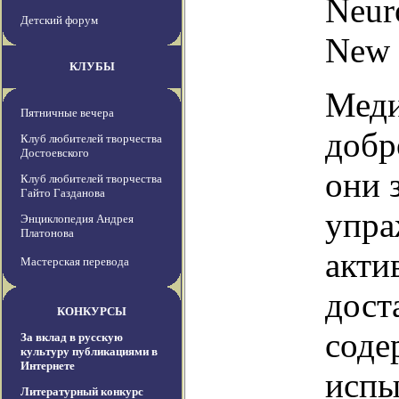
Neur
Детский форум
New S
КЛУБЫ
Меди
Пятничные вечера
добр
Клуб любителей творчества
Достоевского
они 
Клуб любителей творчества
Гайто Газданова
упра
Энциклопедия Андрея
Платонова
акти
Мастерская перевода
дост
КОНКУРСЫ
соде
За вклад в русскую
культуру публикациями в
Интернете
испы
Литературный конкурс