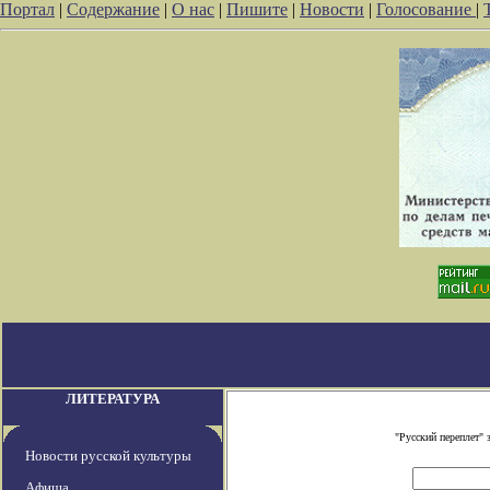
Портал
|
Содержание
|
О нас
|
Пишите
|
Новости
|
Голосование
|
ЛИТЕРАТУРА
"Русский переплет"
Новости русской культуры
Афиша