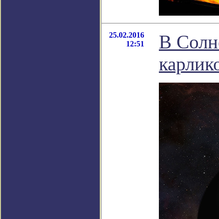
25.02.2016
В Солн
12:51
карлик