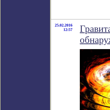
25.02.2016
Гравит
12:57
обнару