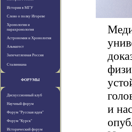
История в МГУ
Слово о полку Игореве
Хронология и
Меди
парахронология
Астрономия и Хронология
унив
Альмагест
дока
Запечатленная Россия
Сталиниана
физи
усто
ФОРУМЫ
голо
Дискуссионный клуб
Научный форум
и на
Форум "Русская идея"
опуб
Форум "Курск"
Исторический форум