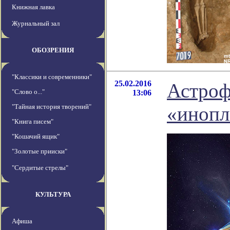
Книжная лавка
Журнальный зал
ОБОЗРЕНИЯ
"Классики и современники"
25.02.2016
Астроф
"Слово о..."
13:06
"Тайная история творений"
«инопл
"Книга писем"
"Кошачий ящик"
"Золотые прииски"
"Сердитые стрелы"
КУЛЬТУРА
Афиша