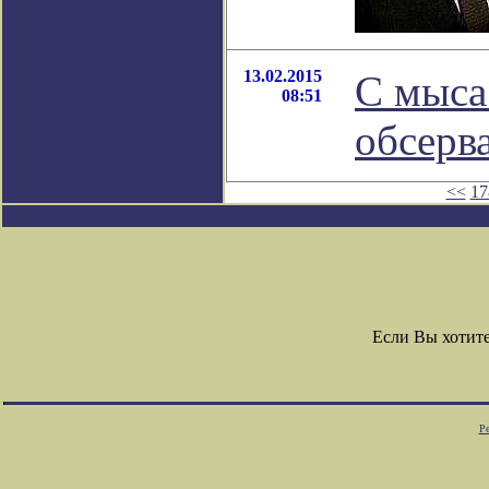
13.02.2015
С мыса
08:51
обсер
<<
17
Если Вы хотит
Ре