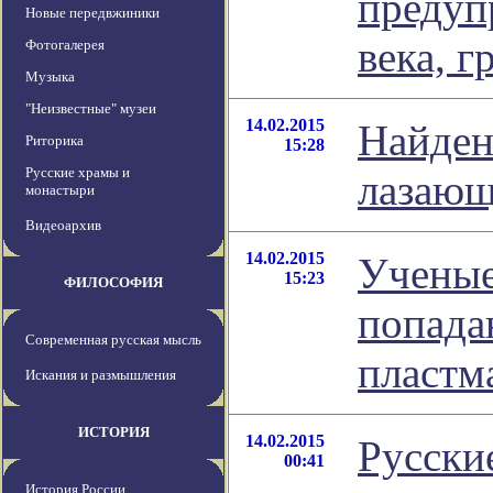
предуп
Новые передвжиники
века, 
Фотогалерея
Музыка
"Неизвестные" музеи
14.02.2015
Найден
Риторика
15:28
Русские храмы и
лазающ
монастыри
Видеоархив
14.02.2015
Ученые
15:23
ФИЛОСОФИЯ
попада
Современная русская мысль
пластм
Искания и размышления
ИСТОРИЯ
14.02.2015
Русски
00:41
История России