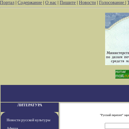
Портал
|
Содержание
|
О нас
|
Пишите
|
Новости
|
Голосование
|
ЛИТЕРАТУРА
"Русский переплет" за
Новости русской культуры
Афиша