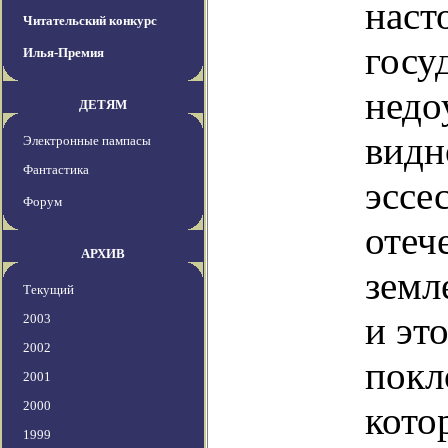
наст
Читательский конкурс
госу
Илья-Премия
недо
ДЕТЯМ
видн
Электронные пампасы
Фантастика
эссе
Форум
отеч
АРХИВ
земл
Текущий
и эт
2003
2002
покл
2001
2000
кото
1999