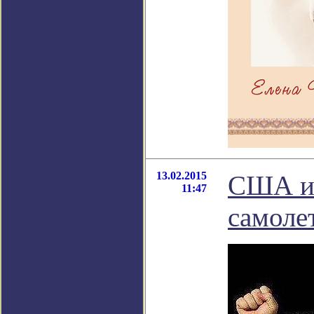
13.02.2015
США и 
11:47
самоле