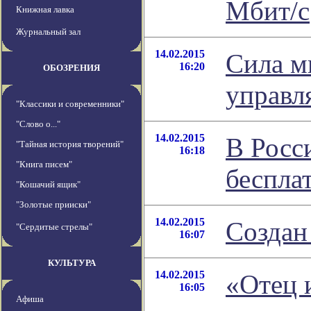
Мбит/с
Книжная лавка
Журнальный зал
14.02.2015
Сила м
16:20
ОБОЗРЕНИЯ
управл
"Классики и современники"
"Слово о..."
14.02.2015
В Росс
"Тайная история творений"
16:18
"Книга писем"
беспла
"Кошачий ящик"
"Золотые прииски"
14.02.2015
Создан
"Сердитые стрелы"
16:07
КУЛЬТУРА
14.02.2015
«Отец 
16:05
Афиша