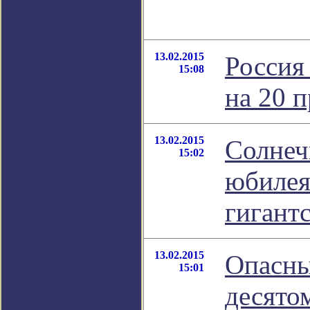
13.02.2015
Россия
15:08
на 20 
13.02.2015
Солнеч
15:02
юбилея
гигант
13.02.2015
Опасны
15:01
десято