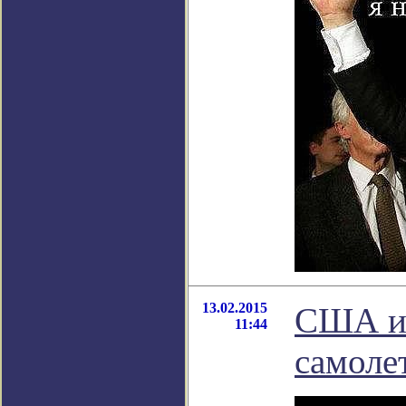
13.02.2015
США и 
11:44
самоле