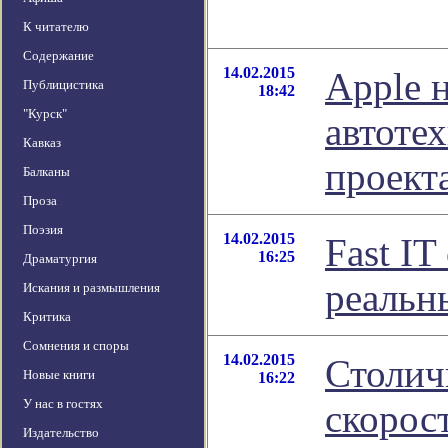
К читателю
Содержание
14.02.2015
Apple 
Публицистика
18:42
"Курск"
автоте
Кавказ
проект
Балканы
Проза
Поэзия
14.02.2015
Fast I
16:25
Драматургия
реальн
Искания и размышления
Критика
Сомнения и споры
14.02.2015
Столич
Новые книги
16:22
У нас в гостях
скорос
Издательство