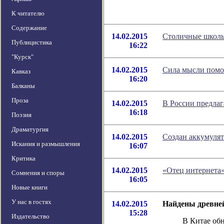
К читателю
Содержание
14.02.2015
Столичные школы 
Публицистика
16:22
"Курск"
14.02.2015
Сила мысли помог
Кавказ
16:20
Балканы
Проза
14.02.2015
В России предлаг
16:18
Поэзия
Драматургия
14.02.2015
Создан аккумулят
Искания и размышления
16:07
Критика
14.02.2015
«Отец интернета»
Сомнения и споры
16:05
Новые книги
У нас в гостях
14.02.2015
Найдены древне
15:28
Издательство
В Китае об