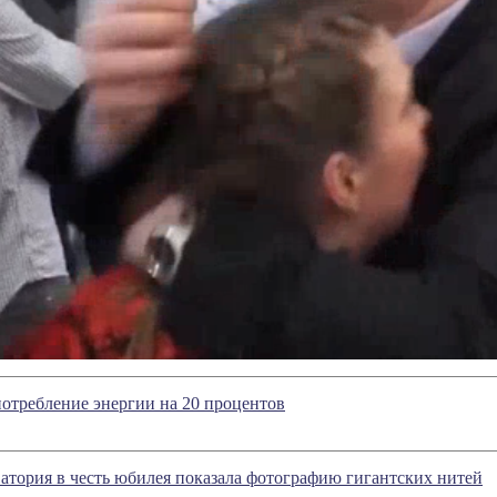
потребление энергии на 20 процентов
атория в честь юбилея показала фотографию гигантских нитей