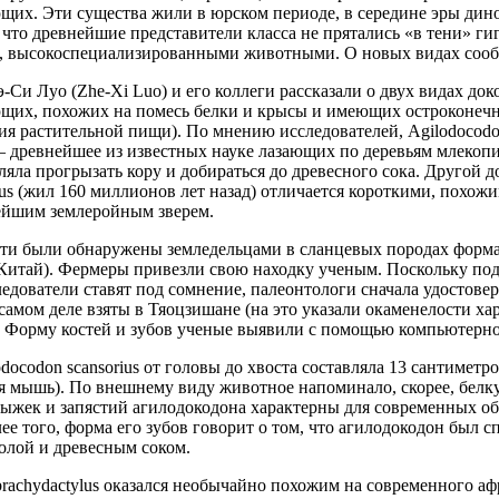
щих. Эти существа жили в юрском периоде, в середине эры дин
 что древнейшие представители класса не прятались «в тени» ги
 высокоспециализированными животными. О новых видах сообщ
Си Луо (Zhe-Xi Luo) и его коллеги рассказали о двух видах д
щих, похожих на помесь белки и крысы и имеющих остроконечн
я растительной пищи). По мнению исследователей, Agilodocodon
 — древнейшее из известных науке лазающих по деревьям млекоп
ляла прогрызать кору и добираться до древесного сока. Другой д
lus (жил 160 миллионов лет назад) отличается короткими, похож
ейшим землеройным зверем.
ти были обнаружены земледельцами в сланцевых породах форма
Китай). Фермеры привезли свою находку ученым. Поскольку под
едователи ставят под сомнение, палеонтологи сначала удостове
самом деле взяты в Тяоцзишане (на это указали окаменелости х
. Форму костей и зубов ученые выявили с помощью компьютерн
docodon scansorius от головы до хвоста составляла 13 сантиметр
я мышь). По внешнему виду животное напоминало, скорее, белку
дыжек и запястий агилодокодона характерны для современных об
лее того, форма его зубов говорит о том, что агилодокодон был с
олой и древесным соком.
brachydactylus оказался необычайно похожим на современного аф