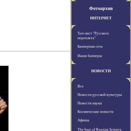
Фотоархив
ИНТЕРНЕТ
Топ-лист "Русского
переплета"
Баннерная сеть
Наши баннеры
НОВОСТИ
Все
Новости русской культуры
Новости науки
Космические новости
Афиша
The best of Russian Science