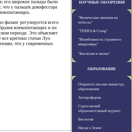
мов; его широкие пальцы были
НАУЧНЫЕ ОБОЗРЕНИЯ
 что у пальцев докофоссора
млекопитающих.
"Физические явления на
о фаланг регулируется всего
небесах"
образия млекопитающих и их
"TERRA & Comp"
ском периоде. Это объясняет
 все критики статьи Луо
"Неизбежность странного
генами, что у современных
микромира"
"Биология и жизнь"
ОБРАЗОВАНИЕ
Открытое письмо министру
образования
Антиреформа
Соросовский
образовательный журнал
Биология
Науки о Земле