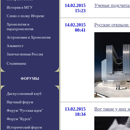
14.02.2015
Ученые подсчита
История в МГУ
15:23
Слово о полку Игореве
Хронология и
14.02.2015
Русские открыли 
парахронология
00:41
Астрономия и Хронология
Альмагест
Запечатленная Россия
Сталиниана
ФОРУМЫ
Дискуссионный клуб
Научный форум
13.02.2015
Вот такие у них 
Форум "Русская идея"
18:34
Форум "Курск"
Исторический форум