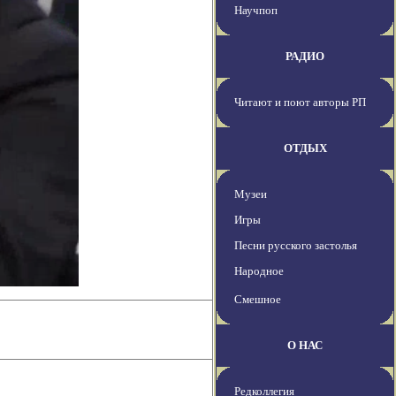
Научпоп
РАДИО
Читают и поют авторы РП
ОТДЫХ
Музеи
Игры
Песни русского застолья
Народное
Смешное
О НАС
Редколлегия