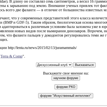
ridae). В длину он составлял семь сантиметров, а весил 16 грам
ены к зарыванию под землю. Внимание ученых привлек тот факт,
ось всего две фаланги — в отличие от большинства известных 
чают, что у современных представителей этого класса количеств
ми (BMP и GDF-5). Таким образом, биологическая основа много
 адаптироваться к различным условиям была заложена уже в юр
явления новых видов после вымирания динозавров. Впрочем, не
тем, что фаланги пальцев у докодонтов регулировались теми же 
ющих.
ии http://lenta.ru/news/2015/02/13/juramammals/
"
Terra & Comp
".
Выскажите свое мнение на: