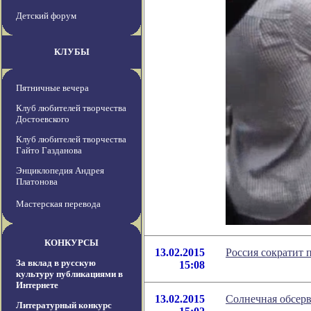
Детский форум
КЛУБЫ
Пятничные вечера
Клуб любителей творчества
Достоевского
Клуб любителей творчества
Гайто Газданова
Энциклопедия Андрея
Платонова
Мастерская перевода
КОНКУРСЫ
13.02.2015
Россия сократит 
За вклад в русскую
15:08
культуру публикациями в
Интернете
13.02.2015
Солнечная обсерв
Литературный конкурс