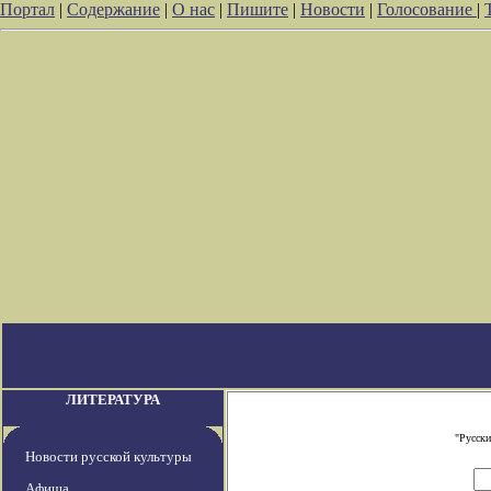
Портал
|
Содержание
|
О нас
|
Пишите
|
Новости
|
Голосование
|
ЛИТЕРАТУРА
"Русски
Новости русской культуры
Афиша