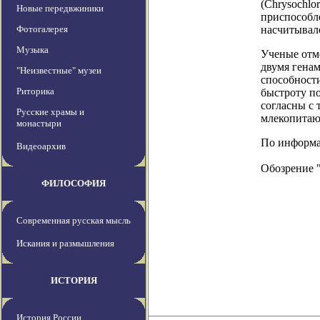
(Chrysochlo
Новые передвжиники
приспособл
Фотогалерея
насчитывал
Музыка
Ученые отме
двумя гена
"Неизвестные" музеи
способности
Риторика
быстроту по
согласны с 
Русские храмы и
млекопита
монастыри
По информац
Видеоархив
Обозрение 
ФИЛОСОФИЯ
Современная русская мысль
Искания и размышления
ИСТОРИЯ
История России