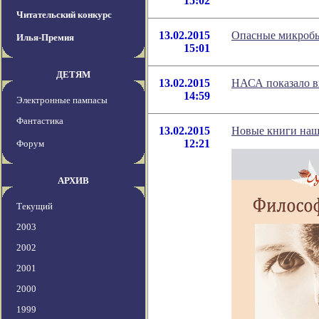
15:02
Читательский конкурс
13.02.2015
Опасные микробы
Илья-Премия
15:01
ДЕТЯМ
13.02.2015
НАСА показало в
14:59
Электронные пампасы
Фантастика
13.02.2015
Новые книги наш
12:21
Форум
АРХИВ
Текущий
2003
2002
2001
2000
1999