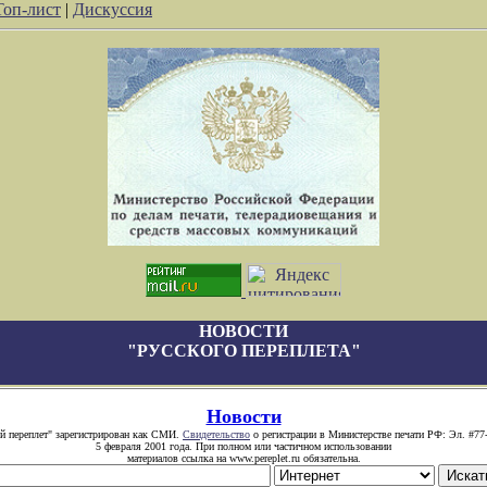
Топ-лист
|
Дискуссия
НОВОСТИ
"РУССКОГО ПЕРЕПЛЕТА"
Новости
й переплет" зарегистрирован как СМИ.
Свидетельство
о регистрации в Министерстве печати РФ: Эл. #77
5 февраля 2001 года. При полном или частичном использовании
материалов ссылка на www.pereplet.ru обязательна.