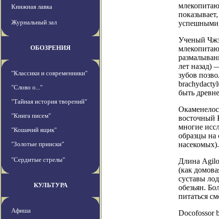
млекопитаю
Книжная лавка
показывает,
Журнальный зал
успешными,
Ученый Чжэ-
ОБОЗРЕНИЯ
млекопитаю
размалывани
лет назад)
"Классики и современники"
зубов позво
brachydacty
"Слово о..."
быть древн
"Тайная история творений"
Окаменелос
"Книга писем"
восточный 
многие иссл
"Кошачий ящик"
образцы на 
"Золотые прииски"
насекомых)
"Сердитые стрелы"
Длина Agilo
(как домова
суставы ло
КУЛЬТУРА
обезьян. Бо
питаться см
Афиша
Docofossor 