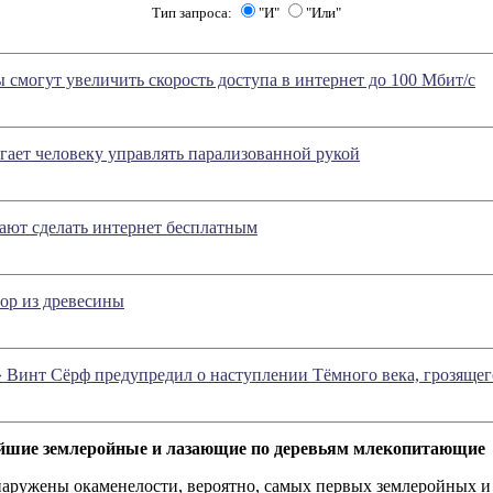
Тип запроса:
"И"
"Или"
смогут увеличить скорость доступа в интернет до 100 Мбит/с
ает человеку управлять парализованной рукой
ают сделать интернет бесплатным
ор из древесины
 Винт Сёрф предупредил о наступлении Тёмного века, грозящег
йшие землеройные и лазающие по деревьям млекопитающие
наружены окаменелости, вероятно, самых первых землеройных и