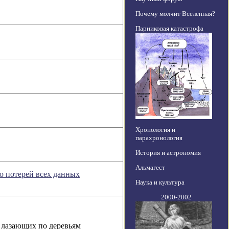
Почему молчит Вселенная?
Парниковая катастрофа
Хронология и
парахронология
История и астрономия
Альмагест
о потерей всех данных
Наука и культура
2000-2002
 лазающих по деревьям