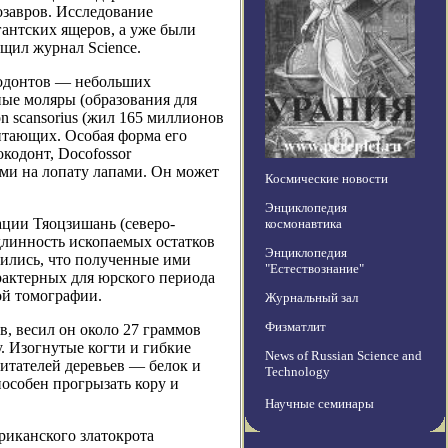
озавров. Исследование
гантских ящеров, а уже были
ил журнал Science.
окодонтов — небольших
ые моляры (образования для
 scansorius (жил 165 миллионов
итающих. Особая форма его
окодонт, Docofossor
ими на лопату лапами. Он может
Космические новости
Энциклопедия
ции Тяоцзишань (северо-
космонавтика
линность ископаемых остатков
Энциклопедия
рились, что полученные ими
"Естествознание"
арактерных для юрского периода
ой томографии.
Журнальный зал
Физматлит
ов, весил он около 27 граммов
. Изогнутые когти и гибкие
News of Russian Science and
итателей деревьев — белок и
Technology
пособен прогрызать кору и
Научные семинары
риканского златокрота