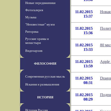
Новые передвжиники
Фотогалерея
11.02.2015
Новая
15:37
Музыка
"Неизвестные" музеи
11.02.2015
Полит
Риторика
15:36
Русские храмы и
монастыри
11.02.2015
80 ми
15:33
Видеоархив
11.02.2015
Apple
ФИЛОСОФИЯ
13:59
Современная русская мысль
11.02.2015
Drago
08:31
Искания и размышления
11.02.2015
Подпи
ИСТОРИЯ
08:29
История России