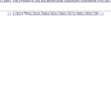
н совет для руководства космическим приборостроением России
<<
1781
|1782|
1783
|
1784
|
1785
|
1786
|
1787
|
1788
|
1789
|
1790
>>