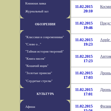
Книжная лавка
11.02.2015
Косми
20:10
Журнальный зал
11.02.2015
Предс
ОБОЗРЕНИЯ
19:46
"Классики и современники"
11.02.2015
Apple
19:23
"Слово о..."
"Тайная история творений"
11.02.2015
Автом
"Книга писем"
17:23
"Кошачий ящик"
11.02.2015
Дроны
"Золотые прииски"
17:03
"Сердитые стрелы"
11.02.2015
Дроны
КУЛЬТУРА
17:01
11.02.2015
Физик
Афиша
15:56