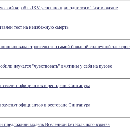
ческий корабль IXV успешно приводнился в Тихом океане
тавлен тест на неизбежную смерть
 анонсировала строительство самой большой солнечной электро
обили научатся "чувствовать" вмятины у себя на кузове
 заменят официантов в ресторане Сингапура
 заменят официантов в ресторане Сингапура
и предложили модель Вселенной без Большого взрыва