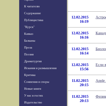
К читателю
Содержание
12.02.2015
Астро
Публицистика
16:19
"Курск"
12.02.2015
Канад
Кавказ
16:16
Балканы
Проза
12.02.2015
Биоло
16:14
Поэзия
Драматургия
12.02.2015
Если 
Искания и размышления
15:56
Критика
11.02.2015
Apple
Сомнения и споры
20:15
Новые книги
У нас в гостях
11.02.2015
Физик
20:13
Издательство