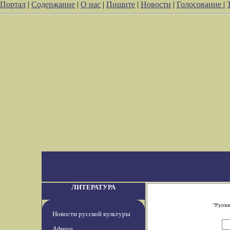
Портал
|
Содержание
|
О нас
|
Пишите
|
Новости
|
Голосование
|
ЛИТЕРАТУРА
"Русски
Новости русской культуры
Афиша