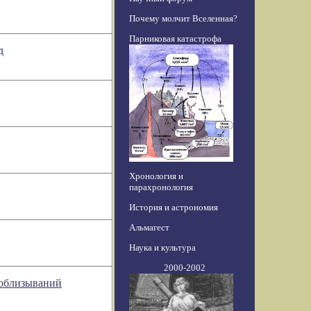
Почему молчит Вселенная?
Парниковая катастрофа
д
Хронология и
парахронология
История и астрономия
Альмагест
Наука и культура
2000-2002
 облизываний