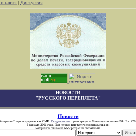
Топ-лист
|
Дискуссия
НОВОСТИ
"РУССКОГО ПЕРЕПЛЕТА"
Новости
й переплет" зарегистрирован как СМИ.
Свидетельство
о регистрации в Министерстве печати РФ: Эл. #77
5 февраля 2001 года. При полном или частичном использовании
материалов ссылка на www.pereplet.ru обязательна.