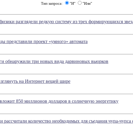
Тип запроса:
"И"
"Или"
физики разглядели редкую систему из трех формирующихся звез
цы представили проект «умного» автомата
ги обнаружили три новых вида дарвиновых вьюрков
взглянуть на Интернет вещей шире
 вложит 850 миллионов долларов в солнечную энергетику
и рассчитали количество необходимых для съедания чупа-чупса