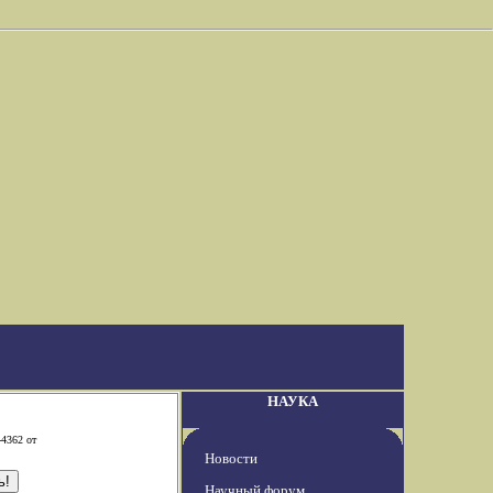
НАУКА
-4362 от
Новости
Научный форум