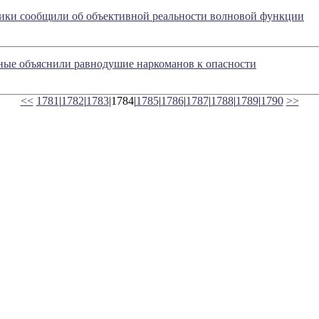
ики сообщили об объективной реальности волновой функции
ные объяснили равнодушие наркоманов к опасности
<<
1781
|
1782
|
1783
|1784|
1785
|
1786
|
1787
|
1788
|
1789
|
1790
>>