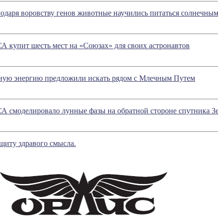
годаря воровству генов животные научились питаться солнечным
А купит шесть мест на «Союзах» для своих астронавтов
ную энергию предложили искать рядом с Млечным Путем
А смоделировало лунные фазы на обратной стороне спутника З
щиту здравого смысла.