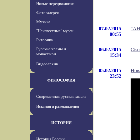
Новые передвжиники
Фотогалерея
Музыка
07.02.2015
"АН
"Неизвестные" музеи
00:55
Риторика
Русские храмы и
06.02.2015
Cis
монастыри
15:34
Видеоархив
05.02.2015
Нов
23:52
ФИЛОСОФИЯ
Современная русская мысль
Искания и размышления
ИСТОРИЯ
История России