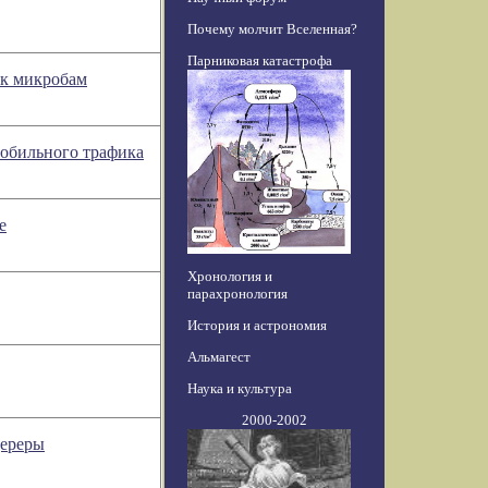
Почему молчит Вселенная?
Парниковая катастрофа
ик микробам
мобильного трафика
е
Хронология и
парахронология
История и астрономия
Альмагест
Наука и культура
2000-2002
Цереры