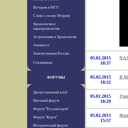
История в МГУ
Слово о полку Игореве
Хронология и
парахронология
Астрономия и Хронология
Альмагест
Запечатленная Россия
05.02.2015
NAS
Сталиниана
18:37
05.02.2015
В М
ФОРУМЫ
18:32
Дискуссионный клуб
05.02.2015
Уче
Научный форум
18:29
Форум "Русская идея"
05.02.2015
Физ
Форум "Курск"
15:57
Исторический форум