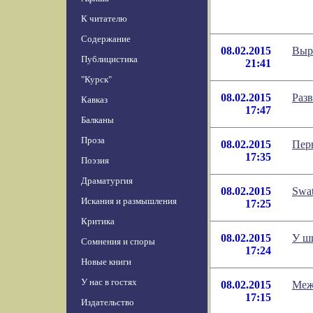
К читателю
Содержание
08.02.2015
Выр
Публицистика
21:41
"Курск"
08.02.2015
Раз
Кавказ
17:47
Балканы
Проза
08.02.2015
Пер
17:35
Поэзия
Драматургия
08.02.2015
Swa
Искания и размышления
17:25
Критика
08.02.2015
У ш
Сомнения и споры
17:24
Новые книги
У нас в гостях
08.02.2015
Меж
17:15
Издательство