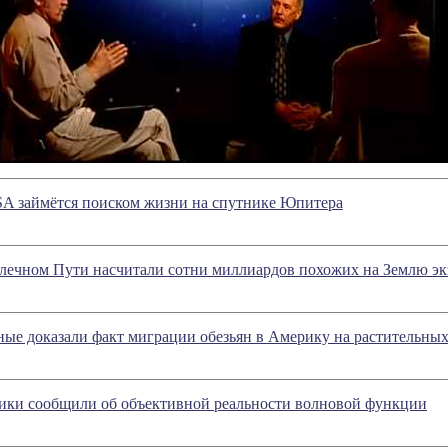
A займётся поиском жизни на спутнике Юпитера
лечном Пути насчитали сотни миллиардов похожих на Землю эк
ные доказали факт миграции обезьян в Америку на растительных
ики сообщили об объективной реальности волновой функции