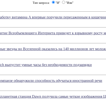
Тип запроса:
"И"
"Или"
аботку витамина A впервые поручили пересаженным в кишечн
витие Всеобъемлющего Интернета приведет к взрывному росту 
вые звезды во Вселенной оказались на 140 миллионов лет молож
tch выпустит умные часы без необходимости подзарядки
импанзе обнаружили способность обучаться иностранной речи
планетная станция Dawn получила самые четкие изображения 