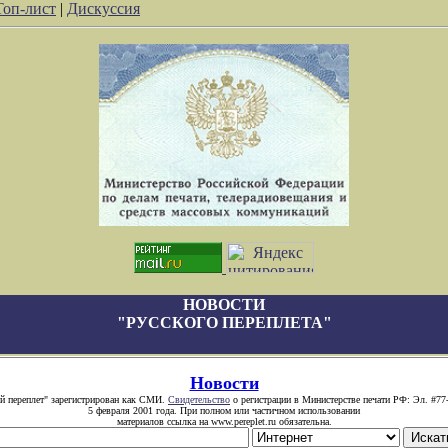
Топ-лист
|
Дискуссия
НОВОСТИ
"РУССКОГО ПЕРЕПЛЕТА"
Новости
й переплет" зарегистрирован как СМИ.
Свидетельство
о регистрации в Министерстве печати РФ: Эл. #77
5 февраля 2001 года. При полном или частичном использовании
материалов ссылка на www.pereplet.ru обязательна.