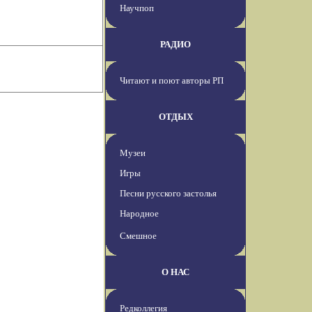
Научпоп
РАДИО
Читают и поют авторы РП
ОТДЫХ
Музеи
Игры
Песни русского застолья
Народное
Смешное
О НАС
Редколлегия