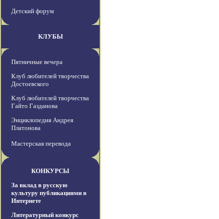
Детский форум
КЛУБЫ
Пятничные вечера
Клуб любителей творчества
Достоевского
Клуб любителей творчества
Гайто Газданова
Энциклопедия Андрея
Платонова
Мастерская перевода
КОНКУРСЫ
За вклад в русскую
культуру публикациями в
Интернете
Литературный конкурс