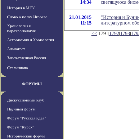
14:34
светящуюся биом
История в МГУ
Слово о полку Игореве
21.01.2015
"История и Бунин
11:15
литературном об
Хронология и
парахронология
<<
1791|
1792
|
1793
|
179
Астрономия и Хронология
Альмагест
Запечатленная Россия
Сталиниана
ФОРУМЫ
Дискуссионный клуб
Научный форум
Форум "Русская идея"
Форум "Курск"
Исторический форум