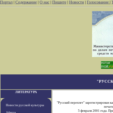
Портал
|
Содержание
|
О нас
|
Пишите
|
Новости
|
Голосование
|
"РУССК
ЛИТЕРАТУРА
"Русский переплет" зарегистрирован 
Новости русской культуры
печати
5 февраля 2001 года. П
Афиша