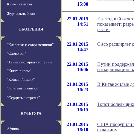
15:08
Книжная лавка
Журнальный зал
22.01.2015
Ежегодный отчет
14:51
показывает: разр
ОБОЗРЕНИЯ
растет
22.01.2015
Cisco расширяет 
"Классики и современники"
14:47
"Слово о..."
"Тайная история творений"
22.01.2015
Путин поддержал
10:06
госкорпорацию н
"Книга писем"
"Кошачий ящик"
21.01.2015
В Китае жилые до
"Золотые прииски"
16:23
"Сердитые стрелы"
21.01.2015
Топот болельщико
16:15
КУЛЬТУРА
21.01.2015
США пробурили 
Афиша
16:10
скважину