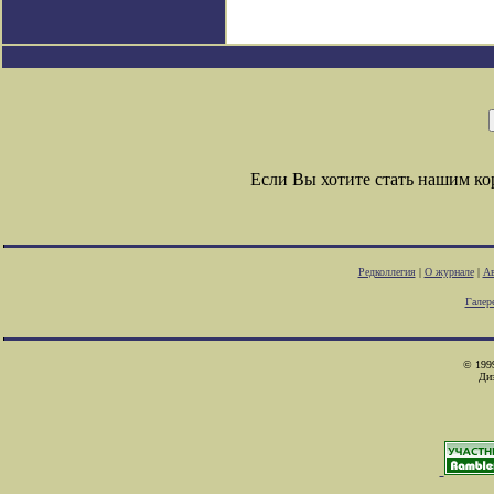
Если Вы хотите стать нашим к
Редколлегия
|
О журнале
|
Ав
Галер
© 1999
Ди