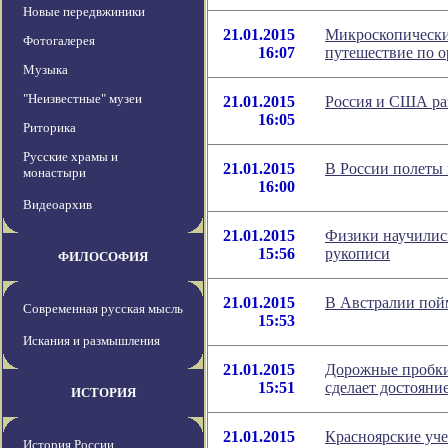
Новые передвжиники
21.01.2015
Микроскопически
Фотогалерея
16:07
путешествие по 
Музыка
"Неизвестные" музеи
21.01.2015
Россия и США раз
16:05
Риторика
Русские храмы и
21.01.2015
В России полеты
монастыри
16:00
Видеоархив
21.01.2015
Физики научилис
15:56
рукописи
ФИЛОСОФИЯ
21.01.2015
В Австралии пой
Современная русская мысль
15:53
Искания и размышления
21.01.2015
Дорожные пробки
15:51
сделает достояни
ИСТОРИЯ
21.01.2015
Красноярские уч
История России