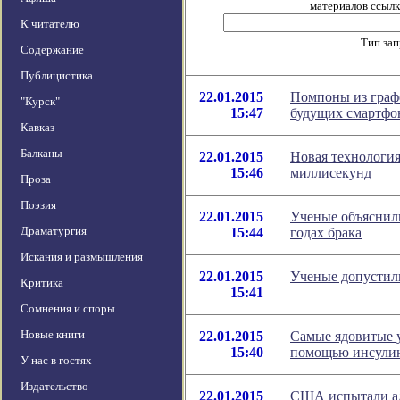
материалов ссылка
К читателю
Тип за
Содержание
Публицистика
22.01.2015
Помпоны из граф
"Курск"
15:47
будущих смартфо
Кавказ
Балканы
22.01.2015
Новая технология
15:46
миллисекунд
Проза
Поэзия
22.01.2015
Ученые объяснили
Драматургия
15:44
годах брака
Искания и размышления
22.01.2015
Ученые допустил
Критика
15:41
Сомнения и споры
Новые книги
22.01.2015
Самые ядовитые у
15:40
помощью инсули
У нас в гостях
Издательство
22.01.2015
США испытали ад