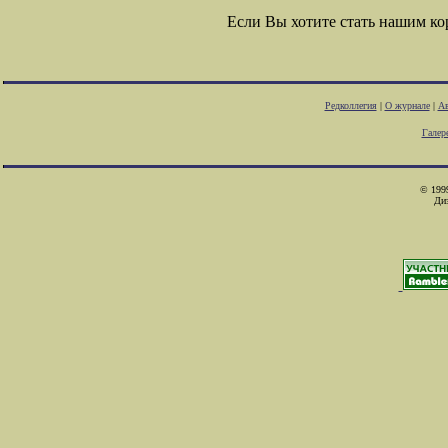
Если Вы хотите стать нашим к
Редколлегия
|
О журнале
|
Ав
Галер
© 1999
Ди