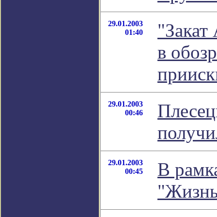
29.01.2003
"Закат
01:40
в обоз
прииск
29.01.2003
Плесец
00:46
получи
29.01.2003
В рамк
00:45
"Жизнь