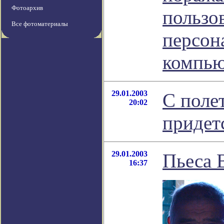
Фотоархив
пользо
Все фотоматериалы
персон
компью
29.01.2003
С поле
20:02
придет
29.01.2003
Пьеса 
16:37