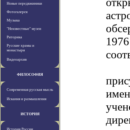
отк
Новые передвжиники
астр
Фотогалерея
Музыка
обсе
"Неизвестные" музеи
Риторика
19
Русские храмы и
монастыри
соот
Видеоархив
Сви
ФИЛОСОФИЯ
прис
Современная русская мысль
имен
Искания и размышления
учен
ИСТОРИЯ
дир
История России