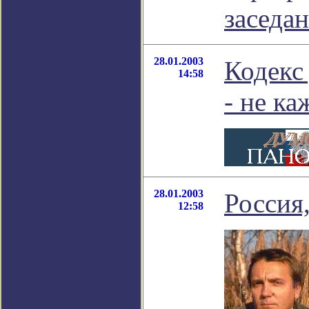
заседан
28.01.2003
Кодекс
14:58
- не к
28.01.2003
Россия
12:58