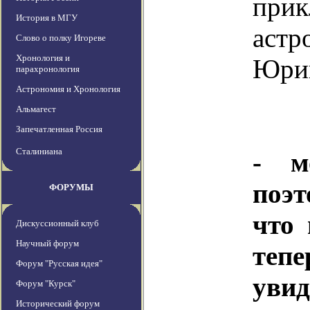
прик
История в МГУ
ас
Слово о полку Игореве
Хронология и
Юри
парахронология
Астрономия и Хронология
Альмагест
Запечатленная Россия
Сталиниана
- м
поэт
ФОРУМЫ
что 
Дискуссионный клуб
Научный форум
те
Форум "Русская идея"
увид
Форум "Курск"
Исторический форум