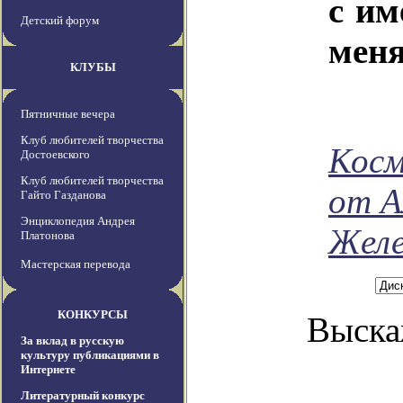
с им
Детский форум
меня
КЛУБЫ
Пятничные вечера
Клуб любителей творчества
Косм
Достоевского
Клуб любителей творчества
от А
Гайто Газданова
Энциклопедия Андрея
Желе
Платонова
Мастерская перевода
КОНКУРСЫ
Выска
За вклад в русскую
культуру публикациями в
Интернете
Литературный конкурс