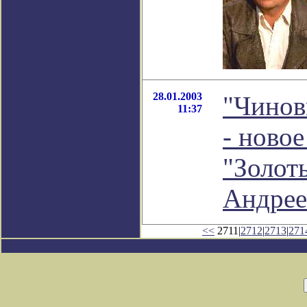
28.01.2003
"Чинов
11:37
- новое
"Золот
Андрее
<<
2711|
2712
|
2713
|
271