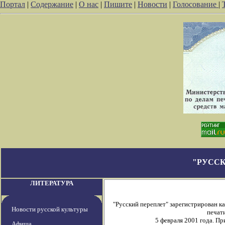
Портал
|
Содержание
|
О нас
|
Пишите
|
Новости
|
Голосование
|
"РУССК
ЛИТЕРАТУРА
"Русский переплет" зарегистрирован 
Новости русской культуры
печати
5 февраля 2001 года. П
Афиша