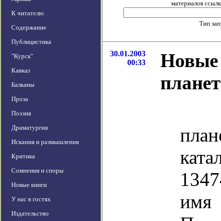
материалов ссылка
К читателю
Тип за
Содержание
Публицистика
30.01.2003
Новые
"Курск"
00:33
Кавказ
планет
Балканы
Проза
От
Поэзия
Драматургия
план
Искания и размышления
ката
Критика
Сомнения и споры
1347
Новые книги
им
У нас в гостях
Издательство