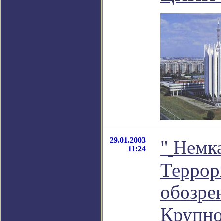
29.01.2003
"
Немка
11:24
Террори
обозре
Крупно