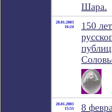
Шара.
28.01.2003
150 ле
16:24
русско
публиц
Соловь
28.01.2003
8 февр
15:53