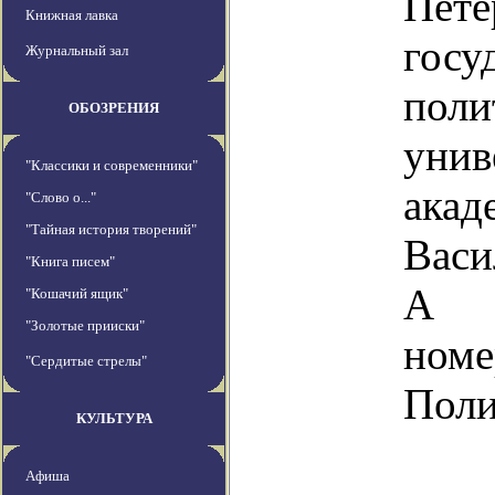
Пете
Книжная лавка
госу
Журнальный зал
поли
ОБОЗРЕНИЯ
унив
"Классики и современники"
ака
"Слово о..."
"Тайная история творений"
Васи
"Книга писем"
А 
"Кошачий ящик"
"Золотые прииски"
номе
"Сердитые стрелы"
Полит
КУЛЬТУРА
Ас
Афиша