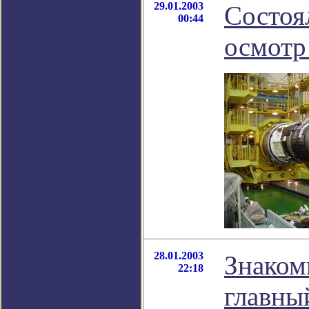
29.01.2003
Состоя
00:44
осмотр
28.01.2003
Знаком
22:18
главны