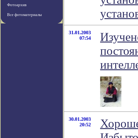
Фотоархив
устано
Все фотоматериалы
31.01.2003
Изучен
07:54
постоя
интелл
30.01.2003
Хороше
20:52
Избыто