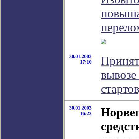
повыша
перело
30.01.2003
Принят
17:10
вывозе
старто
30.01.2003
Норве
16:23
средст