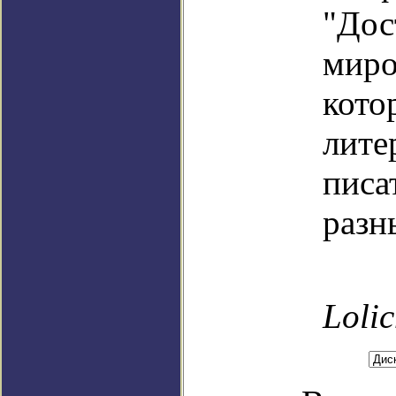
"Дос
миро
кото
лите
писа
разн
Loli