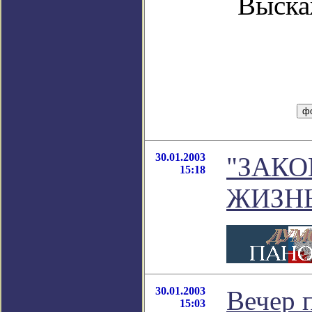
Выска
30.01.2003
"ЗАК
15:18
ЖИЗНЬ
30.01.2003
Вечер 
15:03