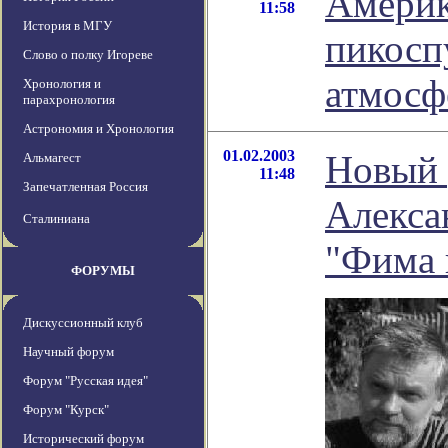
Америк
11:58
История в МГУ
пикосп
Слово о полку Игореве
атмосф
Хронология и
парахронология
Астрономия и Хронология
01.02.2003
Новый 
Альмагест
11:48
Запечатленная Россия
Алекса
Сталиниана
"Фима 
ФОРУМЫ
Дискуссионный клуб
Научный форум
Форум "Русская идея"
Форум "Курск"
Исторический форум