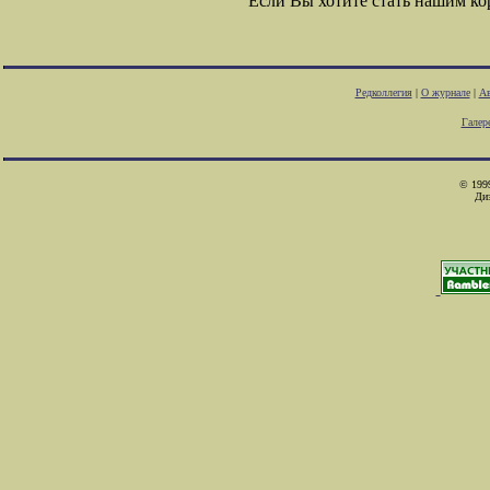
Если Вы хотите стать нашим к
Редколлегия
|
О журнале
|
Ав
Галер
© 1999
Ди