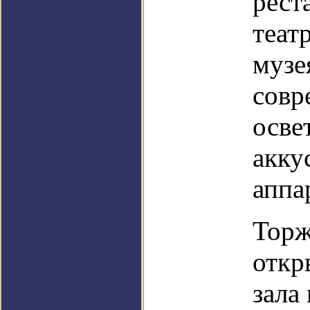
рест
теат
музе
совр
осве
акку
аппа
Торж
откр
зала