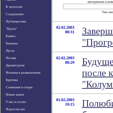
материалов ссылка
К читателю
Тип за
Содержание
Публицистика
02.02.2003
Заверш
"Курск"
00:31
Кавказ
"Прогр
Балканы
Проза
02.02.2003
Поэзия
Будуще
00:29
Драматургия
после 
Искания и размышления
Критика
"Колум
Сомнения и споры
Новые книги
01.02.2003
Полюби
У нас в гостях
19:15
Издательство