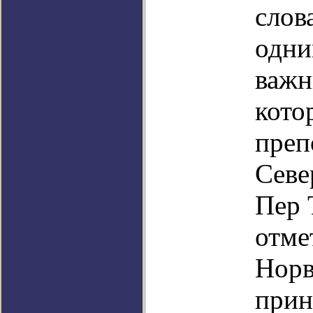
слов
одни
важн
кото
преп
Севе
Пер 
отме
Норв
прин