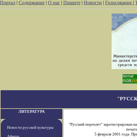
Портал
|
Содержание
|
О нас
|
Пишите
|
Новости
|
Голосование
|
"РУССК
ЛИТЕРАТУРА
"Русский переплет" зарегистрирован 
Новости русской культуры
печати
5 февраля 2001 года. П
Афиша