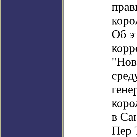
прав
коро
Об э
корр
"Нов
сред
гене
коро
в Са
Пер 