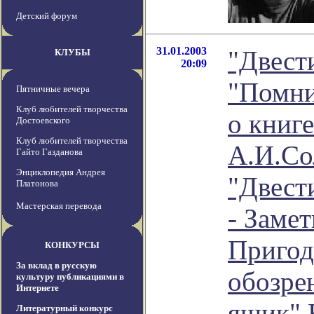
Детский форум
31.01.2003
"Двест
КЛУБЫ
20:09
"Помни
Пятничные вечера
Клуб любителей творчества
о книге
Достоевского
Клуб любителей творчества
А.И.С
Гайто Газданова
Энциклопедия Андрея
"Двести
Платонова
Мастерская перевода
- Заме
Пригод
КОНКУРСЫ
За вклад в русскую
обозре
культуру публикациями в
Интернете
ящик" 
Литературный конкурс