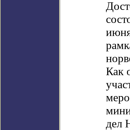
Дост
сост
июня
рамк
норв
Как 
учас
меро
мини
дел 