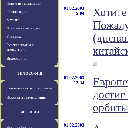
Новые передвжиники
01.02.2003
Хотите
Фотогалерея
15:04
Музыка
Пожалу
"Неизвестные" музеи
(диспа
Риторика
Русские храмы и
китайс
монастыри
Видеоархив
ФИЛОСОФИЯ
01.02.2003
Европе
12:34
Современная русская мысль
достиг
Искания и размышления
орбит
ИСТОРИЯ
01.02.2003
История России