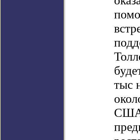
оказ
помо
встр
подд
Толл
буде
тыс 
окол
США/
пред