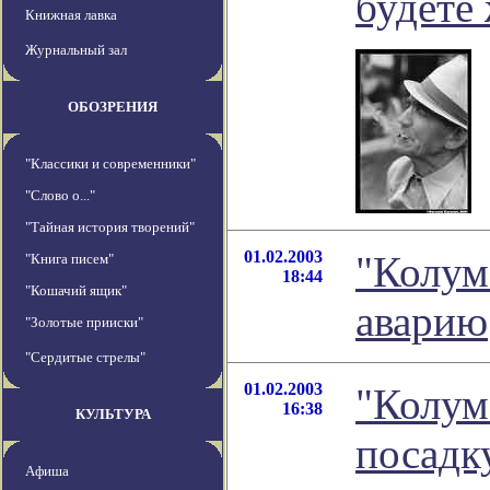
будете
Книжная лавка
Журнальный зал
ОБОЗРЕНИЯ
"Классики и современники"
"Слово о..."
"Тайная история творений"
01.02.2003
"Колум
"Книга писем"
18:44
"Кошачий ящик"
аварию
"Золотые прииски"
"Сердитые стрелы"
01.02.2003
"Колум
16:38
КУЛЬТУРА
посадк
Афиша