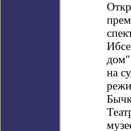
Откр
пре
спек
Ибсе
дом"
на с
режи
Бычк
Теат
музе