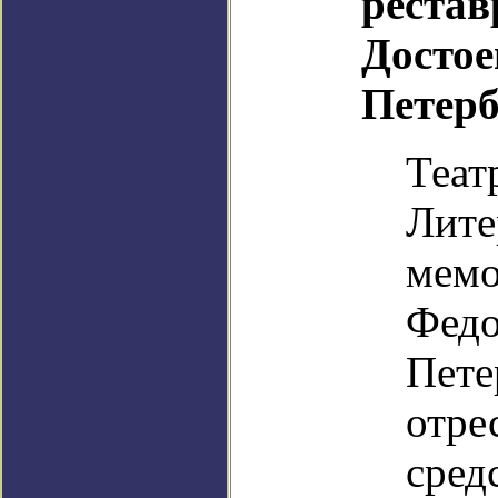
рестав
Достое
Петерб
Теат
Лите
мемо
Федо
Пете
отре
сред