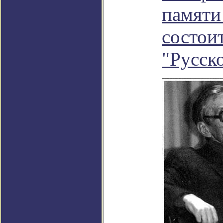
памяти
состоит
"Русск