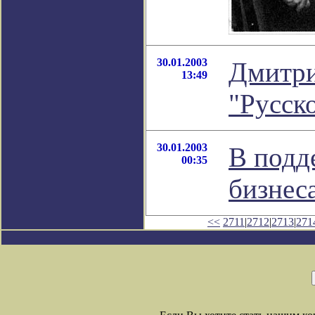
30.01.2003
Дмитри
13:49
"Русск
30.01.2003
В подд
00:35
бизнес
<<
2711
|
2712
|
2713
|
271