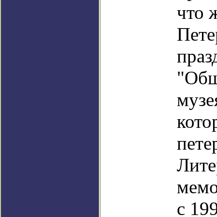
что 
Пете
праз
"Общ
музе
кото
пете
Лите
мемо
с 199