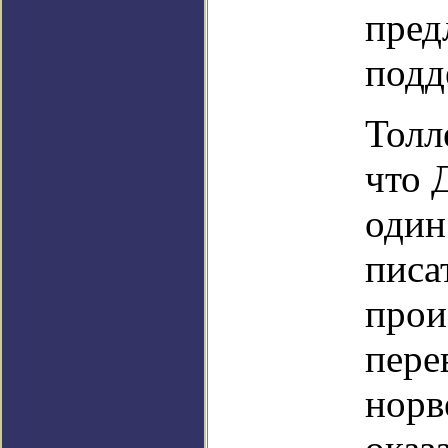
пред
подд
Толл
что 
один
писа
прои
пере
норв