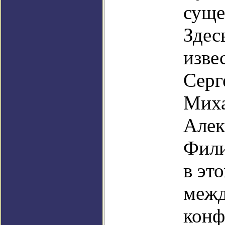
суще
Здес
изве
Серг
Миха
Алек
Фили
в эт
межд
конф