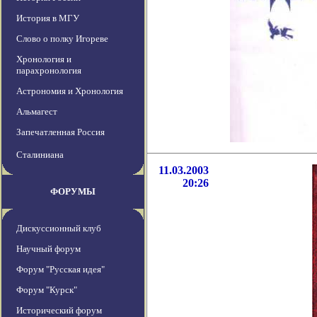
История в МГУ
Слово о полку Игореве
Хронология и
парахронология
Астрономия и Хронология
Альмагест
Запечатленная Россия
Сталиниана
11.03.2003
20:26
ФОРУМЫ
Дискуссионный клуб
Научный форум
Форум "Русская идея"
Форум "Курск"
Исторический форум