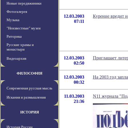
Новые передвжиники
Фотогалерея
12.03.2003
Курение вредит н
Музыка
07:11
"Неизвестные" музеи
Риторика
Русские храмы и
монастыри
12.03.2003
Приглашает лит
Видеоархив
02:50
ФИЛОСОФИЯ
12.03.2003
На 2003 год запл
00:32
Современная русская мысль
11.03.2003
N11 журнала "По
Искания и размышления
21:36
ИСТОРИЯ
История России