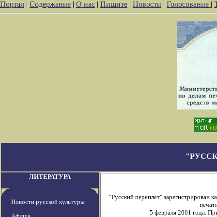
Портал
|
Содержание
|
О нас
|
Пишите
|
Новости
|
Голосование
|
"РУССК
ЛИТЕРАТУРА
"Русский переплет" зарегистрирован 
Новости русской культуры
печати
5 февраля 2001 года. П
Афиша