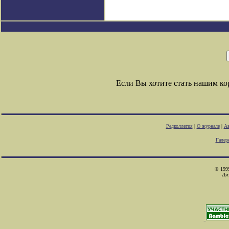
Если Вы хотите стать нашим к
Редколлегия
|
О журнале
|
Ав
Галер
© 1999
Ди