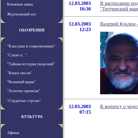
12.03.2003
В расписании по
Книжная лавка
16:36
"Тютчевский мар
Журнальный зал
12.03.2003
Валерий Куклин -
12:23
ОБОЗРЕНИЯ
"Классики и современники"
"Слово о..."
"Тайная история творений"
"Книга писем"
"Кошачий ящик"
"Золотые прииски"
"Сердитые стрелы"
12.03.2003
К вопросу о чад
07:15
КУЛЬТУРА
Афиша