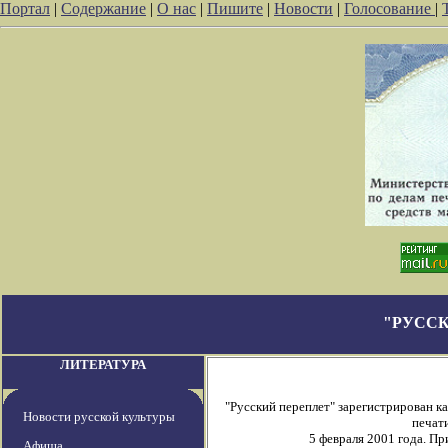
Портал
|
Содержание
|
О нас
|
Пишите
|
Новости
|
Голосование
|
"РУССК
ЛИТЕРАТУРА
"Русский переплет" зарегистрирован 
Новости русской культуры
печати
5 февраля 2001 года. П
Афиша