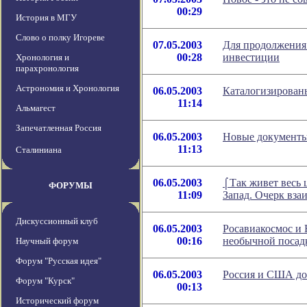
00:29
История в МГУ
Слово о полку Игореве
07.05.2003
Для продолжения
00:28
инвестиции
Хронология и
парахронология
Астрономия и Хронология
06.05.2003
Каталогизирован
11:14
Альмагест
Запечатленная Россия
06.05.2003
Новые документы 
11:13
Сталиниана
06.05.2003
⌠Так живет весь 
ФОРУМЫ
11:09
Запад. Очерк вз
Дискуссионный клуб
06.05.2003
Росавиакосмос и
00:16
необычной посад
Научный форум
Форум "Русская идея"
06.05.2003
Россия и США до
Форум "Курск"
00:13
Исторический форум