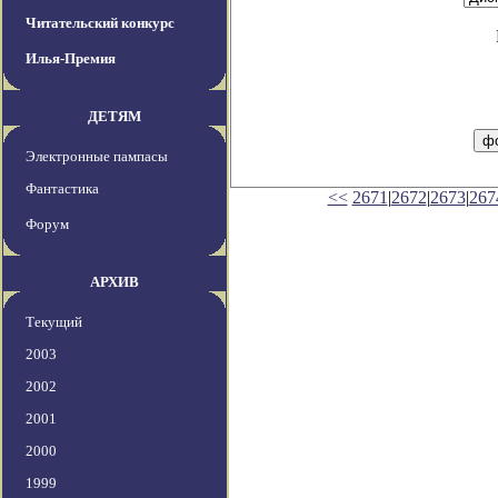
Читательский конкурс
Илья-Премия
ДЕТЯМ
Электронные пампасы
Фантастика
<<
2671
|
2672
|
2673
|
267
Форум
АРХИВ
Текущий
2003
2002
2001
2000
1999