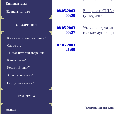
Книжная лавка
08.05.2003
В апреле в США з
Журнальный зал
00:29
ту неудачно
ОБОЗРЕНИЯ
08.05.2003
Уточнена дата за
00:27
телекоммуникаци
"Классики и современники"
07.05.2003
"Слово о..."
21:09
"Тайная история творений"
"Книга писем"
"Кошачий ящик"
"Золотые прииски"
"Сердитые стрелы"
КУЛЬТУРА
(рецензия на кн
Афиша