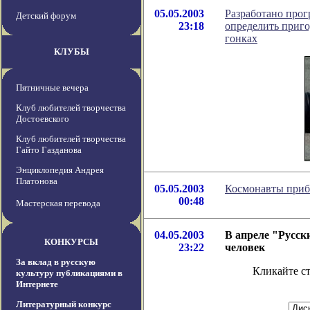
05.05.2003
Разработано прог
Детский форум
23:18
определить приго
гонках
КЛУБЫ
Пятничные вечера
Клуб любителей творчества
Достоевского
Клуб любителей творчества
Гайто Газданова
Энциклопедия Андрея
Платонова
05.05.2003
Космонавты приб
00:48
Мастерская перевода
04.05.2003
В апреле "Русски
КОНКУРСЫ
23:22
человек
За вклад в русскую
Кликайте с
культуру публикациями в
Интернете
Литературный конкурс