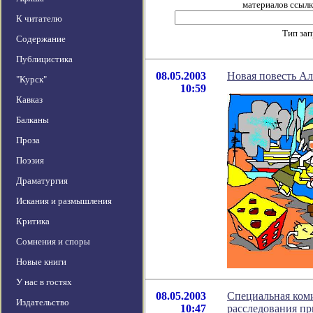
материалов ссылка
К читателю
Тип за
Содержание
Публицистика
08.05.2003
Новая повесть А
"Курск"
10:59
Кавказ
Балканы
Проза
Поэзия
Драматургия
Искания и размышления
Критика
Сомнения и споры
Новые книги
У нас в гостях
08.05.2003
Специальная коми
Издательство
10:47
расследования п