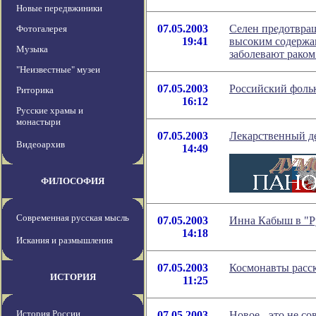
Новые передвжиники
07.05.2003
Селен предотвра
Фотогалерея
19:41
высоким содержан
Музыка
заболевают раком
"Неизвестные" музеи
07.05.2003
Российский фоль
Риторика
16:12
Русские храмы и
монастыри
07.05.2003
Лекарственный д
Видеоархив
14:49
ФИЛОСОФИЯ
Современная русская мысль
07.05.2003
Инна Кабыш в "Р
14:18
Искания и размышления
07.05.2003
Космонавты расск
ИСТОРИЯ
11:25
История России
07.05.2003
Новое - это не со