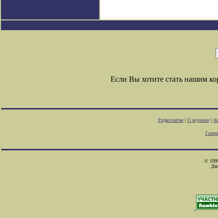
Если Вы хотите стать нашим к
Редколлегия
|
О журнале
|
Ав
Галер
© 1999
Ди