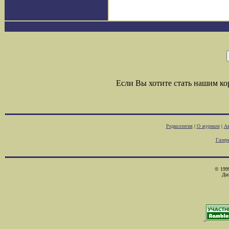
Если Вы хотите стать нашим к
Редколлегия
|
О журнале
|
Ав
Галер
© 1999
Ди