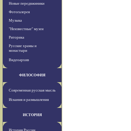
Новые передвжиники
Фотогалерея
Музыка
"Неизвестные" музеи
Риторика
Русские храмы и
монастыри
Видеоархив
ФИЛОСОФИЯ
Современная русская мысль
Искания и размышления
ИСТОРИЯ
История России