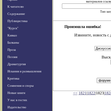
материалов ссылка
К читателю
Тип за
Содержание
Публицистика
Произошла ошибка!
"Курск"
Извините, новость с 
Кавказ
Балканы
Проза
Поэзия
Выска
Драматургия
Искания и размышления
Критика
Сомнения и споры
Новые книги
<<
1821
|
1822
|1823|
182
У нас в гостях
Издательство