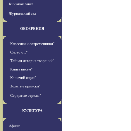
Книжная лавка
Журнальный зал
ОБОЗРЕНИЯ
"Классики и современники"
"Слово о..."
"Тайная история творений"
"Книга писем"
"Кошачий ящик"
"Золотые прииски"
"Сердитые стрелы"
КУЛЬТУРА
Афиша