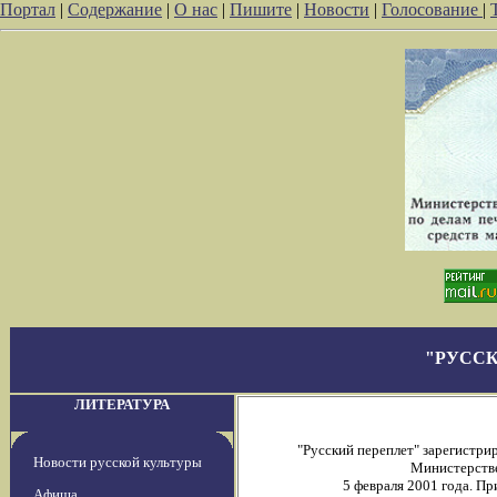
Портал
|
Содержание
|
О нас
|
Пишите
|
Новости
|
Голосование
|
"РУССК
ЛИТЕРАТУРА
"Русский переплет" зарегистр
Новости русской культуры
Министерстве
5 февраля 2001 года. П
Афиша