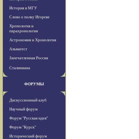
История в МГУ
Слово о полку Игореве
Хронология и
парахронология
Астрономия и Хронология
Альмагест
Запечатленная Россия
Сталиниана
ФОРУМЫ
Дискуссионный клуб
Научный форум
Форум "Русская идея"
Форум "Курск"
Исторический форум