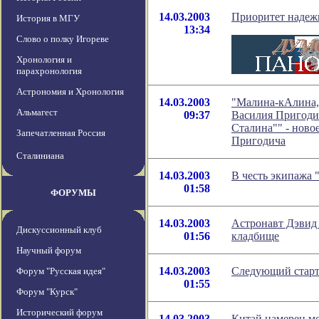
14.03.2003
Приоритет надеж
История в МГУ
13:34
Слово о полку Игореве
Хронология и
парахронология
Астрономия и Хронология
14.03.2003
"Малина-кАлина, 
Альмагест
09:37
Василия Пригодич
Сталина"" - ново
Запечатленная Россия
Пригодича
Сталиниана
14.03.2003
В честь экипажа
01:58
ФОРУМЫ
14.03.2003
Астронавт Дэвид
Дискуссионный клуб
01:56
кладбище
Научный форум
14.03.2003
Следующий старт 
Форум "Русская идея"
01:55
Форум "Курск"
Исторический форум
14.03.2003
Китай намерен мо