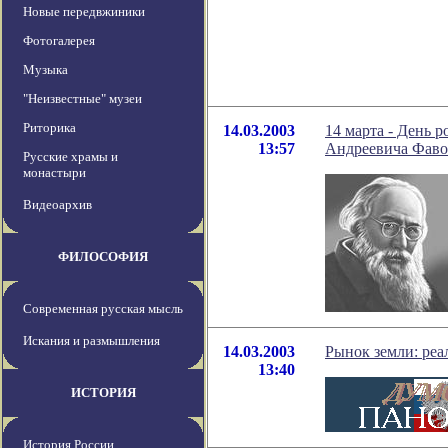
Новые передвжиники
Фотогалерея
Музыка
"Неизвестные" музеи
Риторика
14.03.2003
14 марта - День 
13:57
Андреевича Фавор
Русские храмы и
монастыри
Видеоархив
ФИЛОСОФИЯ
Современная русская мысль
Искания и размышления
14.03.2003
Рынок земли: реа
13:40
ИСТОРИЯ
История России