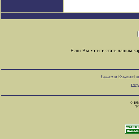
Если Вы хотите стать нашим к
Редколлегия
|
О журнале
|
Ав
Галер
© 1999
Ди