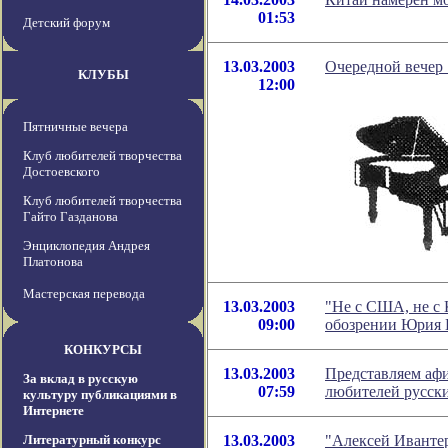
01:53
Детский форум
13.03.2003
Очередной вечер 
КЛУБЫ
12:00
Пятничные вечера
Клуб любителей творчества
Достоевского
Клуб любителей творчества
Гайто Газданова
Энциклопедия Андрея
Платонова
Мастерская перевода
13.03.2003
"Не с США, не с 
09:00
обозрении Юрия 
КОНКУРСЫ
13.03.2003
Представляем афи
За вклад в русскую
07:59
любителей русски
культуру публикациями в
Интернете
Литературный конкурс
13.03.2003
"Алексей Ивантер