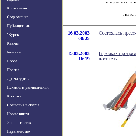
материалов ссылка
К читателю
Тип за
Содержание
Публицистика
16.03.2003
Состоялась пресс
"Курск"
00:25
Кавказ
Балканы
15.03.2003
В рамках програм
16:19
носителя
Проза
Поэзия
Драматургия
Искания и размышления
Критика
Сомнения и споры
Новые книги
У нас в гостях
Издательство