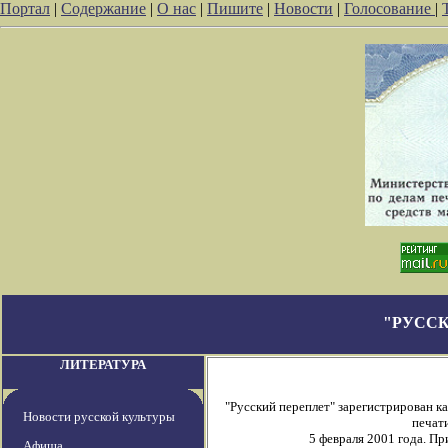
Портал
|
Содержание
|
О нас
|
Пишите
|
Новости
|
Голосование
|
"РУССК
ЛИТЕРАТУРА
"Русский переплет" зарегистрирован 
Новости русской культуры
печати
5 февраля 2001 года. П
Афиша