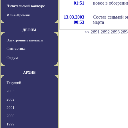
01:51
новое в обозрен
Читательский конкурс
Илья-Премия
13.03.2003
Состав седьмой э
00:53
марта
ДЕТЯМ
<<
2691
|
2692
|
2693
|
269
Электронные пампасы
Фантастика
Форум
АРХИВ
Текущий
2003
2002
2001
2000
1999