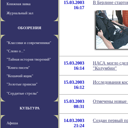
15.03.2003
В Берлине стартов
Книжная лавка
16:17
Журнальный зал
ОБОЗРЕНИЯ
"Классики и современники"
"Слово о..."
"Тайная история творений"
15.03.2003
НАСА могло сдела
"Книга писем"
16:14
"Колумбии"
"Кошачий ящик"
15.03.2003
Исследования ко
"Золотые прииски"
16:12
"Сердитые стрелы"
15.03.2003
Отмечены новые 
08:31
КУЛЬТУРА
14.03.2003
Создан первый пр
Афиша
21:24