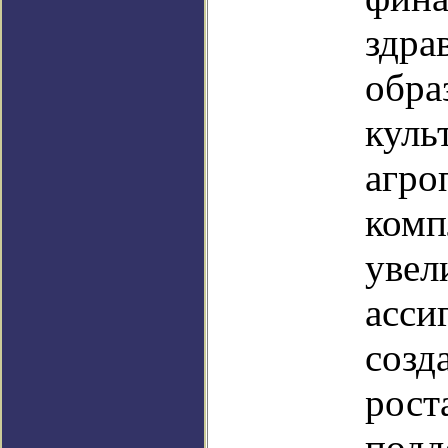
здра
обра
куль
агро
комп
увел
асси
созд
рост
подд