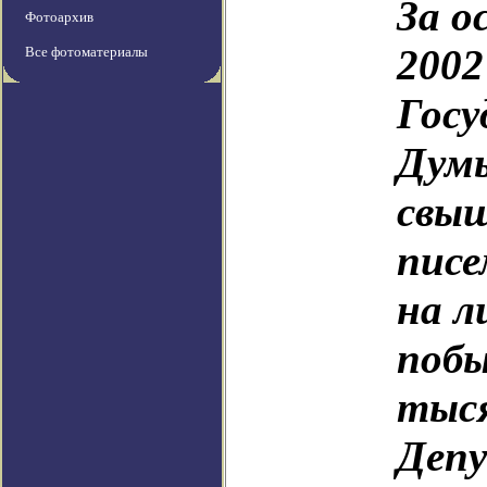
За о
Фотоархив
2002
Все фотоматериалы
Госу
Дум
свыш
писе
на л
побы
тыся
Деп