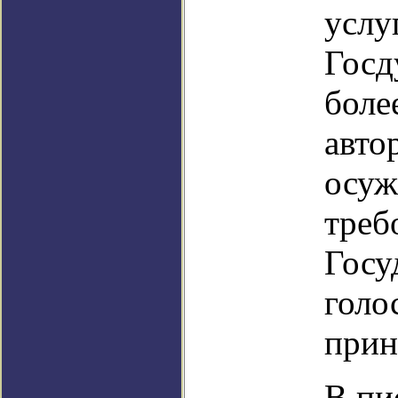
услу
Госд
боле
авто
осуж
треб
Госу
голо
прин
В пи