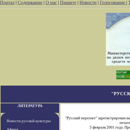
Портал
|
Содержание
|
О нас
|
Пишите
|
Новости
|
Голосование
|
"РУССК
ЛИТЕРАТУРА
"Русский переплет" зарегистрирован 
Новости русской культуры
печати
5 февраля 2001 года. П
Афиша