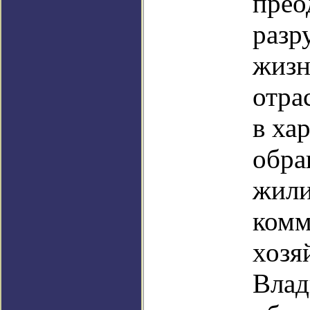
прео
разр
жизн
отра
в ха
обра
жил
комм
хозя
Влад