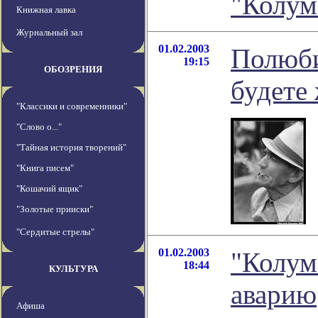
"Колум
Книжная лавка
Журнальный зал
01.02.2003
Полюби
19:15
ОБОЗРЕНИЯ
будете
"Классики и современники"
"Слово о..."
"Тайная история творений"
"Книга писем"
"Кошачий ящик"
"Золотые прииски"
"Сердитые стрелы"
01.02.2003
"Колум
18:44
КУЛЬТУРА
аварию
Афиша