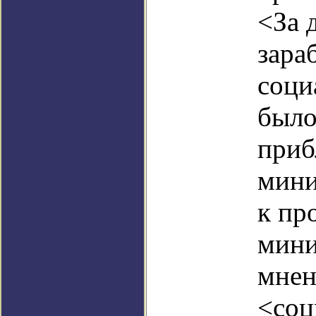
<За 
зара
соци
было
приб
мини
к пр
мини
мнен
<соц