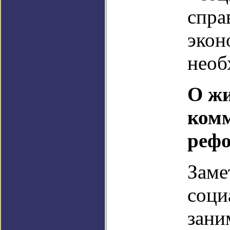
спра
экон
необ
О ж
ком
реф
Заме
соци
зани