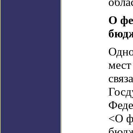
обла
О ф
бюд
Одно
мест
связ
Госд
Феде
<О ф
бюдж