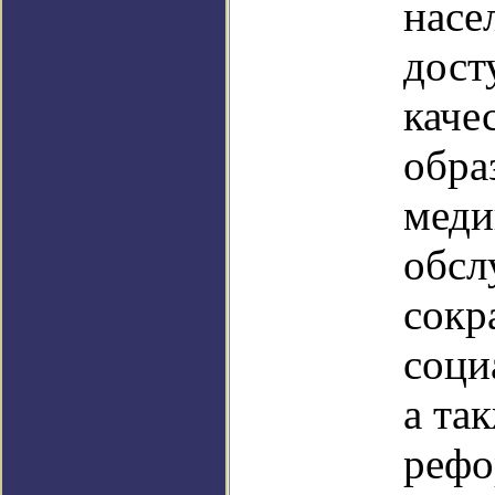
насе
дост
каче
обра
меди
обсл
сокр
соци
а та
рефо