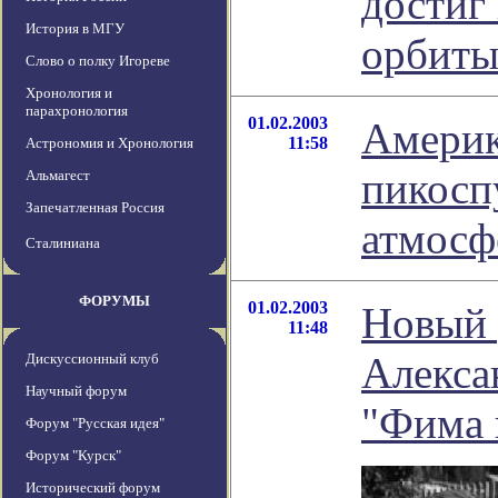
достиг
История в МГУ
орбит
Слово о полку Игореве
Хронология и
парахронология
01.02.2003
Америк
11:58
Астрономия и Хронология
пикосп
Альмагест
Запечатленная Россия
атмосф
Сталиниана
ФОРУМЫ
01.02.2003
Новый 
11:48
Алекса
Дискуссионный клуб
Научный форум
"Фима 
Форум "Русская идея"
Форум "Курск"
Исторический форум