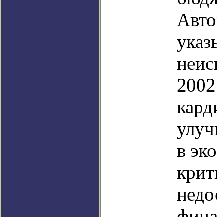
Авто
указ
неис
2002
кард
улуч
в эк
крит
недо
фина