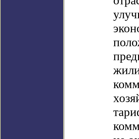
отра
улуч
экон
поло
пред
жил
комм
хозя
тари
комм