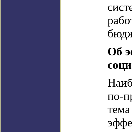
сист
рабо
бюдж
Об э
соци
Наиб
по-п
тема
эффе