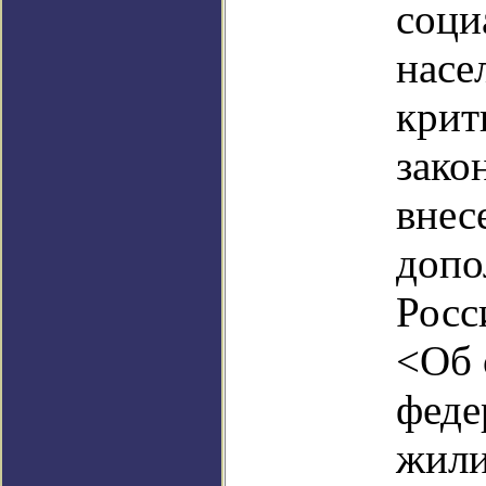
соци
насе
крит
зако
внес
допо
Росс
<Об 
феде
жили