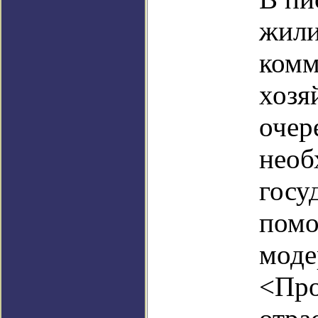
жил
комм
хозя
очер
необ
госу
помо
моде
<Про