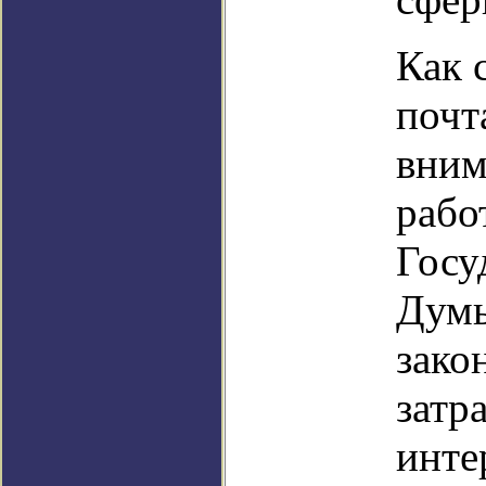
Как 
почт
вним
рабо
Госу
Думы
зако
затр
инте