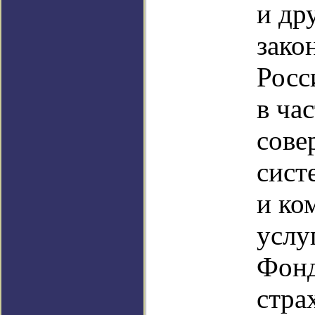
и др
зако
Росс
в ча
сове
сист
и ко
услу
Фонд
стра