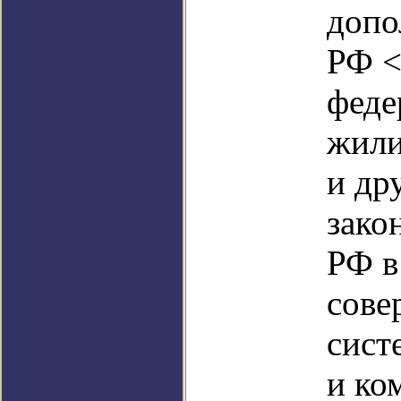
допо
РФ <
феде
жили
и др
зако
РФ в
сове
сист
и ко