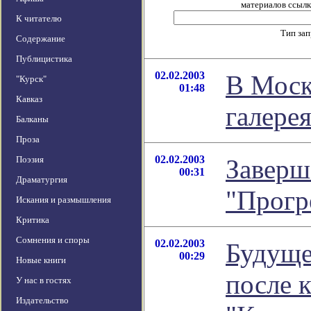
материалов ссылка
К читателю
Тип за
Содержание
Публицистика
02.02.2003
В Моск
"Курск"
01:48
Кавказ
галере
Балканы
Проза
02.02.2003
Поэзия
Заверш
00:31
Драматургия
"Прогр
Искания и размышления
Критика
Сомнения и споры
02.02.2003
Будуще
00:29
Новые книги
после 
У нас в гостях
Издательство