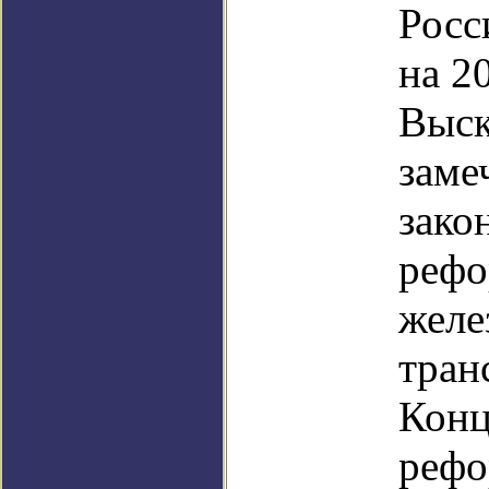
Росс
на 2
Выск
заме
зако
рефо
желе
тран
Кон
рефо