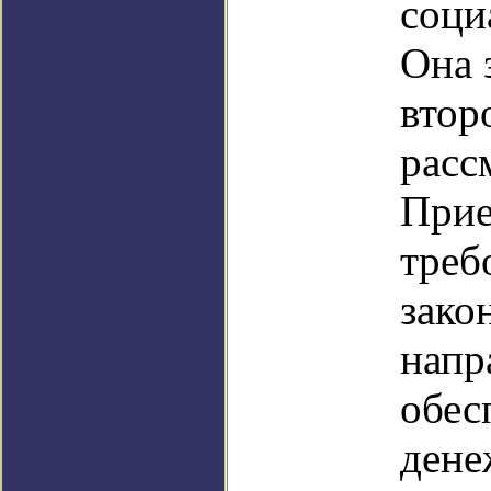
соци
Она 
втор
расс
Прие
треб
зако
напр
обес
дене