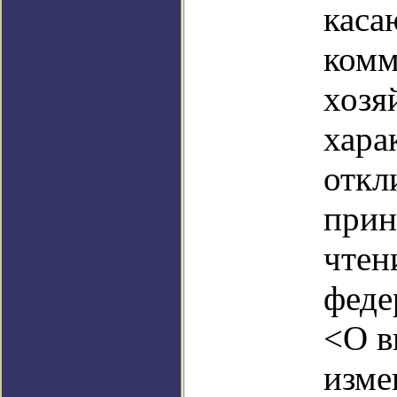
каса
комм
хозя
хара
откл
прин
чтен
феде
<О в
изме