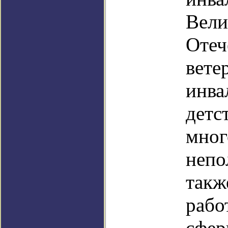
Вели
Отеч
вете
инва
детс
мног
непо
такж
рабо
сфер