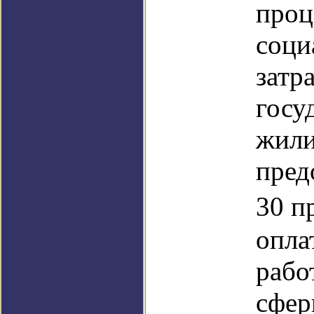
проц
соци
затр
госу
жили
пред
30 п
опла
рабо
сфер