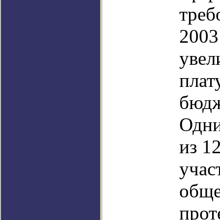
треб
2003 
увел
плат
бюдж
Одни
из 1
учас
обще
прот