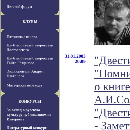
Детский форум
КЛУБЫ
Пятничные вечера
Клуб любителей творчества
Достоевского
31.01.2003
"Двест
Клуб любителей творчества
20:09
Гайто Газданова
"Помни
Энциклопедия Андрея
Платонова
о книге
Мастерская перевода
А.И.С
КОНКУРСЫ
"Двести
За вклад в русскую
культуру публикациями в
Интернете
- Заме
Литературный конкурс