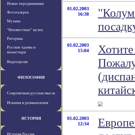
Новые передвжиники
01.02.2003
"Колум
Фотогалерея
16:38
Музыка
посадк
"Неизвестные" музеи
Риторика
01.02.2003
Хотите
Русские храмы и
15:04
монастыри
Пожалу
Видеоархив
(диспа
ФИЛОСОФИЯ
китайс
Современная русская мысль
Искания и размышления
01.02.2003
ИСТОРИЯ
Европе
12:34
История России