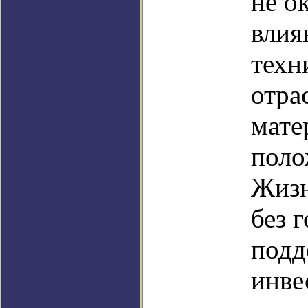
не о
влия
техн
отра
мате
поло
Жизн
без 
подд
инве