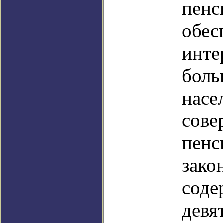
пенс
обес
инте
боль
насе
сове
пенс
зако
соде
девя