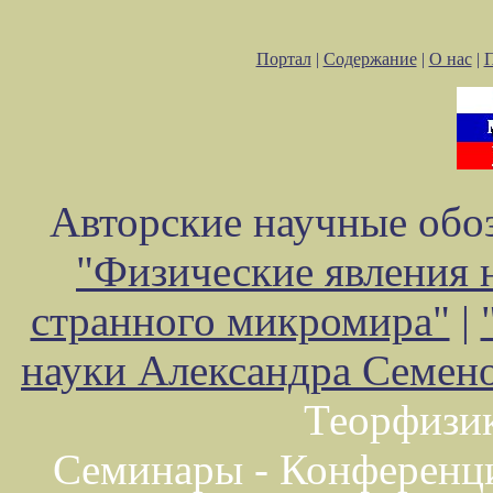
Портал
|
Содержание
|
О нас
|
Авторские научные обоз
"Физические явления 
странного микромира"
|
науки Александра Семен
Теорфизи
Семинары - Конференц