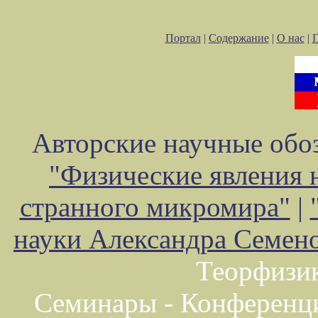
Портал
|
Содержание
|
О нас
|
Авторские научные обоз
"Физические явления 
странного микромира"
|
науки Александра Семен
Теорфизи
Семинары - Конференц