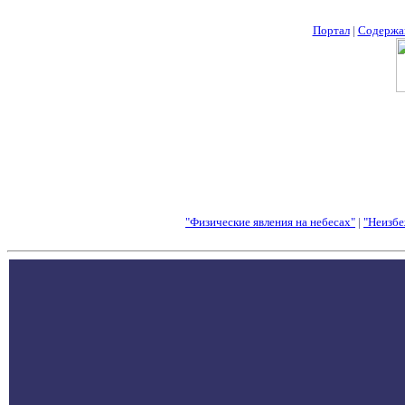
Портал
|
Содержа
"Физические явления на небесах"
|
"Неизбе