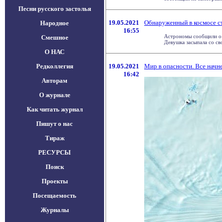
Песни русского застолья
19.05.2021
Обнаруженный в космосе с
Народное
16:55
Астрономы сообщили о 
Смешное
Девушка засыпала со свои
О НАС
Редколлегия
19.05.2021
Мир в опасности. Все начн
16:42
Авторам
О журнале
Как читать журнал
Пишут о нас
Тираж
РЕСУРСЫ
Поиск
Проекты
Посещаемость
Журналы