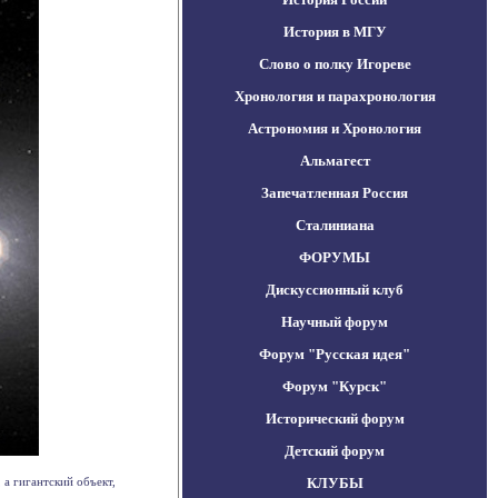
История в МГУ
Слово о полку Игореве
Хронология и парахронология
Астрономия и Хронология
Альмагест
Запечатленная Россия
Сталиниана
ФОРУМЫ
Дискуссионный клуб
Научный форум
Форум "Русская идея"
Форум "Курск"
Исторический форум
Детский форум
а гигантский объект,
КЛУБЫ