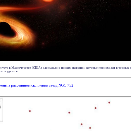
итета в Массачусетсе (США) рассказали о циклах аккреции, которые происходят в черных 
ов удалось . . .
ены в рассеянном скоплении звезд NGC 752