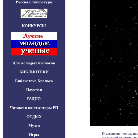
Русская литература
КОНКУРСЫ
Для молодых биологов
БИБЛИОТЕКИ
Библиотека Хроноса
Научпоп
РАДИО
Читают и поют авторы РП
ОТДЫХ
Музеи
Итальянские ученые пре
Игры
состоящий из самограви