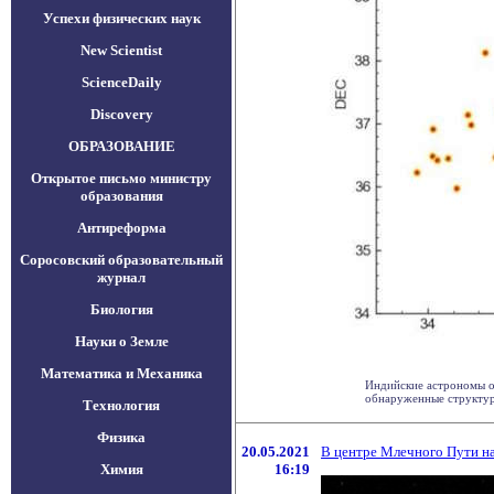
Успехи физических наук
New Scientist
ScienceDaily
Discovery
ОБРАЗОВАНИЕ
Открытое письмо министру
образования
Антиреформа
Соросовский образовательный
журнал
Биология
Науки о Земле
Математика и Механика
Индийские астрономы о
обнаруженные структуры
Технология
Физика
20.05.2021
В центре Млечного Пути на
Химия
16:19