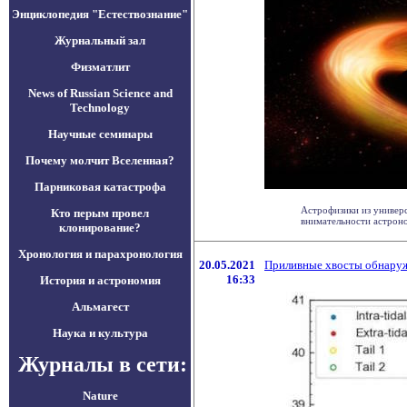
Энциклопедия "Естествознание"
Журнальный зал
Физматлит
News of Russian Science and
Technology
Научные семинары
Почему молчит Вселенная?
Парниковая катастрофа
Астрофизики из универс
Кто перым провел
внимательности астроном
клонирование?
Хронология и парахронология
20.05.2021
Приливные хвосты обнаруж
16:33
История и астрономия
Альмагест
Наука и культура
Журналы в сети:
Nature