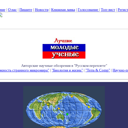
ние
|
О нас
|
Пишите
|
Новости
|
Книжная лавка
|
Голосование
|
Топ-лист
|
Регис
Авторские научные обозрения в "Русском переплете"
жность странного микромира"
|
"Биология и жизнь"
|
"Terra & Comp"
|
Научно-п
Семинары - Конференции - Симпозиумы - Конкурсы