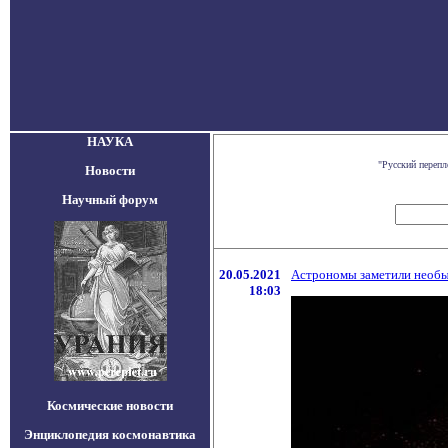
НАУКА
"Русский переп
Новости
Научный форум
20.05.2021
Астрономы заметили необы
18:03
Космические новости
Энциклопедия космонавтика