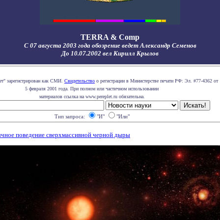
TERRA & Comp
С 07 августа 2003 года обозрение ведет Александр Семенов
До 10.07.2002 вел Кирилл Крылов
лет" зарегистрирован как СМИ.
Свидетельство
о регистрации в Министерстве печати РФ: Эл. #77-4362 от
5 февраля 2001 года. При полном или частичном использовании
материалов ссылка на www.pereplet.ru обязательна.
Тип запроса:
"И"
"Или"
чное поведение сверхмассивной черной дыры