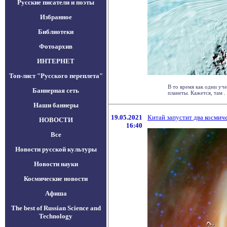
Русские писатели и поэты
Избранное
Библиотеки
Фотоархив
ИНТЕРНЕТ
Топ-лист "Русского переплета"
В то время как одни у
Баннерная сеть
планеты. Кажется, там . .
Наши баннеры
19.05.2021
Китай запустит два космич
НОВОСТИ
16:40
Все
Новости русской культуры
Новости науки
Космические новости
Афиша
The best of Russian Science and
Technology