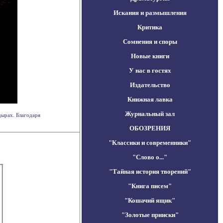
Искания и размышления
Критика
Сомнения и споры
Новые книги
У нас в гостях
Издательство
Книжная лавка
Журнальный зал
дырах. Благодаря
ОБОЗРЕНИЯ
"Классики и современники"
"Слово о..."
"Тайная история творений"
"Книга писем"
"Кошачий ящик"
"Золотые прииски"