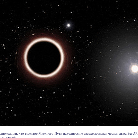
дположили, что в центре Млечного Пути находится не сверхмассивная черная дыра Sgr A*, 
тирующей . . .