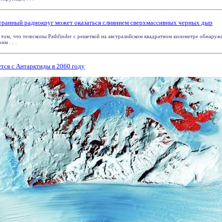
транный радиокруг может оказаться слиянием сверхмассивных черных дыр
том, что телескопы Pathfinder с решеткой на австралийском квадратном километре обнару
м . . .
ется с Антарктиды в 2060 году