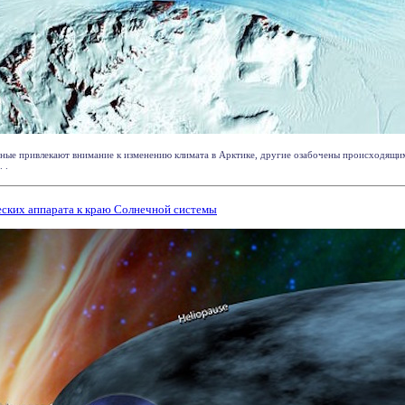
ченые привлекают внимание к изменению климата в Арктике, другие озабочены происходящ
 .
еских аппарата к краю Солнечной системы