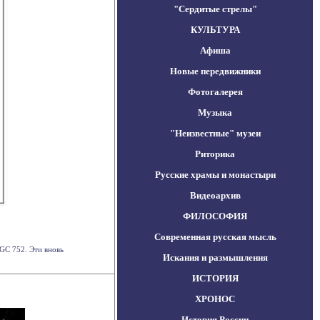
"Сердитые стрелы"
КУЛЬТУРА
Афиша
Новые передвижники
Фотогалерея
Музыка
"Неизвестные" музеи
Риторика
Русские храмы и монастыри
Видеоархив
ФИЛОСОФИЯ
Современная русская мысль
GC 752. Эти вновь
Искания и размышления
ИСТОРИЯ
ХРОНОС
История России