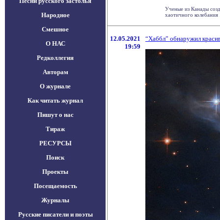
Песни русского застолья
Ученые из Канады созд
Народное
хаотичного колебания . 
Смешное
12.05.2021
“Хаббл” обнаружил краси
О НАС
19:59
Редколлегия
Авторам
О журнале
Как читать журнал
Пишут о нас
Тираж
РЕСУРСЫ
Поиск
Проекты
Посещаемость
Журналы
Русские писатели и поэты