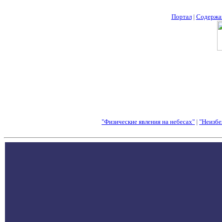
Портал
|
Содержа
"Физические явления на небесах"
|
"Неизбе