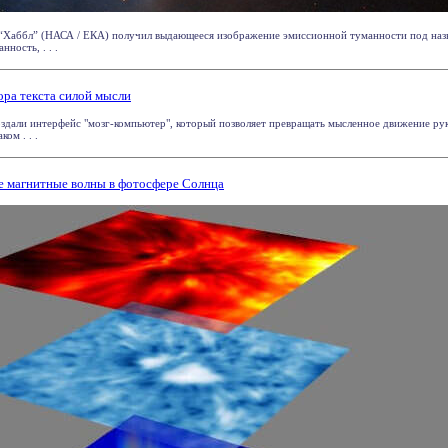
 “Хаббл” (НАСА / ЕКА) получил выдающееся изображение эмиссионной туманности под на
ность, . . .
ора текста силой мысли
здали интерфейс "мозг-компьютер", который позволяет превращать мысленное движение руки
ом . . .
магнитные волны в фотосфере Солнца