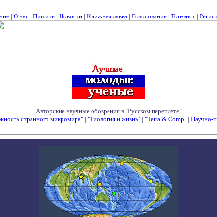
ние
|
О нас
|
Пишите
|
Новости
|
Книжная лавка
|
Голосование
|
Топ-лист
|
Регис
Авторские научные обозрения в "Русском переплете"
жность странного микромира"
|
"Биология и жизнь"
|
"Terra & Comp"
|
Научно-п
Семинары - Конференции - Симпозиумы - Конкурсы