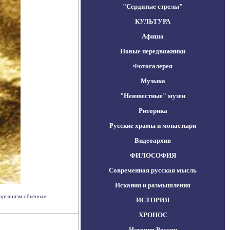
"Сердитые стрелы"
КУЛЬТУРА
Афиша
Новые передвижники
Фотогалерея
Музыка
"Неизвестные" музеи
Риторика
Русские храмы и монастыри
Видеоархив
ФИЛОСОФИЯ
Современная русская мысль
Искания и размышления
 организм обычным
ИСТОРИЯ
ХРОНОС
История России