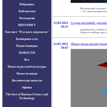
Избранное
Космический телескоп
Библиотеки
– это эмиссионная туман
Фотоархив
12.05.2021
Создан интерфейс для наб
ИНТЕРНЕТ
19:15
мериканские ученые со
Топ-лист "Русского переплета"
Скорость набора при так
Баннерная сеть
12.05.2021
Обнаружены интригующие 
Наши баннеры
19:07
НОВОСТИ
Все
Новости русской культуры
Новости науки
Космические новости
Афиша
The best of Russian Science and
Technology