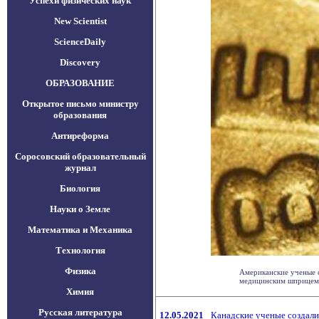
Успехи физических наук
New Scientist
ScienceDaily
Discovery
ОБРАЗОВАНИЕ
Открытое письмо министру
образования
Антиреформа
Соросовский образовательный
журнал
Биология
Науки о Земле
Математика и Механика
Технология
Физика
Американские ученые 
медицинским шприцем. 
Химия
Русская литература
12.05.2021
Канадские ученые создали