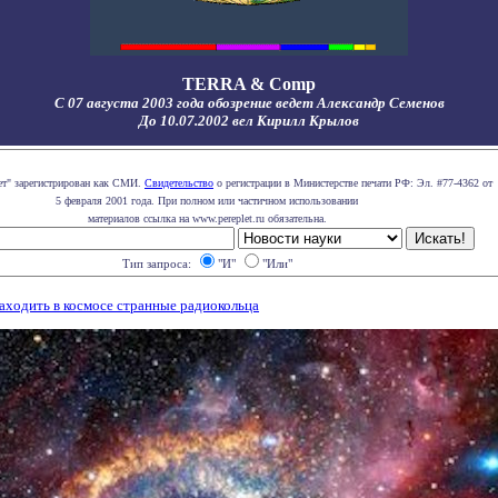
TERRA & Comp
С 07 августа 2003 года обозрение ведет Александр Семенов
До 10.07.2002 вел Кирилл Крылов
ет" зарегистрирован как СМИ.
Свидетельство
о регистрации в Министерстве печати РФ: Эл. #77-4362 от
5 февраля 2001 года. При полном или частичном использовании
материалов ссылка на www.pereplet.ru обязательна.
Тип запроса:
"И"
"Или"
ходить в космосе странные радиокольца