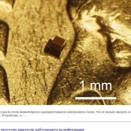
создали столь миниатюрную однокристальную электронную схему, что ее можно вводить в
Устройство, о . . .
 прототип двигателя, работающего на информации