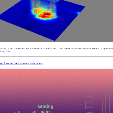
дили существование магнитных волн в плазме, известных как альвеновские волны, в границ
 глубже . . .
ий материю из вакуума лазер