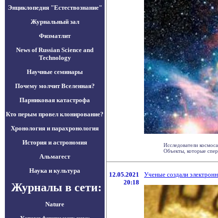
Энциклопедия "Естествознание"
Журнальный зал
Физматлит
News of Russian Science and
Technology
Научные семинары
Почему молчит Вселенная?
Парниковая катастрофа
Кто перым провел клонирование?
Хронология и парахронология
История и астрономия
Исследователи космос
Объекты, которые сперва
Альмагест
Наука и культура
12.05.2021
Ученые создали электронн
20:18
Журналы в сети:
Nature