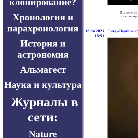
клонирование?
В апреле 20
Хронология и
обсерватори
парахронология
16.04.2021
Зонд «Паркер» с
18:51
История и
астрономия
Альмагест
Наука и культура
Журналы в
сети:
Nature