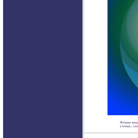
Физики впе
ученых, газ