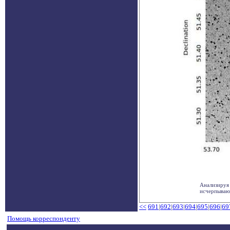
Анализируя
исчерпывающ
<<
691
|
692
|
693
|
694
|
695
|
696
|
69
Помощь корреспонденту