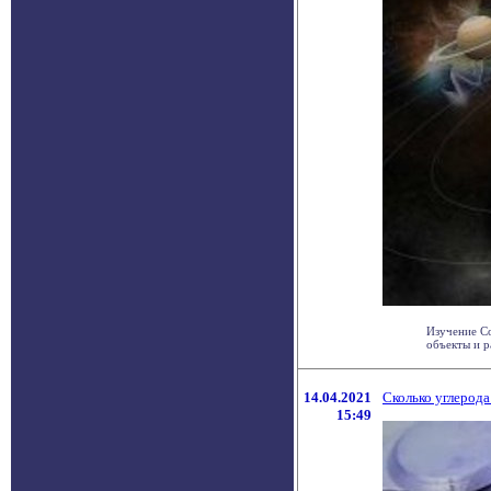
Изучение Со
объекты и р
14.04.2021
Сколько углерода
15:49