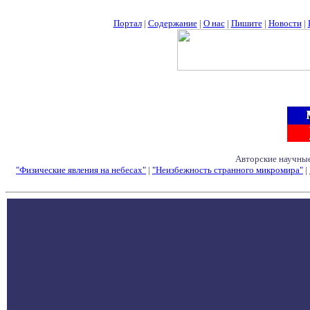
Портал
|
Содержание
|
О нас
|
Пишите
|
Новости
|
Авторские научные
"Физические явления на небесах"
|
"Неизбежность странного микромира"
|
Семинары - Конфе