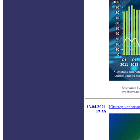
Компания Ca
стремительн
13.04.2021
Юпитер использо
17:59