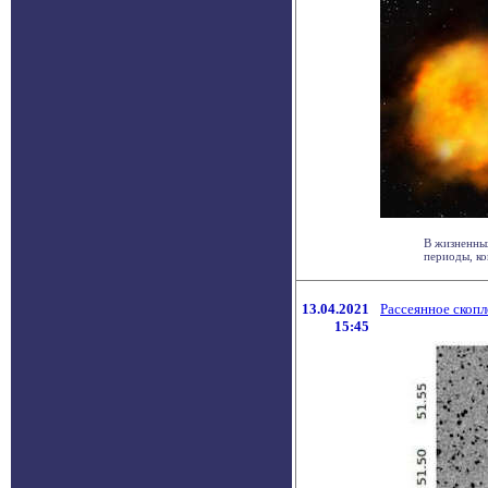
В жизненных
периоды, ко
13.04.2021
Рассеянное скоп
15:45