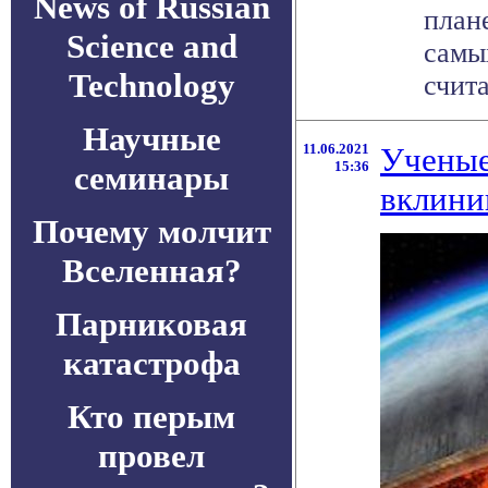
News of Russian
план
Science and
самы
Technology
счита
Научные
11.06.2021
Ученые
15:36
семинары
вклини
Почему молчит
Вселенная?
Парниковая
катастрофа
Кто перым
провел