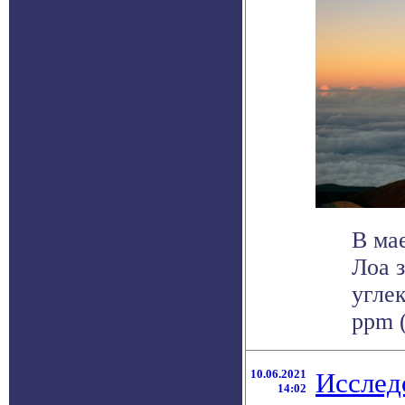
В ма
Лоа 
углек
ppm (
10.06.2021
Исслед
14:02