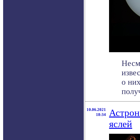
Несм
извес
о них
получ
10.06.2021
Астрон
18:34
яслей