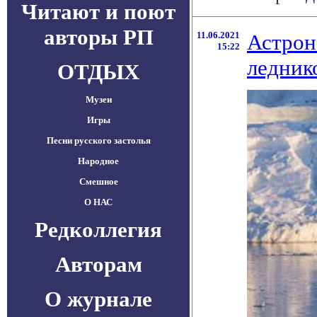
Читают и поют
авторы РП
11.06.2021
Астрон
15:22
ледник
ОТДЫХ
Музеи
Игры
Песни русского застолья
Народное
Смешное
О НАС
Редколлегия
Авторам
О журнале