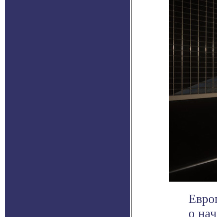
Евро
о на