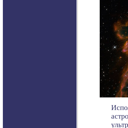
Испо
астр
ульт