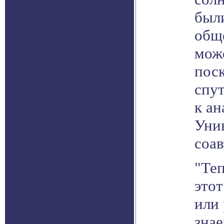
был
обще
мож
пос
спут
к ан
Уни
соав
"Теп
этот
или 
знае