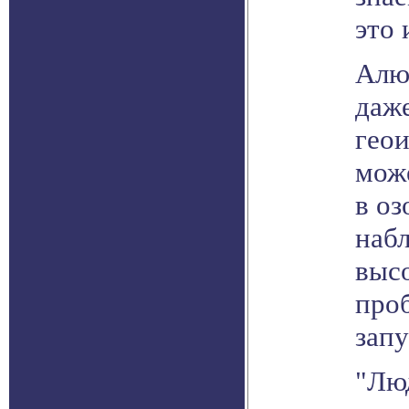
это 
Алю
даж
геои
мож
в оз
набл
выс
про
запу
"Лю