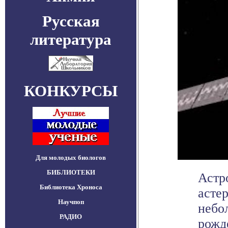
Русская
литература
КОНКУРСЫ
Для молодых биологов
БИБЛИОТЕКИ
Астр
Библиотека Хроноса
асте
Научпоп
небо
РАДИО
рожде