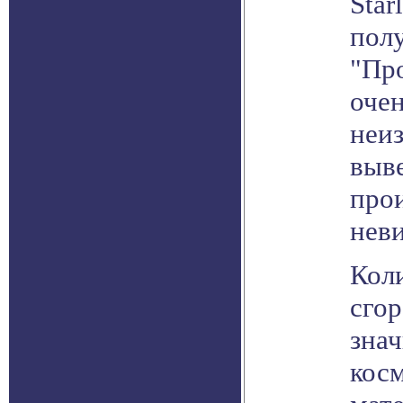
Star
полу
"Про
очен
неиз
выв
прои
нев
Кол
сгор
зна
кос