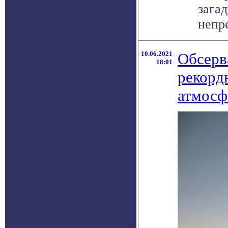
зага
непр
10.06.2021
Обсерв
18:01
рекорд
атмосф