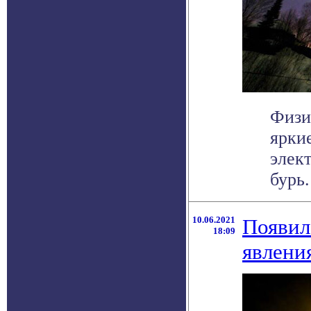
Физи
ярки
элек
бурь.
10.06.2021
Появил
18:09
явлени