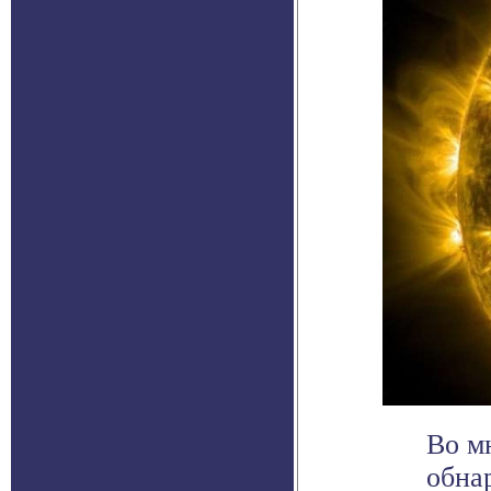
Во м
обна