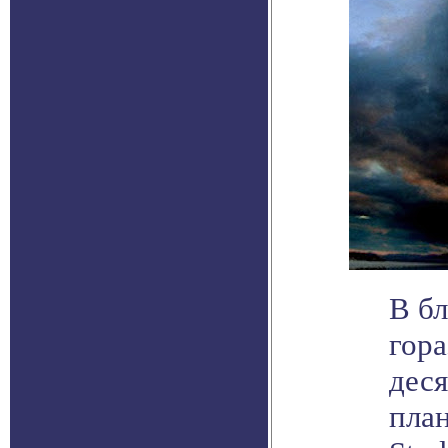
В б
гора
деся
план