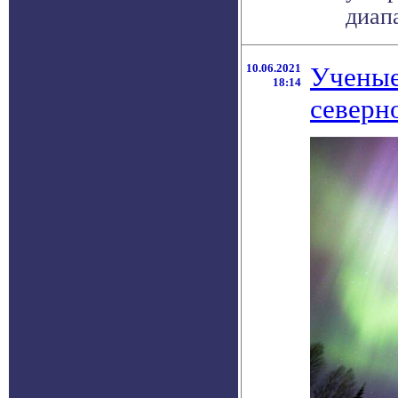
диапа
10.06.2021
Ученые
18:14
северн