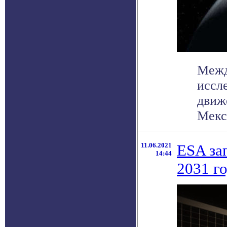
Межд
иссл
движ
Мекс
11.06.2021
ESA за
14:44
2031 г