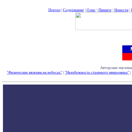
Портал
|
Содержание
|
О нас
|
Пишите
|
Новости
|
Авторские научные
"Физические явления на небесах"
|
"Неизбежность странного микромира"
|
Семинары - Конфе