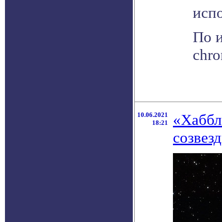
испо
По и
chro
10.06.2021
«Хаббл
18:21
созвез