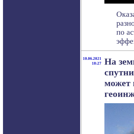
Оказ
разн
по а
эффек
10.06.2021
На зем
18:27
спутни
может 
геоинж