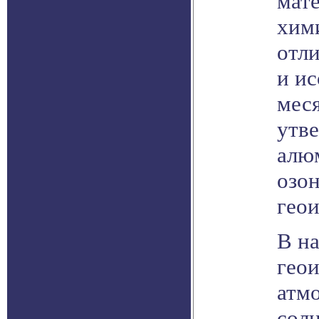
мате
хим
отли
и и
меся
утве
алю
озон
гео
В на
геои
атм
солн