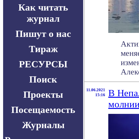
Как читать
журнал
Пишут о нас
Акти
Тираж
меня
изме
РЕСУРСЫ
Алекс
Поиск
11.06.2021
В Непа
Проекты
15:16
молнии
Посещаемость
Журналы