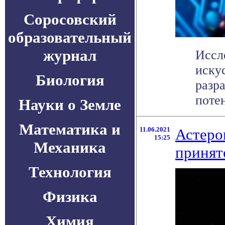
Соросовский
образовательный
журнал
Иссл
иску
Биология
разр
потен
Науки о Земле
Математика и
11.06.2021
Астеро
15:25
Механика
принят
Технология
Физика
Химия