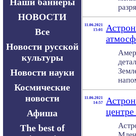
Наши баннеры
разря
НОВОСТИ
11.06.2021
Астрон
Все
15:01
атмосф
Новости русской
Амер
культуры
дета
Земл
Новости науки
напом
Космические
новости
11.06.2021
Астрон
14:57
центре
Афиша
Астр
The best of
Млеч