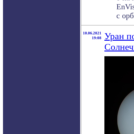
EnVi
с орб
10.06.2021
Уран п
19:08
Солнеч