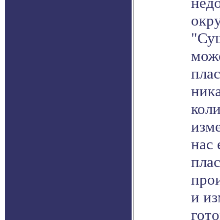
нед
окр
"Су
мож
пла
ник
коли
изме
нас 
плас
прои
и из
гот