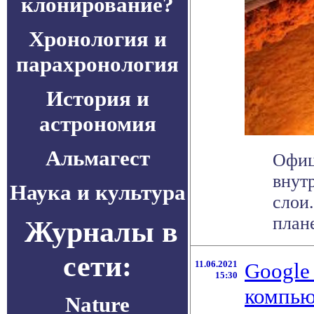
клонирование?
Хронология и
парахронология
История и
астрономия
Альмагест
Офиц
внут
Наука и культура
слои.
плане
Журналы в
сети:
11.06.2021
Google
15:30
компью
Nature