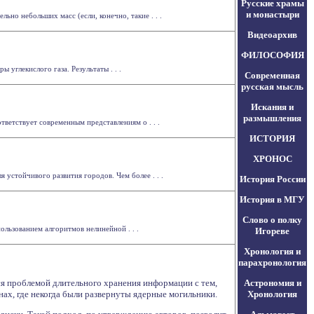
Русские храмы
и монастыри
но небольших масс (если, конечно, такие . . .
Видеоархив
ФИЛОСОФИЯ
углекислого газа. Результаты . . .
Современная
русская мысль
Искания и
размышления
ветствует современным представлениям о . . .
ИСТОРИЯ
ХРОНОС
 устойчивого развития городов. Чем более . . .
История России
История в МГУ
Слово о полку
льзованием алгоритмов нелинейной . . .
Игореве
Хронология и
парахронология
я проблемой длительного хранения информации с тем,
Астрономия и
ах, где некогда были развернуты ядерные могильники.
Хронология