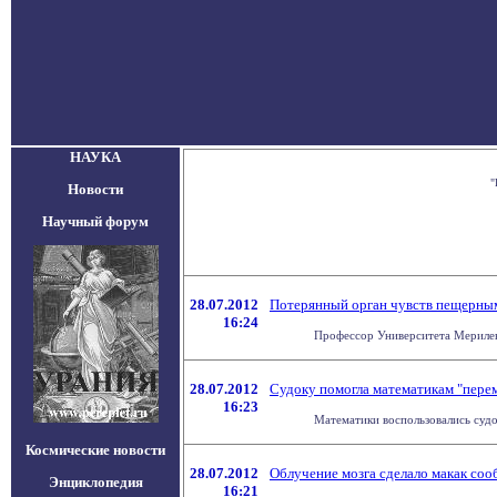
НАУКА
"
Новости
Научный форум
28.07.2012
Потерянный орган чувств пещерны
16:24
Профессор Университета Мериленд
28.07.2012
Судоку помогла математикам "пере
16:23
Математики воспользовались судо
Космические новости
28.07.2012
Облучение мозга сделало макак соо
Энциклопедия
16:21