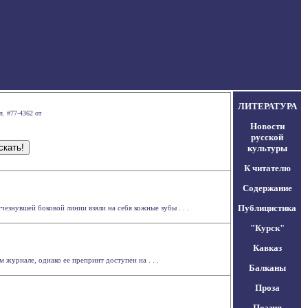
ЛИТЕРАТУРА
л. #77-4362 от
Новости
русской
культуры
К читателю
Содержание
Публицистика
знувшей боковой линии взяли на себя кожные зубы . . .
"Курск"
Кавказ
журнале, однако ее препринт доступен на . . .
Балканы
Проза
Поэзия