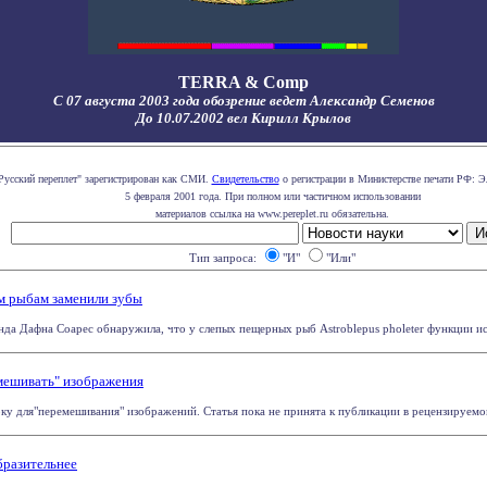
TERRA & Comp
С 07 августа 2003 года обозрение ведет Александр Семенов
До 10.07.2002 вел Кирилл Крылов
Русский переплет" зарегистрирован как СМИ.
Свидетельство
о регистрации в Министерстве печати РФ: Э
5 февраля 2001 года. При полном или частичном использовании
материалов ссылка на www.pereplet.ru обязательна.
Тип запроса:
"И"
"Или"
м рыбам заменили зубы
а Дафна Соарес обнаружила, что у слепых пещерных рыб Astroblepus pholeter функции исче
мешивать" изображения
ку для"перемешивания" изображений. Статья пока не принята к публикации в рецензируемом 
бразительнее