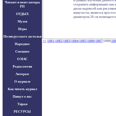
В рамках изучения данного 
Читают и поют авторы
сохранить информацию как м
РП
диска надписей или рисунко
живучести, является просто
ОТДЫХ
диаметром 20 см помещается
Музеи
Игры
Песни русского застолья
<<
1881
|
1882
|
1883
|
1884
|
1885
|
1886
|
1887
|1888|
18
Народное
Смешное
О НАС
Редколлегия
Авторам
О журнале
Как читать журнал
Пишут о нас
Тираж
РЕСУРСЫ