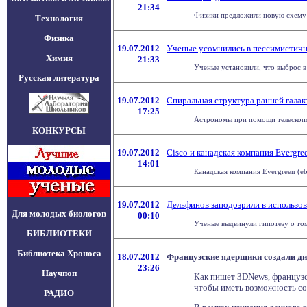
21:34
Физики предложили новую схему о
Технология
Физика
19.07.2012
Ученые усомнились в пессимистичн
Химия
21:33
Ученые установили, что выброс в 
Русская литература
19.07.2012
Спиральная структура ранней галак
17:25
Астрономы при помощи телескопов
КОНКУРСЫ
19.07.2012
Cisco и канадская компания Evergr
14:01
Канадская компания Evergreen (eb
19.07.2012
Дельфинов заподозрили в использо
Для молодых биологов
00:10
Ученые выдвинули гипотезу о том
БИБЛИОТЕКИ
Библиотека Хроноса
18.07.2012
Французские ядерщики создали ди
23:26
Научпоп
Как пишет 3DNews, французс
чтобы иметь возможность со
РАДИО