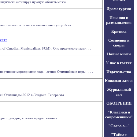
ифически активируя нужную область мозга . . .
Драматургия
Искания и
размышления
а отличается от массы аналогичных устройств. . . .
Критика
еств
Сомнения и
споры
f Canadian Municipalities, FCM) . Оно предусматривает . . .
Новые книги
У нас в гостях
Издательство
спортивное мероприятие года - летние Олимпийские игры - . . .
Книжная лавка
Журнальный
зал
й Олимпиады-2012 в Лондоне. Теперь эта . . .
ОБОЗРЕНИЯ
"Классики и
современники"
аструктуры, а также предоставление . . .
"Слово о..."
"Тайная