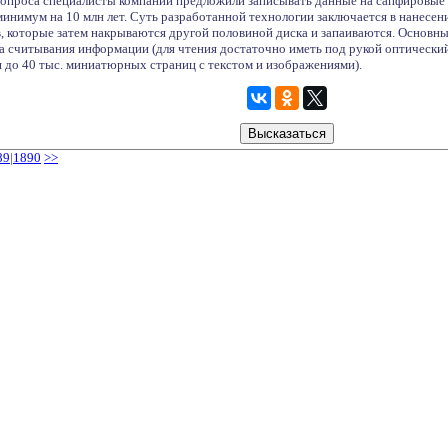
вопроса специалисты компании предложили записывать данные на сапфировые 
инимум на 10 млн лет. Суть разработанной технологии заключается в нанесен
в, которые затем накрываются другой половиной диска и запаиваются. Основ
та считывания информации (для чтения достаточно иметь под рукой оптический
 до 40 тыс. миниатюрных страниц с текстом и изображениями).
89
|
1890
>>