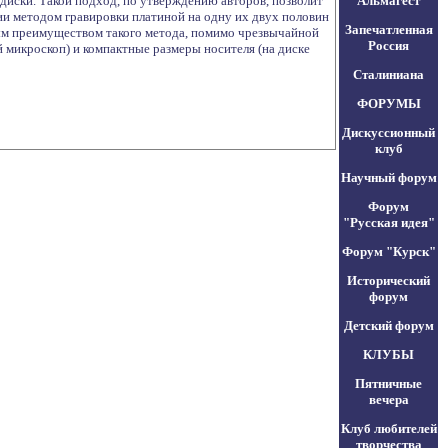
диски. Такой подход, по утверждению авторов, позволит
Альмагест
ии методом гравировки платиной на одну их двух половин
Запечатленная
ным преимуществом такого метода, помимо чрезвычайной
Россия
 микроскоп) и компактные размеры носителя (на диске
Сталиниана
ФОРУМЫ
Дискуссионный
клуб
Научный форум
Форум
"Русская идея"
Форум "Курск"
Исторический
форум
Детский форум
КЛУБЫ
Пятничные
вечера
Клуб любителей
творчества