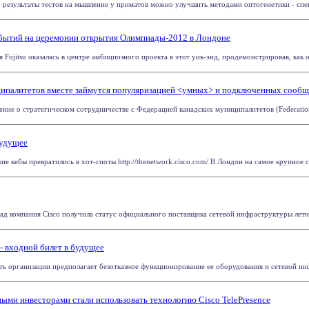
результаты тестов на мышление у приматов можно улучшить методами оптогенетики - спец
событий на церемонии открытия Олимпиады-2012 в Лондоне
Fujitsu оказалась в центре амбициозного проекта в этот уик-энд, продемонстрировав, как он
ципалитетов вместе займутся популяризацией <умных> и подключенных сообщ
ние о стратегическом сотрудничестве с Федерацией канадских муниципалитетов (Federation o
будущее
ие кебы превратились в хот-споты http://thenetwork.cisco.com/ В Лондон на самое крупное 
зад компания Cisco получила статус официального поставщика сетевой инфраструктуры летне
- входной билет в будущее
ть организации предполагает безотказное функционирование ее оборудования и сетевой инфр
ными инвесторами стали использовать технологию Cisco TelePresence