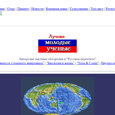
ние
|
О нас
|
Пишите
|
Новости
|
Книжная лавка
|
Голосование
|
Топ-лист
|
Регис
Авторские научные обозрения в "Русском переплете"
жность странного микромира"
|
"Биология и жизнь"
|
"Terra & Comp"
|
Научно-п
Семинары - Конференции - Симпозиумы - Конкурсы