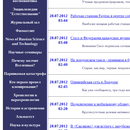
космонавтика
Ученые продемонстрировали, что 
Энциклопедия
"Естествознание"
28.07.2012
Рабочая станция Fujitsu в центре 
03:44
Журнальный зал
Наиболее мощная рабочая станция 
Физматлит
28.07.2012
Cisco и Федерация канадских муни
News of Russian Science
03:40
and Technology
Компания Cisco подписала соглаше
Научные семинары
28.07.2012
На лондонском такси - прямиком в 
Почему молчит
02:49
Вселенная?
Старые, как мир, черные лондонск
Парниковая катастрофа
Кто перым провел
28.07.2012
Олимпийская сеть в Лондоне
клонирование?
02:45
Как уже сообщалось, три года на
Хронология и
парахронология
28.07.2012
Подключение к мобильному облаку 
История и астрономия
02:20
Круглосуточная деловая активнос
Альмагест
Наука и культура
28.07.2012
В <Сколково> для встреч с зарубеж