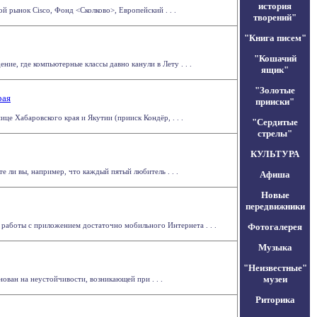
история
 рынок Cisco, Фонд <Сколково>, Европейский . . .
творений"
"Книга писем"
"Кошачий
ние, где компьютерные классы давно канули в Лету . . .
ящик"
"Золотые
рая
прииски"
е Хабаровского края и Якутии (прииск Кондёр, . . .
"Сердитые
стрелы"
КУЛЬТУРА
е ли вы, например, что каждый пятый любитель . . .
Афиша
Новые
передвижники
 работы с приложением достаточно мобильного Интернета . . .
Фотогалерея
Музыка
"Неизвестные"
музеи
ван на неустойчивости, возникающей при . . .
Риторика