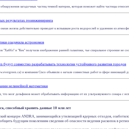
бнаружения загадочных частиц темной материи, которая поможет найти частицы относитель
ых результатах геоинжиниринга
океан железа действительно приводит к вспышкам роста водорослей и удалению из атмосферы 
тики озадачила астрономов
 "Хаббл" и "Кек" получили изображение ранней галактики, чье спиральное строение не соот
een будут совместно разрабатывать технологии устойчивого развития городов
w.evergreen.ca) и компания Cisco объявили о начале совместных работ в сфере инноваций для
вании нелинейной математики
, что мозг дельфинов может обрабатывать информацию от их ультразвукового сонара с испо
ск, способный хранить данные 10 млн лет
кий концерн ANDRA, занимающийся утилизацией ядерных отходов, озаботилс
общить будущим поколениям сведения об опасности ведения раскопок в регион