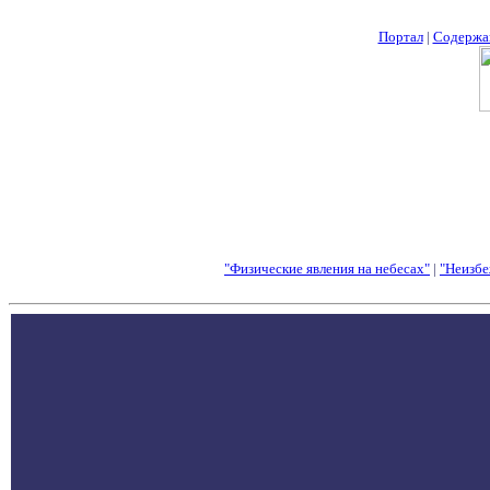
Портал
|
Содержа
"Физические явления на небесах"
|
"Неизбе