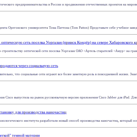
огического предпринимательства в России и продвижения отечественных проектов на мировой
дента Орегонского университета Тома Паттона (Tom Patton) Представьте себе учебное заведе
птическую сеть поселка Уоргалан (прииск Кондёр) на севере Хабаровского к
 строительству оптической сети поселка Уоргалан ОАО <Артель старателей <Амур> на границ
родаются через социальную сеть
вительно, что социальные сети играют все более заметную роль в повседневной жизни. Знает
ия Cisco выпустила на рынок русскоязычную версию приложения Cisco Jabber для iPad. Для
тановку для производства наночастиц
нологического института разработали новый способ производства наночастиц, который осно
егкой" темной материи