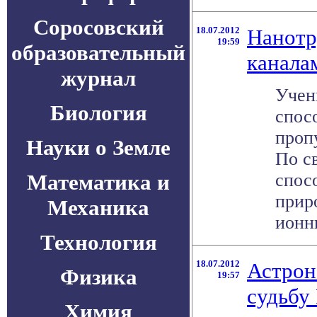
Соросовский
18.07.2012
Нанотр
19:59
образовательный
канала
журнал
Учен
Биология
спос
проп
Науки о Земле
По с
Математика и
спос
прир
Механика
ионны
Технология
18.07.2012
Астрон
Физика
19:57
судьбу
Химия