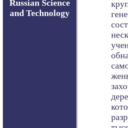
Russian Science
кру
and Technology
гене
сос
неск
уче
обн
само
жен
зах
дер
кот
разр
тыся