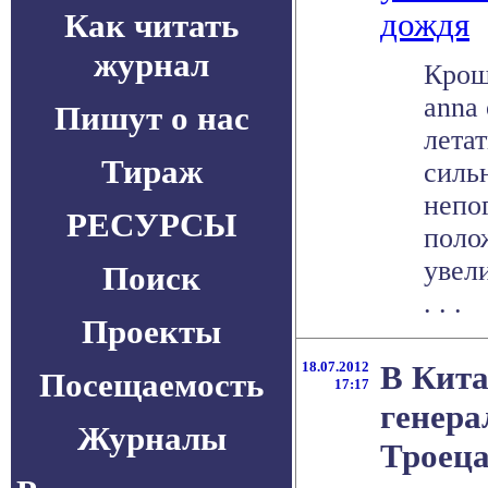
дождя
Как читать
журнал
Крош
anna
Пишут о нас
летат
Тираж
сильн
непо
РЕСУРСЫ
поло
увел
Поиск
. . .
Проекты
18.07.2012
В Кита
Посещаемость
17:17
генера
Журналы
Троец