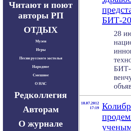
Читают и поют
предст
авторы РП
БИТ-2
ОТДЫХ
28 и
наци
Музеи
инно
Игры
техн
Песни русского застолья
Народное
БИТ-
Смешное
венч
О НАС
объяв
Редколлегия
18.07.2012
Колиб
Авторам
17:19
продем
О журнале
ученым