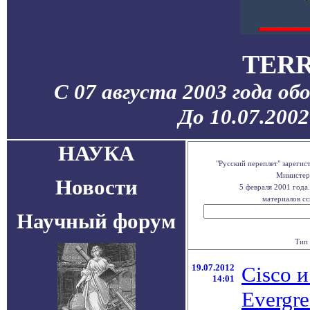
TERR
С 07 августа 2003 года об
До 10.07.200
НАУКА
"Русский переплет" зареги
Министерс
Новости
5 февраля 2001 года
материалов сс
Научный форум
Тип 
19.07.2012
Cisco 
14:01
Evergr