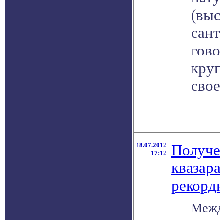
(выс
сан
гово
кру
свое
18.07.2012
Получе
17:12
квазар
рекорд
Межд