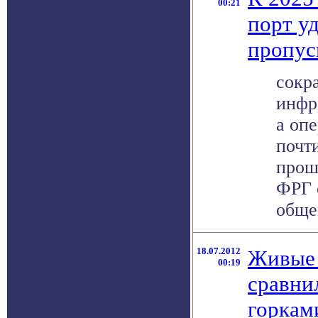
00:21
порт у
пропус
сокр
инфр
а оп
почти
прош
ФРГ 
обще
18.07.2012
Живые
00:19
сравни
горкам