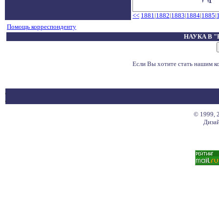
<<
1881
|
1882
|
1883
|
1884
|
1885
|
Помощь корреспонденту
НАУКА В 
Если Вы хотите стать нашим 
© 1999, 
Дизай