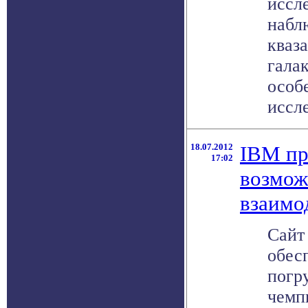
иссл
набл
кваза
гала
особ
иссле
18.07.2012
IBM пр
17:02
возмож
взаимо
Сайт
обес
погр
чемп