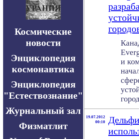
разраб
устойч
городо
Космические
новости
Кана
Everg
Энциклопедия
и ко
космонавтика
нача
сфер
Энциклопедия
усто
"Естествознание"
город
Журнальный зал
19.07.2012
Дельфи
00:10
Физматлит
исполь