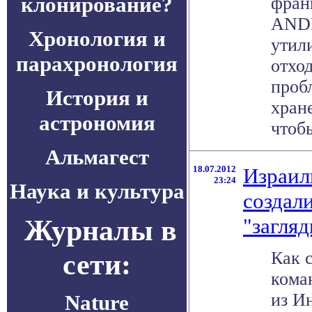
клонирование?
фран
ANDR
Хронология и
утил
парахронология
отход
проб
История и
хран
астрономия
чтобы
Альмагест
18.07.2012
Израил
23:24
Наука и культура
создал
Журналы в
"загляд
сети:
Как 
кома
из И
Nature