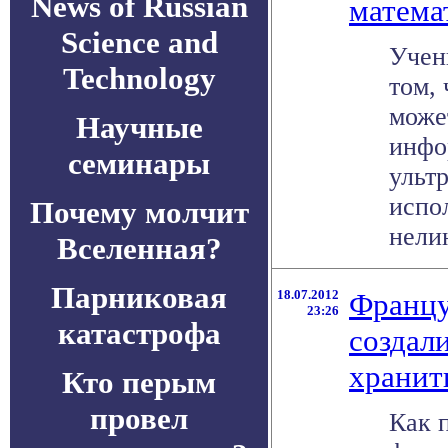
News of Russian
матема
Science and
Учен
Technology
том,
може
Научные
инфо
семинары
ультр
испо
Почему молчит
нелин
Вселенная?
Парниковая
18.07.2012
Францу
23:26
катастрофа
создал
хранит
Кто перым
провел
Как 