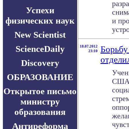
разра
Успехи
сним
физических наук
и пр
устро
New Scientist
ScienceDaily
18.07.2012
Борьбу
23:10
отдели
Discovery
Учен
ОБРАЗОВАНИЕ
США 
соци
Открытое письмо
стре
министру
оппо
образования
жела
чувст
Антиреформа