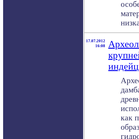
особ
мате
низка
17.07.2012
Археол
16:08
крупне
индейц
Архе
дамб
древ
испо
как 
обра
гидро