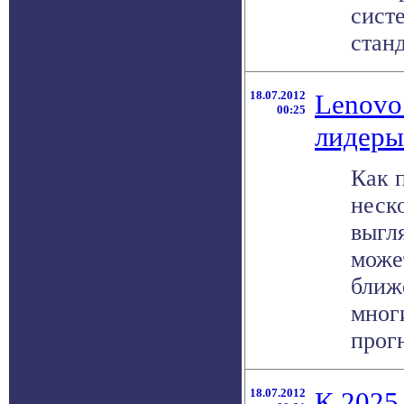
сист
станд
18.07.2012
Lenovo
00:25
лидеры
Как 
неск
выгл
може
ближ
мног
прогн
18.07.2012
К 2025