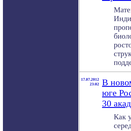
Мате
Инди
проп
биол
рост
стру
подде
17.07.2012
В ново
23:02
юге Ро
30 ака
Как 
сере