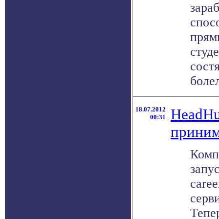
зараб
спос
прям
студ
сост
болел
18.07.2012
HeadHu
00:31
приним
Комп
запус
caree
серв
Тепе