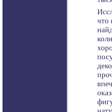
Иссл
что 
най
коли
хор
пос
дек
про
впе
оказ
фиг
нат