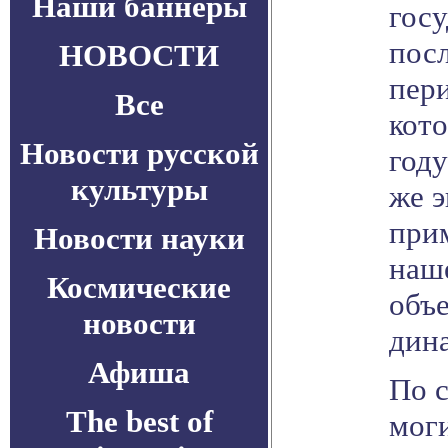
Наши баннеры
госу
пос
НОВОСТИ
пери
Все
кот
Новости русской
год
культуры
же э
прим
Новости науки
наш
Космические
объ
новости
дин
Афиша
По с
The best of
мог