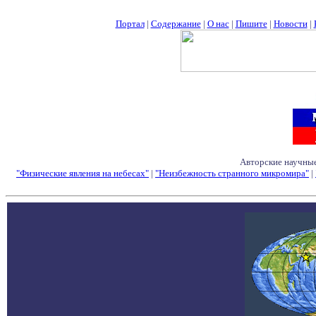
Портал
|
Содержание
|
О нас
|
Пишите
|
Новости
|
Авторские научные
"Физические явления на небесах"
|
"Неизбежность странного микромира"
|
Семинары - Конфе