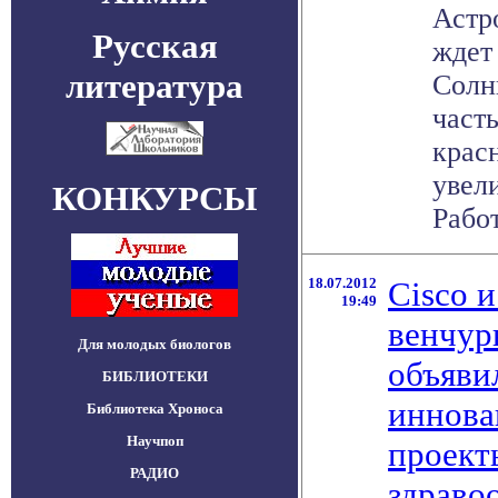
Астр
Русская
ждет
литература
Солн
часть
крас
увел
КОНКУРСЫ
Работа
18.07.2012
Cisco 
19:49
венчур
Для молодых биологов
объяви
БИБЛИОТЕКИ
иннова
Библиотека Хроноса
Научпоп
проект
РАДИО
здраво