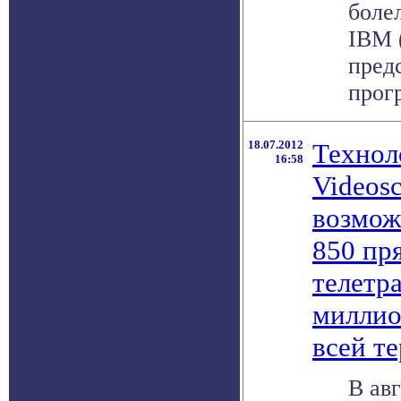
боле
IBM 
пред
прогр
18.07.2012
Технол
16:58
Videosc
возмож
850 пр
телетр
миллио
всей т
В ав