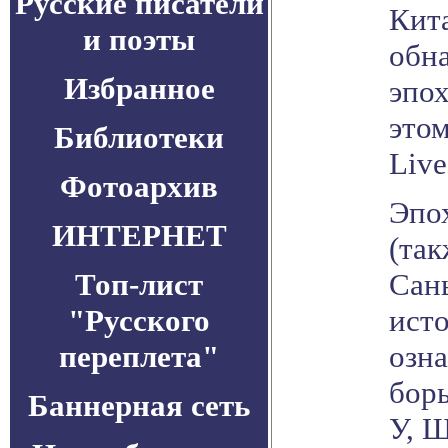
Русские писатели
Кит
и поэты
обн
Избранное
эпо
это
Библиотеки
Live
Фотоархив
Эпо
ИНТЕРНЕТ
(так
Топ-лист
Сань
"Русского
ист
переплета"
озн
борь
Баннерная сеть
У, Ш