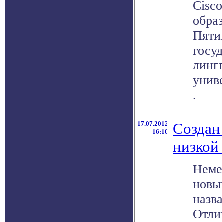
Cisc
обра
Пяти
госу
линг
униве
.
17.07.2012
Создан
16:10
низкой
Неме
новы
назв
Отли