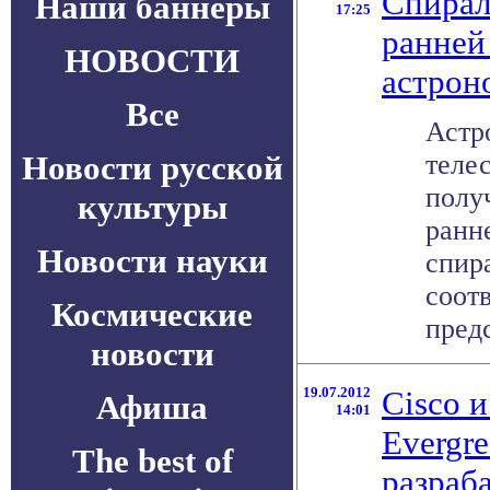
Спирал
Наши баннеры
17:25
ранней
НОВОСТИ
астрон
Все
Астр
Новости русской
теле
полу
культуры
ранн
Новости науки
спир
соот
Космические
предс
новости
19.07.2012
Cisco 
Афиша
14:01
Evergr
The best of
разраб