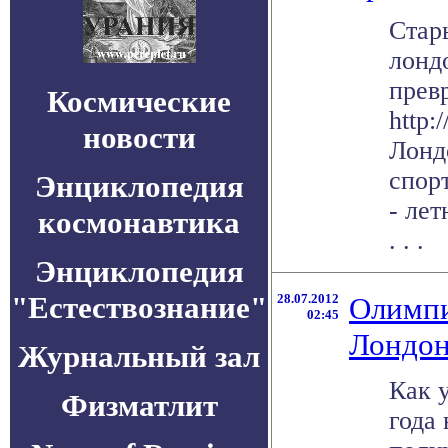
Стар
лонд
прев
Космические
http:
новости
Лонд
спор
Энциклопедия
- ле
космонавтика
. . .
Энциклопедия
"Естествознание"
28.07.2012
Олимпи
02:45
Лондо
Журнальный зал
Как 
Физматлит
года 