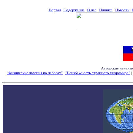
Портал
|
Содержание
|
О нас
|
Пишите
|
Новости
|
Авторские научные
"Физические явления на небесах"
|
"Неизбежность странного микромира"
|
Семинары - Конфе