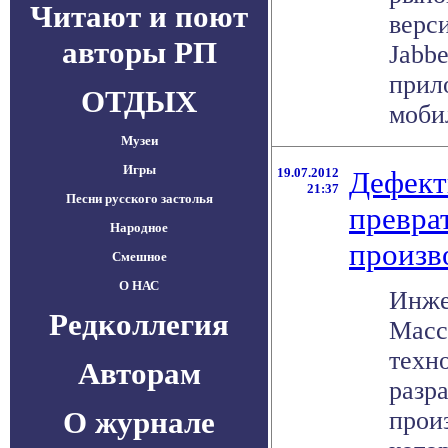
Читают и поют
верс
авторы РП
Jabbe
прил
ОТДЫХ
мобил
Музеи
Игры
19.07.2012
Дефект
21:37
Песни русского застолья
превра
Народное
произв
Смешное
О НАС
Инже
Редколлегия
Масс
техн
Авторам
разр
О журнале
прои