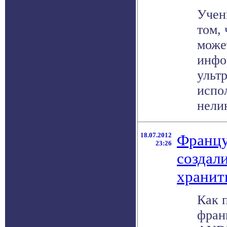
Учен
том,
може
инфо
ультр
испо
нелин
18.07.2012
Францу
23:26
создал
хранит
Как 
фран