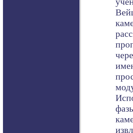
учё
Вей
кам
расс
про
чере
име
про
моду
Исп
фаз
кам
извл