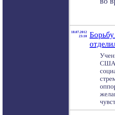
во в
18.07.2012
Борьбу
23:10
отдели
Учен
США 
соци
стре
оппо
жела
чувст