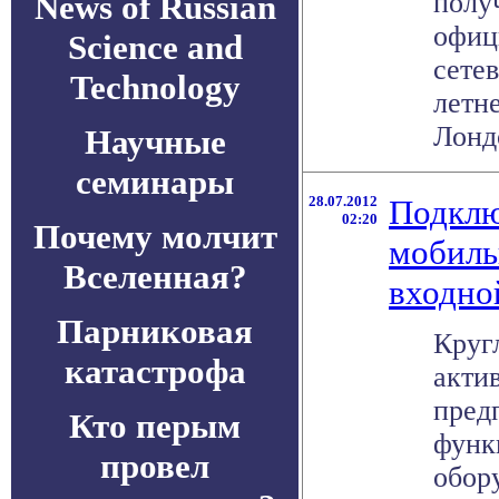
полу
News of Russian
офиц
Science and
сете
Technology
летн
Лондо
Научные
семинары
28.07.2012
Подклю
02:20
Почему молчит
мобиль
Вселенная?
входно
Парниковая
Круг
катастрофа
акти
пред
Кто перым
функ
провел
обор