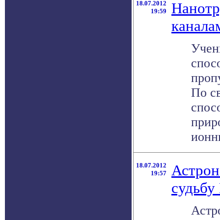
18.07.2012
Нанотр
19:59
канала
Учен
спос
проп
По с
спос
прир
ионны
18.07.2012
Астрон
19:57
судьбу
Астр