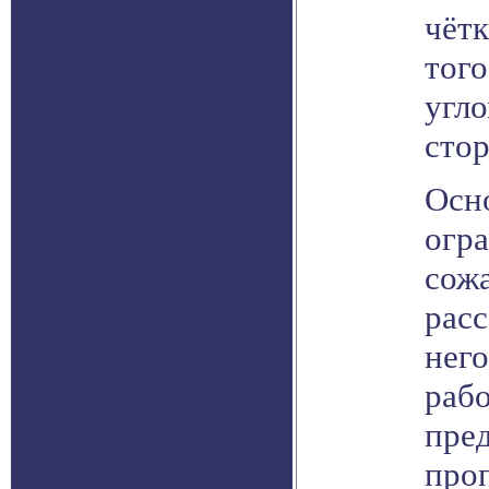
чёт
того
угл
стор
Осн
огра
сожа
расс
нег
рабо
пре
про