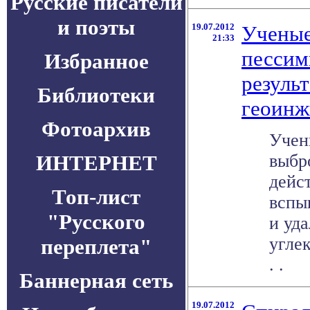
Русские писатели
и поэты
19.07.2012
Ученые
21:33
пессим
Избранное
результ
Библиотеки
геоинж
Фотоархив
Учен
ИНТЕРНЕТ
выбр
дейс
Топ-лист
вспы
"Русского
и уд
углек
переплета"
. .
Баннерная сеть
19.07.2012