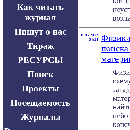
кото
Как читать
неус
журнал
возни
Пишут о нас
19.07.2012
Физики
21:34
Тираж
поиска
матери
РЕСУРСЫ
Физи
Поиск
схем
Проекты
зага
мате
Посещаемость
найт
небо
Журналы
конеч