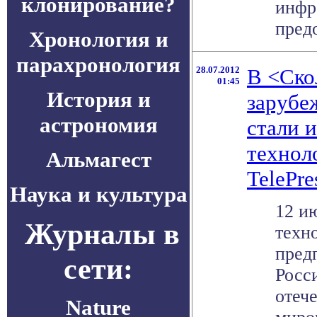
клонирование?
инфр
предо
Хронология и
парахронология
28.07.2012
В <Ско
01:45
История и
зарубе
астрономия
стали 
технол
Альмагест
TelePre
Наука и культура
12 и
Журналы в
техн
пред
сети:
Росс
отеч
Nature