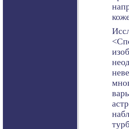
напр
коже
Иссл
<Сп
изо
нео
неве
мно
вар
аст
наб
тур