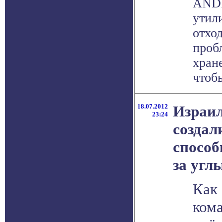
ANDR
утил
отход
проб
хран
чтобы
18.07.2012
Израил
23:24
создал
способ
за угл
Как
ком