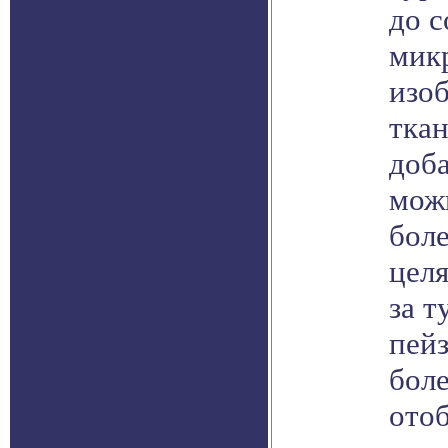
до с
мик
изо
тка
доба
можн
бол
целя
за 
пей
боле
ото