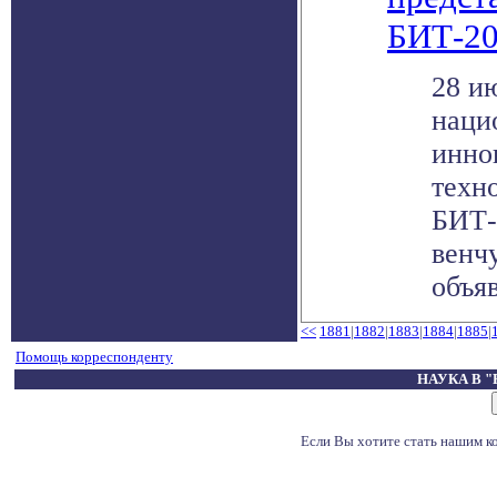
БИТ-2
28 и
наци
инно
техн
БИТ-
венч
объяв
<<
1881
|
1882
|
1883
|
1884
|
1885
|
Помощь корреспонденту
НАУКА В 
Если Вы хотите стать нашим 