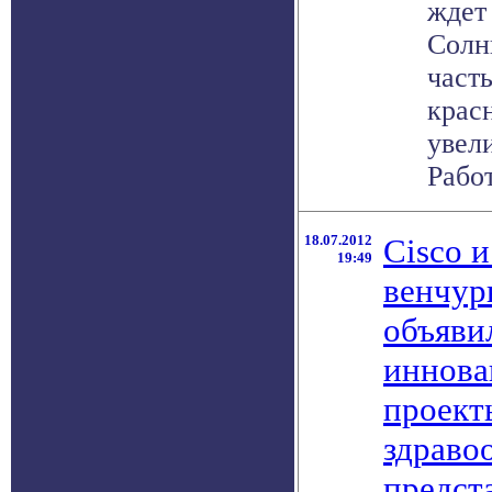
ждет
Солн
часть
крас
увел
Работа
18.07.2012
Cisco 
19:49
венчур
объяви
иннова
проект
здраво
предст