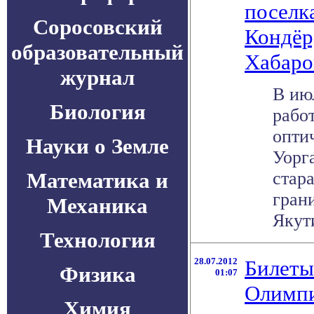
поселк
Соросовский
Кондёр
образовательный
Хабаро
журнал
В ию
Биология
рабо
опти
Науки о Земле
Уорг
Математика и
стар
гран
Механика
Якути
Технология
28.07.2012
Билеты
Физика
01:07
Олимпи
Химия