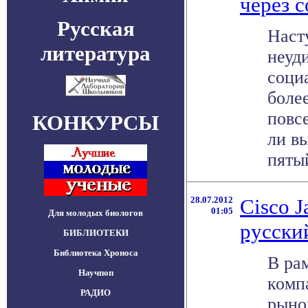
через 
Русская
Наст
литература
неуд
соци
боле
повс
КОНКУРСЫ
ли в
пятый
28.07.2012
Cisco J
01:05
Для молодых биологов
русски
БИБЛИОТЕКИ
Библиотека Хроноса
В ра
Научпоп
комп
РАДИО
рыно