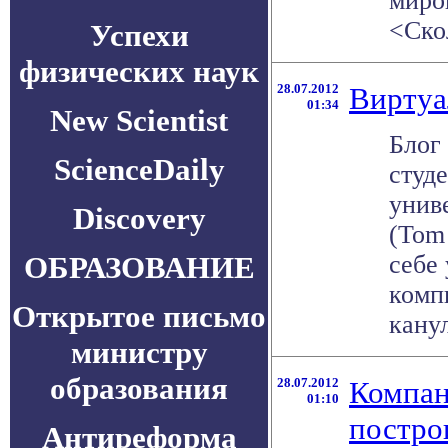
миро
<Скол
Успехи
физических наук
28.07.2012
Виртуа
01:34
New Scientist
Блог
ScienceDaily
студ
унив
Discovery
(Tom 
ОБРАЗОВАНИЕ
себе 
комп
Открытое письмо
канул
министру
образования
28.07.2012
Компан
01:10
постро
Антиреформа