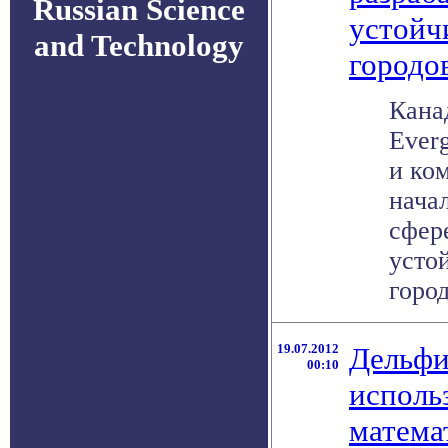
Russian Science
устойч
and Technology
городо
Кана
Everg
и ко
нача
сфер
усто
город
19.07.2012
Дельфи
00:10
исполь
матема