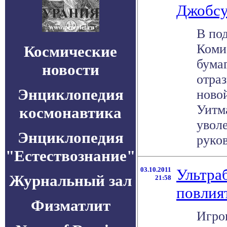
Джобс
В под
Коми
Космические
бума
новости
отра
Энциклопедия
ново
Уитм
космонавтика
увол
Энциклопедия
руков
"Естествознание"
03.10.2011
Ультра
Журнальный зал
21:58
повлия
Физматлит
Игро