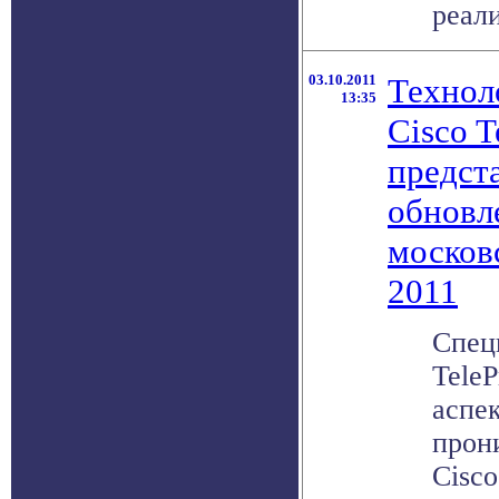
реали
03.10.2011
Технол
13:35
Cisco T
предст
обновл
москов
2011
Спец
TeleP
аспе
прон
Cisco