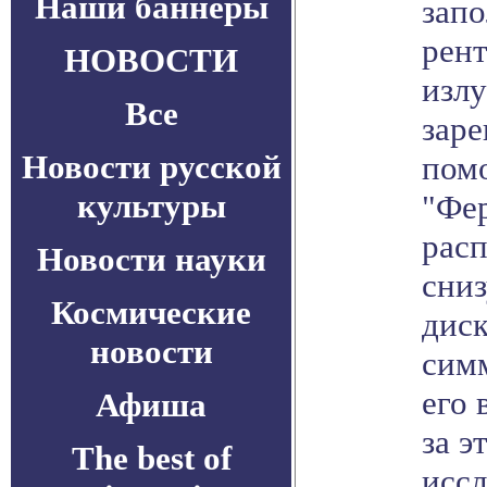
Наши баннеры
зап
рен
НОВОСТИ
изл
Все
зар
Новости русской
пом
культуры
"Фе
расп
Новости науки
сниз
Космические
диск
новости
симм
его 
Афиша
за э
The best of
иссл