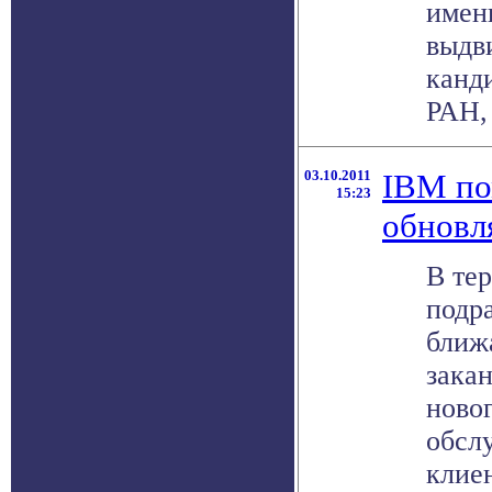
имен
выдв
канд
РАН, .
03.10.2011
IBM по
15:23
обновл
В те
подр
ближ
зака
ново
обсл
клие