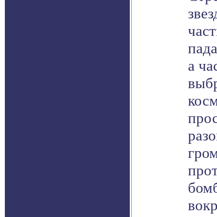
звез
част
пада
а ча
выб
кос
прос
раз
гро
про
бомб
вокр