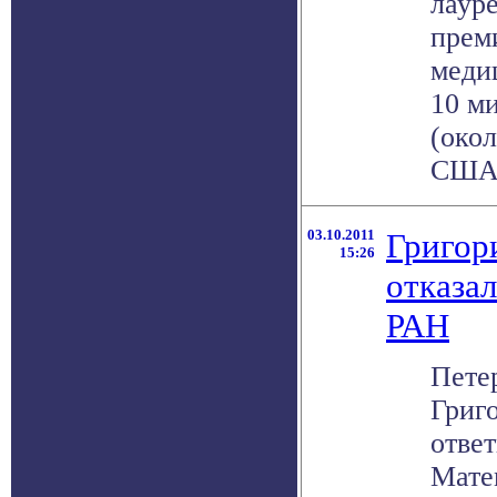
лаур
прем
меди
10 м
(око
США) 
03.10.2011
Григор
15:26
отказа
РАН
Пете
Григ
отве
Мате