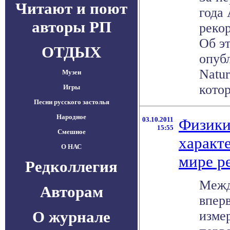
Читают и поют
года
авторы РП
рекор
Об эт
ОТДЫХ
опуб
Natur
Музеи
котор
Игры
Песни русского застолья
Народное
03.10.2011
Физики
15:55
Смешное
характ
О НАС
мире р
Редколлегия
Межд
Авторам
впер
О журнале
изме