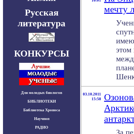
16:01
мечту 
Русская
литература
Учен
спут
имею
этом 
КОНКУРСЫ
межд
план
Шенк 
Для молодых биологов
03.10.2011
Озонов
15:58
БИБЛИОТЕКИ
Арктик
Библиотека Хроноса
антарк
Научпоп
РАДИО
За п