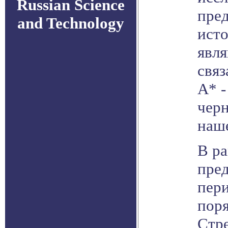
Russian Science
пре
and Technology
ист
явля
связ
А* -
черн
наше
В р
пред
пер
поря
Стре