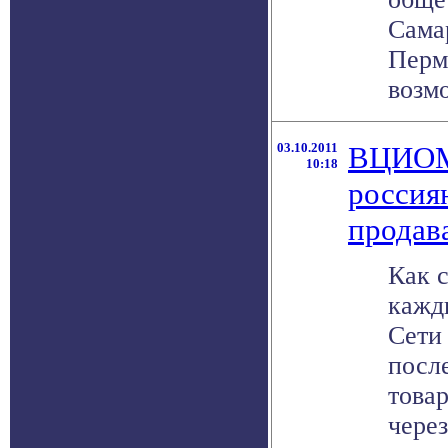
Сама
Перм
возмо
03.10.2011
ВЦИОМ
10:18
россия
продав
Как 
кажд
Сети
посл
това
через