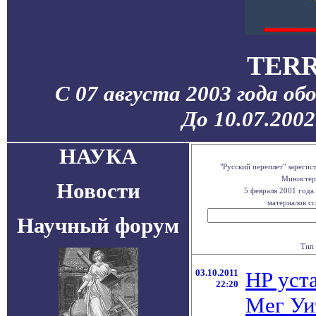
TERR
С 07 августа 2003 года об
До 10.07.200
НАУКА
"Русский переплет" зареги
Министерс
Новости
5 февраля 2001 года
материалов сс
Научный форум
Тип 
03.10.2011
HP уст
22:20
Мег Уи