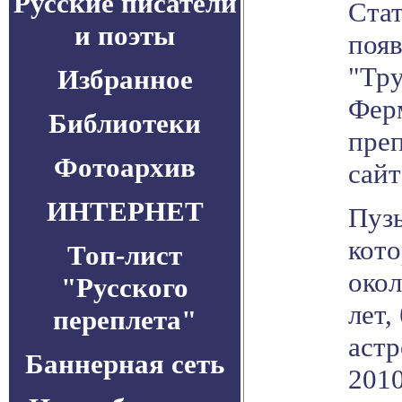
Русские писатели
Ста
и поэты
появ
"Тр
Избранное
Ферм
Библиотеки
преп
Фотоархив
сайт
ИНТЕРНЕТ
Пуз
кото
Топ-лист
окол
"Русского
лет,
переплета"
астр
Баннерная сеть
2010