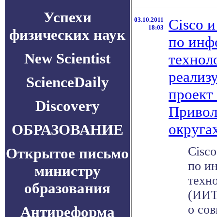
Успехи
03.10.2011
Cisco 
18:03
физических наук
по ин
New Scientist
технол
реализ
ScienceDaily
проект
Discovery
Привол
округа
ОБРАЗОВАНИЕ
Cisc
Открытое письмо
по и
министру
техн
образования
(ИИТ
о со
Антиреформа