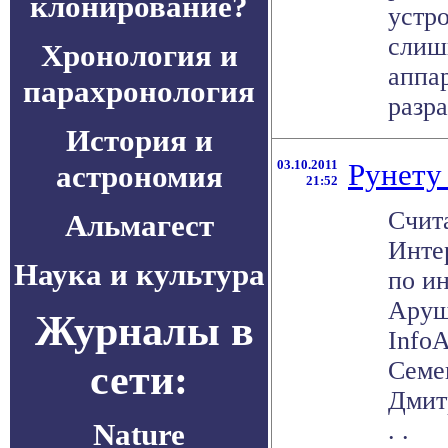
клонирование?
устр
слиш
Хронология и
аппа
парахронология
разра
История и
03.10.2011
Рунету 
астрономия
21:52
Счита
Альмагест
Инте
Наука и культура
по и
Аруш
Журналы в
InfoA
сети:
Семе
Дмит
. .
Nature