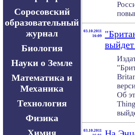
Росс
Соросовский
повыш
образовательный
журнал
03.10.2011
"Брита
16:09
выйдет 
Биология
Изда
Науки о Земле
"Бри
Математика и
Brita
верс
Механика
Об эт
Технология
Thing
выйде
Физика
Химия
03.10.2011
На Энц