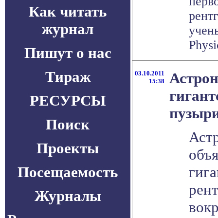
перв
Как читать
рентг
журнал
учен
Physi
Пишут о нас
Тираж
03.10.2011
Астро
15:38
гигант
РЕСУРСЫ
пузыри
Поиск
Аст
Проекты
объ
Посещаемость
гиг
рен
Журналы
вок