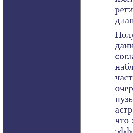
реги
диап
Полу
дан
согл
набл
част
оче
пузы
аст
что
эфф