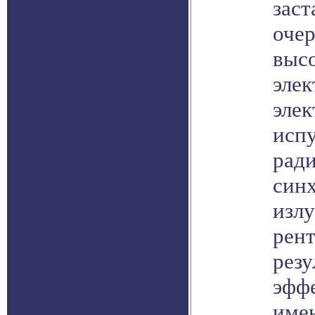
заст
очер
выс
элек
элек
исп
ради
син
излу
рент
резу
эфф
име