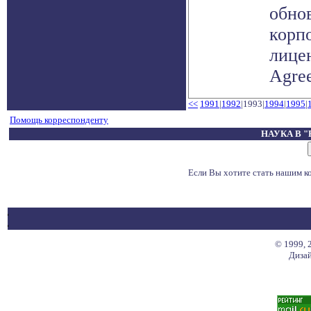
обно
корп
лицен
Agree
<<
1991
|
1992
|1993|
1994
|
1995
|
Помощь корреспонденту
НАУКА В 
Если Вы хотите стать нашим 
© 1999, 
Дизай