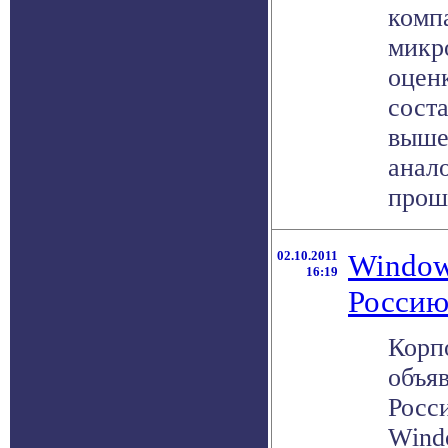
компа
микр
оценк
сост
выше 
анал
прошл
02.10.2011
Window
16:19
Росси
Корп
объя
Росс
Wind