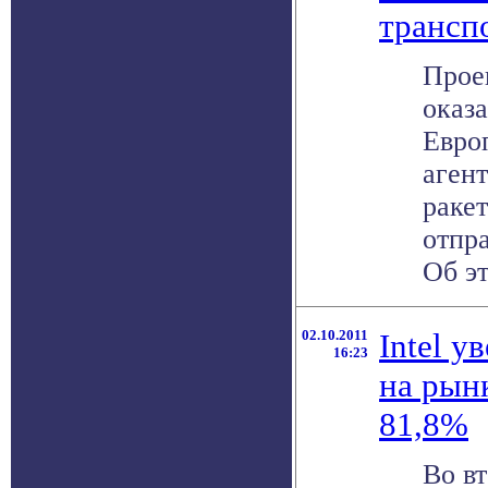
трансп
Прое
оказа
Евро
аген
раке
отпра
Об эт
02.10.2011
Intel 
16:23
на рын
81,8%
Во в