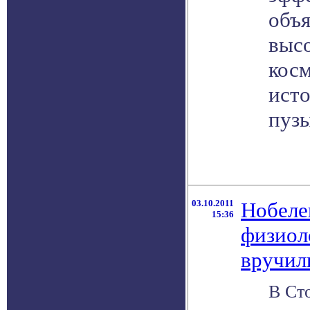
объ
выс
косм
ист
пуз
03.10.2011
Нобеле
15:36
физиол
вручил
В Ст