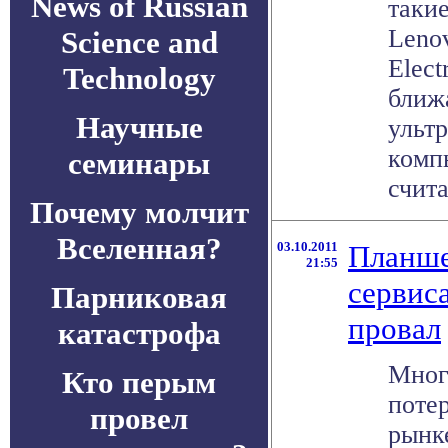
News of Russian
такие
Lenov
Science and
Elect
Technology
ближ
Научные
ультр
комп
семинары
счита
Почему молчит
Вселенная?
03.10.2011
Планше
21:55
сервис
Парниковая
провал
катастрофа
Мног
Кто перым
поте
провел
рынк