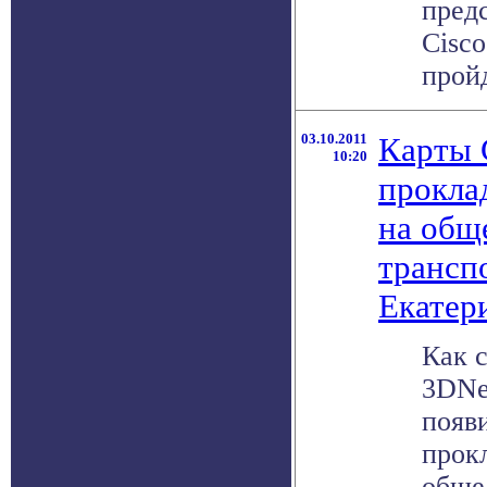
пред
Cisco
пройд
03.10.2011
Карты 
10:20
прокла
на общ
трансп
Екатер
Как 
3DNe
появ
прок
обще