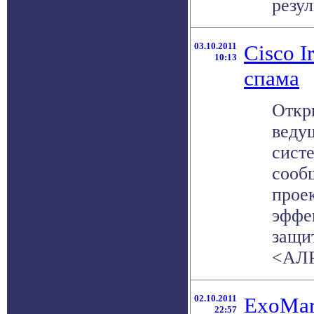
резул
03.10.2011
Cisco I
10:13
спама
Откр
веду
сист
сооб
прое
эффе
защи
<АЛР
02.10.2011
ExoMar
22:57