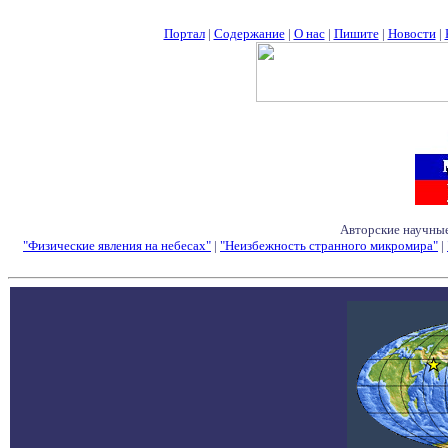
Портал
|
Содержание
|
О нас
|
Пишите
|
Новости
|
Авторские научные
"Физические явления на небесах"
|
"Неизбежность странного микромира"
|
Семинары - Конфе