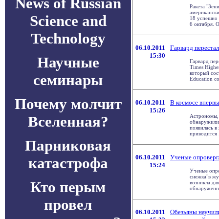
News of Russian
Ракета "Зен
американски
Science and
18 успешно 
6 октября. Об
Technology
06.10.2011
Гарвард переста
15:30
Научные
Гарвард пер
Times Higher
который сос
семинары
Education со
Почему молчит
06.10.2011
В космосе вперв
15:26
Вселенная?
Астрономы, 
обнаружили 
появилась в
приводится .
Парниковая
06.10.2011
Ученые опровергл
катастрофа
15:24
Ученые опро
снежка"в жу
Кто перым
возникла дл
обнаруженных
провел
06.10.2011
Обезьяны научил