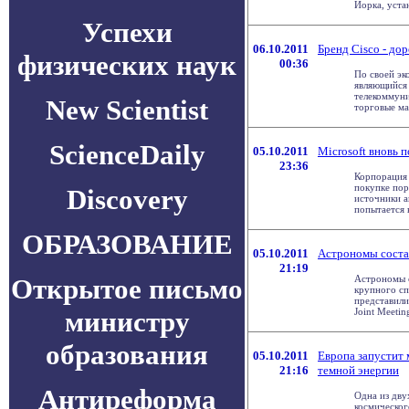
Йорка, устан
Успехи
06.10.2011
Бренд Cisco - до
физических наук
00:36
По своей эк
являющийся
телекоммуни
New Scientist
торговые мар
ScienceDaily
05.10.2011
Microsoft вновь 
23:36
Корпорация 
покупке пор
Discovery
источники а
попытается н
ОБРАЗОВАНИЕ
05.10.2011
Астрономы соста
21:19
Открытое письмо
Астрономы с
крупного сп
представили
министру
Joint Meeting
образования
05.10.2011
Европа запустит 
21:16
темной энергии
Антиреформа
Одна из дв
космическог