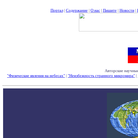
Портал
|
Содержание
|
О нас
|
Пишите
|
Новости
|
Авторские научные
"Физические явления на небесах"
|
"Неизбежность странного микромира"
|
Семинары - Конфе