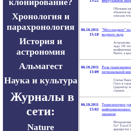
клонирование?
15:22
виртуальной лап
Обезьяны на
объектов пр
Хронология и
описали тех
парахронология
06.10.2011
"Мессенджер" по
15:18
водного льда
История и
Астрономы 
льда. Об э
астрономия
конференци
Нанте, а крат
Альмагест
06.10.2011
Роль транснацио
15:09
региональной ин
Наука и культура
Статья Павл
Cisco в стр
(директор п
странах . . .
Журналы в
06.10.2011
Транспортное уп
сети:
15:02
информационное 
экраном
Интерактивн
Nature
Go! Travel 
маршрутах 