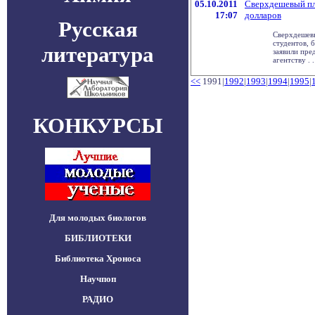
05.10.2011
Сверхдешевый пл
17:07
долларов
Русская
Сверхдешевы
студентов, 
литература
заявили пре
агентству . .
<<
1991|
1992
|
1993
|
1994
|
1995
|
КОНКУРСЫ
Для молодых биологов
БИБЛИОТЕКИ
Библиотека Хроноса
Научпоп
РАДИО