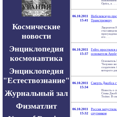
изложением 
Optics, а . . .
06.10.2011
Нобелевскую пре
15:41
Транстремеру
Космические
Лауреатом Н
стал шведск
новости
присуждена
его . . .
Энциклопедия
06.10.2011
Гейтс простился
15:37
основателя Apple
космонавтика
Основатель M
"безумно ве
создателем 
Энциклопедия
которого ране
"Естествознание"
06.10.2011
Смерть Джобса ст
15:34
Журнальный зал
Новость о с
Стива Джобс
Twitter. В с
Физматлит
06.10.2011
Россия запустила
15:32
спутником