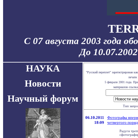
TERR
С 07 августа 2003 года об
До 10.07.200
НАУКА
"Русский переплет" зарегистрирован к
печати
Новости
5 февраля 2001 года. Пр
материалов ссылка 
Научный форум
Тип запро
06.10.2011
Фотографы вперв
18:09
четвертого поряд
Радуги трет
сфотографир