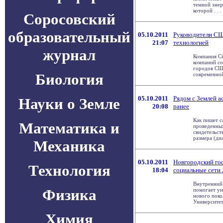
темной энер
которой . . .
Соросовский
образовательный
05.10.2011
Руководители СШ
21:07
технологией
журнал
Компания Ci
компаний со
городов США
Биология
современной 
05.10.2011
Рядом с Землей а
Науки о Земле
20:08
ранее
Как пишет с
Математика и
проведенных
свидетельст
размера (диа
Механика
05.10.2011
Новгородский го
Технология
18:04
социальные сети 
Внутренний 
Физика
помогает ун
нового поко
Университет 
Химия