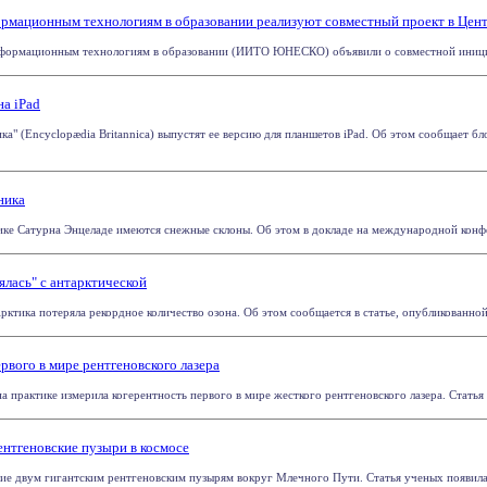
мационным технологиям в образовании реализуют совместный проект в Цен
ормационным технологиям в образовании (ИИТО ЮНЕСКО) объявили о совместной инициатив
на iPad
а" (Encyclopædia Britannica) выпустят ее версию для планшетов iPad. Об этом сообщает блог
ника
ике Сатурна Энцеладе имеются снежные склоны. Об этом в докладе на международной конфер
ялась" с антарктической
рктика потеряла рекордное количество озона. Об этом сообщается в статье, опубликованной в
рвого в мире рентгеновского лазера
практике измерила когерентность первого в мире жесткого рентгеновского лазера. Статья уче
нтгеновские пузыри в космосе
 двум гигантским рентгеновским пузырям вокруг Млечного Пути. Статья ученых появилась 