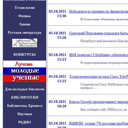
Технология
03.10.2011
Нобелевскую премию по физиологии
Физика
15:36
В Стокгольме объявлены лауреаты
Химия
Русская литература
03.10.2011
Григорий Перельман отказался быт
15:26
Петербургский математик Григори
КОНКУРСЫ
03.10.2011
IBM помогает Сбербанку обновлять
15:23
В территориальных подразделения
03.10.2011
Технологическая группа Cisco Tele
13:35
Специалисты Cisco TelePresence 
ноября в . . .
Для молодых биологов
БИБЛИОТЕКИ
03.10.2011
Карты Google прокладывают маршру
Библиотека Хроноса
10:20
Как сообщает сайт 3DNews.ru, на
Научпоп
РАДИО
03.10.2011
ВЦИОМ: только 7% россиян пробова
10:18