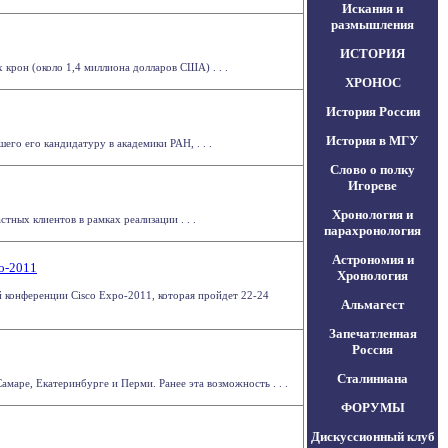
Искания и
размышления
ИСТОРИЯ
крон (около 1,4 миллиона долларов США) . . .
ХРОНОС
История России
История в МГУ
го его кандидатуру в академики РАН, . . .
Слово о полку
Игореве
Хронология и
ных клиентов в рамках реализации . . .
парахронология
Астрономия и
po-2011
Хронология
й конференции Cisco Expo-2011, которая пройдет 22-24
Альмагест
Запечатленная
Россия
Сталиниана
маре, Екатеринбурге и Перми. Ранее эта возможность . . .
ФОРУМЫ
Дискуссионный клуб