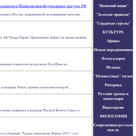
"Кошачий ящик"
тральном и Приволжском федеральных округах РФ
"Золотые прииски"
е в России, направленной на повышение качества . . .
"Сердитые стрелы"
КУЛЬТУРА
 All Things Digital. Приложение выйдет до конца октября . .
Афиша
Новые передвижники
Фотогалерея
енции планетологов рассказал Пол Шенк из . . .
Музыка
"Неизвестные" музеи
Риторика
 журнале Nature, краткое изложение которой . . .
Русские храмы и
монастыри
Видеоархив
ных появилась в журнале Physical Review Letters, а . . .
ФИЛОСОФИЯ
Современная русская
мысль
в сборнике "Труды симпозиума Ферми 2011", а ее . . .