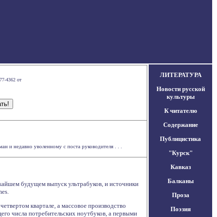
ЛИТЕРАТУРА
77-4362 от
Новости русской
культуры
К читателю
Содержание
Публицистика
 и недавно уволенному с поста руководителя . . .
"Курск"
Кавказ
Балканы
лижайшем будущем выпуск ультрабуков, и источники
es.
Проза
четвертом квартале, а массовое производство
Поэзия
бщего числа потребительских ноутбуков, а первыми