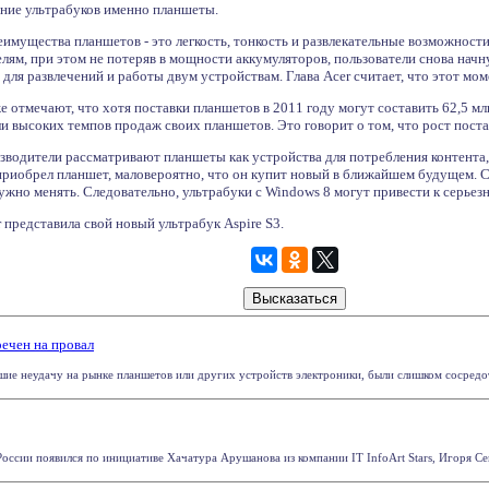
яние ультрабуков именно планшеты.
имущества планшетов - это легкость, тонкость и развлекательные возможности
лям, при этом не потеряв в мощности аккумуляторов, пользователи снова начн
для развлечений и работы двум устройствам. Глава Acer считает, что этот мо
 отмечают, что хотя поставки планшетов в 2011 году могут составить 62,5 млн
гли высоких темпов продаж своих планшетов. Это говорит о том, что рост поста
водители рассматривают планшеты как устройства для потребления контента, 
 приобрел планшет, маловероятно, что он купит новый в ближайшем будущем. 
жно менять. Следовательно, ультрабуки с Windows 8 могут привести к серьез
 представила свой новый ультрабук Aspire S3.
речен на провал
ие неудачу на рынке планшетов или других устройств электроники, были слишком сосредото
России появился по инициативе Хачатура Арушанова из компании IT InfoArt Stars, Игоря Се