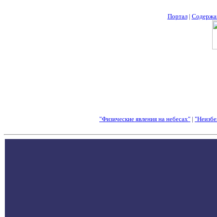
Портал
|
Содержа
"Физические явления на небесах"
|
"Неизбе