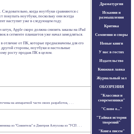
Драматургия
. Следовательно, когда ноутбуки сравняются с
Искания и
ут покупать ноутбуки, поскольку они всегда
размышления
мент наступит уже в следующем году.
Критика
 штук, Apple скоро должна снизить заказы на iPad
вок в сегменте планшетов уже начал замедляться.
Сомнения и споры
в отличие от ПК, которые предназначены для его
Новые книги
С другой стороны, ноутбуки и настольные
У нас в гостях
ному росту продаж ПК в целом.
Издательство
Книжная лавка
Журнальный зал
ОБОЗРЕНИЯ
"Классики и
современники"
чены на аппаратной части своих разработок, . . .
"Слово о..."
"Тайная история
творений"
менюка из "Совинтела" и Дмитрия Алтухова из "УСП . . .
"Книга писем"