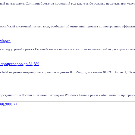
й пользователь Сети приобретал за последний год какие-либо товары, продукты или услуги 
оссийский системный интегратор, сообщает об окончании проекта по построению эффектив
 Марса
я под угрозой срыва - Европейское космическое агентство не может найти ракету-носитель, 
е процессоров до 81,8%
 Intel на рынке микропроцессоров, по оценкам IHS iSuppli, составила 81,8%. Это на 1,1% вы
 доступности в России облачной платформы Windows Azure в рамках обновленной программы 
99
|
2000
>>