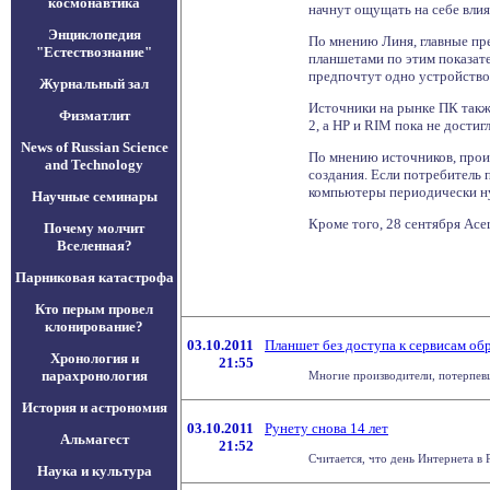
космонавтика
начнут ощущать на себе вли
Энциклопедия
По мнению Линя, главные пре
"Естествознание"
планшетами по этим показате
предпочтут одно устройство 
Журнальный зал
Источники на рынке ПК также
Физматлит
2, а HP и RIM пока не дости
News of Russian Science
По мнению источников, произ
and Technology
создания. Если потребитель
компьютеры периодически ну
Научные семинары
Кроме того, 28 сентября Acer
Почему молчит
Вселенная?
Парниковая катастрофа
Кто перым провел
клонирование?
03.10.2011
Планшет без доступа к сервисам об
Хронология и
21:55
парахронология
Многие производители, потерпевш
История и астрономия
03.10.2011
Рунету снова 14 лет
Альмагест
21:52
Считается, что день Интернета в 
Наука и культура