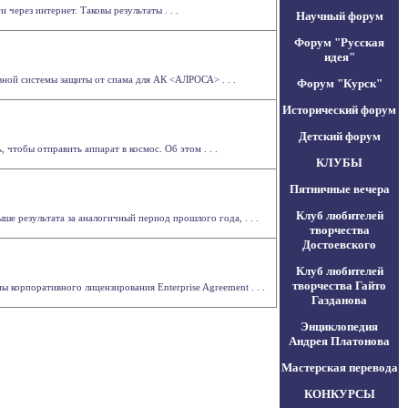
через интернет. Таковы результаты . . .
Научный форум
Форум "Русская
идея"
ной системы защиты от спама для АК <АЛРОСА> . . .
Форум "Курск"
Исторический форум
Детский форум
чтобы отправить аппарат в космос. Об этом . . .
КЛУБЫ
Пятничные вечера
Клуб любителей
ше результата за аналогичный период прошлого года, . . .
творчества
Достоевского
Клуб любителей
творчества Гайто
корпоративного лицензирования Enterprise Agreement . . .
Газданова
Энциклопедия
Андрея Платонова
Мастерская перевода
КОНКУРСЫ