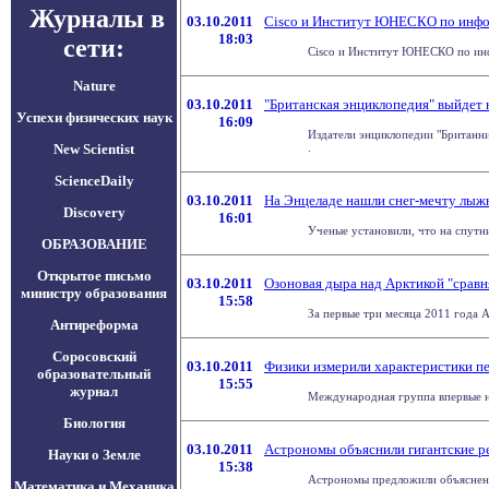
Журналы в
03.10.2011
Cisco и Институт ЮНЕСКО по инфор
18:03
сети:
Cisco и Институт ЮНЕСКО по инф
Nature
03.10.2011
"Британская энциклопедия" выйдет 
Успехи физических наук
16:09
Издатели энциклопедии "Британник
New Scientist
.
ScienceDaily
03.10.2011
На Энцеладе нашли снег-мечту лыж
Discovery
16:01
Ученые установили, что на спутн
ОБРАЗОВАНИЕ
Открытое письмо
03.10.2011
Озоновая дыра над Арктикой "сравн
министру образования
15:58
За первые три месяца 2011 года А
Антиреформа
Соросовский
03.10.2011
Физики измерили характеристики пе
образовательный
15:55
журнал
Международная группа впервые на 
Биология
03.10.2011
Астрономы объяснили гигантские ре
Науки о Земле
15:38
Астрономы предложили объяснение
Математика и Механика