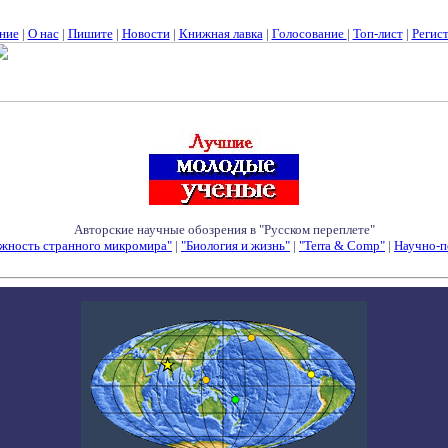
ние
|
О нас
|
Пишите
|
Новости
|
Книжная лавка
|
Голосование
|
Топ-лист
|
Регис
Авторские научные обозрения в "Русском переплете"
жность странного микромира"
|
"Биология и жизнь"
|
"Terra & Comp"
|
Научно-п
Семинары - Конференции - Симпозиумы - Конкурсы