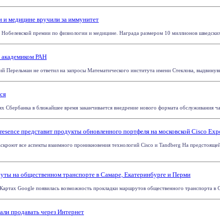
 и медицине вручили за иммунитет
 Нобелевской премии по физиологии и медицине. Награда размером 10 миллионов шведских 
ь академиком РАН
й Перельман не ответил на запросы Математического института имени Стеклова, выдвинувше
ся
х Сбербанка в ближайшее время заканчивается внедрение нового формата обслуживания част
Presence представит продукты обновленного портфеля на московской Cisco Ex
раскроют все аспекты взаимного проникновения технологий Cisco и Tandberg На предстояще
ты на общественном транспорте в Самаре, Екатеринбурге и Перми
 Картах Google появилась возможность прокладки маршрутов общественного транспорта в Са
ли продавать через Интернет