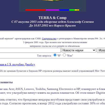
TERRA & Comp
С 07 августа 2003 года обозрение ведет Александр Семенов
До 10.07.2002 вел Кирилл Крылов
ский переплет" зарегистрирован как СМИ.
Свидетельство
о регистрации в Министерстве печати РФ: Эл. #
5 февраля 2001 года. При полном или частичном использовании
материалов ссылка на www.pereplet.ru обязательна.
Тип запроса:
"И"
"Или"
ман в 1 $, подобно Джобсу
А по ценным бумагам и биржам НР отразила размеры выплат новой управляющей Мег Уитман
планшеты
ие как Acer, ASUS, Lenovo, Toshiba, Samsung Electronics и HP, планируют в б
ют, что ультрабуки начнут влиять на рынок планшетов. Об этом пишет Digitim
инь отметил, что брендовые вендоры ноутбуков представят свои ультрабуки в 
о года. Согласно прогнозам, к концу 2012 года ультрабуки составят 30% от о