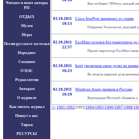
Читают и поют авторы
Как сообщает 3DNews, каждый пяты
РП
ОТДЫХ
03.10.2011
Cisco IronPort защищает от спама
10:13
Музеи
Открытые Технологии, ведущий р
Игры
02.10.2011
ExoMars остался без транспорта до
Песни русского застолья
22:57
Проект марсохода ExoMars оказалс
Народное
Смешное
02.10.2011
Intel увеличила свою долю на рынк
О НАС
16:23
Во втором квартале доля компании
Редколлегия
Авторам
02.10.2011
Windows Azure пришла в Россию
16:19
О журнале
Корпорация Microsoft объявила о
Как читать журнал
<<
1991
|
1992
|1993|
1994
|
1995
|
1996
|
1997
|
1998
|
19
Пишут о нас
Тираж
РЕСУРСЫ