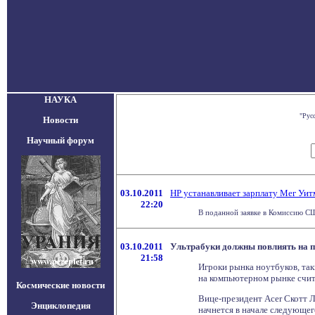
НАУКА
"Рус
Новости
Научный форум
03.10.2011
HP устанавливает зарплату Мег Уит
22:20
В поданной заявке в Комиссию СШ
03.10.2011
Ультрабуки должны повлиять на 
21:58
Игроки рынка ноутбуков, так
на компьютерном рынке счита
Космические новости
Вице-президент Acer Скотт Л
Энциклопедия
начнется в начале следующег