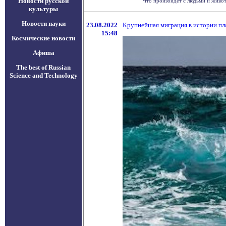
Новости русской
Что произойдет с людьми и животн
культуры
Новости науки
23.08.2022
Крупнейшая миграция в истории пл
15:48
Космические новости
Афиша
The best of Russian
Science and Technology