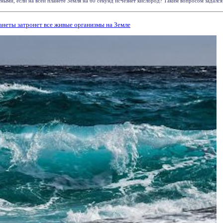
ыми, если на всей планете Земля на 60 секунд исчезнет кислород? Таким вопросом задался 
анеты затронет все живые организмы на Земле