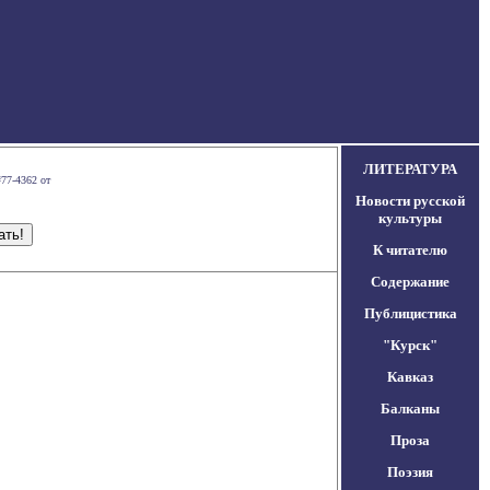
ЛИТЕРАТУРА
#77-4362 от
Новости русской
культуры
К читателю
Содержание
Публицистика
"Курск"
Кавказ
Балканы
Проза
Поэзия