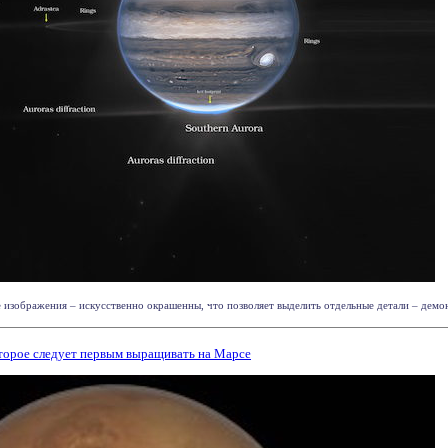
изображения – искусственно окрашенны, что позволяет выделить отдельные детали – демон
оторое следует первым выращивать на Марсе