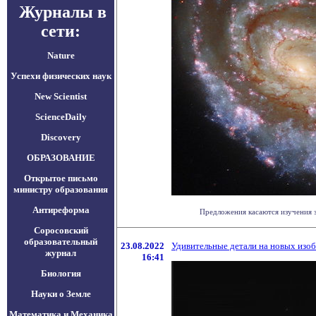
Журналы в
сети:
Nature
Успехи физических наук
New Scientist
ScienceDaily
Discovery
ОБРАЗОВАНИЕ
Открытое письмо
министру образования
Антиреформа
Предложения касаются изучения зв
Соросовский
образовательный
23.08.2022
Удивительные детали на новых из
журнал
16:41
Биология
Науки о Земле
Математика и Механика