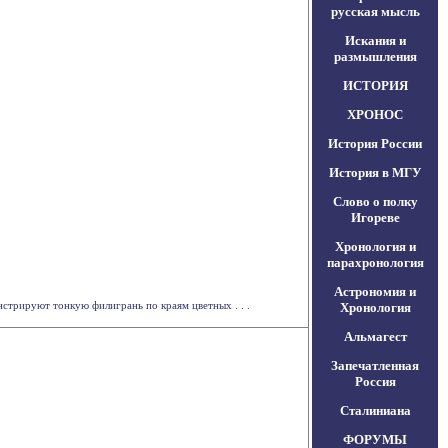
русская мысль
Искания и
размышления
ИСТОРИЯ
ХРОНОС
История России
История в МГУ
Слово о полку
Игореве
Хронология и
парахронология
Астрономия и
стрируют тонкую филигрань по краям цветных . . .
Хронология
Альмагест
Запечатленная
Россия
Сталиниана
ФОРУМЫ