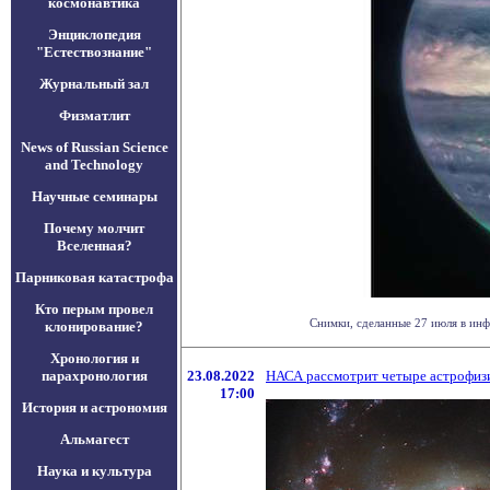
космонавтика
Энциклопедия
"Естествознание"
Журнальный зал
Физматлит
News of Russian Science
and Technology
Научные семинары
Почему молчит
Вселенная?
Парниковая катастрофа
Кто перым провел
Снимки, сделанные 27 июля в инф
клонирование?
Хронология и
парахронология
23.08.2022
НАСА рассмотрит четыре астрофизи
17:00
История и астрономия
Альмагест
Наука и культура