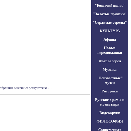
"Кошачий ящик"
"Золотые прииски"
"Сердитые стрелы"
КУЛЬТУРА
Афиша
Новые
передвижники
Фотогалерея
Музыка
"Неизвестные"
музеи
бранные миссии соревнуются за . . .
Риторика
Русские храмы и
монастыри
Видеоархив
ФИЛОСОФИЯ
Современная