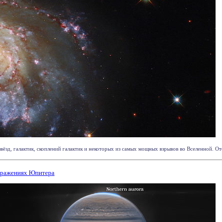
ёзд, галактик, скоплений галактик и некоторых из самых мощных взрывов во Вселенной. Ото
ображениях Юпитера