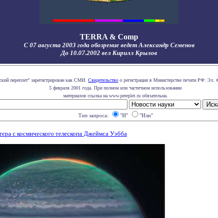
TERRA & Comp
С 07 августа 2003 года обозрение ведет Александр Семенов
До 10.07.2002 вел Кирилл Крылов
ский переплет" зарегистрирован как СМИ.
Свидетельство
о регистрации в Министерстве печати РФ: Эл. 
5 февраля 2001 года. При полном или частичном использовании
материалов ссылка на www.pereplet.ru обязательна.
Тип запроса:
"И"
"Или"
ра с космического телескопа Джеймса Уэбба