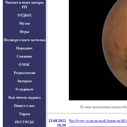
Читают и поют авторы
РП
ОТДЫХ
Музеи
Игры
Песни русского застолья
Народное
Смешное
О НАС
Редколлегия
Авторам
О журнале
Как читать журнал
Пишут о нас
По мере преодоления трудностей, 
Тираж
23.08.2022
Что будет, если на всей Земле на 60
РЕСУРСЫ
16:30