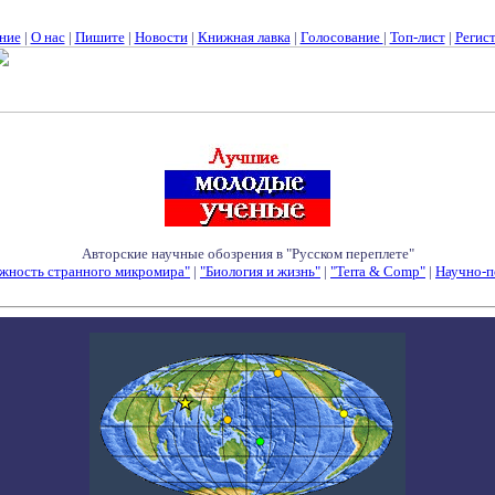
ние
|
О нас
|
Пишите
|
Новости
|
Книжная лавка
|
Голосование
|
Топ-лист
|
Регис
Авторские научные обозрения в "Русском переплете"
жность странного микромира"
|
"Биология и жизнь"
|
"Terra & Comp"
|
Научно-п
Семинары - Конференции - Симпозиумы - Конкурсы