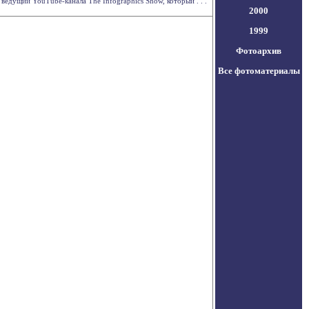
ведущий YouTube-канала The Infographics Show, который . . .
2000
1999
Фотоархив
Все фотоматериалы