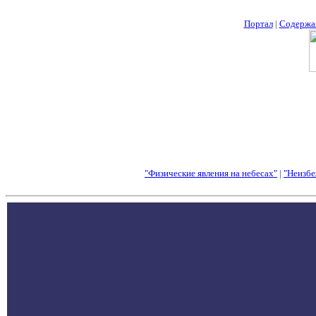
Портал
|
Содержа
"Физические явления на небесах"
|
"Неизбе