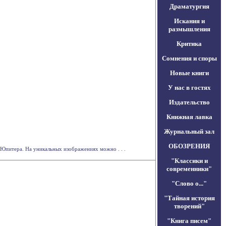
Драматургия
Искания и
размышления
Критика
Сомнения и споры
Новые книги
У нас в гостях
Издательство
Книжная лавка
Журнальный зал
ОБОЗРЕНИЯ
 Юпитера. На уникальных изображениях можно . . .
"Классики и
современники"
"Слово о..."
"Тайная история
творений"
"Книга писем"